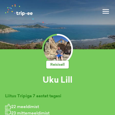
Reisisell
Uku Lill
Liitus Tripiga
7 aastat tagasi
22
meeldimist
23
mittemeeldimist