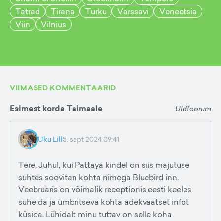
Tatrad
Tirana
Turku
Varssavi
Veneetsia
Viin
Vilnius
VIIMASED KOMMENTAARID
Esimest korda Taimaale
Üldfoorum
Uku Lill
5. sept 2024 09:41
Tere. Juhul, kui Pattaya kindel on siis majutuse
suhtes soovitan kohta nimega Bluebird inn.
Veebruaris on võimalik receptionis eesti keeles
suhelda ja ümbritseva kohta adekvaatset infot
küsida. Lühidalt minu tuttav on selle koha