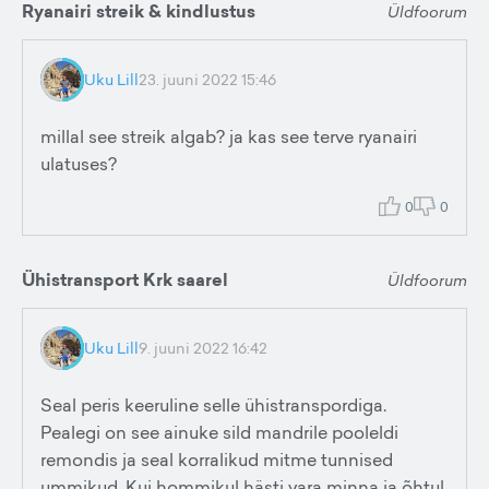
Ryanairi streik & kindlustus
Üldfoorum
Uku Lill
23. juuni 2022 15:46
millal see streik algab? ja kas see terve ryanairi
ulatuses?
0
0
Ühistransport Krk saarel
Üldfoorum
Uku Lill
9. juuni 2022 16:42
Seal peris keeruline selle ühistranspordiga.
Pealegi on see ainuke sild mandrile pooleldi
remondis ja seal korralikud mitme tunnised
ummikud. Kui hommikul hästi vara minna ja õhtul