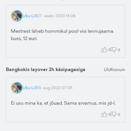
Uku Lill
27. veebr 2023 14:08
Mestrest läheb hommikul pool viis lennujaama
buss, 12 euri.
0
0
Bangkokis layover 2h käsipagasiga
Üldfoorum
Uku Lill
10. aug 2022 07:05
Ei usu mina ka, et jõuad. Sama arvamus, mis jd-l.
0
0