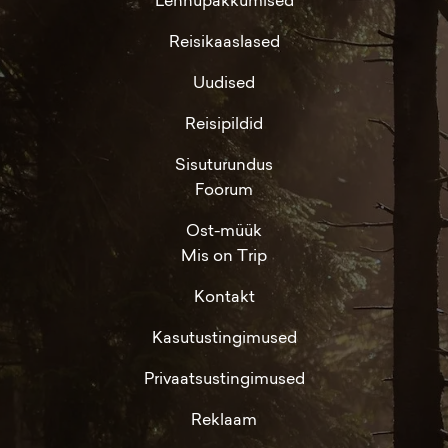
Lennupakkumised
Reisikaaslased
Uudised
Reisipildid
Sisuturundus
Foorum
Ost-müük
Mis on Trip
Kontakt
Kasutustingimused
Privaatsustingimused
Reklaam