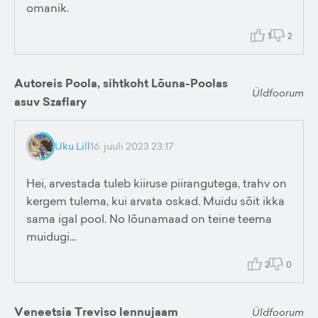
omanik.
1
2
Autoreis Poola, sihtkoht Lõuna-Poolas
Üldfoorum
asuv Szaflary
Uku Lill
16. juuli 2023 23:17
Hei, arvestada tuleb kiiruse piirangutega, trahv on
kergem tulema, kui arvata oskad. Muidu sõit ikka
sama igal pool. No lõunamaad on teine teema
muidugi...
2
0
Veneetsia Treviso lennujaam
Üldfoorum