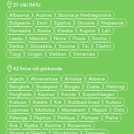
27
riiki (
14
%)
Albaania
Austria
Bosnia ja Hertsegoviina
Bulgaaria
Eesti
Egiptus
Gruusia
Hispaania
Horvaatia
Itaalia
Kreeka
Küpros
Läti
Leedu
Maroko
Norra
Poola
Rootsi
Serbia
Slovakkia
Soome
Tai
Tšehhi
Türgi
Ungari
Vatikan
Venemaa
42
linna või piirkonda
Agadir
Ahvenamaa
Antalya
Ateena
Bangkok
Budapest
Burgas
Dubai
Helsingi
Hurghada
Kaunas
Kemer
Kopenhaagen
Krakow
Kreeta
Krk
Kuldsed liivad
Kutaisi
Lapimaa
Mallorca
Marrakech
Napoli
Oslo
Palanga
Paphos
Pattaya
Pompei
Praha
Riia
Rijeka
Rooma
Rovaniemi
Sharm el Sheikh
Stockholm
Tampere