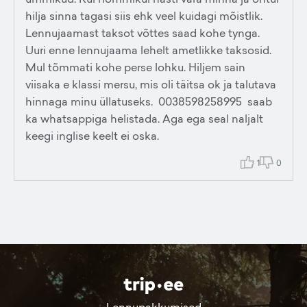
hilja sinna tagasi siis ehk veel kuidagi mõistlik.
Lennujaamast taksot võttes saad kohe tynga.
Uuri enne lennujaama lehelt ametlikke taksosid.
Mul tõmmati kohe perse lohku. Hiljem sain
viisaka e klassi mersu, mis oli täitsa ok ja talutava
hinnaga minu üllatuseks. 0038598258995 saab
ka whatsappiga helistada. Aga ega seal naljalt
keegi inglise keelt ei oska.
1
0