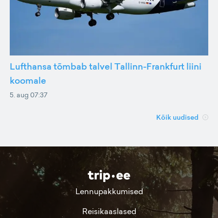
Lufthansa tõmbab talvel Tallinn-Frankfurt liini
koomale
5. aug 07:37
Kõik uudised
Lennupakkumised
Reisikaaslased