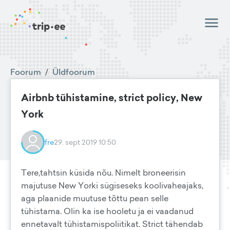
Foorum
/
Üldfoorum
Airbnb tühistamine, strict policy, New
York
fre
29. sept 2019 10:50
Tere,tahtsin küsida nõu. Nimelt broneerisin
majutuse New Yorki sügiseseks koolivaheajaks,
aga plaanide muutuse tõttu pean selle
tühistama. Olin ka ise hooletu ja ei vaadanud
ennetavalt tühistamispoliitikat. Strict tähendab