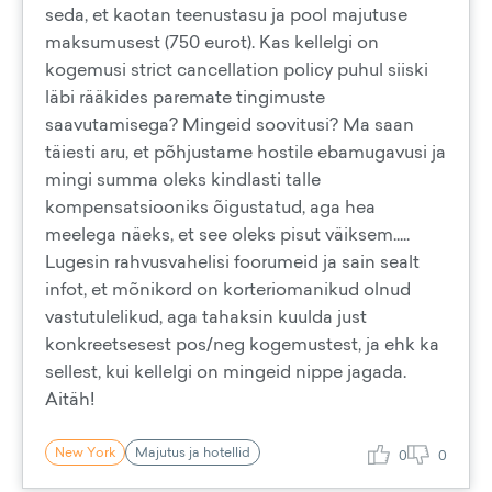
seda, et kaotan teenustasu ja pool majutuse
maksumusest (750 eurot). Kas kellelgi on
kogemusi strict cancellation policy puhul siiski
läbi rääkides paremate tingimuste
saavutamisega? Mingeid soovitusi? Ma saan
täiesti aru, et põhjustame hostile ebamugavusi ja
mingi summa oleks kindlasti talle
kompensatsiooniks õigustatud, aga hea
meelega näeks, et see oleks pisut väiksem.....
Lugesin rahvusvahelisi foorumeid ja sain sealt
infot, et mõnikord on korteriomanikud olnud
vastutulelikud, aga tahaksin kuulda just
konkreetsesest pos/neg kogemustest, ja ehk ka
sellest, kui kellelgi on mingeid nippe jagada.
Aitäh!
New York
Majutus ja hotellid
0
0