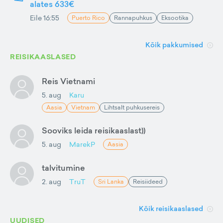
alates 633€
Eile 16:55
Puerto Rico
Rannapuhkus
Eksootika
Kõik pakkumised
REISIKAASLASED
Reis Vietnami
5. aug
Karu
Aasia
Vietnam
Lihtsalt puhkusereis
Sooviks leida reisikaaslast))
5. aug
MarekP
Aasia
talvitumine
2. aug
TruT
Sri Lanka
Reisiideed
Kõik reisikaaslased
UUDISED