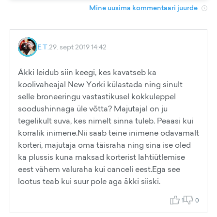
Mine uusima kommentaari juurde
E.T.
29. sept 2019 14:42
Äkki leidub siin keegi, kes kavatseb ka
koolivaheajal New Yorki külastada ning sinult
selle broneeringu vastastikusel kokkuleppel
soodushinnaga üle võtta? Majutajal on ju
tegelikult suva, kes nimelt sinna tuleb. Peaasi kui
korralik inimene.Nii saab teine inimene odavamalt
korteri, majutaja oma täisraha ning sina ise oled
ka plussis kuna maksad korterist lahtiütlemise
eest vähem valuraha kui canceli eest.Ega see
lootus teab kui suur pole aga äkki siiski.
1
0