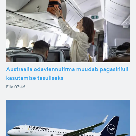
Austraalia odavlennufirma muudab pagasiriiuli
kasutamise tasuliseks
Eile 07:46