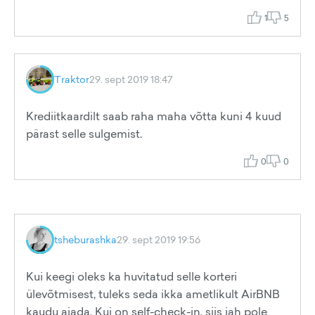
1
5
Traktor
29. sept 2019 18:47
Krediitkaardilt saab raha maha võtta kuni 4 kuud
pärast selle sulgemist.
0
0
tsheburashka
29. sept 2019 19:56
Kui keegi oleks ka huvitatud selle korteri
ülevõtmisest, tuleks seda ikka ametlikult AirBNB
kaudu ajada. Kui on self-check-in, siis jah pole