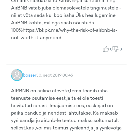
Omanik saadab sind AirBNB-ga suhtlema ning
AirBNB viitab juba olemasolevatele tingimustele -
nii et võta seda kui kooliraha.Üks hea lugemine
AirBNB kohta, millega saab nõustuda
100%https://bkpk.me/why-the-risk-of-airbnb-is-
not-worth-it-anymore/
0
0
bosser
30. sept 2019 08:45
AIRBNB on äriline etevöte,tema teenib raha
teenuste osutamise eest,ja ta ei ole toesti
huvitatud rahast ilmajaamise ees, eeskirjad on
paika pandud ja nendest lähtutakse. Ka maksab
yyrileandja ju airbnb-le teatud maksu,soltumatult
sellest,kas ,voi mis toimus yyrileandja ja yyrilevotja