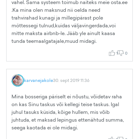
vahel. Sama systeem toimub naiteks meie osta.ee
.Ka mina olen maksnud nii oelda need
trahvirahad kunagi ja millegipärast pole
möttessegi tulnud,kuidas väljavingerdada,voi
mitte maksta airbnb-le. Jääb yle ainult kaasa
tunda teemaalgatajale,muud midagi.
1
0
karvanejakole
30. sept 2019 11:36
Mina bosseriga päriselt ei nõustu, võidetav raha
on kas Sinu taskus või kellegi teise taskus. Igal
juhul tasuks küsida, kõige hullem, mis võib
juhtuda, et maksad lepingus ettenähtud summa,
seega kaotada ei ole midagi.