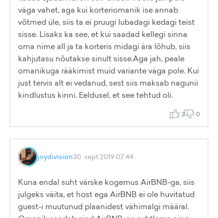
väga vahet, aga kui korteriomanik ise annab
võtmed üle, siis ta ei pruugi lubadagi kedagi teist
sisse. Lisaks ka see, et kui saadad kellegi sinna
oma nime all ja ta korteris midagi ära lõhub, siis
kahjutasu nõutakse sinult sisse.Aga jah, peale
omanikuga rääkimist muid variante väga pole. Kui
just tervis alt ei vedanud, sest siis maksab nagunii
kindlustus kinni. Eeldusel, et see tehtud oli.
2
0
joydivision
30. sept 2019 07:44
Kuna endal suht värske kogemus AirBNB-ga, siis
julgeks väita, et host ega AirBNB ei ole huvitatud
guest-i muutunud plaanidest vähimalgi määral.