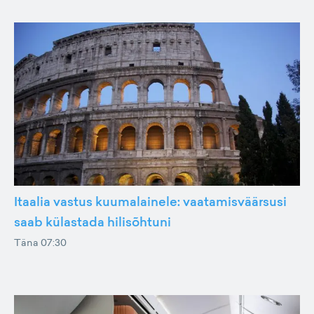
Itaalia vastus kuumalainele: vaatamisväärsusi
saab külastada hilisõhtuni
Täna 07:30