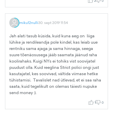
2
0
miku12nulli
30. sept 2019 11:54
Jah alati tasub küsida, kuid kuna aeg on liiga
lühike ja rendileandja pole kindel, kas leiab uue
rentniku sama ajaga ja sama hinnaga, seega
suure tõenäosusega jääb saamata jäänud raha
koolirahaks. Kuigi NYs ei tohiks vist soovijatel
puudust olla. Kuid reeglina Strict polici ongi just
kasutajatel, kes soovivad, vältida viimase hetke
tühistamisi. Tavalislet nad ütlevad, et ei saa raha
saata, kuid tegelikult on olemas täiesti nupuke
send money :).
1
0