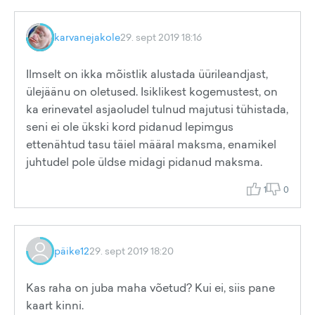
karvanejakole
29. sept 2019 18:16
Ilmselt on ikka mõistlik alustada üürileandjast,
ülejäänu on oletused. Isiklikest kogemustest, on
ka erinevatel asjaoludel tulnud majutusi tühistada,
seni ei ole ükski kord pidanud lepimgus
ettenähtud tasu täiel määral maksma, enamikel
juhtudel pole üldse midagi pidanud maksma.
1
0
päike12
29. sept 2019 18:20
Kas raha on juba maha võetud? Kui ei, siis pane
kaart kinni.