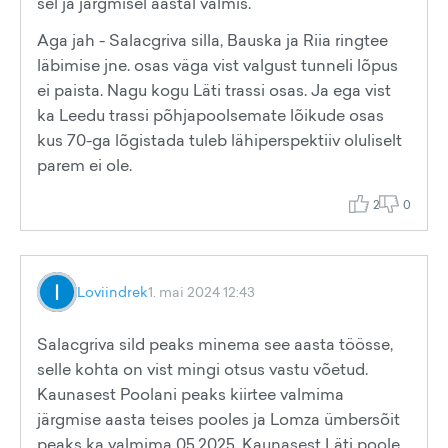
sel ja järgmisel aastal valmis.
Aga jah - Salacgriva silla, Bauska ja Riia ringtee
läbimise jne. osas väga vist valgust tunneli lõpus
ei paista. Nagu kogu Läti trassi osas. Ja ega vist
ka Leedu trassi põhjapoolsemate lõikude osas
kus 70-ga lõgistada tuleb lähiperspektiiv oluliselt
parem ei ole.
2
0
Loviindrek
1. mai 2024 12:43
Salacgriva sild peaks minema see aasta töösse,
selle kohta on vist mingi otsus vastu võetud.
Kaunasest Poolani peaks kiirtee valmima
järgmise aasta teises pooles ja Lomza ümbersõit
peaks ka valmima 05.2025. Kaunasest Läti poole