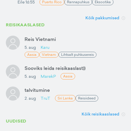
Eile 16:55
Puerto Rico
Rannapuhkus
Eksootika
Kõik pakkumised
REISIKAASLASED
Reis Vietnami
5. aug
Karu
Aasia
Vietnam
Lihtsalt puhkusereis
Sooviks leida reisikaaslast))
5. aug
MarekP
Aasia
talvitumine
2. aug
TruT
Sri Lanka
Reisiideed
Kõik reisikaaslased
UUDISED