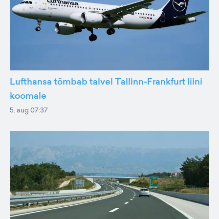
Lufthansa tõmbab talvel Tallinn-Frankfurt liini
koomale
5. aug 07:37