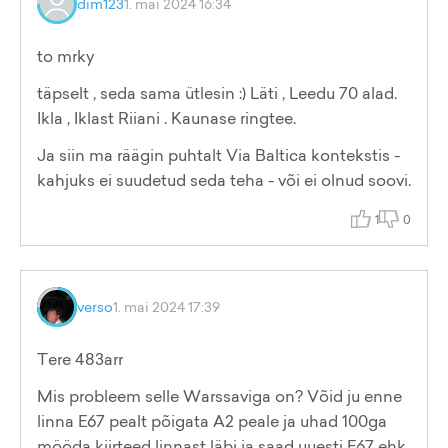
dim123
1. mai 2024 16:34
to mrky
täpselt , seda sama ütlesin :) Läti , Leedu 70 alad.
Ikla , Iklast Riiani . Kaunase ringtee.
Ja siin ma räägin puhtalt Via Baltica kontekstis -
kahjuks ei suudetud seda teha - või ei olnud soovi.
1
0
verso
1. mai 2024 17:39
Tere 483arr
Mis probleem selle Warssaviga on? Võid ju enne
linna E67 pealt põigata A2 peale ja uhad 100ga
mööda kiirteed linnast läbi ja saad uuesti E67 ehk