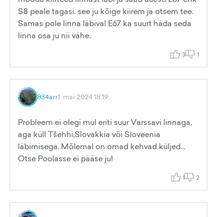
S8 peale tagasi. see ju kõige kiirem ja otsem tee.
Samas pole linna läbival E67 ka suurt häda seda
linna osa ju nii vähe.
3
1
834arr
1. mai 2024 18:19
Probleem ei olegi mul eriti suur Varssavi linnaga,
aga küll Tšehhi,Slovakkia või Sloveenia
läbimisega. Mõlemal on omad kehvad küljed...
Otse Poolasse ei pääse ju!
1
2