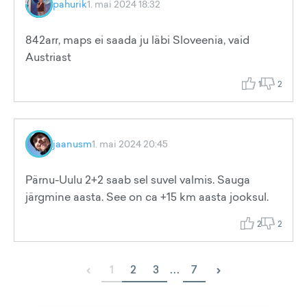
pahurik
1. mai 2024 18:32
842arr, maps ei saada ju läbi Sloveenia, vaid
Austriast
1
2
jaanusm
1. mai 2024 20:45
Pärnu-Uulu 2+2 saab sel suvel valmis. Sauga
järgmine aasta. See on ca +15 km aasta jooksul.
2
2
‹
›
1
2
3
...
7