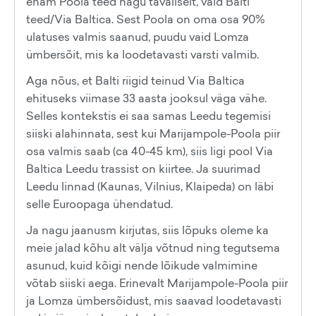
enam Poola teed nagu tavaliselt, vaid Balti
teed/Via Baltica. Sest Poola on oma osa 90%
ulatuses valmis saanud, puudu vaid Lomza
ümbersõit, mis ka loodetavasti varsti valmib.
Aga nõus, et Balti riigid teinud Via Baltica
ehituseks viimase 33 aasta jooksul väga vähe.
Selles kontekstis ei saa samas Leedu tegemisi
siiski alahinnata, sest kui Marijampole-Poola piir
osa valmis saab (ca 40-45 km), siis ligi pool Via
Baltica Leedu trassist on kiirtee. Ja suurimad
Leedu linnad (Kaunas, Vilnius, Klaipeda) on läbi
selle Euroopaga ühendatud.
Ja nagu jaanusm kirjutas, siis lõpuks oleme ka
meie jalad kõhu alt välja võtnud ning tegutsema
asunud, kuid kõigi nende lõikude valmimine
võtab siiski aega. Erinevalt Marijampole-Poola piir
ja Lomza ümbersõidust, mis saavad loodetavasti