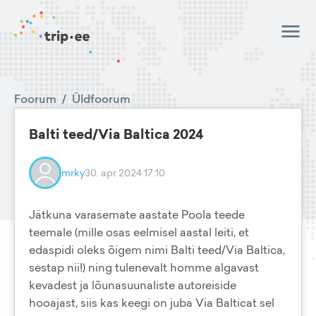
Foorum
/
Üldfoorum
Balti teed/Via Baltica 2024
mrky
30. apr 2024 17:10
Jätkuna varasemate aastate Poola teede
teemale (mille osas eelmisel aastal leiti, et
edaspidi oleks õigem nimi Balti teed/Via Baltica,
sestap nii!) ning tulenevalt homme algavast
kevadest ja lõunasuunaliste autoreiside
hooajast, siis kas keegi on juba Via Balticat sel