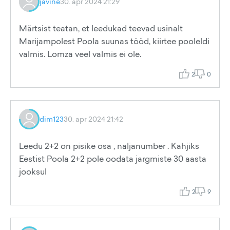
javine
30. apr 2024 21:29
Märtsist teatan, et leedukad teevad usinalt
Marijampolest Poola suunas tööd, kiirtee pooleldi
valmis. Lomza veel valmis ei ole.
2
0
dim123
30. apr 2024 21:42
Leedu 2+2 on pisike osa , naljanumber . Kahjiks
Eestist Poola 2+2 pole oodata jargmiste 30 aasta
jooksul
2
9