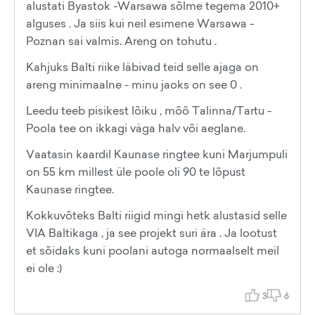
alustati Byastok -Warsawa sõlme tegema 2010+
alguses . Ja siis kui neil esimene Warsawa -
Poznan sai valmis. Areng on tohutu .
Kahjuks Balti riike läbivad teid selle ajaga on
areng minimaalne - minu jaoks on see 0 .
Leedu teeb pisikest lõiku , mõõ Talinna/Tartu -
Poola tee on ikkagi väga halv või aeglane.
Vaatasin kaardil Kaunase ringtee kuni Marjumpuli
on 55 km millest üle poole oli 90 te lõpust
Kaunase ringtee.
Kokkuvõteks Balti riigid mingi hetk alustasid selle
VIA Baltikaga , ja see projekt suri ära . Ja lootust
et sõidaks kuni poolani autoga normaalselt meil
ei ole :)
3
6