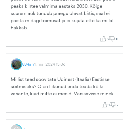
peaks kiirtee valmima aastaks 2030. Kõige
suurem auk tundub praegu olevat Lätis, seal ei
paista midagi toimuvat ja ei kujuta ette ka millal
hakkab.
2
0
834arr
1. mai 2024 15:06
Millist teed soovitate Udinest (Itaalia) Eestisse
sõitmiseks? Olen liikunud enda teada kõiki
variante, kuid mitte ei meeldi Varssavisse minek.
1
2