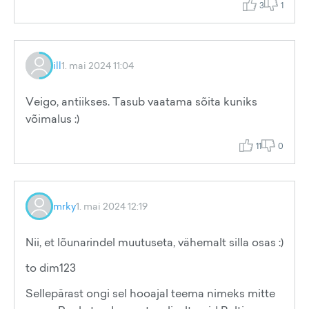
3
1
ill
1. mai 2024 11:04
Veigo, antiikses. Tasub vaatama sõita kuniks
võimalus :)
11
0
mrky
1. mai 2024 12:19
Nii, et lõunarindel muutuseta, vähemalt silla osas :)
to dim123
Sellepärast ongi sel hooajal teema nimeks mitte