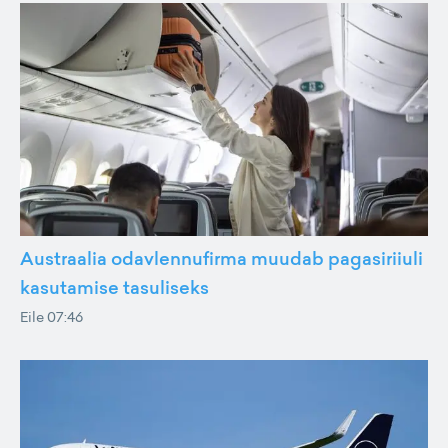
Austraalia odavlennufirma muudab pagasiriiuli
kasutamise tasuliseks
Eile 07:46