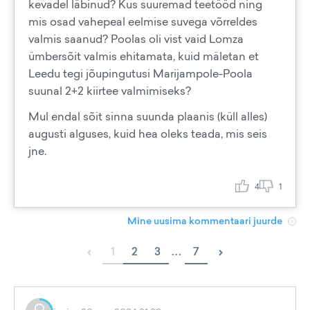
kevadel läbinud? Kus suuremad teetööd ning
mis osad vahepeal eelmise suvega võrreldes
valmis saanud? Poolas oli vist vaid Lomza
ümbersõit valmis ehitamata, kuid mäletan et
Leedu tegi jõupingutusi Marijampole-Poola
suunal 2+2 kiirtee valmimiseks?
Mul endal sõit sinna suunda plaanis (küll alles)
augusti alguses, kuid hea oleks teada, mis seis
jne.
4
1
Mine uusima kommentaari juurde
‹
›
1
2
3
...
7