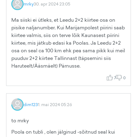
mrky
30. apr 2024 23:05
Ma siiski ei ütleks, et Leedu 2+2 kiirtee osa on
pisike naljanumber. Kui Marijampolest piirini saab
kiirtee valmis, siis on terve lõik Kaunasest piirini
kiirtee, mis jätkub edasi ka Poolas. Ja Leedu 2+2
osa on seal ca 100 km ehk pea sama pikk kui meil
puuduv 2+2 kiirtee Tallinnast (täpsemini siis
Haruteelt/Ääsmäelt) Pärnusse.
7
0
dim123
1. mai 2024 05:26
to mrky
Poola on tubli , olen jälginud -sõitnud seal kui