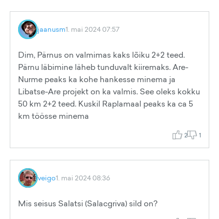
jaanusm
1. mai 2024 07:57
Dim, Pärnus on valmimas kaks lõiku 2+2 teed.
Pärnu läbimine läheb tunduvalt kiiremaks. Are-
Nurme peaks ka kohe hankesse minema ja
Libatse-Are projekt on ka valmis. See oleks kokku
50 km 2+2 teed. Kuskil Raplamaal peaks ka ca 5
km töösse minema
2
1
veigo
1. mai 2024 08:36
Mis seisus Salatsi (Salacgriva) sild on?