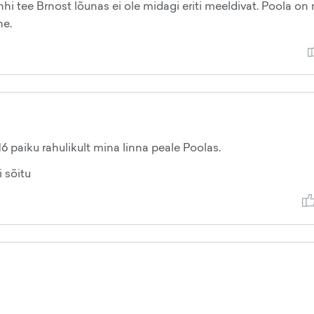
i tee Brnost lõunas ei ole midagi eriti meeldivat. Poola on n
ne.
6 paiku rahulikult mina linna peale Poolas.
i sõitu