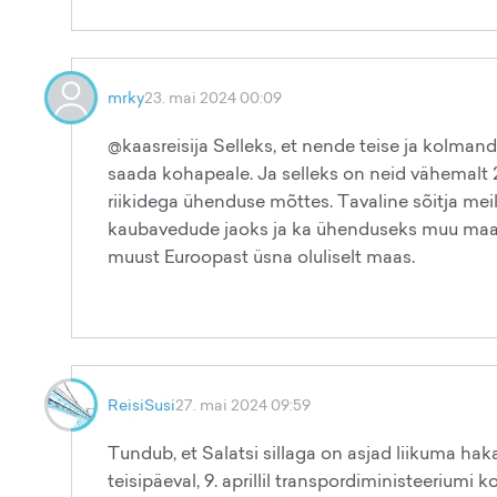
mrky
23. mai 2024 00:09
@kaasreisija Selleks, et nende teise ja kolmanda
saada kohapeale. Ja selleks on neid vähemalt 2+2 
riikidega ühenduse mõttes. Tavaline sõitja meil 
kaubavedude jaoks ja ka ühenduseks muu maai
muust Euroopast üsna oluliselt maas.
ReisiSusi
27. mai 2024 09:59
Tundub, et Salatsi sillaga on asjad liikuma ha
teisipäeval, 9. aprillil transpordiministeeriumi