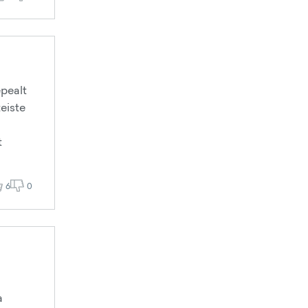
epealt
teiste
t
6
0
a