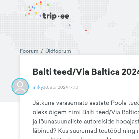
Foorum
/
Üldfoorum
Balti teed/Via Baltica 202
mrky
30. apr 2024 17:10
Jätkuna varasemate aastate Poola teede
oleks õigem nimi Balti teed/Via Baltic
ja lõunasuunaliste autoreiside hooajast,
läbinud? Kus suuremad teetööd ning m