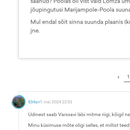
saanud? Poolas oli vist vaid Lomza üm
jõupingutusi Marijampole-Poola suunal
Mul endal sõit sinna suunda plaanis (kül
jne.
‹
1
834arr
1. mai 2024 22:53
Udinest saab Varssavi läbi mitme riigi, kõigil n
Minu küsimuse mõte oligi selles, et millist tee