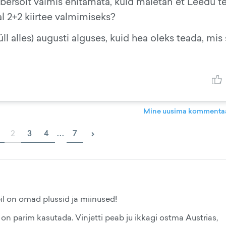
bersõit valmis ehitamata, kuid mäletan et Leedu t
 2+2 kiirtee valmimiseks?
l alles) augusti alguses, kuid hea oleks teada, mis 
Mine uusima kommentaa
›
2
3
4
...
7
eil on omad plussid ja miinused!
d on parim kasutada. Vinjetti peab ju ikkagi ostma Austrias,