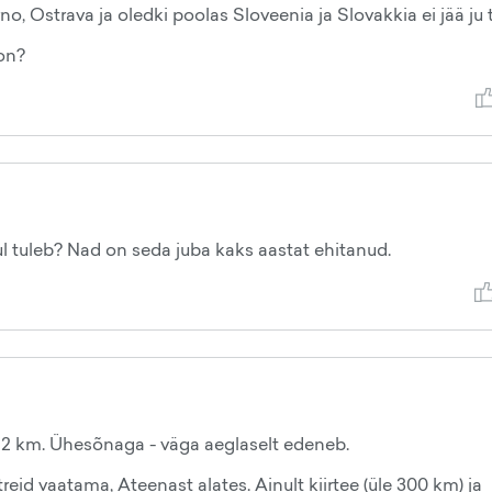
rno, Ostrava ja oledki poolas Sloveenia ja Slovakkia ei jää ju 
on?
l tuleb? Nad on seda juba kaks aastat ehitanud.
le 2 km. Ühesõnaga - väga aeglaselt edeneb.
treid vaatama, Ateenast alates. Ainult kiirtee (üle 300 km) ja