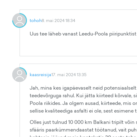
tohoh
8. mai 2024 18:34
Uus tee läheb vanast Leedu-Poola piiripunktist
kaasreisija
17. mai 2024 13:35
Jah, mina kes igapäevaselt neid potensiaalselt 
teedevõrguga rahul. Kui jätta kiirteed kõrvale, 
Poola riikides. Ja olgem ausad, kiirteede, mis 
sellise kvaliteediga asfalti ei ole, sest esimene
Olles just tulnud 10 000 km Balkani tripilt võin
sfääris paarkümmendaastat töötanud, vait puht