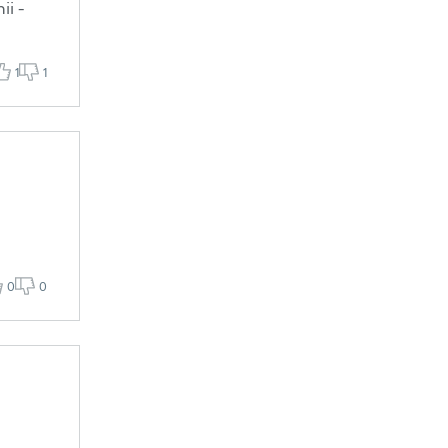
ii -
1
1
0
0