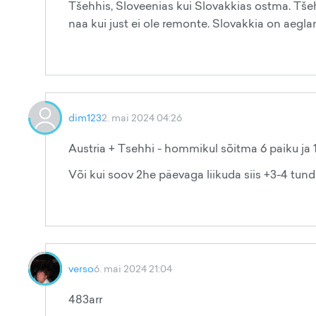
Tšehhis, Sloveenias kui Slovakkias ostma. Tšehh
naa kui just ei ole remonte. Slovakkia on aegla
dim123
2. mai 2024 04:26
Austria + Tsehhi - hommikul sõitma 6 paiku ja 1
Või kui soov 2he päevaga liikuda siis +3-4 tund
verso
6. mai 2024 21:04
483arr