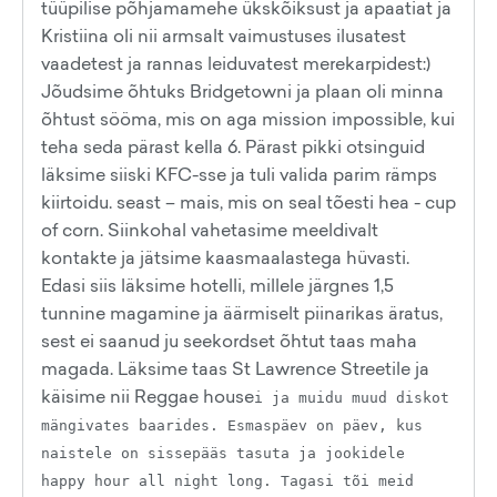
tüüpilise põhjamamehe ükskõiksust ja apaatiat ja
Kristiina oli nii armsalt vaimustuses ilusatest
vaadetest ja rannas leiduvatest merekarpidest:)
Jõudsime õhtuks Bridgetowni ja plaan oli minna
õhtust sööma, mis on aga mission impossible, kui
teha seda pärast kella 6. Pärast pikki otsinguid
läksime siiski KFC-sse ja tuli valida parim rämps
kiirtoidu. seast – mais, mis on seal tõesti hea - cup
of corn. Siinkohal vahetasime meeldivalt
kontakte ja jätsime kaasmaalastega hüvasti.
Edasi siis läksime hotelli, millele järgnes 1,5
tunnine magamine ja äärmiselt piinarikas äratus,
sest ei saanud ju seekordset õhtut taas maha
magada. Läksime taas St Lawrence Streetile ja
käisime nii Reggae house
i ja muidu muud diskot
mängivates baarides. Esmaspäev on päev, kus
naistele on sissepääs tasuta ja jookidele
happy hour all night long. Tagasi tõi meid