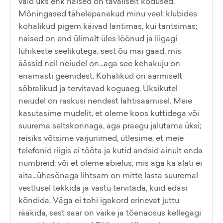
vaid üks ehk naised on tavaliselt kodused.
Mõningased tähelepanekud minu veel: klubides
kohalikud pigem käivad lantimas, kui tantsimas;
naised on end ülimalt üles löönud ja liigagi
lühikeste seelikutega, sest õu mai gaad, mis
äässid neil neiudel on...aga see kehakuju on
enamasti geenidest. Kohalikud on äärmiselt
sõbralikud ja tervitavad koguaeg. Üksikutel
neiudel on raskusi nendest lahtisaamisel. Meie
kasutasime mudelit, et oleme koos kuttidega või
suurema seltskonnaga, aga praegu jalutame üksi;
reisiks võtsime varjunimed, ütlesime, et meie
telefonid riigis ei tööta ja kutid andsid ainult enda
numbreid; või et oleme abielus, mis aga ka alati ei
aita...ühesõnaga lihtsam on mitte lasta suuremal
vestlusel tekkida ja vastu tervitada, kuid edasi
kõndida. Väga ei tohi igakord erinevat juttu
rääkida, sest saar on väike ja tõenäosus kellegagi