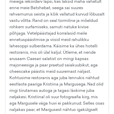
meiega rekordarv lapsi, kes läksid maha vahetult
enne meie Batshebat, seega sai suures
rahvamurrus seista ja kõik vallatud kurvud lõbusalt
vastu võtta. Rand on seal tormiline ja mõeldud
rohkem surfamiseks, samuti natuke kivise
põhjaga. Vetelpäästajad korralasid meile
ennetuspäästmise ja viisid meid rahulikku
lahesoppi sulberdama. Käisime ka ühes hotelli
restoranis, mis oli ülal kaljul. Ütleme, et nende
arusaam Caesari salatist on mingi kapsas
majoneesiga ja paar praetud saiakuubikut, aga
cheescake päästis meid suuremast näljast.
Kohtusime restoranis aga juba lennukis nähtud
eestlaste paariga Kristiina ja Margusega. Nad olid
ringi tiirutamas autoga ja tagasi läskime juba
neljakesi. Kristiinal oli suur fotograafia kirg, mis
aga Margusele väga huvi ei pakkunud. Selles osas
naljakas paar, et Margusest nähtus igakülgselt