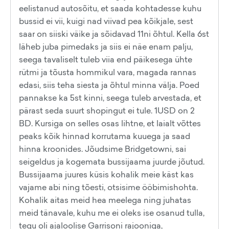
eelistanud autosõitu, et saada kohtadesse kuhu
bussid ei vii, kuigi nad viivad pea kõikjale, sest
saar on siiski väike ja sõidavad 11ni õhtul. Kella 6st
läheb juba pimedaks ja siis ei näe enam palju,
seega tavaliselt tuleb viia end päikesega ühte
rütmi ja tõusta hommikul vara, magada rannas
edasi, siis teha siesta ja õhtul minna välja. Poed
pannakse ka 5st kinni, seega tuleb arvestada, et
pärast seda suurt shopingut ei tule. 1USD on 2
BD. Kursiga on selles osas lihtne, et laialt võttes
peaks kõik hinnad korrutama kuuega ja saad
hinna kroonides. Jõudsime Bridgetowni, sai
seigeldus ja kogemata bussijaama juurde jõutud.
Bussijaama juures küsis kohalik meie käst kas
vajame abi ning tõesti, otsisime ööbimishohta.
Kohalik aitas meid hea meelega ning juhatas
meid tänavale, kuhu me ei oleks ise osanud tulla,
tegu oli ajaloolise Garrisoni rajooniga,