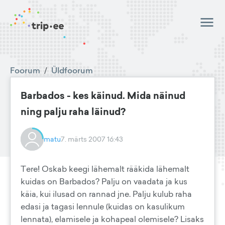
Foorum
/
Üldfoorum
Barbados - kes käinud. Mida näinud
ning palju raha läinud?
matu
7. märts 2007 16:43
Tere! Oskab keegi lähemalt rääkida lähemalt
kuidas on Barbados? Palju on vaadata ja kus
käia, kui ilusad on rannad jne. Palju kulub raha
edasi ja tagasi lennule (kuidas on kasulikum
lennata), elamisele ja kohapeal olemisele? Lisaks