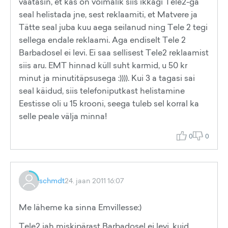
vaatasin, et kas on võimalik siis ikkagi Tele2-ga
seal helistada jne, sest reklaamiti, et Matvere ja
Tätte seal juba kuu aega seilanud ning Tele 2 tegi
sellega endale reklaami. Aga endiselt Tele 2
Barbadosel ei levi. Ei saa sellisest Tele2 reklaamist
siis aru. EMT hinnad küll suht karmid, u 50 kr
minut ja minutitäpsusega :)))). Kui 3 a tagasi sai
seal käidud, siis telefoniputkast helistamine
Eestisse oli u 15 krooni, seega tuleb sel korral ka
selle peale välja minna!
0
0
schmdt
24. jaan 2011 16:07
Me läheme ka sinna Emvillesse:)
Tele2 jah miskipärast Barbadosel ei levi, kuid