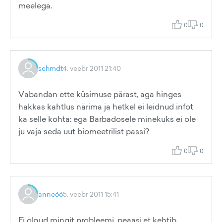
meelega.
0
0
schmdt
4. veebr 2011 21:40
Vabandan ette küsimuse pärast, aga hinges
hakkas kahtlus närima ja hetkel ei leidnud infot
ka selle kohta: ega Barbadosele minekuks ei ole
ju vaja seda uut biomeetrilist passi?
0
0
anne66
5. veebr 2011 15:41
Ei olnud mingit probleemi, peaasi,et kehtib...