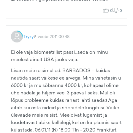
0
0
Tryxy
9. veebr 2011 00:48
Ei ole vaja biomeetrilist passi...seda on minu
meelest ainult USA jaoks vaja.
Lisan meie reisimuljed: BARBADOS – kuidas
nautida saart väikese eelarvega. Mina vahetasin u
6000 kr ja mu sõbranna 4000 kr, kohapeal olime
ühe nädala ja hiljem veel 3 päeva lisaks. Mul oli
lõpus probleeme kuidas rahast lahti saada:) Aga
aitab kui osta riideid ja sõpradele kingitusi. Väike
ülevaade meie reisist. Meeldivat lugemist ja
loodetavast abiks kellelegi, kel on ka plaanis saart
külastada. 06.01.11 (N) 18.00 Tln - 20.20 Frankfurt.