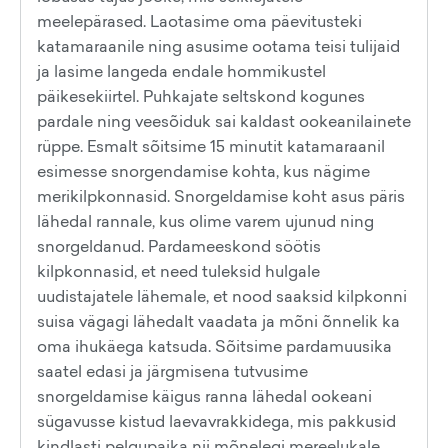
meelepärased. Laotasime oma päevitusteki
katamaraanile ning asusime ootama teisi tulijaid
ja lasime langeda endale hommikustel
päikesekiirtel. Puhkajate seltskond kogunes
pardale ning veesõiduk sai kaldast ookeanilainete
rüppe. Esmalt sõitsime 15 minutit katamaraanil
esimesse snorgendamise kohta, kus nägime
merikilpkonnasid. Snorgeldamise koht asus päris
lähedal rannale, kus olime varem ujunud ning
snorgeldanud. Pardameeskond söötis
kilpkonnasid, et need tuleksid hulgale
uudistajatele lähemale, et nood saaksid kilpkonni
suisa vägagi lähedalt vaadata ja mõni õnnelik ka
oma ihukäega katsuda. Sõitsime pardamuusika
saatel edasi ja järgmisena tutvusime
snorgeldamise käigus ranna lähedal ookeani
sügavusse kistud laevavrakkidega, mis pakkusid
kindlasti pelgupaika nii mõnelegi mereelukale.