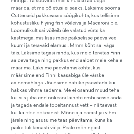
Finnga. Ta soovitas meil kindlasti aaloega
määrida, et me põletusi ei saaks. Läksime sööma
Cutterseid pakkuvasse söögikohta, kus tellisime
kohustusliku Flying fish võileiva ja Macaroni pie.
Loomulikult sai võileib üle valatud vürtsika
kastmega, mis lisas meie päikselisse päeva veel
kuumi ja teravaid elamusi. Mmm kõht sai väga
täis. Läksime tagasi randa, kus meid tervitas Finn
aaloevartega ning pakkus end aaloet meie kehale
määrima. Läksime päevitamiskohta, kus
määrisime end Finni kaasabiga üle värske
aaloemahlaga. Jõudsime natuke päevitada kui
hakkas vihma sadama. Me ei osanud muud teha
kui siis juba end ookeani lainete embusesse anda
ja tagada endale topeltannust vett – nii taevast
kui ka otse ookeanist. Mõne aja pärast jäi vihm
järele ning asusuime taas päevitama, kuna ka
päike tuli kenasti välja. Peale mõningast