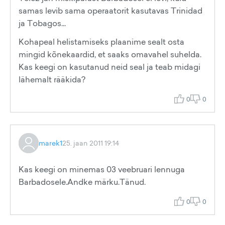
samas levib sama operaatorit kasutavas Trinidad
ja Tobagos...
Kohapeal helistamiseks plaanime sealt osta
mingid kõnekaardid, et saaks omavahel suhelda.
Kas keegi on kasutanud neid seal ja teab midagi
lähemalt rääkida?
0
0
marek1
25. jaan 2011 19:14
Kas keegi on minemas 03 veebruari lennuga
Barbadosele.Andke märku.Tänud.
0
0