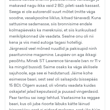
makavad nagu ikka vaid 2 BD, pileti saab kassast.
Seega ei ole autorendil suurt mõtet (mitte väga
soodne, vasakpoolne liiklus, kitsad tänavad). Kuna
sattusime sadamasse, siis bronnisime endale
kolmapäevaks ka merekruiisi, et siis kurikuulsad
merikilpkonnad üle vaadata. Sealne onu oli nii
kena ja viis meid autoga tagasi hotelligi.
Järgnesid veel mõned nuudlid ja pakisupid ninh
paaritunnine magamine. Laupäev on aga ikkagi
peoõhtu. Minek ST Lawrence tänavale (van nr 11 v
ka mingid bussid). Saime osaks ka väga äkilisele
sajuhoole, aga see ei heidutanud. Jäime kohe
esimesse baari, sest seal oli salsapidu (sissepääs
15 BD). Olgem ausad, oli võrratu vaadata kuidas
oskajatel jalad kepsutasid ja puusad vingerdasid.
Paar tantsu sai isegi tehtud. Vaatasime ka reggae
baari, kus oli juba ńoorte läbuks kätte läinud
(sissepääsu eest ei pidand maksma, sest üks tüüp