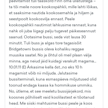
päevitamist tuli taaskord Finn oma üllatustega –
ta tõi meile noore kookospähkli, mille lahti lõikas,
et saaksime nautida kookosemahla ja hiljem ja
seestpoolt kookosvilja ennast. Peale
kookospähkli nautimist lahkusime rannast, kuna
nahk oli juba liigagi palju tugevat päikeseannust
saanud. Ootasime bussi, seda vist lausa 30
minutit. Tuli buss ja algas tore tagasisõit
Bridgetowni bussis oleva kohaliku reggae
muusika saatel. No ja õhtul oli meil plaan välja
minna, aga neiud jäid kuidagi varakult magama...
10.01.11 (E) Ärkasime kella 6st...no eks 10 h
magamist võib nii mõjuda. Jalutasime
bussiterminali, kuna esmaspäeva mõjutused olid
toonud endaga kaasa ka hommikuse ummiku.
No, ütleme, et see meeletu bussijärjekord, mis
koosnes põhiliselt vaid koolilastest ei tõotanud
head. Me siiski mahtusime bussi peale ja koos