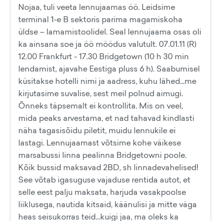
Nojaa, tuli veeta lennujaamas öö. Leidsime
terminal 1-e B sektoris parima magamiskoha
üldse – lamamistoolidel. Seal lennujaama osas oli
ka ainsana soe ja öö möödus valutult. 07.01.11 (R)
12.00 Frankfurt - 17.30 Bridgetown (10 h 30 min
lendamist, ajavahe Eestiga pluss 6 h). Saabumisel
küsitakse hotelli nimi ja aadress, kuhu lähed...me
kirjutasime suvalise, sest meil polnud aimugi.
Õnneks täpsemalt ei kontrollita. Mis on veel,
mida peaks arvestama, et nad tahavad kindlasti
näha tagasisõidu piletit, muidu lennukile ei
lastagi. Lennujaamast võtsime kohe väikese
marsabussi linna pealinna Bridgetowni poole.
Kõik bussid maksavad 2BD, sh linnadevahelised!
See võtab igasuguse vajaduse rentida autot, et
selle eest palju maksata, harjuda vasakpoolse
liiklusega, nautida kitsaid, käänulisi ja mitte väga
heas seisukorras teid...kuigi jaa, ma oleks ka