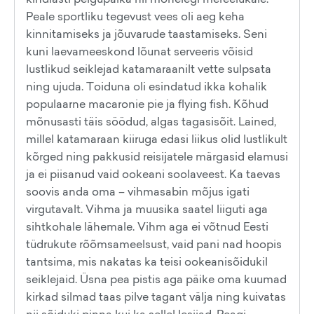
Peale sportliku tegevust vees oli aeg keha
kinnitamiseks ja jõuvarude taastamiseks. Seni
kuni laevameeskond lõunat serveeris võisid
lustlikud seiklejad katamaraanilt vette sulpsata
ning ujuda. Toiduna oli esindatud ikka kohalik
populaarne macaronie pie ja flying fish. Kõhud
mõnusasti täis söödud, algas tagasisõit. Lained,
millel katamaraan kiiruga edasi liikus olid lustlikult
kõrged ning pakkusid reisijatele märgasid elamusi
ja ei piisanud vaid ookeani soolaveest. Ka taevas
soovis anda oma – vihmasabin mõjus igati
virgutavalt. Vihma ja muusika saatel liiguti aga
sihtkohale lähemale. Vihm aga ei võtnud Eesti
tüdrukute rõõmsameelsust, vaid pani nad hoopis
tantsima, mis nakatas ka teisi ookeanisõidukil
seiklejaid. Üsna pea pistis aga päike oma kuumad
kirkad silmad taas pilve tagant välja ning kuivatas