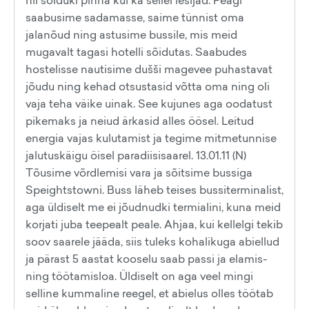
nii sõiduki pinna kui ka sellel lesijad. Peagi
saabusime sadamasse, saime tünnist oma
jalanõud ning astusime bussile, mis meid
mugavalt tagasi hotelli sõidutas. Saabudes
hostelisse nautisime dušši magevee puhastavat
jõudu ning kehad otsustasid võtta oma ning oli
vaja teha väike uinak. See kujunes aga oodatust
pikemaks ja neiud ärkasid alles öösel. Leitud
energia vajas kulutamist ja tegime mitmetunnise
jalutuskäigu öisel paradiisisaarel. 13.01.11 (N)
Tõusime võrdlemisi vara ja sõitsime bussiga
Speightstowni. Buss läheb teises bussiterminalist,
aga üldiselt me ei jõudnudki termialini, kuna meid
korjati juba teepealt peale. Ahjaa, kui kellelgi tekib
soov saarele jääda, siis tuleks kohalikuga abiellud
ja pärast 5 aastat kooselu saab passi ja elamis-
ning töötamisloa. Üldiselt on aga veel mingi
selline kummaline reegel, et abielus olles töötab