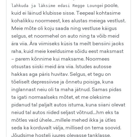
i poole,
lahkuda ja läksime edasi Regge Lounge
kuid ei läinud klubisse sisse. Teepeal kohtasime
kohalikku noormeest, kes alustas meiega vestlust.
Meie mõte oli koju saada ning vestluse käigus
selgus, et noormehel on auto ning ta võib meid
ära viia. Ära viimiseks küsis ta meilt bensiini jaoks
raha, kuid meie keeldusime sõidu eest maksmast
– parem kõnnime kui maksame. Noormees
otsustas siiski meid ära viia. Istudes autosse
hakkas aga päris huvitav. Selgus, et tegu on
tõeliselt depressiivse ja õnnetu poisiga, kuna
inglannast neiu oli ta maha jätnud. Samas pidas
ta igati normaalseks mõtet, et me oleksime
pidanud tal paljalt autos istuma, kuna siiani olevat
neiud tal autos riided seljast võtnud....hm eks ta
mõtles vaid ühele....millele mehed ikka ja ütles
seda ka korduvalt välja, millised on tema soovid.
Jõudsime hosteli juures olevasse tanklasse,