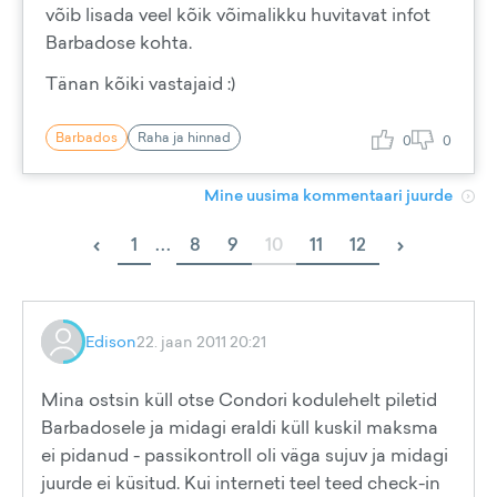
võib lisada veel kõik võimalikku huvitavat infot
Barbadose kohta.
Tänan kõiki vastajaid :)
Barbados
Raha ja hinnad
0
0
Mine uusima kommentaari juurde
‹
›
1
...
8
9
10
11
12
Edison
22. jaan 2011 20:21
Mina ostsin küll otse Condori kodulehelt piletid
Barbadosele ja midagi eraldi küll kuskil maksma
ei pidanud - passikontroll oli väga sujuv ja midagi
juurde ei küsitud. Kui interneti teel teed check-in