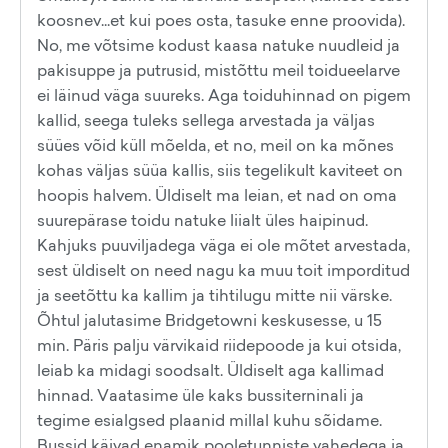
koosnev...et kui poes osta, tasuke enne proovida).
No, me võtsime kodust kaasa natuke nuudleid ja
pakisuppe ja putrusid, mistõttu meil toidueelarve
ei läinud väga suureks. Aga toiduhinnad on pigem
kallid, seega tuleks sellega arvestada ja väljas
süües võid küll mõelda, et no, meil on ka mõnes
kohas väljas süüa kallis, siis tegelikult kaviteet on
hoopis halvem. Üldiselt ma leian, et nad on oma
suurepärase toidu natuke liialt üles haipinud.
Kahjuks puuviljadega väga ei ole mõtet arvestada,
sest üldiselt on need nagu ka muu toit imporditud
ja seetõttu ka kallim ja tihtilugu mitte nii värske.
Õhtul jalutasime Bridgetowni keskusesse, u 15
min. Päris palju värvikaid riidepoode ja kui otsida,
leiab ka midagi soodsalt. Üldiselt aga kallimad
hinnad. Vaatasime üle kaks bussiterninali ja
tegime esialgsed plaanid millal kuhu sõidame.
Bussid käivad enamik pooletunniste vahedega ja