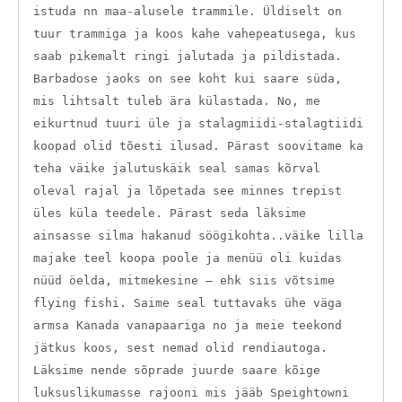
istuda nn maa-alusele trammile. Üldiselt on
tuur trammiga ja koos kahe vahepeatusega, kus
saab pikemalt ringi jalutada ja pildistada.
Barbadose jaoks on see koht kui saare süda,
mis lihtsalt tuleb ära külastada. No, me
eikurtnud tuuri üle ja stalagmiidi-stalagtiidi
koopad olid tõesti ilusad. Pärast soovitame ka
teha väike jalutuskäik seal samas kõrval
oleval rajal ja lõpetada see minnes trepist
üles küla teedele. Pärast seda läksime
ainsasse silma hakanud söögikohta..väike lilla
majake teel koopa poole ja menüü oli kuidas
nüüd öelda, mitmekesine – ehk siis võtsime
flying fishi. Saime seal tuttavaks ühe väga
armsa Kanada vanapaariga no ja meie teekond
jätkus koos, sest nemad olid rendiautoga.
Läksime nende sõprade juurde saare kõige
luksuslikumasse rajooni mis jääb Speightowni