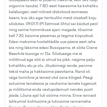
orgunnis tasuta). 7 BD eest haarasime ka kohaliku
kalaburgeri, veel mõned diskolood esimeses
baaris, kus üks agar tantsulõvi meid viisakalt koju
sõidutas. 09.01.11 (P) Eelmisel õhtul sai käidud peol
ning saime hommikuse ajani magada, tõusime
kell 7.30, käisime pesemas ja tegime kiirpudrud.
Edasi maksime hostelitädile uue päeva eest raha
ära ning läksime edasi Bussijaama, et sõita Crane
Beachile bussiga nr 12a. Sõiduaega me ei
mõõtnud aga sõit ei olnud ka pikk, nägime palju
kohalikku elu ja olu. Jõudsimegi randa, panime
tekid maha ja hakkasime päevitama. Rand oli
väga tormiline ja lained olid üsna kõrged. Peagi
astusime lainetesse ja nautisime lainete tugevust
ja mõõtsime enda vastupidamust nendes püsti
jääda. Lõuna ajal tuli sööma minna. Enne rannast
lahkumist kohtusime ja tutvusime rannamehe