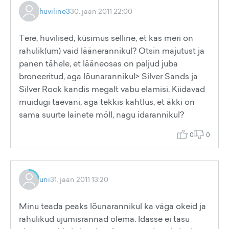
huviline3
30. jaan 2011 22:00
Tere, huvilised, küsimus selline, et kas meri on
rahulik(um) vaid läänerannikul? Otsin majutust ja
panen tähele, et lääneosas on paljud juba
broneeritud, aga lõunarannikul> Silver Sands ja
Silver Rock kandis megalt vabu elamisi. Kiidavad
muidugi taevani, aga tekkis kahtlus, et äkki on
sama suurte lainete möll, nagu idarannikul?
0
0
uni
31. jaan 2011 13:20
Minu teada peaks lõunarannikul ka väga okeid ja
rahulikud ujumisrannad olema. Idasse ei tasu