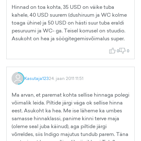
Hinnad on toa kohta, 35 USD on väike tuba
kahele, 40 USD suurem (dushiruum ja WC kolme
toaga ühine) ja 50 USD on hästi suur tuba eraldi
pesuruumi ja WC- ga. Teisel korrusel on stuudio.
Asukoht on hea ja söögitegemisvõimalus super.
0
0
Kasutaja123
24. jaan 2011 11:51
Ma arvan, et paremat kohta sellise hinnaga polegi
võimalik leida. Piltide järgi väga ok sellise hinna
eest. Asukoht ka hea. Me ise läheme ka umbes
samasse hinnaklassi, panime kinni terve maja
(oleme seal juba käinud), aga piltide järgi
võrreldes, siis Indigo majutus tundub parem. Täna