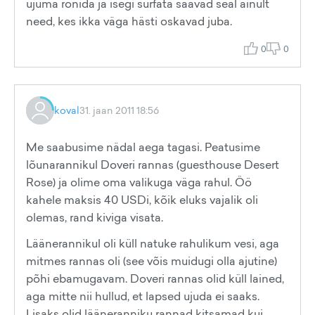
ujuma ronida ja isegi surfata saavad seal ainult
need, kes ikka väga hästi oskavad juba.
0
0
koval
31. jaan 2011 18:56
Me saabusime nädal aega tagasi. Peatusime
lõunarannikul Doveri rannas (guesthouse Desert
Rose) ja olime oma valikuga väga rahul. Öö
kahele maksis 40 USDi, kõik eluks vajalik oli
olemas, rand kiviga visata.
Läänerannikul oli küll natuke rahulikum vesi, aga
mitmes rannas oli (see võis muidugi olla ajutine)
põhi ebamugavam. Doveri rannas olid küll lained,
aga mitte nii hullud, et lapsed ujuda ei saaks.
Lisaks olid lääneranniku rannad kitsamad kui