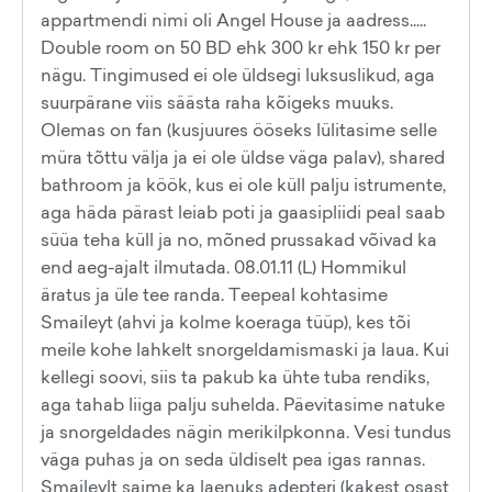
appartmendi nimi oli Angel House ja aadress.....
Double room on 50 BD ehk 300 kr ehk 150 kr per
nägu. Tingimused ei ole üldsegi luksuslikud, aga
suurpärane viis säästa raha kõigeks muuks.
Olemas on fan (kusjuures ööseks lülitasime selle
müra tõttu välja ja ei ole üldse väga palav), shared
bathroom ja köök, kus ei ole küll palju istrumente,
aga häda pärast leiab poti ja gaasipliidi peal saab
süüa teha küll ja no, mõned prussakad võivad ka
end aeg-ajalt ilmutada. 08.01.11 (L) Hommikul
äratus ja üle tee randa. Teepeal kohtasime
Smaileyt (ahvi ja kolme koeraga tüüp), kes tõi
meile kohe lahkelt snorgeldamismaski ja laua. Kui
kellegi soovi, siis ta pakub ka ühte tuba rendiks,
aga tahab liiga palju suhelda. Päevitasime natuke
ja snorgeldades nägin merikilpkonna. Vesi tundus
väga puhas ja on seda üldiselt pea igas rannas.
Smaileylt saime ka laenuks adepteri (kakest osast