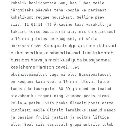
kohalik kooliõpetaja Sam, kes lubas meile
järgmiseks päevaks teha koopia ka parimast
kohalikust reggae muusikast. Selline päev
siis. 11.01.11 (T) Ärkasime taas varakult ja
läksime teise bussiterminali, mis on esimesest
u 10 min jalutustee kaugusel, et sõita
i. Kohapeal selgus, et sinna lähevad
Harrison Cave
nii kollased kui ka sinised bussid. Turiste kohtab
bussides harva ja meilt küsiti juba bussijaamas,
kas läheme Harrison cave
i...et
eksimisvõimalust väga ei ole. Bussipeatusest
on koopani käia veel u 10 min. Üleval tuleb
lunastada tuuripilet 60 BD ja need on teatud
ajavahemiku tagant ning viimane peaks olema
kella 4 paiku. Siis peaks ülevalt poest ostma
kindlasti meile ülimalt lemmikuks saanud mango
ja passion fruiti jäätist ja sõitma liftiga
alla. Seal siis vastavalt grupinumbrile tuleb