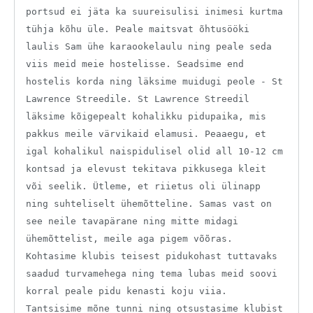
portsud ei jäta ka suureisulisi inimesi kurtma
tühja kõhu üle. Peale maitsvat õhtusööki
laulis Sam ühe karaookelaulu ning peale seda
viis meid meie hostelisse. Seadsime end
hostelis korda ning läksime muidugi peole - St
Lawrence Streedile. St Lawrence Streedil
läksime kõigepealt kohalikku pidupaika, mis
pakkus meile värvikaid elamusi. Peaaegu, et
igal kohalikul naispidulisel olid all 10-12 cm
kontsad ja elevust tekitava pikkusega kleit
või seelik. Ütleme, et riietus oli ülinapp
ning suhteliselt ühemõtteline. Samas vast on
see neile tavapärane ning mitte midagi
ühemõttelist, meile aga pigem võõras.
Kohtasime klubis teisest pidukohast tuttavaks
saadud turvamehega ning tema lubas meid soovi
korral peale pidu kenasti koju viia.
Tantsisime mõne tunni ning otsustasime klubist