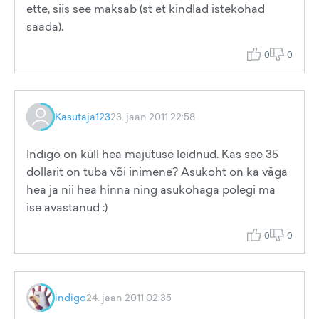
ette, siis see maksab (st et kindlad istekohad
saada).
0
0
Kasutaja123
23. jaan 2011 22:58
Indigo on küll hea majutuse leidnud. Kas see 35
dollarit on tuba või inimene? Asukoht on ka väga
hea ja nii hea hinna ning asukohaga polegi ma
ise avastanud :)
0
0
indigo
24. jaan 2011 02:35