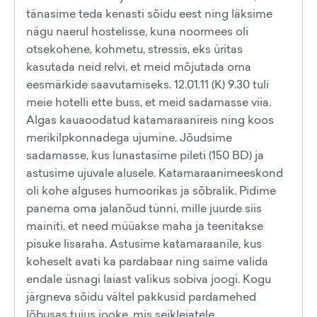
tänasime teda kenasti sõidu eest ning läksime
nägu naerul hostelisse, kuna noormees oli
otsekohene, kohmetu, stressis, eks üritas
kasutada neid relvi, et meid mõjutada oma
eesmärkide saavutamiseks. 12.01.11 (K) 9.30 tuli
meie hotelli ette buss, et meid sadamasse viia.
Algas kauaoodatud katamaraanireis ning koos
merikilpkonnadega ujumine. Jõudsime
sadamasse, kus lunastasime pileti (150 BD) ja
astusime ujuvale alusele. Katamaraanimeeskond
oli kohe alguses humoorikas ja sõbralik. Pidime
panema oma jalanõud tünni, mille juurde siis
mainiti, et need müüakse maha ja teenitakse
pisuke lisaraha. Astusime katamaraanile, kus
koheselt avati ka pardabaar ning saime valida
endale üsnagi laiast valikus sobiva joogi. Kogu
järgneva sõidu vältel pakkusid pardamehed
lõbusas tujus jooke, mis seiklejatele