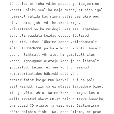
lähedale, et teha väike peatus ja teejoomine.
Võrratu oleks seal ka maja omada, et siis igal
hommikul valida kas minna välja oma ukse ees
oleva auto, jahi või helikopteriga.
Privaatrand on ka muidugi ukse ees. Igatahes
tore oli vaadata kuidas elavad tõelised
rikkurid. Edasi läksime saare vailedamatult
KÕIGE ILUSAMASSE paika – North Pointi. Ausalt,
see on lihtsalt võrratu, hingematvalt ilus
vaade. Igasugune ajataju kaob ja sa lihtsalt
joovastud. Leian, et see koht on saanud
reisiportaalides häbiväärselt vähe
äramärkimist kõige muu kõrval. Kui sa pole
seal käinud, siis sa ei mõista Barbadose õiget
ilu ja võlu. Õhtul saime kokku Samiga, kes oli
meile arvatud ühest CD-st teinud terve hunniku
erinevaid CD-plaate ja viis meid Oistinsisse
sööma dolphin fishi. No, peab ütlema, et prae