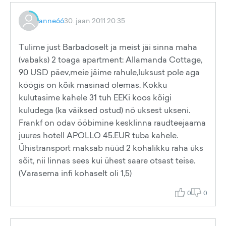
anne66
30. jaan 2011 20:35
Tulime just Barbadoselt ja meist jäi sinna maha
(vabaks) 2 toaga apartment: Allamanda Cottage,
90 USD päev,meie jäime rahule,luksust pole aga
köögis on kõik masinad olemas. Kokku
kulutasime kahele 31 tuh EEKi koos kõigi
kuludega (ka väiksed ostud) nö uksest ukseni.
Frankf on odav ööbimine kesklinna raudteejaama
juures hotell APOLLO 45.EUR tuba kahele.
Ühistransport maksab nüüd 2 kohalikku raha üks
sõit, nii linnas sees kui ühest saare otsast teise.
(Varasema infi kohaselt oli 1,5)
0
0