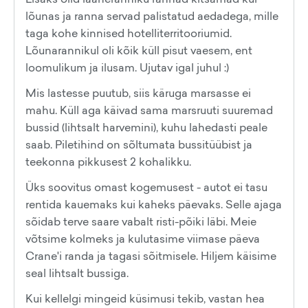
lõunas ja ranna servad palistatud aedadega, mille
taga kohe kinnised hotelliterritooriumid.
Lõunarannikul oli kõik küll pisut vaesem, ent
loomulikum ja ilusam. Ujutav igal juhul :)
Mis lastesse puutub, siis käruga marsasse ei
mahu. Küll aga käivad sama marsruuti suuremad
bussid (lihtsalt harvemini), kuhu lahedasti peale
saab. Piletihind on sõltumata bussitüübist ja
teekonna pikkusest 2 kohalikku.
Üks soovitus omast kogemusest - autot ei tasu
rentida kauemaks kui kaheks päevaks. Selle ajaga
sõidab terve saare vabalt risti-põiki läbi. Meie
võtsime kolmeks ja kulutasime viimase päeva
Crane'i randa ja tagasi sõitmisele. Hiljem käisime
seal lihtsalt bussiga.
Kui kellelgi mingeid küsimusi tekib, vastan hea