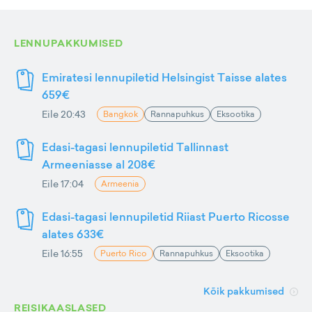
LENNUPAKKUMISED
Emiratesi lennupiletid Helsingist Taisse alates
659€
Eile 20:43
Bangkok
Rannapuhkus
Eksootika
Edasi-tagasi lennupiletid Tallinnast
Armeeniasse al 208€
Eile 17:04
Armeenia
Edasi-tagasi lennupiletid Riiast Puerto Ricosse
alates 633€
Eile 16:55
Puerto Rico
Rannapuhkus
Eksootika
Kõik pakkumised
REISIKAASLASED