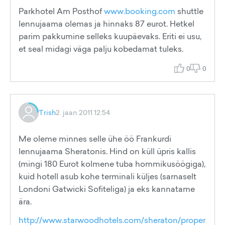
Parkhotel Am Posthof
www.booking.com
shuttle
lennujaama olemas ja hinnaks 87 eurot. Hetkel
parim pakkumine selleks kuupäevaks. Eriti ei usu,
et seal midagi väga palju kobedamat tuleks.
0
0
Trish
2. jaan 2011 12:54
Me oleme minnes selle ühe öö Frankurdi
lennujaama Sheratonis. Hind on küll üpris kallis
(mingi 180 Eurot kolmene tuba hommikusöögiga),
kuid hotell asub kohe terminali küljes (sarnaselt
Londoni Gatwicki Sofiteliga) ja eks kannatame
ära.
http://www.starwoodhotels.com/sheraton/proper