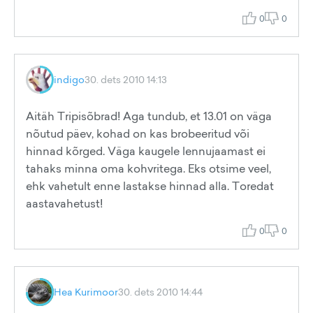
0
0
indigo
30. dets 2010 14:13
Aitäh Tripisõbrad! Aga tundub, et 13.01 on väga
nõutud päev, kohad on kas brobeeritud või
hinnad kõrged. Väga kaugele lennujaamast ei
tahaks minna oma kohvritega. Eks otsime veel,
ehk vahetult enne lastakse hinnad alla. Toredat
aastavahetust!
0
0
Hea Kurimoor
30. dets 2010 14:44