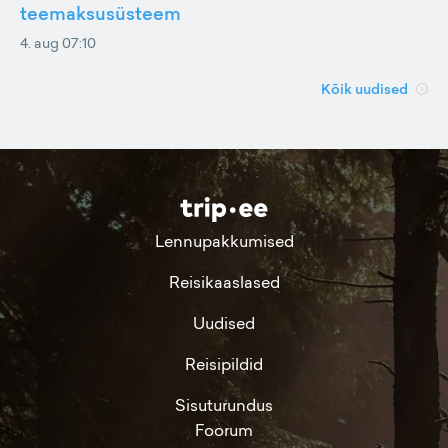
teemaksusüsteem
4. aug 07:10
Kõik uudised
Lennupakkumised
Reisikaaslased
Uudised
Reisipildid
Sisuturundus
Foorum