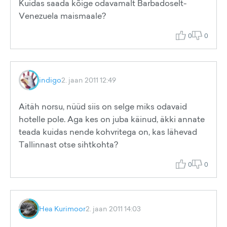
Kuidas saada kõige odavamalt Barbadoselt-
Venezuela maismaale?
0
0
indigo
2. jaan 2011 12:49
Aitäh norsu, nüüd siis on selge miks odavaid
hotelle pole. Aga kes on juba käinud, äkki annate
teada kuidas nende kohvritega on, kas lähevad
Tallinnast otse sihtkohta?
0
0
Hea Kurimoor
2. jaan 2011 14:03