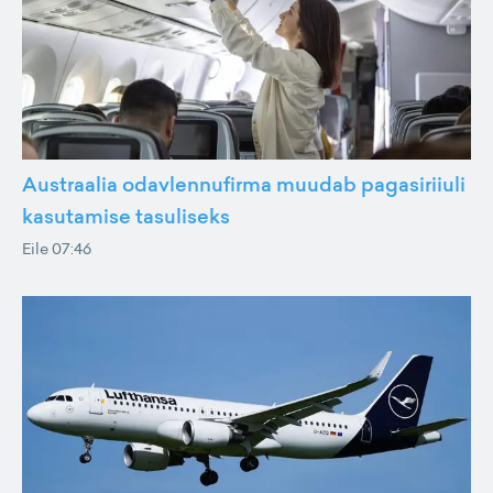
Austraalia odavlennufirma muudab pagasiriiuli
kasutamise tasuliseks
Eile 07:46