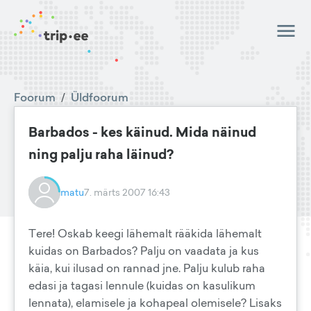
Foorum
/
Üldfoorum
Barbados - kes käinud. Mida näinud
ning palju raha läinud?
matu
7. märts 2007 16:43
Tere! Oskab keegi lähemalt rääkida lähemalt
kuidas on Barbados? Palju on vaadata ja kus
käia, kui ilusad on rannad jne. Palju kulub raha
edasi ja tagasi lennule (kuidas on kasulikum
lennata), elamisele ja kohapeal olemisele? Lisaks