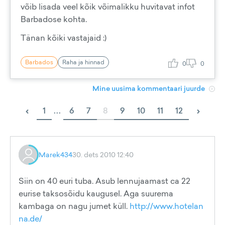
võib lisada veel kõik võimalikku huvitavat infot
Barbadose kohta.
Tänan kõiki vastajaid :)
Barbados
Raha ja hinnad
0
0
Mine uusima kommentaari juurde
‹
›
1
...
6
7
8
9
10
11
12
Marek434
30. dets 2010 12:40
Siin on 40 euri tuba. Asub lennujaamast ca 22
eurise taksosõidu kaugusel. Aga suurema
kambaga on nagu jumet küll.
http://www.hotelan
na.de/