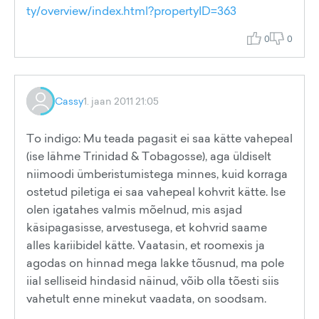
ty/overview/index.html?propertyID=363
0
0
Cassy
1. jaan 2011 21:05
To indigo: Mu teada pagasit ei saa kätte vahepeal
(ise lähme Trinidad & Tobagosse), aga üldiselt
niimoodi ümberistumistega minnes, kuid korraga
ostetud piletiga ei saa vahepeal kohvrit kätte. Ise
olen igatahes valmis mõelnud, mis asjad
käsipagasisse, arvestusega, et kohvrid saame
alles kariibidel kätte. Vaatasin, et roomexis ja
agodas on hinnad mega lakke tõusnud, ma pole
iial selliseid hindasid näinud, võib olla tõesti siis
vahetult enne minekut vaadata, on soodsam.