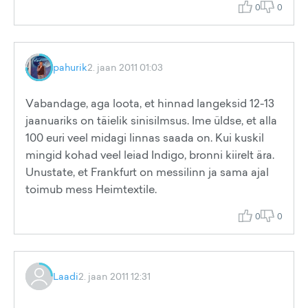
0
0
pahurik
2. jaan 2011 01:03
Vabandage, aga loota, et hinnad langeksid 12-13
jaanuariks on täielik sinisilmsus. Ime üldse, et alla
100 euri veel midagi linnas saada on. Kui kuskil
mingid kohad veel leiad Indigo, bronni kiirelt ära.
Unustate, et Frankfurt on messilinn ja sama ajal
toimub mess Heimtextile.
0
0
Laadi
2. jaan 2011 12:31