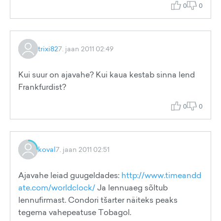
0
0
trixi82
7. jaan 2011 02:49
Kui suur on ajavahe? Kui kaua kestab sinna lend
Frankfurdist?
0
0
koval
7. jaan 2011 02:51
Ajavahe leiad guugeldades:
http://www.timeandd
ate.com/worldclock/
Ja lennuaeg sõltub
lennufirmast. Condori tšarter näiteks peaks
tegema vahepeatuse Tobagol.