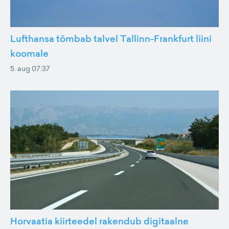
Lufthansa tõmbab talvel Tallinn-Frankfurt liini
koomale
5. aug 07:37
Horvaatia kiirteedel rakendub digitaalne