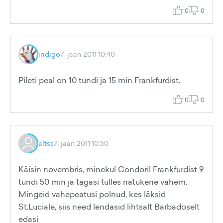
0
0
indigo
7. jaan 2011 10:40
Pileti peal on 10 tundi ja 15 min Frankfurdist.
0
0
altss
7. jaan 2011 10:50
Käisin novembris, minekul Condoril Frankfurdist 9
tundi 50 min ja tagasi tulles natukene vähem.
Mingeid vahepeatusi polnud, kes läksid
St.Luciale, siis need lendasid lihtsalt Barbadoselt
edasi