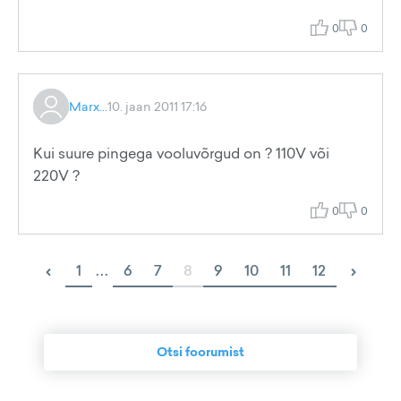
0
0
Marx...
10. jaan 2011 17:16
Kui suure pingega vooluvõrgud on ? 110V või
220V ?
0
0
‹
›
1
...
6
7
8
9
10
11
12
Otsi foorumist