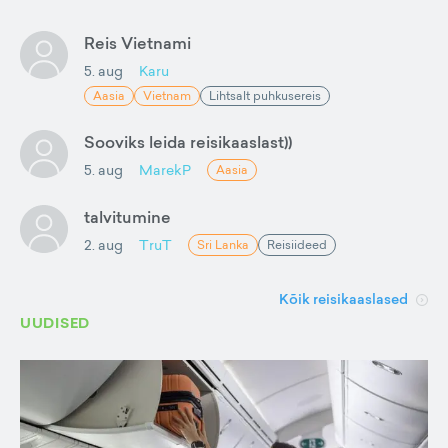
Reis Vietnami
5. aug
Karu
Aasia
Vietnam
Lihtsalt puhkusereis
Sooviks leida reisikaaslast))
5. aug
MarekP
Aasia
talvitumine
2. aug
TruT
Sri Lanka
Reisiideed
Kõik reisikaaslased
UUDISED