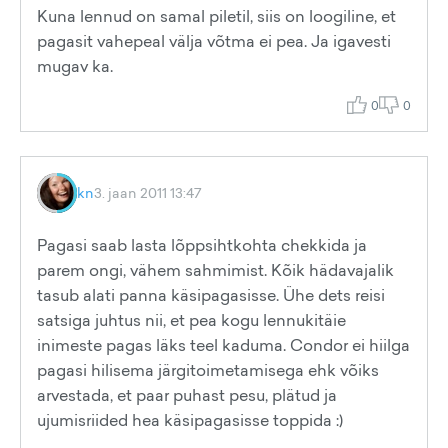
Kuna lennud on samal piletil, siis on loogiline, et
pagasit vahepeal välja võtma ei pea. Ja igavesti
mugav ka.
0
0
kn
3. jaan 2011 13:47
Pagasi saab lasta lõppsihtkohta chekkida ja
parem ongi, vähem sahmimist. Kõik hädavajalik
tasub alati panna käsipagasisse. Ühe dets reisi
satsiga juhtus nii, et pea kogu lennukitäie
inimeste pagas läks teel kaduma. Condor ei hiilga
pagasi hilisema järgitoimetamisega ehk võiks
arvestada, et paar puhast pesu, plätud ja
ujumisriided hea käsipagasisse toppida :)