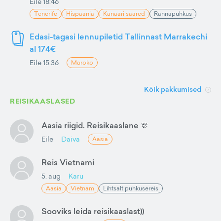
Eile 18:46
Tenerife
Hispaania
Kanaari saared
Rannapuhkus
Edasi-tagasi lennupiletid Tallinnast Marrakechi
al 174€
Eile 15:36
Maroko
Kõik pakkumised
REISIKAASLASED
Aasia riigid. Reisikaaslane 🫶
Eile
Daiva
Aasia
Reis Vietnami
5. aug
Karu
Aasia
Vietnam
Lihtsalt puhkusereis
Sooviks leida reisikaaslast))