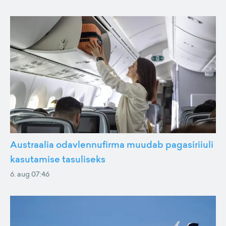
Austraalia odavlennufirma muudab pagasiriiuli
kasutamise tasuliseks
6. aug 07:46