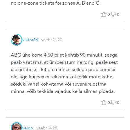
no one-zone tickets for zones A, B and C.
0
0
viktor54
1. veebr 14:20
ABC ühe korra 4.50 pilet kehtib 90 minutit, seega
peab vaatama, et ümberistumine rongi peale sest
üle ei läheks. Jutiga minnes sellega probleemi ei
ole, aga kui peaks tekkima ketserlik mõte kahe
sõiduki vahel kohvitama või suveniire ostma
minna, võib tekkida vajadus kella silmas pidada.
0
0
veigo
1. veebr 14:28