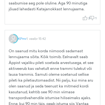
saabumise aeg pole oluline. Aga 90 minutiga
jõuad lahedasti Katajanokkast lennujaama.
2
1
KPmr
1. veebr 15:42
On saanud mitu korda niimoodi sadamast
lennujaama sõita. Kõik toimib. Eelnavalt saab
Äppist vajaliku pileti soetada arvestusega, et see
aktiveerub kas vahetult enne trammi tulekut või
lausa trammis. Samuti oleme soetanud sellise
pileti ka piletiautomaadist. Nii palju, kui mina aru
olen saanud ja seda teenust ka mitmeid kordi
kasutanud, kehtib see 90 min viimase
transpordivahendile istumise hiliseimaks ajaks.
Enne, kui 90 min täis, peab istuma siis Vantaa