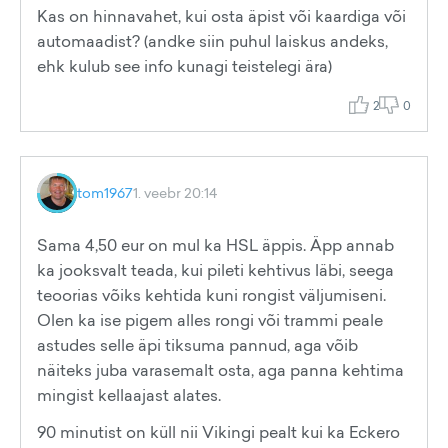
Kas on hinnavahet, kui osta äpist või kaardiga või
automaadist? (andke siin puhul laiskus andeks,
ehk kulub see info kunagi teistelegi ära)
2
0
tom1967
1. veebr 20:14
Sama 4,50 eur on mul ka HSL äppis. Äpp annab
ka jooksvalt teada, kui pileti kehtivus läbi, seega
teoorias võiks kehtida kuni rongist väljumiseni.
Olen ka ise pigem alles rongi või trammi peale
astudes selle äpi tiksuma pannud, aga võib
näiteks juba varasemalt osta, aga panna kehtima
mingist kellaajast alates.
90 minutist on küll nii Vikingi pealt kui ka Eckero