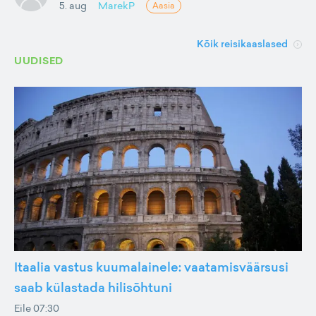
5. aug
MarekP
Aasia
Kõik reisikaaslased
UUDISED
Itaalia vastus kuumalainele: vaatamisväärsusi
saab külastada hilisõhtuni
Eile 07:30