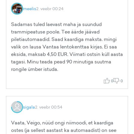
meelis
2. veebr 00:24
Sadamas tuled laevast maha ja suundud
trammipeatuse poole. Tee äärde jäävad
piletiautomaadid. Saad kaardiga maksta. mingi
valik on lausa Vantaa lentokenttaa kirjas. Ei saa
eksida, maksab 4,50 EUR. Viimati ostsin küll aasta
tagasi. Minu teada pead 90 minutiga suutma
rongile ümber istuda.
0
0
sigala
2. veebr 00:54
Vaata, Veigo, nüüd ongi niimoodi, et kaardiga
ostes (ja sellest aastast ka automaadist) on see