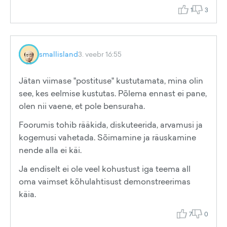
1
3
smallisland
3. veebr 16:55
Jätan viimase "postituse" kustutamata, mina olin
see, kes eelmise kustutas. Põlema ennast ei pane,
olen nii vaene, et pole bensuraha.
Foorumis tohib rääkida, diskuteerida, arvamusi ja
kogemusi vahetada. Sõimamine ja räuskamine
nende alla ei käi.
Ja endiselt ei ole veel kohustust iga teema all
oma vaimset kõhulahtisust demonstreerimas
käia.
7
0