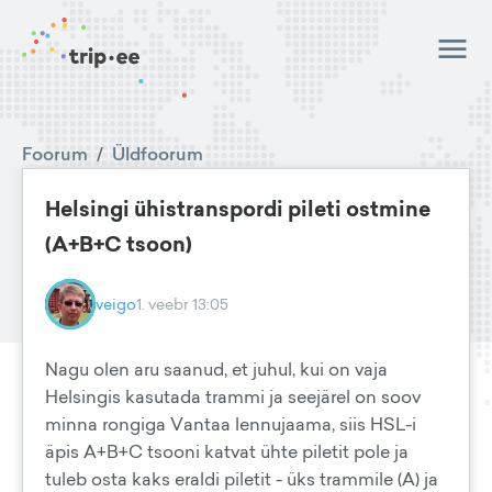
Foorum
/
Üldfoorum
Helsingi ühistranspordi pileti ostmine
(A+B+C tsoon)
veigo
1. veebr 13:05
Nagu olen aru saanud, et juhul, kui on vaja
Helsingis kasutada trammi ja seejärel on soov
minna rongiga Vantaa lennujaama, siis HSL-i
äpis A+B+C tsooni katvat ühte piletit pole ja
tuleb osta kaks eraldi piletit - üks trammile (A) ja