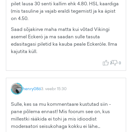
pilet lausa 30 senti kallim ehk 4.80. HSL kaardiga
(mis tasuline ja vajab eraldi tegemist) ja ka äpist
on 4.50.
Saad sõjakirve maha matta kui võtad Vikingi
asemel Eckerö ja ma saadan sulle tasuta
edasitagasi piletid ka kauba peale Eckeröle. Ilma
kajutita küll.
2
0
henry086
3. veebr 15:30
Sulle, kes sa mu kommentaare kustutad siin -
pane põlema ennast! Mis foorum see on, kus
millestki rääkida ei tohi ja mis idioodist
moderaatori seisukohaga kokku ei lähe...