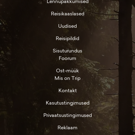
Lennupakkumised
Reisikaaslased
Uudised
Reisipildid
Sisuturundus
Foorum
Ost-müük
Mis on Trip
Kontakt
Kasutustingimused
Privaatsustingimused
Reklaam