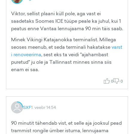
Viktor, sellist plaani küll pole, aga vast ei
saadetaks Soomes ICE tüüpe peale ka juhul, kui 1
peatus enne Vantaa lennujaama 90 min täis saab.
Minek Vikingi Katajanokka terminalist. Millega
seoses meenub, et seda terminali hakatakse
varst
i renoveerima
, sest eks ta veidi "ajahambast
puretud" ju ole ja Tallinnast minnes sinna siis
enam ei saa.
0
0
SXF
1. veebr 14:54
90 minutit tähendab vist, et selle aja jooksul pead
trammist rongile ümber istuma, lennujaama