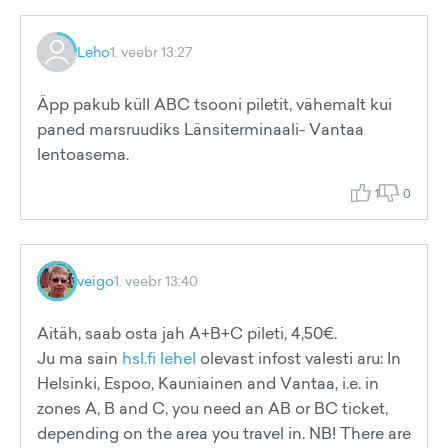
Leho
1. veebr 13:27
Äpp pakub küll ABC tsooni piletit, vähemalt kui
paned marsruudiks Länsiterminaali- Vantaa
lentoasema.
1
0
veigo
1. veebr 13:40
Aitäh, saab osta jah A+B+C pileti, 4,50€.
Ju ma sain
hsl.fi lehel
olevast infost valesti aru: In
Helsinki, Espoo, Kauniainen and Vantaa, i.e. in
zones A, B and C, you need an AB or BC ticket,
depending on the area you travel in. NB! There are