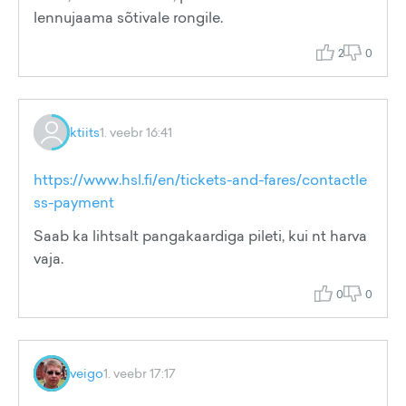
lennujaama sõtivale rongile.
2
0
ktiits
1. veebr 16:41
https://www.hsl.fi/en/tickets-and-fares/contactle
ss-payment
Saab ka lihtsalt pangakaardiga pileti, kui nt harva
vaja.
0
0
veigo
1. veebr 17:17