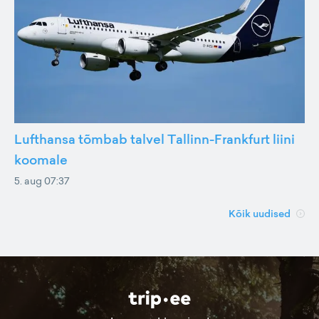
Lufthansa tõmbab talvel Tallinn-Frankfurt liini
koomale
5. aug 07:37
Kõik uudised