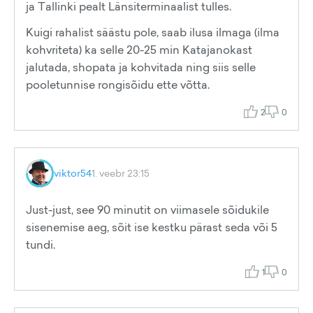
ja Tallinki pealt Länsiterminaalist tulles.
Kuigi rahalist säästu pole, saab ilusa ilmaga (ilma
kohvriteta) ka selle 20-25 min Katajanokast
jalutada, shopata ja kohvitada ning siis selle
pooletunnise rongisõidu ette võtta.
2
0
viktor54
1. veebr 23:15
Just-just, see 90 minutit on viimasele sõidukile
sisenemise aeg, sõit ise kestku pärast seda või 5
tundi.
1
0