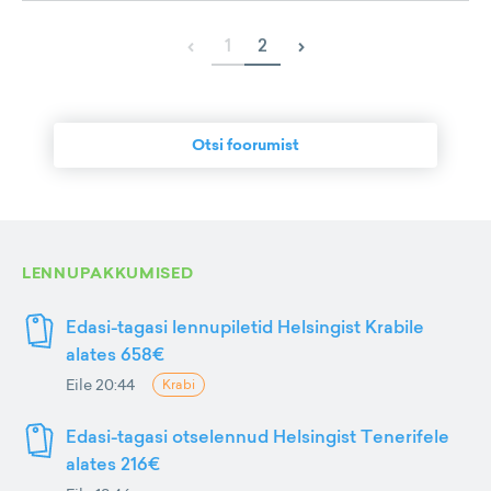
‹
›
1
2
Otsi foorumist
LENNUPAKKUMISED
Edasi-tagasi lennupiletid Helsingist Krabile
alates 658€
Eile 20:44
Krabi
Edasi-tagasi otselennud Helsingist Tenerifele
alates 216€