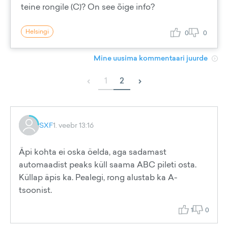
teine rongile (C)? On see õige info?
Helsingi
0
0
Mine uusima kommentaari juurde
‹
›
1
2
SXF
1. veebr 13:16
Äpi kohta ei oska öelda, aga sadamast
automaadist peaks küll saama ABC pileti osta.
Küllap äpis ka. Pealegi, rong alustab ka A-
tsoonist.
1
0