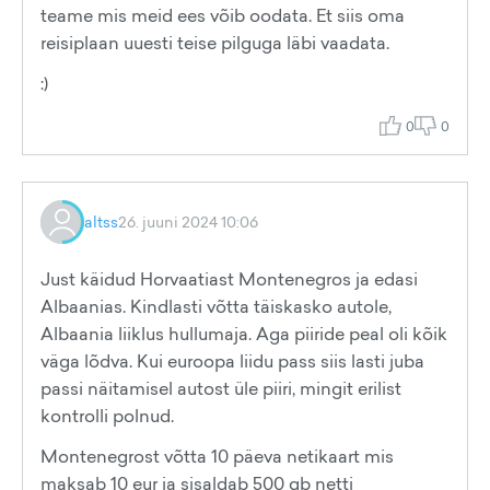
teame mis meid ees võib oodata. Et siis oma
reisiplaan uuesti teise pilguga läbi vaadata.
:)
0
0
altss
26. juuni 2024 10:06
Just käidud Horvaatiast Montenegros ja edasi
Albaanias. Kindlasti võtta täiskasko autole,
Albaania liiklus hullumaja. Aga piiride peal oli kõik
väga lõdva. Kui euroopa liidu pass siis lasti juba
passi näitamisel autost üle piiri, mingit erilist
kontrolli polnud.
Montenegrost võtta 10 päeva netikaart mis
maksab 10 eur ja sisaldab 500 gb netti