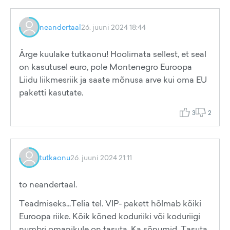
neandertaal
26. juuni 2024 18:44
Ärge kuulake tutkaonu! Hoolimata sellest, et seal
on kasutusel euro, pole Montenegro Euroopa
Liidu liikmesriik ja saate mõnusa arve kui oma EU
paketti kasutate.
3
2
tutkaonu
26. juuni 2024 21:11
to neandertaal.
Teadmiseks...Telia tel. VIP- pakett hõlmab kõiki
Euroopa riike. Kõik kõned koduriiki või koduriigi
numbri omanikule on tasuta. Ka sõnumid. Tasuta