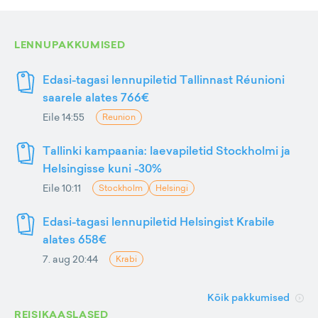
LENNUPAKKUMISED
Edasi-tagasi lennupiletid Tallinnast Réunioni
saarele alates 766€
Eile 14:55
Reunion
Tallinki kampaania: laevapiletid Stockholmi ja
Helsingisse kuni -30%
Eile 10:11
Stockholm
Helsingi
Edasi-tagasi lennupiletid Helsingist Krabile
alates 658€
7. aug 20:44
Krabi
Kõik pakkumised
REISIKAASLASED