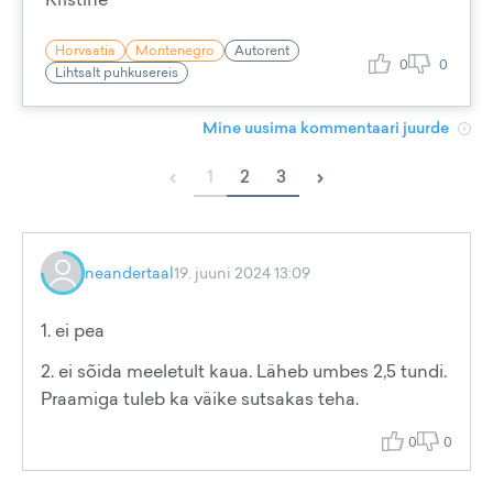
Horvaatia
Montenegro
Autorent
0
0
Lihtsalt puhkusereis
Mine uusima kommentaari juurde
‹
›
1
2
3
neandertaal
19. juuni 2024 13:09
1. ei pea
2. ei sõida meeletult kaua. Läheb umbes 2,5 tundi.
Praamiga tuleb ka väike sutsakas teha.
0
0