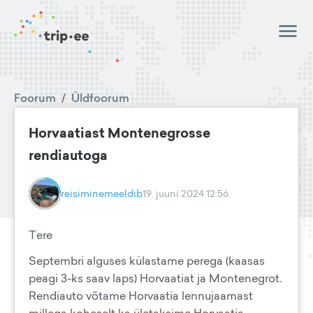
Foorum
/
Üldfoorum
Horvaatiast Montenegrosse
rendiautoga
reisiminemeeldib
19. juuni 2024 12:56
Tere
Septembri alguses külastame perega (kaasas
peagi 3-ks saav laps) Horvaatiat ja Montenegrot.
Rendiauto võtame Horvaatia lennujaamast