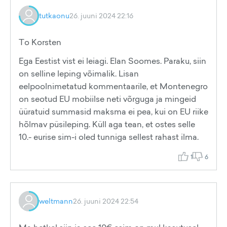
tutkaonu
26. juuni 2024 22:16
To Korsten
Ega Eestist vist ei leiagi. Elan Soomes. Paraku, siin
on selline leping võimalik. Lisan
eelpoolnimetatud kommentaarile, et Montenegro
on seotud EU mobiilse neti võrguga ja mingeid
üüratuid summasid maksma ei pea, kui on EU riike
hõlmav püsileping. Küll aga tean, et ostes selle
10.- eurise sim-i oled tunniga sellest rahast ilma.
1
6
weltmann
26. juuni 2024 22:54