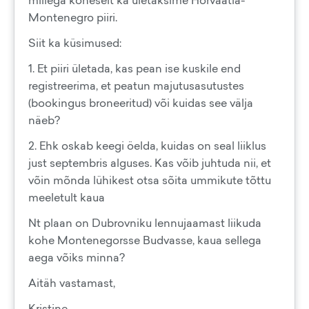
millega koheselt ka ületaksime Horvaatia-
Montenegro piiri.
Siit ka küsimused:
1. Et piiri ületada, kas pean ise kuskile end
registreerima, et peatun majutusasutustes
(bookingus broneeritud) või kuidas see välja
näeb?
2. Ehk oskab keegi öelda, kuidas on seal liiklus
just septembris alguses. Kas võib juhtuda nii, et
võin mõnda lühikest otsa sõita ummikute tõttu
meeletult kaua
Nt plaan on Dubrovniku lennujaamast liikuda
kohe Montenegorsse Budvasse, kaua sellega
aega võiks minna?
Aitäh vastamast,
Kristine