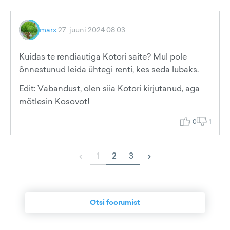
marx.
27. juuni 2024 08:03
Kuidas te rendiautiga Kotori saite? Mul pole
õnnestunud leida ühtegi renti, kes seda lubaks.
Edit: Vabandust, olen siia Kotori kirjutanud, aga
mõtlesin Kosovot!
0
1
‹
›
1
2
3
Otsi foorumist