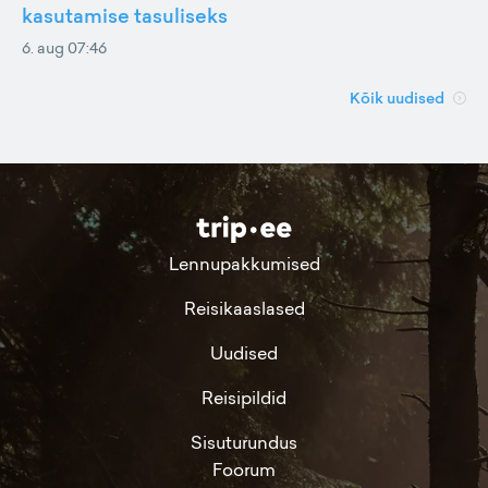
kasutamise tasuliseks
6. aug 07:46
Kõik uudised
Lennupakkumised
Reisikaaslased
Uudised
Reisipildid
Sisuturundus
Foorum