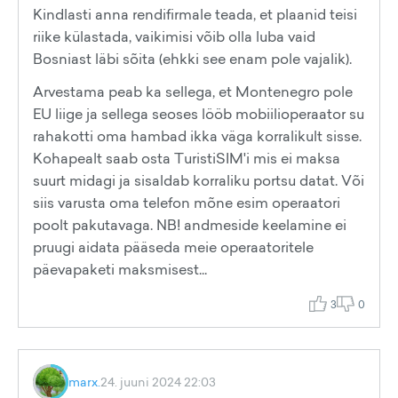
Kindlasti anna rendifirmale teada, et plaanid teisi
riike külastada, vaikimisi võib olla luba vaid
Bosniast läbi sõita (ehkki see enam pole vajalik).
Arvestama peab ka sellega, et Montenegro pole
EU liige ja sellega seoses lööb mobiilioperaator su
rahakotti oma hambad ikka väga korralikult sisse.
Kohapealt saab osta TuristiSIM'i mis ei maksa
suurt midagi ja sisaldab korraliku portsu datat. Või
siis varusta oma telefon mõne esim operaatori
poolt pakutavaga. NB! andmeside keelamine ei
pruugi aidata pääseda meie operaatoritele
päevapaketi maksmisest...
3
0
marx.
24. juuni 2024 22:03