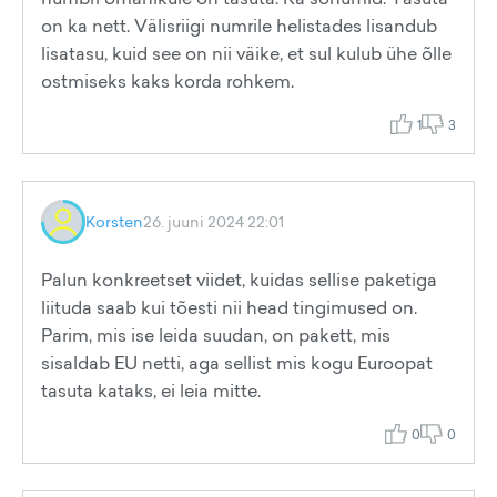
on ka nett. Välisriigi numrile helistades lisandub
lisatasu, kuid see on nii väike, et sul kulub ühe õlle
ostmiseks kaks korda rohkem.
1
3
Korsten
26. juuni 2024 22:01
Palun konkreetset viidet, kuidas sellise paketiga
liituda saab kui tõesti nii head tingimused on.
Parim, mis ise leida suudan, on pakett, mis
sisaldab EU netti, aga sellist mis kogu Euroopat
tasuta kataks, ei leia mitte.
0
0