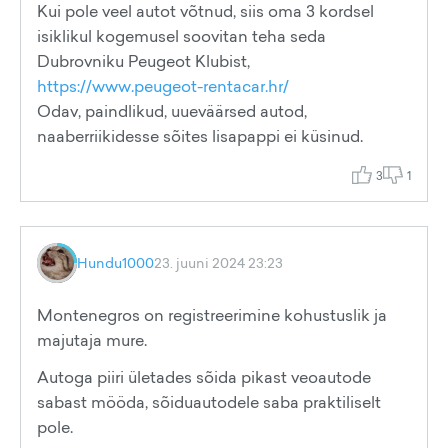
Kui pole veel autot võtnud, siis oma 3 kordsel
isiklikul kogemusel soovitan teha seda
Dubrovniku Peugeot Klubist,
https://www.peugeot-rentacar.hr/
Odav, paindlikud, uueväärsed autod,
naaberriikidesse sõites lisapappi ei küsinud.
3
1
Hundu1000
23. juuni 2024 23:23
Montenegros on registreerimine kohustuslik ja
majutaja mure.
Autoga piiri ületades sõida pikast veoautode
sabast mööda, sõiduautodele saba praktiliselt
pole.