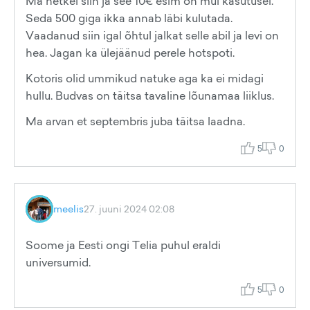
Ma hetkel siin ja see 10€ esim on mul kasutusel.
Seda 500 giga ikka annab läbi kulutada.
Vaadanud siin igal õhtul jalkat selle abil ja levi on
hea. Jagan ka ülejäänud perele hotspoti.
Kotoris olid ummikud natuke aga ka ei midagi
hullu. Budvas on täitsa tavaline lõunamaa liiklus.
Ma arvan et septembris juba täitsa laadna.
5
0
meelis
27. juuni 2024 02:08
Soome ja Eesti ongi Telia puhul eraldi
universumid.
5
0