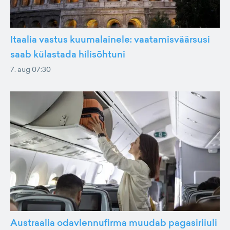
Itaalia vastus kuumalainele: vaatamisväärsusi
saab külastada hilisõhtuni
7. aug 07:30
Austraalia odavlennufirma muudab pagasiriiuli