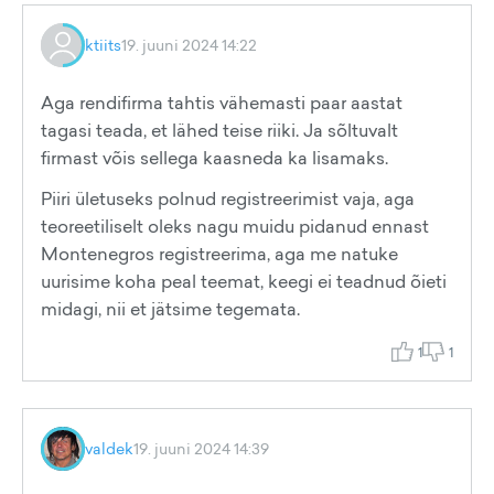
ktiits
19. juuni 2024 14:22
Aga rendifirma tahtis vähemasti paar aastat
tagasi teada, et lähed teise riiki. Ja sõltuvalt
firmast võis sellega kaasneda ka lisamaks.
Piiri ületuseks polnud registreerimist vaja, aga
teoreetiliselt oleks nagu muidu pidanud ennast
Montenegros registreerima, aga me natuke
uurisime koha peal teemat, keegi ei teadnud õieti
midagi, nii et jätsime tegemata.
1
1
valdek
19. juuni 2024 14:39