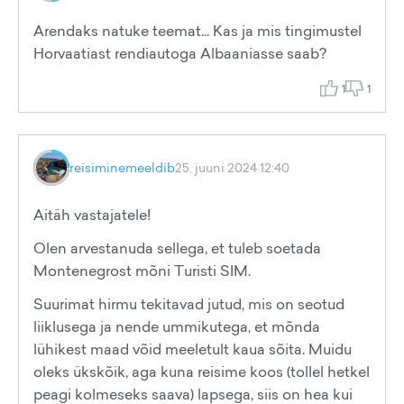
Arendaks natuke teemat... Kas ja mis tingimustel
Horvaatiast rendiautoga Albaaniasse saab?
1
1
reisiminemeeldib
25. juuni 2024 12:40
Aitäh vastajatele!
Olen arvestanuda sellega, et tuleb soetada
Montenegrost mõni Turisti SIM.
Suurimat hirmu tekitavad jutud, mis on seotud
liiklusega ja nende ummikutega, et mõnda
lühikest maad võid meeletult kaua sõita. Muidu
oleks ükskõik, aga kuna reisime koos (tollel hetkel
peagi kolmeseks saava) lapsega, siis on hea kui