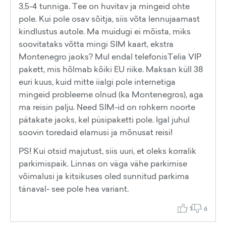
3,5-4 tunniga. Tee on huvitav ja mingeid ohte
pole. Kui pole osav sõitja, siis võta lennujaamast
kindlustus autole. Ma muidugi ei mõista, miks
soovitataks võtta mingi SIM kaart, ekstra
Montenegro jaoks? Mul endal telefonisTelia VIP
pakett, mis hõlmab kõiki EU riike. Maksan küll 38
euri kuus, kuid mitte iialgi pole internetiga
mingeid probleeme olnud (ka Montenegros), aga
ma reisin palju. Need SIM-id on rohkem noorte
pätakate jaoks, kel püsipaketti pole. Igal juhul
soovin toredaid elamusi ja mõnusat reisi!
PS! Kui otsid majutust, siis uuri, et oleks korralik
parkimispaik. Linnas on väga vähe parkimise
võimalusi ja kitsikuses oled sunnitud parkima
tänaval- see pole hea variant.
1
6