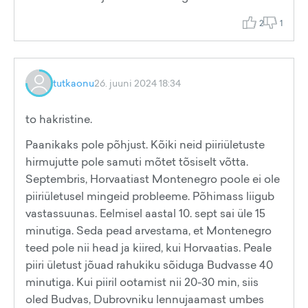
2
1
tutkaonu
26. juuni 2024 18:34
to hakristine.
Paanikaks pole põhjust. Kõiki neid piiriületuste
hirmujutte pole samuti mõtet tõsiselt võtta.
Septembris, Horvaatiast Montenegro poole ei ole
piiriületusel mingeid probleeme. Põhimass liigub
vastassuunas. Eelmisel aastal 10. sept sai üle 15
minutiga. Seda pead arvestama, et Montenegro
teed pole nii head ja kiired, kui Horvaatias. Peale
piiri ületust jõuad rahukiku sõiduga Budvasse 40
minutiga. Kui piiril ootamist nii 20-30 min, siis
oled Budvas, Dubrovniku lennujaamast umbes