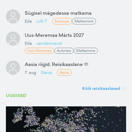
Sügisel mägedesse matkama
Eile
Lilli T
Euroopa
Matkamine
Uus-Meremaa Märts 2027
Eile
vandermand
Uus-Meremaa
Autoreis
Matkamine
Aasia riigid. Reisikaaslane 🫶
7. aug
Daiva
Aasia
Kõik reisikaaslased
UUDISED