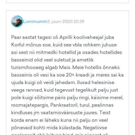
Lumimumm
3. juuni 2020 20:39
Paar aastat tagasi oli Aprilli koolivaheajal juba
Korful mõnus soe, kuid see vbla rohkem juhuse
asi sest nii mitmedki hotellid ja osades hotellides
basseinid olid veel suletud ja ametlik
turismihooaeg algab Mais. Meie hotellis õnneks
basseinis oli vesi ka soe 20+ kraadi ja meres sai ka
ujuda kuigi oli veidi jahedam. Ilusad helesinise
veega rannad, kuid tegevust tegelikult palju just
pole kuigi sõitsime päris palju ringi, käisime merel,
roomajatepargis, Pankraatoril, turul, pealinnas
kindluses jm vaatamisväärsuste juures. Teist
korda enam ei läheks kuna nii palju on veel
põnevaid kohti mida külastada. Negatiivse