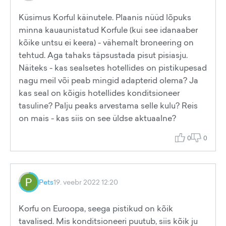
Küsimus Korful käinutele. Plaanis nüüd lõpuks
minna kauaunistatud Korfule (kui see idanaaber
kõike untsu ei keera) - vähemalt broneering on
tehtud. Aga tahaks täpsustada pisut pisiasju.
Näiteks - kas sealsetes hotellides on pistikupesad
nagu meil või peab mingid adapterid olema? Ja
kas seal on kõigis hotellides konditsioneer
tasuline? Palju peaks arvestama selle kulu? Reis
on mais - kas siis on see üldse aktuaalne?
0
0
Pets
19. veebr 2022 12:20
Korfu on Euroopa, seega pistikud on kõik
tavalised. Mis konditsioneeri puutub, siis kõik ju