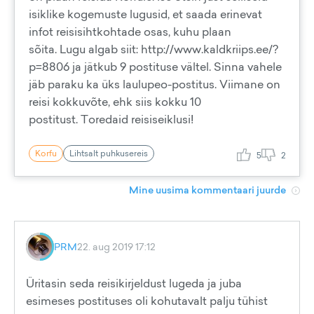
isiklike kogemuste lugusid, et saada erinevat
infot reisisihtkohtade osas, kuhu plaan
sõita. Lugu algab siit: http://www.kaldkriips.ee/?
p=8806 ja jätkub 9 postituse vältel. Sinna vahele
jäb paraku ka üks laulupeo-postitus. Viimane on
reisi kokkuvõte, ehk siis kokku 10
postitust. Toredaid reisiseiklusi!
Korfu
Lihtsalt puhkusereis
5
2
Mine uusima kommentaari juurde
PRM
22. aug 2019 17:12
Üritasin seda reisikirjeldust lugeda ja juba
esimeses postituses oli kohutavalt palju tühist