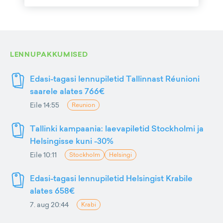
LENNUPAKKUMISED
Edasi-tagasi lennupiletid Tallinnast Réunioni
saarele alates 766€
Eile 14:55
Reunion
Tallinki kampaania: laevapiletid Stockholmi ja
Helsingisse kuni -30%
Eile 10:11
Stockholm
Helsingi
Edasi-tagasi lennupiletid Helsingist Krabile
alates 658€
7. aug 20:44
Krabi