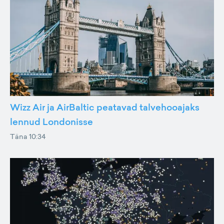
Wizz Air ja AirBaltic peatavad talvehooajaks
lennud Londonisse
Täna 10:34