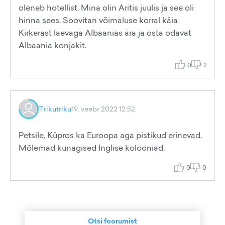
oleneb hotellist. Mina olin Aritis juulis ja see oli
hinna sees. Soovitan võimaluse korral käia
Kirkerast laevaga Albaanias ära ja osta odavat
Albaania konjakit.
0
2
Trikutriku
19. veebr 2022 12:52
Petsile, Küpros ka Euroopa aga pistikud erinevad.
Mõlemad kunagised Inglise kolooniad.
0
0
Otsi foorumist