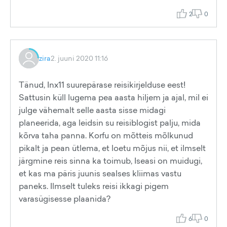
2
0
zira
2. juuni 2020 11:16
Tänud, Inx11 suurepärase reisikirjelduse eest!
Sattusin küll lugema pea aasta hiljem ja ajal, mil ei
julge vähemalt selle aasta sisse midagi
planeerida, aga leidsin su reisiblogist palju, mida
kõrva taha panna. Korfu on mõtteis mõlkunud
pikalt ja pean ütlema, et loetu mõjus nii, et ilmselt
järgmine reis sinna ka toimub, Iseasi on muidugi,
et kas ma päris juunis sealses kliimas vastu
paneks. Ilmselt tuleks reisi ikkagi pigem
varasügisesse plaanida?
6
0