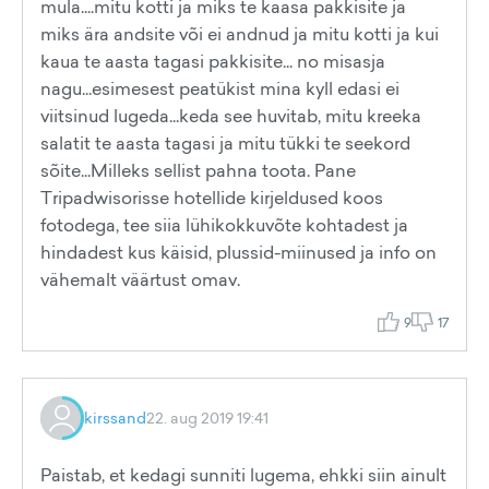
mula....mitu kotti ja miks te kaasa pakkisite ja
miks ära andsite või ei andnud ja mitu kotti ja kui
kaua te aasta tagasi pakkisite... no misasja
nagu...esimesest peatükist mina kyll edasi ei
viitsinud lugeda...keda see huvitab, mitu kreeka
salatit te aasta tagasi ja mitu tükki te seekord
sõite...Milleks sellist pahna toota. Pane
Tripadwisorisse hotellide kirjeldused koos
fotodega, tee siia lühikokkuvõte kohtadest ja
hindadest kus käisid, plussid-miinused ja info on
vähemalt väärtust omav.
9
17
kirssand
22. aug 2019 19:41
Paistab, et kedagi sunniti lugema, ehkki siin ainult