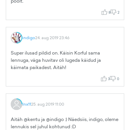
poolt.
8
2
indigo
24. aug 2019 23:46
Super ilusad pildid on. Käisin Korful sama
lennuga, väga huvitav oli lugeda käidud ja
käimata paikadest. Aitäh!
3
0
Inx11
25. aug 2019 11:00
Aitäh @kerrtu ja @indigo :) Näedsiis, indigo, oleme
lennukis sel juhul kohtunud :D