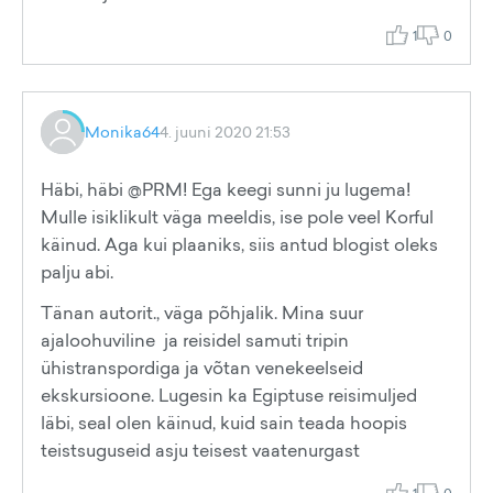
1
0
Monika64
4. juuni 2020 21:53
Häbi, häbi @PRM! Ega keegi sunni ju lugema!
Mulle isiklikult väga meeldis, ise pole veel Korful
käinud. Aga kui plaaniks, siis antud blogist oleks
palju abi.
Tänan autorit., väga põhjalik. Mina suur
ajaloohuviline ja reisidel samuti tripin
ühistranspordiga ja võtan venekeelseid
ekskursioone. Lugesin ka Egiptuse reisimuljed
läbi, seal olen käinud, kuid sain teada hoopis
teistsuguseid asju teisest vaatenurgast