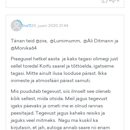
1
0
Inx11
20. juuni 2020 21:44
Tänan teid @zira, @Lumimumm, @Äli Ditmann ja
@Monika64
Praegusel hetkel aasta ja kaks tagasi olimegi just
sellel toredal Korfu saarel ja tõttöelda, igatseme
tagasi. Mitte ainult ilusa looduse pärast. Ikka
inimeste ja atmosfääri pärast samuti.
Mis puudutab tegevust, siis ilmselt see oleneb
kõik sellest, mida otsida. Meil jagus tegevust
igaks päevaks ja ometi me ei olnud rannas
peesitajad. Tegevust jagus kaheks reisiks ja
jaguks veel mitmeks. Nagu ma kuskil ka
kirjutasin, et jah, autoga annab saare nii enam