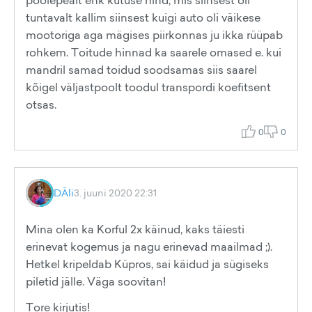
poolepealt ehk kütuse hind, mis siinsest oli
tuntavalt kallim siinsest kuigi auto oli väikese
mootoriga aga mägises piirkonnas ju ikka rüüpab
rohkem. Toitude hinnad ka saarele omased e. kui
mandril samad toidud soodsamas siis saarel
kõigel väljastpoolt toodul transpordi koefitsent
otsas.
0
0
DÄli
3. juuni 2020 22:31
Mina olen ka Korful 2x käinud, kaks täiesti
erinevat kogemus ja nagu erinevad maailmad ;).
Hetkel kripeldab Küpros, sai käidud ja sügiseks
piletid jälle. Väga soovitan!
Tore kirjutis!