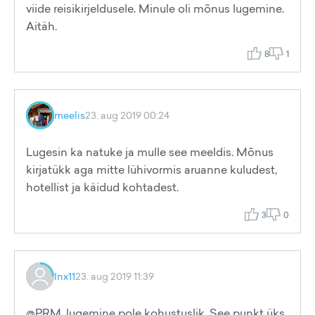
viide reisikirjeldusele. Minule oli mõnus lugemine.
Aitäh.
8
1
meelis
23. aug 2019 00:24
Lugesin ka natuke ja mulle see meeldis. Mõnus
kirjatükk aga mitte lühivormis aruanne kuludest,
hotellist ja käidud kohtadest.
3
0
Inx11
23. aug 2019 11:39
@PRM, lugemine pole kohustuslik. See punkt üks.