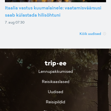
Itaalia vastus kuumalainele: vaatamisväärsusi
saab külastada hilisõhtuni
7. aug 07:30
Kõik uudised
Lennupakkumised
Reisikaaslased
Uudised
Reisipildid