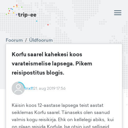
Foorum
/
Üldfoorum
Korfu saarel kahekesi koos
varateismelise lapsega. Pikem
reisipostitus blogis.
Inx11
21. aug 2019 17:56
Käisin koos 12-aastase lapsega teist aastat
seiklemas Korfu saarel. Tänaseks olen saanud
valmis kogu reisikirja. Ehk on kellelegi abiks, kui
on plaan reisida Korfule. Ise otsin just selliseid