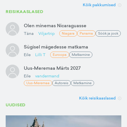
Kõik pakkumised
REISIKAASLASED
Olen minemas Nicaraguasse
Täna
Viljartrip
Niagara
Panama
Söök ja jook
Sügisel mägedesse matkama
Eile
Lilli T
Euroopa
Matkamine
Uus-Meremaa Märts 2027
Eile
vandermand
Uus-Meremaa
Autoreis
Matkamine
Kõik reisikaaslased
UUDISED