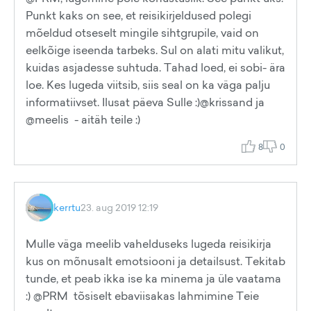
Punkt kaks on see, et reisikirjeldused polegi
mõeldud otseselt mingile sihtgrupile, vaid on
eelkõige iseenda tarbeks. Sul on alati mitu valikut,
kuidas asjadesse suhtuda. Tahad loed, ei sobi- ära
loe. Kes lugeda viitsib, siis seal on ka väga palju
informatiivset. Ilusat päeva Sulle :)@krissand ja
@meelis - aitäh teile :)
8
0
kerrtu
23. aug 2019 12:19
Mulle väga meelib vahelduseks lugeda reisikirja
kus on mõnusalt emotsiooni ja detailsust. Tekitab
tunde, et peab ikka ise ka minema ja üle vaatama
:) @PRM tõsiselt ebaviisakas lahmimine Teie