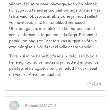
vähem läbi sõita paari päevaga, aga kõik oleneb,
kui sügavuti tahad antud piirkonnaga tutvuda. kas
tahta vaid lõbustusi, atraktsioone ja muud sellist
või huvitavad sind ka kohalikud inimesed.
Ühesõnaga jah, meil oleks ka kolmandal korral
seal vaatamist ja tegutsemist küllaga. Sel aastal
paraku on nagu on. Vaatab, kas augustis võtaks
ette mingi reisi või jätakski selle aasta vahele.
Tore, kui minu kahe Korfu reisi kirjeldused blogis
kellelegi rõõmu valmistasid ja mõtteid andsid. Ja
paistab, et ka Egiptus on üles leitud :) Kuskil seal
on veel ka Ahvenamaast jutt.
2
0
zira
19. veebr 2022 07:43