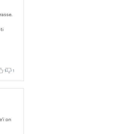
rasse.
ti
1
1
e'i on