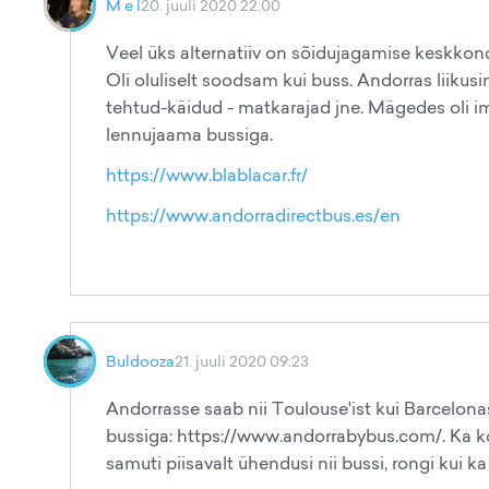
M e l
20. juuli 2020 22:00
Veel üks alternatiiv on sõidujagamise keskkond 
Oli oluliselt soodsam kui buss. Andorras liiku
tehtud-käidud - matkarajad jne. Mägedes oli ime
lennujaama bussiga.
https://www.blablacar.fr/
https://www.andorradirectbus.es/en
Buldooza
21. juuli 2020 09:23
Andorrasse saab nii Toulouse'ist kui Barcelon
bussiga: https://www.andorrabybus.com/. Ka koh
samuti piisavalt ühendusi nii bussi, rongi kui 