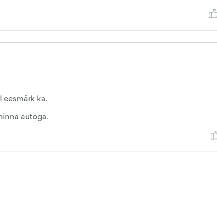
l eesmärk ka.
minna autoga.