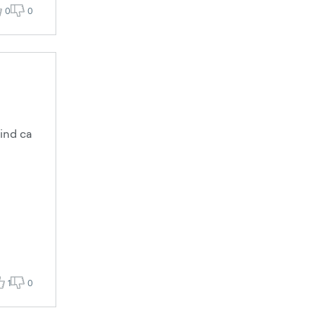
0
0
hind ca
1
0