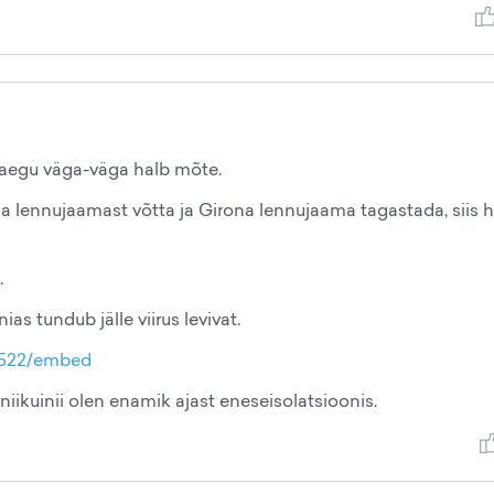
raegu väga-väga halb mõte.
na lennujaamast võtta ja Girona lennujaama tagastada, siis 
.
as tundub jälle viirus levivat.
538522/embed
 niikuinii olen enamik ajast eneseisolatsioonis.