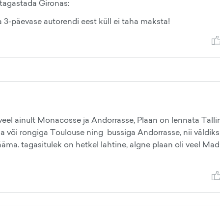
 tagastada Gironas:
a 3-päevase autorendi eest küll ei taha maksta!
eel ainult Monacosse ja Andorrasse, Plaan on lennata Talli
ga või rongiga Toulouse ning bussiga Andorrasse, nii väldiks
jääma. tagasitulek on hetkel lahtine, algne plaan oli veel Madr