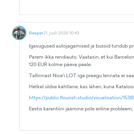
Reaper
21. juuli 2020 10:43
Igasugused autojagamised ja bussid tundub p
Parem ikka rendiauto. Vaatasin, et kui Barcelo
120 EUR kolme päeva peale.
Tallinnast Nice'i LOT-iga praegu lennata ei saa
Hetkel üldse kahtlane, kas lähen, kuna Katalooni
https://public.flourish.studio/visualisation/1
Eestis karantiini jäämine pole eriline probleem,