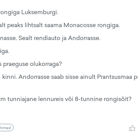
i rongiga Luksemburgi.
alt peaks lihtsalt saama Monacosse rongiga.
onasse. Sealt rendiauto ja Andorrasse.
iga.
s praeguse olukorraga?
n kinni. Andorrasse saab sisse ainult Prantsusmaa p
m tunniajane lennureis või 8-tunnine rongisõit?
firmad