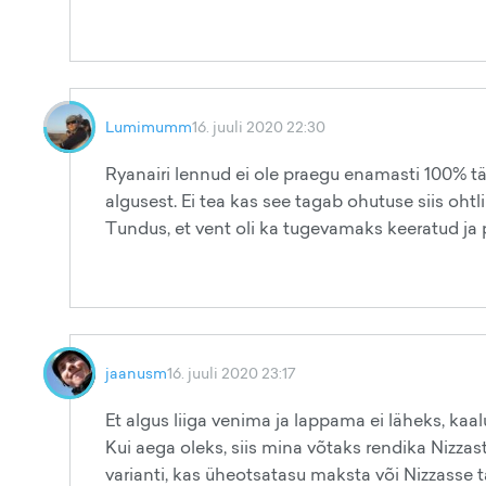
Lumimumm
16. juuli 2020 22:30
Ryanairi lennud ei ole praegu enamasti 100% t
algusest. Ei tea kas see tagab ohutuse siis oht
Tundus, et vent oli ka tugevamaks keeratud ja pi
jaanusm
16. juuli 2020 23:17
Et algus liiga venima ja lappama ei läheks, kaa
Kui aega oleks, siis mina võtaks rendika Nizzas
varianti, kas üheotsatasu maksta või Nizzasse t