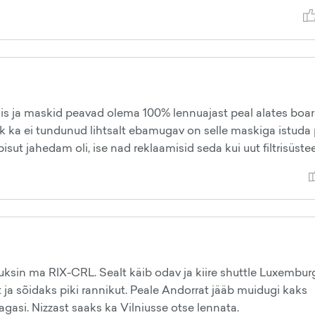
äis ja maskid peavad olema 100% lennuajast peal alates boa
lik ka ei tundunud lihtsalt ebamugav on selle maskiga istuda p
sut jahedam oli, ise nad reklaamisid seda kui uut filtrisüste
luksin ma RIX-CRL. Sealt käib odav ja kiire shuttle Luxemburg
t ja sõidaks piki rannikut. Peale Andorrat jääb muidugi kaks
agasi. Nizzast saaks ka Vilniusse otse lennata.