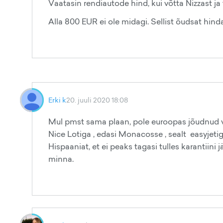
Vaatasin rendiautode hind, kui võtta Nizzast ja
Alla 800 EUR ei ole midagi. Sellist õudsat hind
Erki k
20. juuli 2020 18:08
Mul pmst sama plaan, pole euroopas jõudnud v
Nice Lotiga , edasi Monacosse , sealt easyjeti
Hispaaniat, et ei peaks tagasi tulles karantiini 
minna.