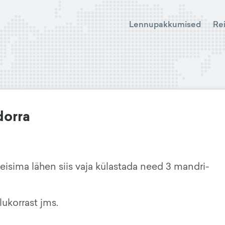
Lennupakkumised
Re
orra
reisima lähen siis vaja külastada need 3 mandri-
lukorrast jms.