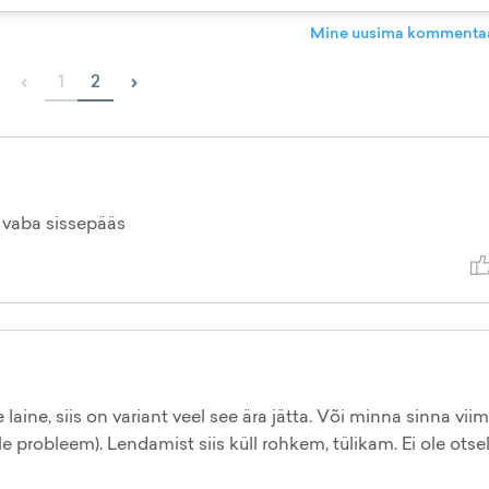
Mine uusima kommentaa
‹
›
1
2
 vaba sissepääs
ine, siis on variant veel see ära jätta. Või minna sinna vii
 ole probleem). Lendamist siis küll rohkem, tülikam. Ei ole ots