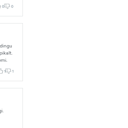
0
0
rdingu
ikalt.
emi.
1
1
i.