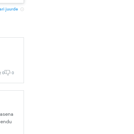
ri juurde
0
0
masena
elendu