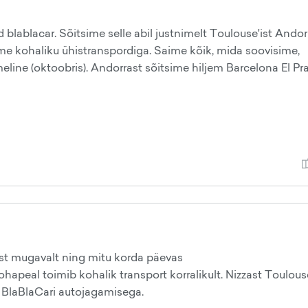
blablacar. Sõitsime selle abil justnimelt Toulouse'ist Andor
sime kohaliku ühistranspordiga. Saime kõik, mida soovisime,
line (oktoobris). Andorrast sõitsime hiljem Barcelona El Pra
ast mugavalt ning mitu korda päevas
apeal toimib kohalik transport korralikult. Nizzast Toulous
ka BlaBlaCari autojagamisega.