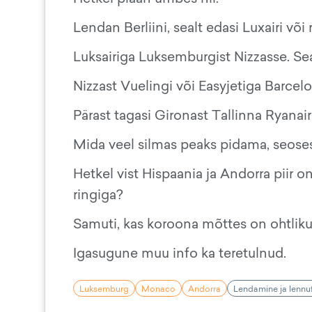
Lendan Berliini, sealt edasi Luxairi võ
Luksairiga Luksemburgist Nizzasse. Se
Nizzast Vuelingi või Easyjetiga Barcel
Pärast tagasi Gironast Tallinna Ryanair
Mida veel silmas peaks pidama, seose
Hetkel vist Hispaania ja Andorra piir o
ringiga?
Samuti, kas koroona mõttes on ohtliku
Igasugune muu info ka teretulnud.
Luksemburg
Monaco
Andorra
Lendamine ja lennu