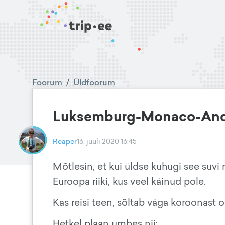
Foorum
/
Üldfoorum
Luksemburg-Monaco-And
Reaper
16. juuli 2020 16:45
Mõtlesin, et kui üldse kuhugi see suvi 
Euroopa riiki, kus veel käinud pole.
Kas reisi teen, sõltab väga koroonast o
Hetkel plaan umbes nii: