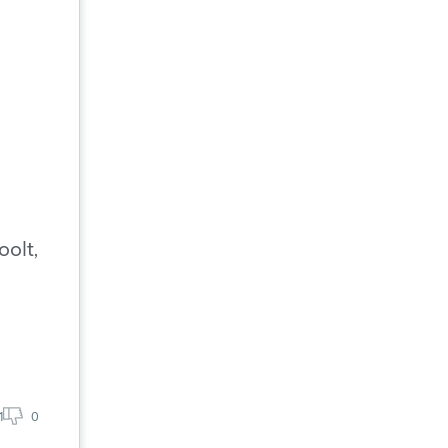
oolt,
1
0