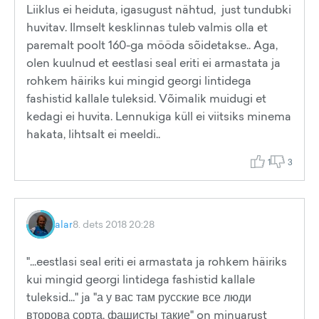
Liiklus ei heiduta, igasugust nähtud, just tundubki
huvitav. Ilmselt kesklinnas tuleb valmis olla et
paremalt poolt 160-ga mööda sõidetakse.. Aga,
olen kuulnud et eestlasi seal eriti ei armastata ja
rohkem häiriks kui mingid georgi lintidega
fashistid kallale tuleksid. Võimalik muidugi et
kedagi ei huvita. Lennukiga küll ei viitsiks minema
hakata, lihtsalt ei meeldi..
1
3
alar
8. dets 2018 20:28
"...eestlasi seal eriti ei armastata ja rohkem häiriks
kui mingid georgi lintidega fashistid kallale
tuleksid..." ja "а у вас там русские все люди
второва сорта, фашисты такие" on minuarust