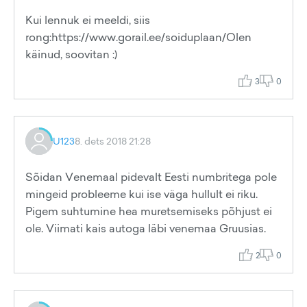
Kui lennuk ei meeldi, siis
rong:https://www.gorail.ee/soiduplaan/Olen
käinud, soovitan :)
3
0
U123
8. dets 2018 21:28
Sõidan Venemaal pidevalt Eesti numbritega pole
mingeid probleeme kui ise väga hullult ei riku.
Pigem suhtumine hea muretsemiseks põhjust ei
ole. Viimati kais autoga läbi venemaa Gruusias.
2
0