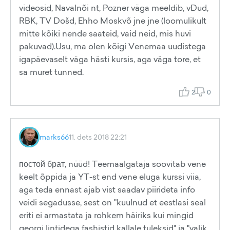
videosid, Navalnõi nt, Pozner väga meeldib, vDud,
RBK, TV Došd, Ehho Moskvõ jne jne (loomulikult
mitte kõiki nende saateid, vaid neid, mis huvi
pakuvad).Usu, ma olen kõigi Venemaa uudistega
igapäevaselt väga hästi kursis, aga väga tore, et
sa muret tunned.
2
0
marks66
11. dets 2018 22:21
постой брат, nüüd! Teemaalgataja soovitab vene
keelt õppida ja YT-st end vene eluga kurssi viia,
aga teda ennast ajab vist saadav piirideta info
veidi segadusse, sest on "kuulnud et eestlasi seal
eriti ei armastata ja rohkem häiriks kui mingid
georgi lintidega fashistid kallale tuleksid" ja "valik