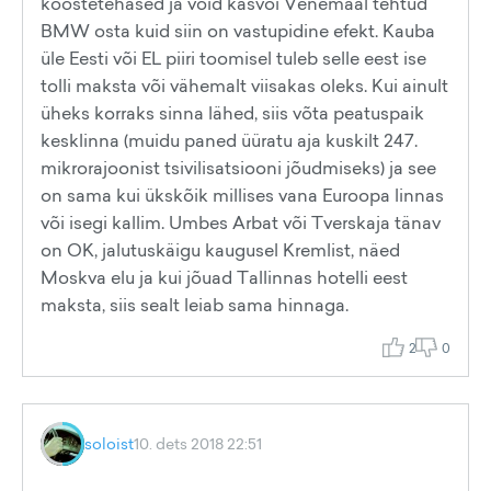
koostetehased ja võid kasvõi Venemaal tehtud
BMW osta kuid siin on vastupidine efekt. Kauba
üle Eesti või EL piiri toomisel tuleb selle eest ise
tolli maksta või vähemalt viisakas oleks. Kui ainult
üheks korraks sinna lähed, siis võta peatuspaik
kesklinna (muidu paned üüratu aja kuskilt 247.
mikrorajoonist tsivilisatsiooni jõudmiseks) ja see
on sama kui ükskõik millises vana Euroopa linnas
või isegi kallim. Umbes Arbat või Tverskaja tänav
on OK, jalutuskäigu kaugusel Kremlist, näed
Moskva elu ja kui jõuad Tallinnas hotelli eest
maksta, siis sealt leiab sama hinnaga.
2
0
soloist
10. dets 2018 22:51