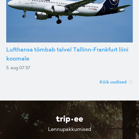
Lufthansa tõmbab talvel Tallinn-Frankfurt liini
koomale
5. aug 07:37
Kõik uudised
Lennupakkumised