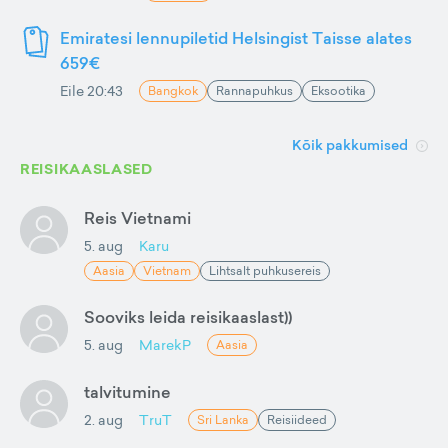
Emiratesi lennupiletid Helsingist Taisse alates
659€
Eile 20:43
Bangkok
Rannapuhkus
Eksootika
Kõik pakkumised
REISIKAASLASED
Reis Vietnami
5. aug
Karu
Aasia
Vietnam
Lihtsalt puhkusereis
Sooviks leida reisikaaslast))
5. aug
MarekP
Aasia
talvitumine
2. aug
TruT
Sri Lanka
Reisiideed