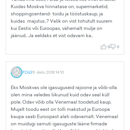
Kuidas Moskva hinnatase on, supermarketid,
shoppingcenterid- toidu ja tööstuskaup, ja
kuidas majutus..? Valik on vist tohutult suurem
kui Eestis või Euroopas, vähemalt mulje on
jäänud.. Ja eeldaks et vist odavam ka..
0
0
FD62
9. dets 2018 14:10
Eks Moskvas ole igasuguseid rajoone ja võib-olla
olen mina valedes liikunud kuid odav seal küll
pole. Odav võib olla Venemaal toodetud kaup.
Mujalt toodu eest on tolli makstud ja Euroopa
kaupa saab Euroopast alati odavamalt. Venemaal
on muidugi samuti igasuguste lääne firmade