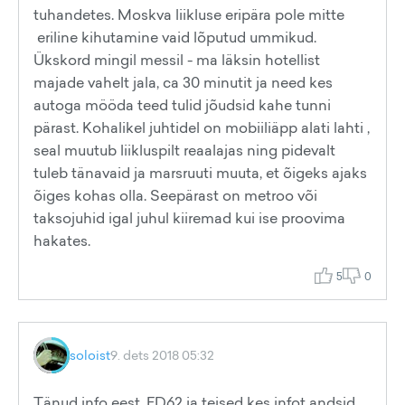
tuhandetes. Moskva liikluse eripära pole mitte
eriline kihutamine vaid lõputud ummikud.
Ükskord mingil messil - ma läksin hotellist
majade vahelt jala, ca 30 minutit ja need kes
autoga mööda teed tulid jõudsid kahe tunni
pärast. Kohalikel juhtidel on mobiiliäpp alati lahti ,
seal muutub liikluspilt reaalajas ning pidevalt
tuleb tänavaid ja marsruuti muuta, et õigeks ajaks
õiges kohas olla. Seepärast on metroo või
taksojuhid igal juhul kiiremad kui ise proovima
hakates.
5
0
soloist
9. dets 2018 05:32
Tänud info eest, FD62 ja teised kes infot andsid..