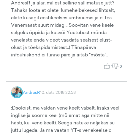
AndresR ja alar, millest selline sallimatuse jutt?
Tahaks loota et olete lumehelbekesed lihtsalt,
elate kusagil eestikeelses umbruumis ja ei tea
Venemaast suurt midagi.. Soovitan vene keele
selgeks õppida ja kasvõi Youtubest mõnda
venelaste enda videot vaadata sealsest elust-
olust ja tõekspidamistest..) Tänapäeva
infoühiskond ei tunne piire ja aitab "mõsta"..
1
0
AndresR
10. dets 2018 22:58
:Dsoloist, ma valdan vene keelt vabalt, lisaks veel
inglise ja soome keel (mõlemat aga mitte nii
hästi, kui vene keelt). Seega natuke naljakas su
juttu lugeda. Ja ma vaatan YT-s venekeelseid