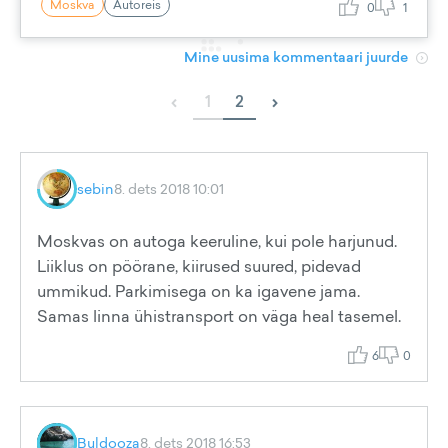
Moskva
Autoreis
0
1
Mine uusima kommentaari juurde
‹
›
1
2
sebin
8. dets 2018 10:01
Moskvas on autoga keeruline, kui pole harjunud.
Liiklus on pöörane, kiirused suured, pidevad
ummikud. Parkimisega on ka igavene jama.
Samas linna ühistransport on väga heal tasemel.
6
0
Buldooza
8. dets 2018 16:53