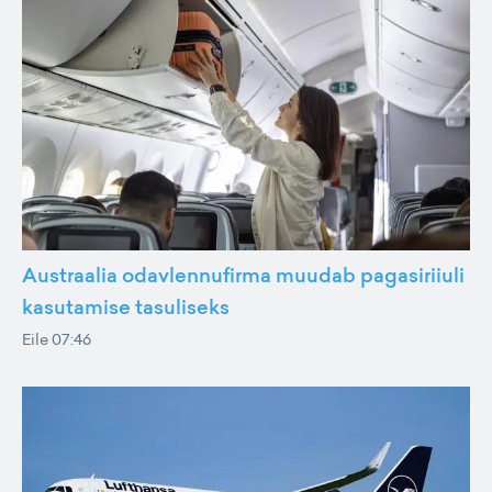
Austraalia odavlennufirma muudab pagasiriiuli
kasutamise tasuliseks
Eile 07:46