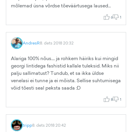
mõlemad üsna võrdse tõeväärtusega laused...
6
1
AndresR
8. dets 2018 20:32
Alariga 100% nõus.... ja rohkem häiriks kui mingid
georgi lintidega fashistid kallale tuleksid. Miks nii
palju sallimatust? Tundub, et sa ikka üldse
venelasi ei tunne ja ei mõista. Sellise suhtumisega
võid tõesti seal peksta saada :D
8
1
tripp
8. dets 2018 20:42