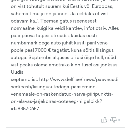
on vist tohutult suurem kui Eestis või Euroopas,
vähemalt mulje on jäänud.. Ja eeldaks et vist
odavam ka..". Teemaalgatus iseenesest
normaalne, kuigi ka veidi kahtlev, infot otsiv. Alles
paar päeva tagasi oli uudis, kuidas eesti
numbrimärkidega auto juhilt küsiti piiril vene
poole peal 7000 € tagatist, kuna sõitis liisingus
autoga. Septembri alguses oli asi õige hull, nüüd
vist peaks olema ametnike kinnitusel asi jonksus.
Uudis
septembrist: http://www.delfi.ee/news/paevauudi
sed/eesti/liisinguautodega-paasemine-
venemaale-on-raskendatud-narva-piiripunktis-
on-elavas-jarjekorras-ooteaeg-hiigelpikk?
id=83570657
0
0