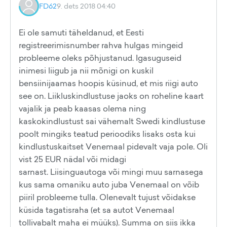
FD62
9. dets 2018 04:40
Ei ole samuti täheldanud, et Eesti
registreerimisnumber rahva hulgas mingeid
probleeme oleks põhjustanud. Igasuguseid
inimesi liigub ja nii mõnigi on kuskil
bensiinijaamas hoopis küsinud, et mis riigi auto
see on. Liikluskindlustuse jaoks on roheline kaart
vajalik ja peab kaasas olema ning
kaskokindlustust sai vähemalt Swedi kindlustuse
poolt mingiks teatud perioodiks lisaks osta kui
kindlustuskaitset Venemaal pidevalt vaja pole. Oli
vist 25 EUR nädal või midagi
sarnast. Liisinguautoga või mingi muu sarnasega
kus sama omaniku auto juba Venemaal on võib
piiril probleeme tulla. Olenevalt tujust võidakse
küsida tagatisraha (et sa autot Venemaal
tollivabalt maha ei müüks). Summa on siis ikka