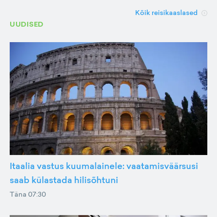
Kõik reisikaaslased
UUDISED
Itaalia vastus kuumalainele: vaatamisväärsusi
saab külastada hilisõhtuni
Täna 07:30