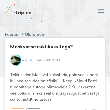
Foorum
/
Üldfoorum
Moskvasse isikliku autoga?
soloist
8. dets 2018 01:33
Tekkis idee Moskvat külastada, pole veel kindel
kui hea see idee on, tõsiküll.. Keegi käinud Eesti
numbritega autoga, viimaselajal? Kui riskantne
see võiks olla, eks seal ole ju igasugust rahvast ja
suhtumist..Kindlustus?