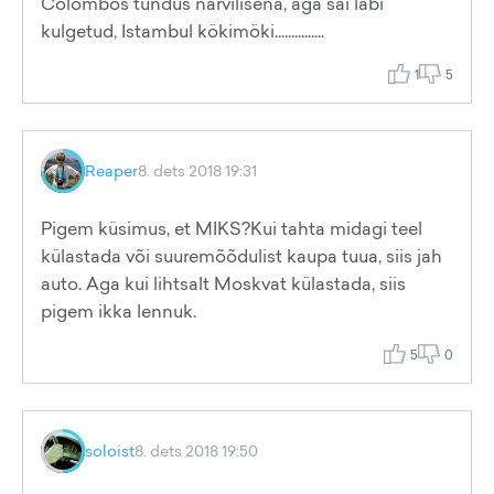
Colombos tundus närvilisena, aga sai läbi
kulgetud, Istambul kökimöki...............
1
5
Reaper
8. dets 2018 19:31
Pigem küsimus, et MIKS?Kui tahta midagi teel
külastada või suuremõõdulist kaupa tuua, siis jah
auto. Aga kui lihtsalt Moskvat külastada, siis
pigem ikka lennuk.
5
0
soloist
8. dets 2018 19:50