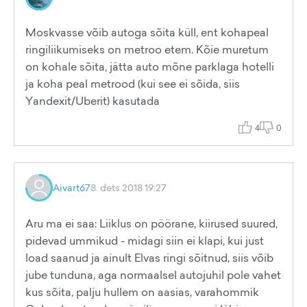
Moskvasse võib autoga sõita küll, ent kohapeal
ringiliikumiseks on metroo etem. Kõie muretum
on kohale sõita, jätta auto mõne parklaga hotelli
ja koha peal metrood (kui see ei sõida, siis
Yandexit/Uberit) kasutada
4
0
Aivart67
8. dets 2018 19:27
Aru ma ei saa: Liiklus on pöörane, kiirused suured,
pidevad ummikud - midagi siin ei klapi, kui just
load saanud ja ainult Elvas ringi sõitnud, siis võib
jube tunduna, aga normaalsel autojuhil pole vahet
kus sõita, palju hullem on aasias, varahommik