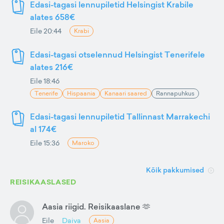
Edasi-tagasi lennupiletid Helsingist Krabile
alates 658€
Eile 20:44
Krabi
Edasi-tagasi otselennud Helsingist Tenerifele
alates 216€
Eile 18:46
Tenerife
Hispaania
Kanaari saared
Rannapuhkus
Edasi-tagasi lennupiletid Tallinnast Marrakechi
al 174€
Eile 15:36
Maroko
Kõik pakkumised
REISIKAASLASED
Aasia riigid. Reisikaaslane 🫶
Eile
Daiva
Aasia