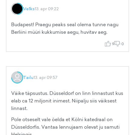
Ve1ks
13. apr 09:22
Budapest! Praegu peaks seal olema tunne nagu
Berliini müüri kukkumise aegu, huvitav aeg.
9
0
Tailu
13. apr 09:57
Väike täpsustus. Düsseldorf on linn linnastust kus
elab ca 12 miljonit inimest. Niipalju siis väiksest
linnast.
Pole otseselt vale öelda et Kölni katedraal on
Düsseldorfis. Vantaa lennujaam olevat ju samuti
Helsingis.