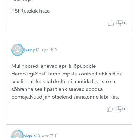
PS! Ruszkik haza
1
0
jaanp
13. apr 11:19
Mul noored lähevad aprilli lõpupoole
Hamburgi.Seal Tame Impala kontsert ehk selles
suurlinnas ka saab kultuuri nautida.Üks saksa
sõbranna sealt pärit ehk saavad soodsa
öömaja.Nüüd jah otselend sinna,enne läbi Riia.
0
0
sigala
13. apr 17:11