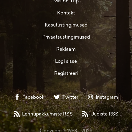
Mis on Trip
Kontakt
Kasutustingimused
Privaatsustingimused
Reklaam
Logi sisse
Registreeri
Facebook
Twitter
Instagram
Lennupakkumiste RSS
Uudiste RSS
Copyright © 1998 -
2026