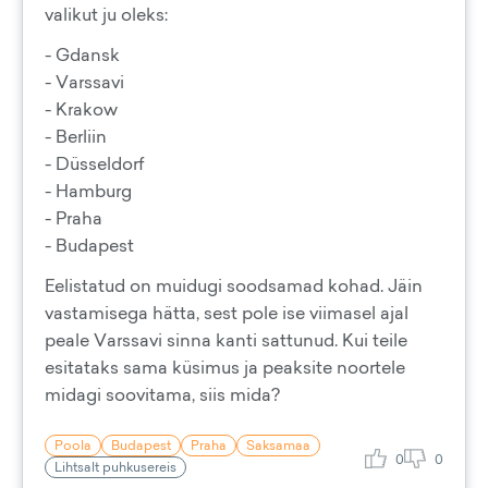
valikut ju oleks:
- Gdansk
- Varssavi
- Krakow
- Berliin
- Düsseldorf
- Hamburg
- Praha
- Budapest
Eelistatud on muidugi soodsamad kohad. Jäin
vastamisega hätta, sest pole ise viimasel ajal
peale Varssavi sinna kanti sattunud. Kui teile
esitataks sama küsimus ja peaksite noortele
midagi soovitama, siis mida?
Poola
Budapest
Praha
Saksamaa
0
0
Lihtsalt puhkusereis