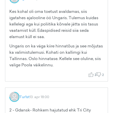
Kes kohal oli oma toetust avaldamas, siis
igatahes ajalooline öö Ungaris. Tulemus kuidas
kellelegi aga kui poliitika kõrvale jätta siis tasus
vaatamist küll. Edaspidised reisid siia seda
elamust küll ei saa.
Ungaris on ka väga kiire hinnatõus ja see mõjutas
ka valimistulemusi. Kohati on kallimgi kui
Tallinnas. Oslo hinnatase. Kellele see oluline, siis
valige Poola väikelinnu.
2
2
Tur1st
13. apr 18:00
2 - Gdansk- Rohkem hajutatud ehk Tri City