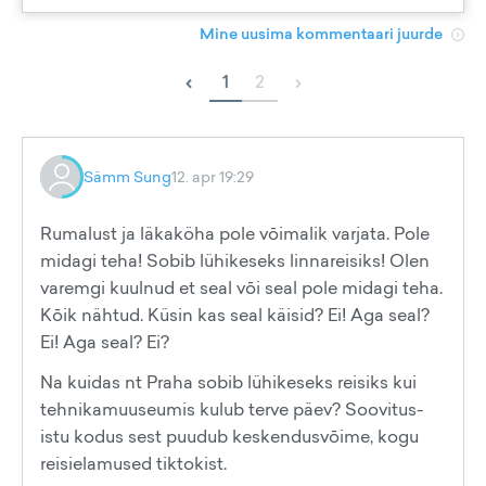
Mine uusima kommentaari juurde
‹
›
1
2
Sämm Sung
12. apr 19:29
Rumalust ja läkaköha pole vōimalik varjata. Pole
midagi teha! Sobib lühikeseks linnareisiks! Olen
varemgi kuulnud et seal vōi seal pole midagi teha.
Kōik nähtud. Küsin kas seal käisid? Ei! Aga seal?
Ei! Aga seal? Ei?
Na kuidas nt Praha sobib lühikeseks reisiks kui
tehnikamuuseumis kulub terve päev? Soovitus-
istu kodus sest puudub keskendusvōime, kogu
reisielamused tiktokist.