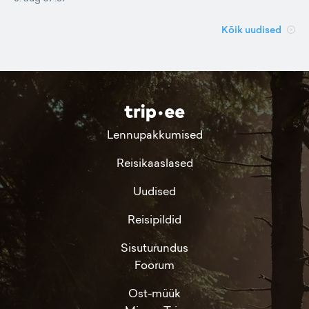
Kõik uudised
Lennupakkumised
Reisikaaslased
Uudised
Reisipildid
Sisuturundus
Foorum
Ost-müük