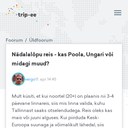
Foorum
/
Üldfoorum
Nädalalõpu reis - kas Poola, Ungari või
midagi muud?
veigo
11. apr 14:45
Mult küsiti, et kui noortel (20+) on plaanis nii 3-4
päevane linnareis, siis mis linna valida, kuhu
Tallinnast saaks otselendudega. Reis oleks kas
mais või juuni alguses. Kui piirduda Kesk-
Euroopa suunaga ja võimalikult lähedal, siis