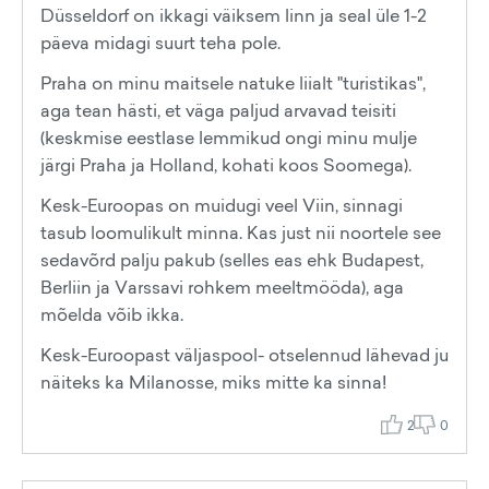
Düsseldorf on ikkagi väiksem linn ja seal üle 1-2
päeva midagi suurt teha pole.
Praha on minu maitsele natuke liialt "turistikas",
aga tean hästi, et väga paljud arvavad teisiti
(keskmise eestlase lemmikud ongi minu mulje
järgi Praha ja Holland, kohati koos Soomega).
Kesk-Euroopas on muidugi veel Viin, sinnagi
tasub loomulikult minna. Kas just nii noortele see
sedavõrd palju pakub (selles eas ehk Budapest,
Berliin ja Varssavi rohkem meeltmööda), aga
mõelda võib ikka.
Kesk-Euroopast väljaspool- otselennud lähevad ju
näiteks ka Milanosse, miks mitte ka sinna!
2
0