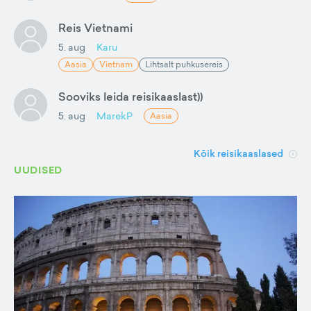
Reis Vietnami
5. aug
Karu
Aasia
Vietnam
Lihtsalt puhkusereis
Sooviks leida reisikaaslast))
5. aug
MarekP
Aasia
Kõik reisikaaslased
UUDISED