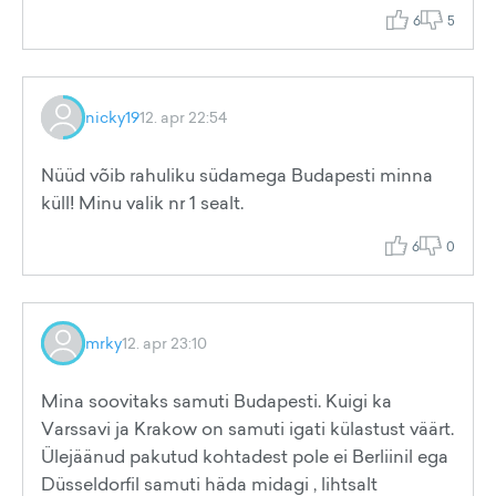
6
5
nicky19
12. apr 22:54
Nüüd võib rahuliku südamega Budapesti minna
küll! Minu valik nr 1 sealt.
6
0
mrky
12. apr 23:10
Mina soovitaks samuti Budapesti. Kuigi ka
Varssavi ja Krakow on samuti igati külastust väärt.
Ülejäänud pakutud kohtadest pole ei Berliinil ega
Düsseldorfil samuti häda midagi , lihtsalt