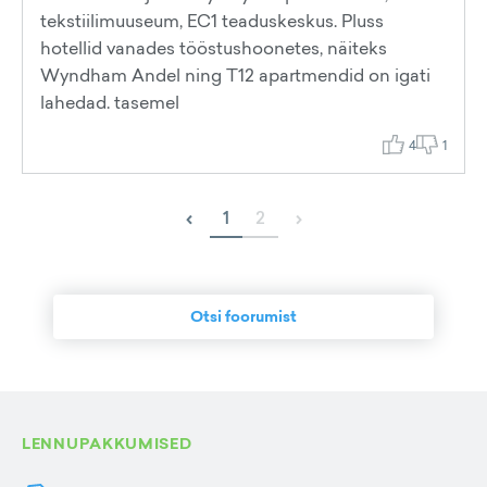
tekstiilimuuseum, EC1 teaduskeskus. Pluss
hotellid vanades tööstushoonetes, näiteks
Wyndham Andel ning T12 apartmendid on igati
lahedad. tasemel
4
1
‹
›
1
2
Otsi foorumist
LENNUPAKKUMISED