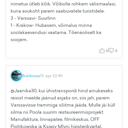
nimetus ütleb kõik. Võibolla rohkem välismaalasi,
kuna asukoht parem saabuvatele turistidele.
3 - Varssavi- Suurlinn
1 - Krakow- Hubasem, võimalus minna
soolakaevandusi vaatama. Tõenäoliselt ka
soojem.
0
0
Buldooza
13. apr 22:45
@Jaanika30, kui ühistranspordi hind ainukeseks
reisist meelde jäänud asjaks on, siis jah, parem
Varssavisse trammiga sõitma jääda. Mulle jäi küll
silma nii Poola suurim restaureerimisprojekt
Manufaktura, linnapalee, filmikeskus, OFF
Piotrkowska ja Ksiezy Mlyni hipsterikvartal,