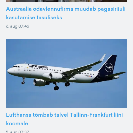
Austraalia odavlennufirma muudab pagasiriiuli
kasutamise tasuliseks
6. aug 07:46
Lufthansa tõmbab talvel Tallinn-Frankfurt liini
koomale
5. aug 07:37