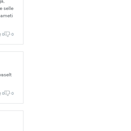
ga,
e selle
Sameti
0
0
vaselt
0
0