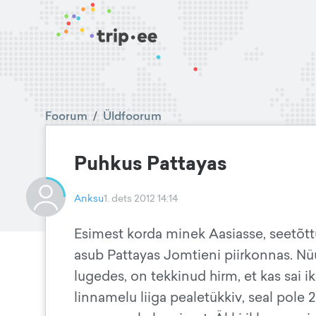
Foorum
/
Üldfoorum
Puhkus Pattayas
Anksu
1. dets 2012 14:14
Esimest korda minek Aasiasse, seetõttu
asub Pattayas Jomtieni piirkonnas. Nüüd
lugedes, on tekkinud hirm, et kas sai ik
linnamelu liiga pealetükkiv, seal pole 