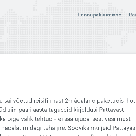
Lennupakkumised
Re
 sai võetud reisifirmast 2-nädalane pakettreis, hot
 siin paari aasta taguseid kirjeldusi Pattayast
ka õige valik tehtud - ei saa ujuda, sest vesi must,
2 nädalat midagi teha jne. Sooviks muljeid Pattayas