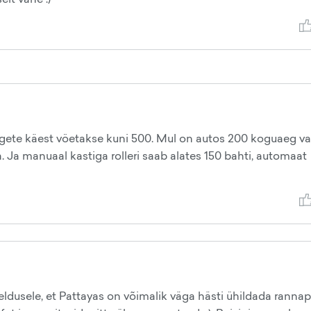
valgete käest vöetakse kuni 500. Mul on autos 200 koguaeg va
a. Ja manuaal kastiga rolleri saab alates 150 bahti, automaat
ldusele, et Pattayas on võimalik väga hästi ühildada ranna