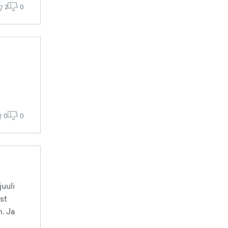
2
0
0
0
uuli
st
m. Ja