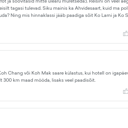
 infot ja soovitasid mitte ülearu muretseda:). Reisini on veel ae
isilt tagasi tulevad. Siku mainis ka Ahvidesaart, kuid ma pol
uda? Ning mis hinnaklassi jääb paadiga sõit Ko Larni ja Ko 
 Koh Chang või Koh Mak saare külastus, kui hotell on igapäe
lt 300 km maad mööda, lisaks veel paadisõit.