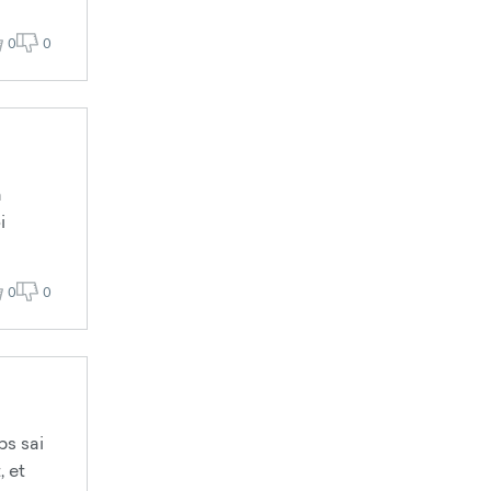
0
0
a
i
0
0
ps sai
, et