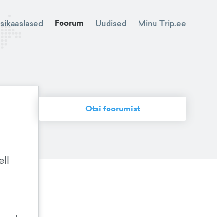
Foorum
Minu Trip.ee
isikaaslased
Uudised
Otsi foorumist
ell