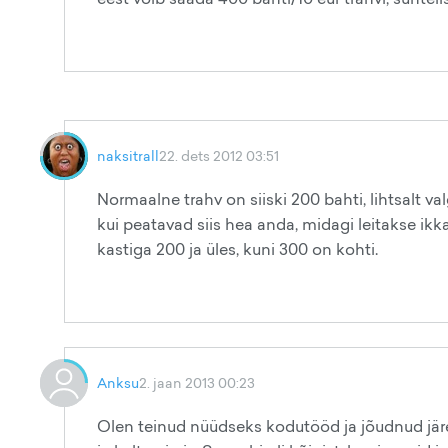
naksitrall
22. dets 2012 03:51
Normaalne trahv on siiski 200 bahti, lihtsalt 
kui peatavad siis hea anda, midagi leitakse ikk
kastiga 200 ja üles, kuni 300 on kohti.
Anksu
2. jaan 2013 00:23
Olen teinud nüüdseks kodutööd ja jõudnud järe