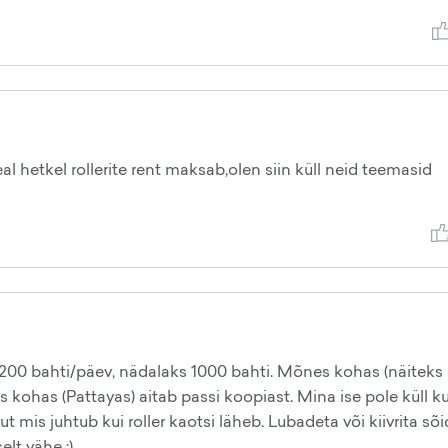
al hetkel rollerite rent maksab,olen siin küll neid teemasid
t 200 bahti/päev, nädalaks 1000 bahti. Mõnes kohas (näiteks
 kohas (Pattayas) aitab passi koopiast. Mina ise pole küll k
t mis juhtub kui roller kaotsi läheb. Lubadeta või kiivrita sõ
elt vähe :)