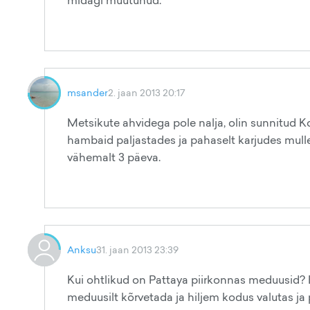
midagi muutunud.
msander
2. jaan 2013 20:17
Metsikute ahvidega pole nalja, olin sunnitud
hambaid paljastades ja pahaselt karjudes mulle p
vähemalt 3 päeva.
Anksu
31. jaan 2013 23:39
Kui ohtlikud on Pattaya piirkonnas meduusid? E
meduusilt kõrvetada ja hiljem kodus valutas ja p