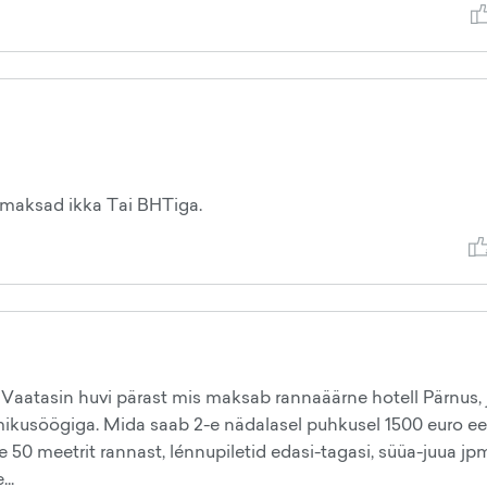
 maksad ikka Tai BHTiga.
 Vaatasin huvi pärast mis maksab rannaäärne hotell Pärnus, j
ikusöögiga. Mida saab 2-e nädalasel puhkusel 1500 euro ee
 50 meetrit rannast, lénnupiletid edasi-tagasi, süüa-juua jp
..