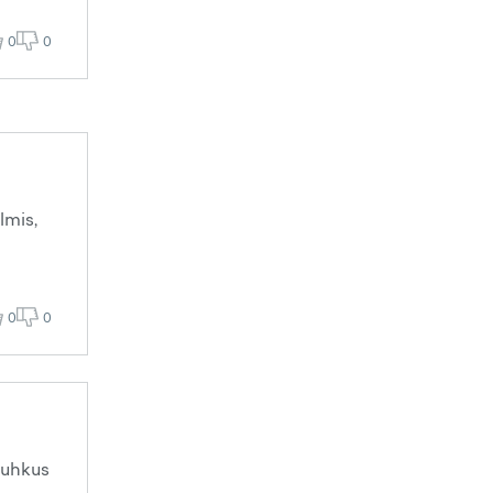
0
0
lmis,
0
0
puhkus