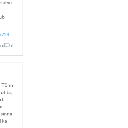
 sutsu
dub
9723
0
0
ot Tõnn
kohta,
d.
ka
i sinna
l ka