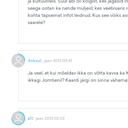
ja kultuurireis. Suur abi oli kõigist, kes jagasid
seega ootan ka nende muljeid, kes veebruaris re
kohta täpsemat infot leidnud. Kus see võiks as
saarele?
Anksu
2. jaan 2013 00:41
Ja veel, et kui mõeldav ikka on võtta kavva ka
ikkagi Jomtienil? Kaardi järgi on sinna vähema
af
2. jaan 2013 02:03