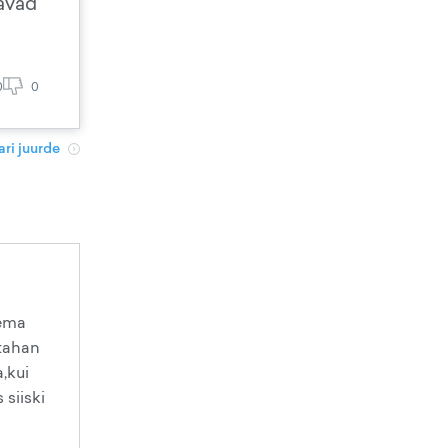
davad
0
0
ri juurde
eema
 tahan
,kui
 siiski