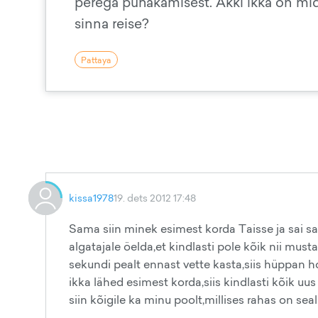
perega puhakamisest. Äkki ikka on mida
sinna reise?
Pattaya
kissa1978
19. dets 2012 17:48
Sama siin minek esimest korda Taisse ja sai s
algatajale öelda,et kindlasti pole kõik nii must
sekundi pealt ennast vette kasta,siis hüppan ho
ikka lähed esimest korda,siis kindlasti kõik uu
siin kõigile ka minu poolt,millises rahas on s