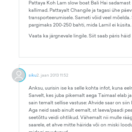
Pattaya Koh Larn slow boat Bali Hai sadamast 
kallimad. Pattayalt Changile ja tagasi ühe päe
transporteerumisele. Sameti võid veel mõelda. 
pargimaks 200-250 bahti, mida Larnil ei küsita.
Vaata ka järgnevale lingile. Siit saab päris häid
siku
2. jaan 2013 11:52
Anksu, uurisin ise ka selle kohta infot, kuna ee
Sarvelt, kes juba pikemalt aega Taimaal elab j
sain temalt sellise vastuse: Ahvide saar on siin
Aga neid saab ainult eemalt, st laeva/paadi pea
seetõttu veidi ohtlikud. Vähemalt nii mulle räägi
saarele, et ahve mitte häirida või on miski loodu