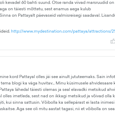
oli kevadel 60 bahti suund. Otse randa viivad marsruudid on
vaga on täiesti mõttetu, sest enamus aega kulub
Sinna on Pattayalt päevaseid valmisreisegi saadaval. Lisan
 ideid.
http://www.mydestination.com/pattaya/attractions/2
lmine kord Pattayal olles jäi see ainult jututeemaks. Sain inf
a tema blogi ka väga huvitav... Minu küsimusele ahvidesaare 
 Pattaya lähedal täiesti olemas ja seal elavadki metsikud ahvi
l olles imetleda, sest nad on ikkagi metsikud ja võivad olla 
ti, kui sinna sattusin. Võibolla ka sellepärast ei lasta inimes
skaitse. Aga see oli mitu aastat tagasi, nii et võibolla on sea