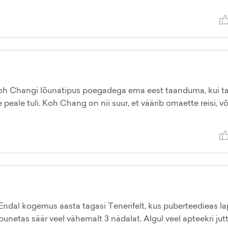
 Koh Changi lõunatipus poegadega ema eest taanduma, kui t
eale tuli. Koh Chang on nii suur, et väärib omaette reisi, võ
ndal kogemus aasta tagasi Tenerifelt, kus puberteedieas la
unetas säär veel vähemalt 3 nädalat. Algul veel apteekri jutt