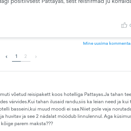
gi positiivsest Pattayas, sest reisfirmad ju korral
Mine uusima kommentaa
‹
›
1
2
amuti võetud reisipakett koos hotelliga Pattayas.Ja tahan t
ades värvides.Kui tahan ilusaid randu,siis ka leian need ja kui
telli basseini,kui muud moodi ei saa.Niiet pole vaja norutada
s ja huvitav ja see 2 nädalat möödub linnulennul. Aga küsimus
eal kõige parem maksta???