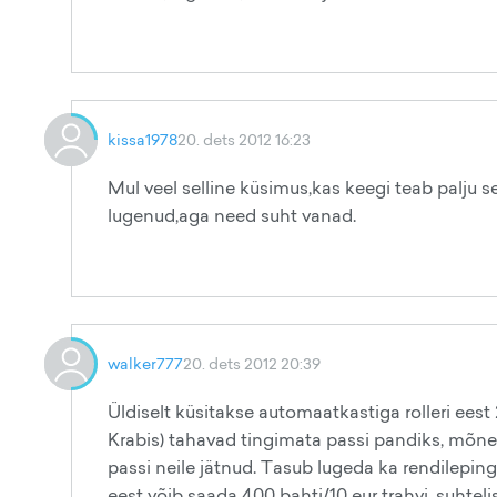
kissa1978
20. dets 2012 16:23
Mul veel selline küsimus,kas keegi teab palju se
lugenud,aga need suht vanad.
walker777
20. dets 2012 20:39
Üldiselt küsitakse automaatkastiga rolleri ees
Krabis) tahavad tingimata passi pandiks, mõnes
passi neile jätnud. Tasub lugeda ka rendilepingu
eest võib saada 400 bahti/10 eur trahvi, suhtelis