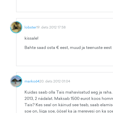
lobster
19. dets 2012 17:58
kissale!
Bahte saad osta € eest, muud ja teenuste eest
marko64
20. dets 2012 01:04
Kuidas saab olla Tais mahavisatud aeg ja raha.
2013, 2 nädalat. Maksab 1500 eurot koos homm
Tais? Kes seal on käinud see teab, saab elamise
soe on, liiga soe, öösel ka ja merevesi on ka soe.