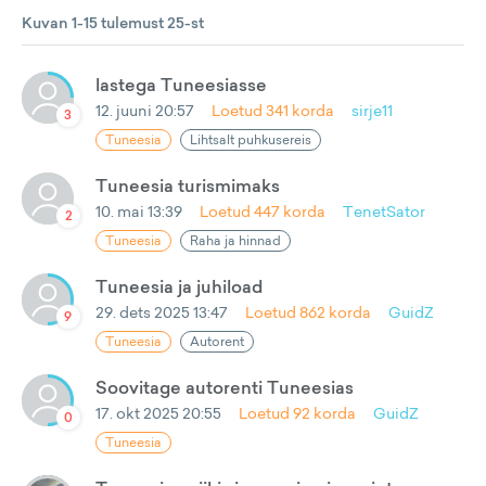
Kuvan 1-15 tulemust 25-st
lastega Tuneesiasse
12. juuni 20:57
Loetud
341
korda
sirje11
3
Tuneesia
Lihtsalt puhkusereis
Tuneesia turismimaks
10. mai 13:39
Loetud
447
korda
TenetSator
2
Tuneesia
Raha ja hinnad
Tuneesia ja juhiload
29. dets 2025 13:47
Loetud
862
korda
GuidZ
9
Tuneesia
Autorent
Soovitage autorenti Tuneesias
17. okt 2025 20:55
Loetud
92
korda
GuidZ
0
Tuneesia