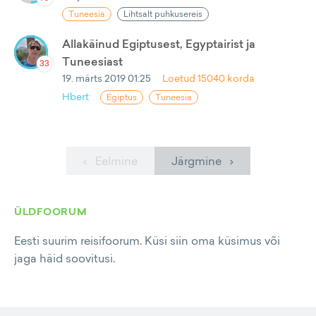
Tuneesia
Lihtsalt puhkusereis
Allakäinud Egiptusest, Egyptairist ja
Tuneesiast
33
19. märts 2019 01:25
Loetud
15040
korda
Hbert
Egiptus
Tuneesia
‹ Eelmine
Järgmine ›
ÜLDFOORUM
Eesti suurim reisifoorum. Küsi siin oma küsimus või
jaga häid soovitusi.