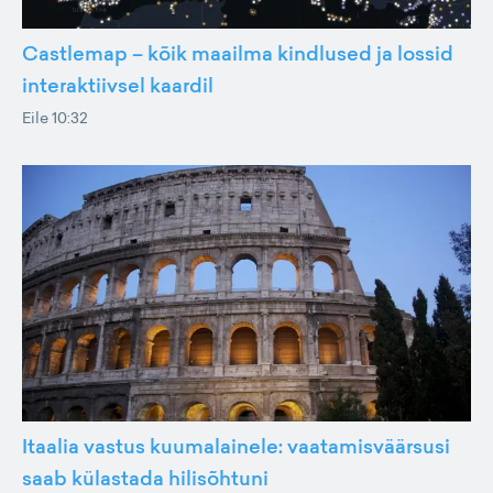
Castlemap – kõik maailma kindlused ja lossid
interaktiivsel kaardil
Eile 10:32
Itaalia vastus kuumalainele: vaatamisväärsusi
saab külastada hilisõhtuni