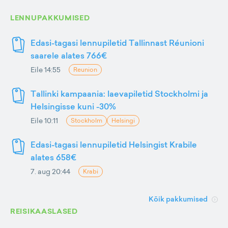
LENNUPAKKUMISED
Edasi-tagasi lennupiletid Tallinnast Réunioni
saarele alates 766€
Eile 14:55
Reunion
Tallinki kampaania: laevapiletid Stockholmi ja
Helsingisse kuni -30%
Eile 10:11
Stockholm
Helsingi
Edasi-tagasi lennupiletid Helsingist Krabile
alates 658€
7. aug 20:44
Krabi
Kõik pakkumised
REISIKAASLASED