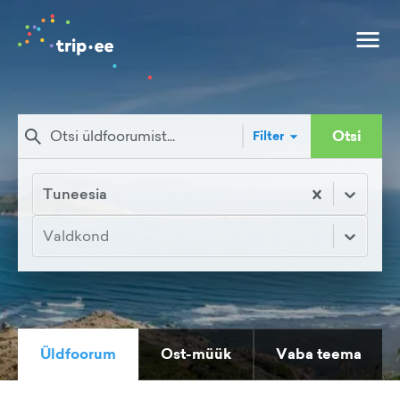
Otsi
Filter
Tuneesia
Valdkond
Üldfoorum
Ost-müük
Vaba teema