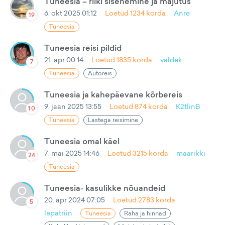
Tuneesia – riiki sisenemine ja majutus
6. okt 2025 01:12
Loetud
1234
korda
Anre
19
Tuneesia
Tuneesia reisi pildid
21. apr 00:14
Loetud
1835
korda
valdek
7
Tuneesia
Autoreis
Tuneesia ja kahepäevane kõrbereis
9. jaan 2025 13:55
Loetud
874
korda
K2tlinB
10
Tuneesia
Lastega reisimine
Tuneesia omal käel
7. mai 2025 14:46
Loetud
3215
korda
maarikki
24
Tuneesia
Tuneesia- kasulikke nõuandeid
20. apr 2024 07:05
Loetud
2783
korda
5
lepatriin
Tuneesia
Raha ja hinnad