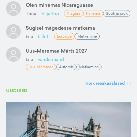
Olen minemas Nicaraguasse
Täna
Viljartrip
Niagara
Panama
Söök ja jook
Sügisel mägedesse matkama
Eile
Lilli T
Euroopa
Matkamine
Uus-Meremaa Märts 2027
Eile
vandermand
Uus-Meremaa
Autoreis
Matkamine
Kõik reisikaaslased
UUDISED