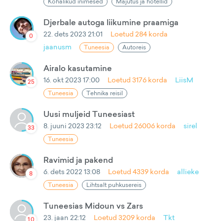
Kohalikud inimesed
Majutus ja hotellid
Djerbale autoga liikumine praamiga
22. dets 2023 21:01
Loetud
284
korda
0
jaanusm
Tuneesia
Autoreis
Airalo kasutamine
16. okt 2023 17:00
Loetud
3176
korda
LiisM
25
Tuneesia
Tehnika reisil
Uusi muljeid Tuneesiast
8. juuni 2023 23:12
Loetud
26006
korda
sirel
33
Tuneesia
Ravimid ja pakend
6. dets 2022 13:08
Loetud
4339
korda
allieke
8
Tuneesia
Lihtsalt puhkusereis
Tuneesias Midoun vs Zars
23. jaan 22:12
Loetud
3209
korda
Tkt
10