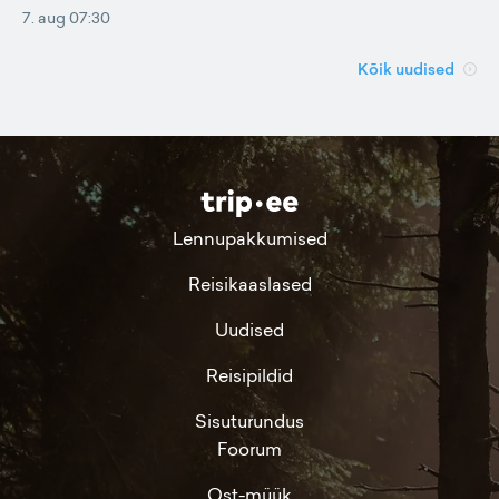
7. aug 07:30
Kõik uudised
Lennupakkumised
Reisikaaslased
Uudised
Reisipildid
Sisuturundus
Foorum
Ost-müük