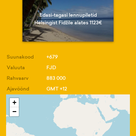
Edasi-tagasi lennupiletid
Helsingist Fidžile alates 1123€
Suunakood
+679
Valuuta
FJD
Rahvaarv
883 000
Ajavöönd
GMT +12
+
−