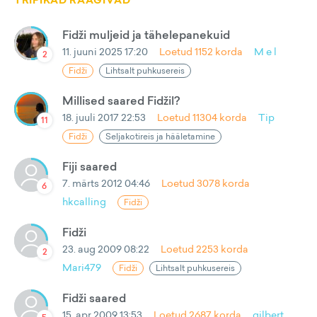
TRIPIKAD RÄÄGIVAD
Fidži muljeid ja tähelepanekuid
11. juuni 2025 17:20
Loetud
1152
korda
M e l
2
Fidži
Lihtsalt puhkusereis
Millised saared Fidžil?
18. juuli 2017 22:53
Loetud
11304
korda
Tip
11
Fidži
Seljakotireis ja hääletamine
Fiji saared
7. märts 2012 04:46
Loetud
3078
korda
6
hkcalling
Fidži
Fidži
23. aug 2009 08:22
Loetud
2253
korda
2
Mari479
Fidži
Lihtsalt puhkusereis
Fidži saared
15. apr 2009 13:53
Loetud
2687
korda
gilbert