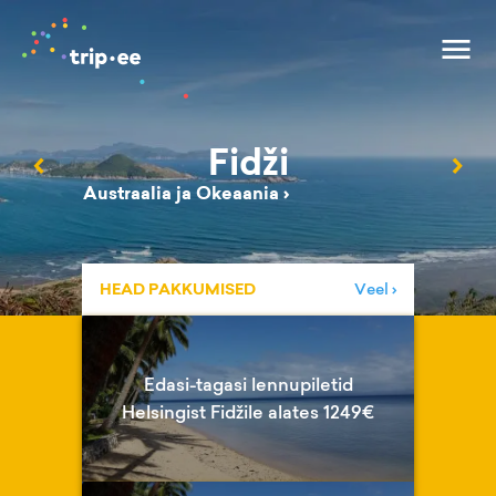
Fidži
‹
›
Austraalia ja Okeaania
›
HEAD PAKKUMISED
Veel ›
Edasi-tagasi lennupiletid
Helsingist Fidžile alates 1249€