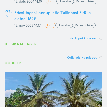
18. dets 2024 14:19
Fidži
Eksootika
Rannapuhkus
Edasi-tagasi lennupiletid Tallinnast Fidžile
alates 1162€
18. nov 2023 14:17
Fidži
Eksootika
Rannapuhkus
Kõik pakkumised
REISIKAASLASED
Kõik reisikaaslased
UUDISED