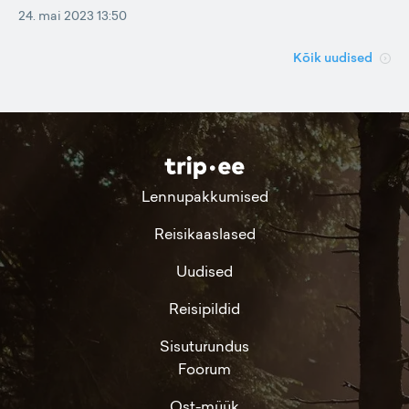
24. mai 2023 13:50
Kõik uudised
Lennupakkumised
Reisikaaslased
Uudised
Reisipildid
Sisuturundus
Foorum
Ost-müük