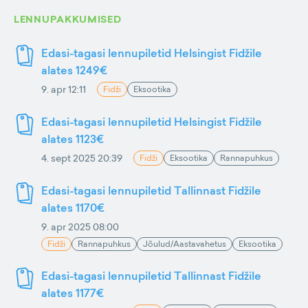
LENNUPAKKUMISED
Edasi-tagasi lennupiletid Helsingist Fidžile
alates 1249€
9. apr 12:11
Fidži
Eksootika
Edasi-tagasi lennupiletid Helsingist Fidžile
alates 1123€
4. sept 2025 20:39
Fidži
Eksootika
Rannapuhkus
Edasi-tagasi lennupiletid Tallinnast Fidžile
alates 1170€
9. apr 2025 08:00
Fidži
Rannapuhkus
Jõulud/Aastavahetus
Eksootika
Edasi-tagasi lennupiletid Tallinnast Fidžile
alates 1177€