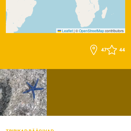
Leaflet
|
©
OpenStreetMap
contributors
47
44