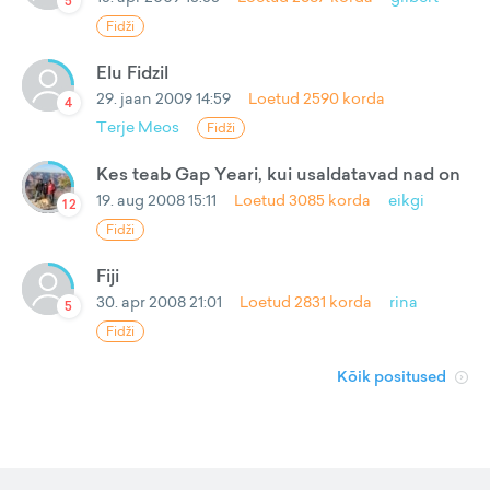
5
Fidži
Elu Fidzil
29. jaan 2009 14:59
Loetud
2590
korda
4
Terje Meos
Fidži
Kes teab Gap Yeari, kui usaldatavad nad on
19. aug 2008 15:11
Loetud
3085
korda
eikgi
12
Fidži
Fiji
30. apr 2008 21:01
Loetud
2831
korda
rina
5
Fidži
Kõik positused