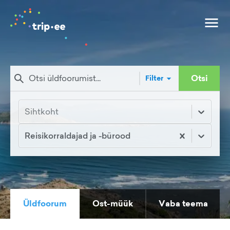
Otsi
Filter
Sihtkoht
Reisikorraldajad ja -bürood
Üldfoorum
Ost-müük
Vaba teema