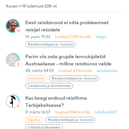
Kuvan 1-15 tulemust 205-st
Eesti reisibürood ei võta probleemset
reisijat reisidele
12
14. juuni 19:33
Loetud
2704
korda
veigo
Reisikorraldajad ja -bürood
Parim viis osta grupile lennukipiletid
Austraaliasse - milline reisibüroo valida
2
28. märts 04:59
Loetud
624
korda
randomize
Austraalia
Reisikorraldajad ja -bürood
Lendamine ja lennufirmad
Kas keegi andnud reisifirma
Tarbijakaitsesse?
6
9. märts 16:07
Loetud
1846
korda
Liblikas007
Egiptus
Reisikorraldajad ja -bürood
Lihtsalt puhkusereis