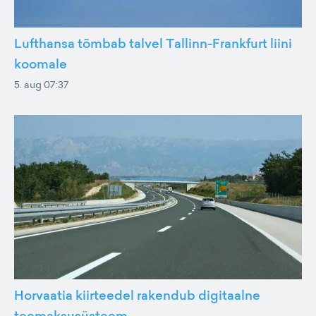
Lufthansa tõmbab talvel Tallinn-Frankfurt liini
koomale
5. aug 07:37
Horvaatia kiirteedel rakendub digitaalne
teemaksusüsteem