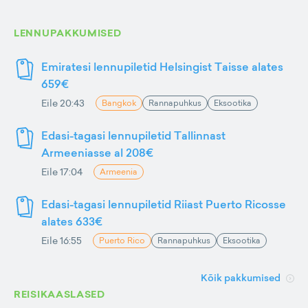
LENNUPAKKUMISED
Emiratesi lennupiletid Helsingist Taisse alates
659€
Eile 20:43
Bangkok
Rannapuhkus
Eksootika
Edasi-tagasi lennupiletid Tallinnast
Armeeniasse al 208€
Eile 17:04
Armeenia
Edasi-tagasi lennupiletid Riiast Puerto Ricosse
alates 633€
Eile 16:55
Puerto Rico
Rannapuhkus
Eksootika
Kõik pakkumised
REISIKAASLASED