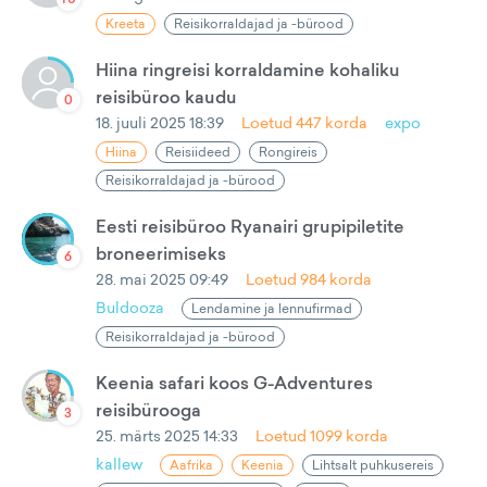
Kreeta
Reisikorraldajad ja -bürood
Hiina ringreisi korraldamine kohaliku
reisibüroo kaudu
0
18. juuli 2025 18:39
Loetud
447
korda
expo
Hiina
Reisiideed
Rongireis
Reisikorraldajad ja -bürood
Eesti reisibüroo Ryanairi grupipiletite
broneerimiseks
6
28. mai 2025 09:49
Loetud
984
korda
Buldooza
Lendamine ja lennufirmad
Reisikorraldajad ja -bürood
Keenia safari koos G-Adventures
reisibürooga
3
25. märts 2025 14:33
Loetud
1099
korda
kallew
Aafrika
Keenia
Lihtsalt puhkusereis