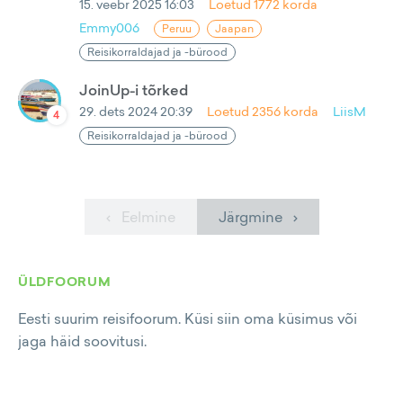
15. veebr 2025 16:03
Loetud
1772
korda
Emmy006
Peruu
Jaapan
Reisikorraldajad ja -bürood
JoinUp-i tõrked
29. dets 2024 20:39
Loetud
2356
korda
LiisM
4
Reisikorraldajad ja -bürood
‹ Eelmine
Järgmine ›
ÜLDFOORUM
Eesti suurim reisifoorum. Küsi siin oma küsimus või
jaga häid soovitusi.