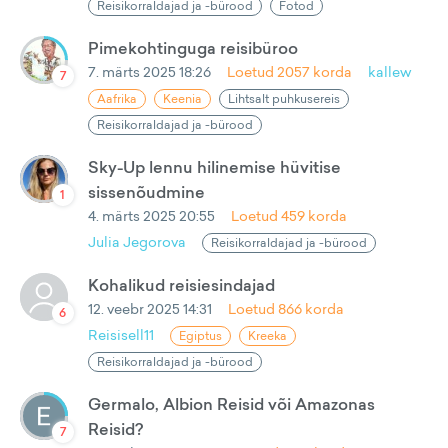
Reisikorraldajad ja -bürood
Fotod
Pimekohtinguga reisibüroo
7. märts 2025 18:26
Loetud
2057
korda
kallew
7
Aafrika
Keenia
Lihtsalt puhkusereis
Reisikorraldajad ja -bürood
Sky-Up lennu hilinemise hüvitise
sissenõudmine
1
4. märts 2025 20:55
Loetud
459
korda
Julia Jegorova
Reisikorraldajad ja -bürood
Kohalikud reisiesindajad
12. veebr 2025 14:31
Loetud
866
korda
6
Reisisell11
Egiptus
Kreeka
Reisikorraldajad ja -bürood
Germalo, Albion Reisid või Amazonas
Reisid?
7