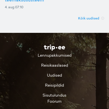
4. aug 07:10
Kõik uudised
Lennupakkumised
Reisikaaslased
Uudised
Reisipildid
Sisuturundus
Foorum