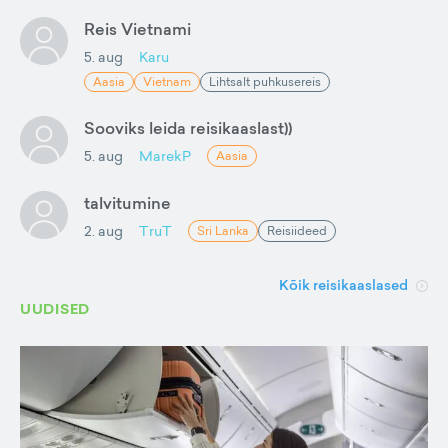
Reis Vietnami
5. aug
Karu
Aasia
Vietnam
Lihtsalt puhkusereis
Sooviks leida reisikaaslast))
5. aug
MarekP
Aasia
talvitumine
2. aug
TruT
Sri Lanka
Reisiideed
Kõik reisikaaslased
UUDISED