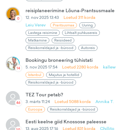
reisiplaneerimine Lõuna-Prantsusmaale
12. nov 2025 13:43
Loetud
311
korda
0
Leiu Verev
Prantsusmaa
Uuring
Lastega reisimine
Lihtsalt puhkusereis
Matkamine
Reisiideed
Reisikorraldajad ja -bürood
Autoreis
Bookingu broneering tühistati
5. nov 2025 17:54
Loetud
2280
korda
kallew
14
Istanbul
Majutus ja hotellid
Reisikorraldajad ja -bürood
TEZ Tour petab?
3. märts 11:24
Loetud
5088
korda
Annika T.
46
Euroopa
Reisikorraldajad ja -bürood
Eesti keelne giid Knossose paleesse
13. aug 2025 17:16
Loetud
831
korda
Chillito
10