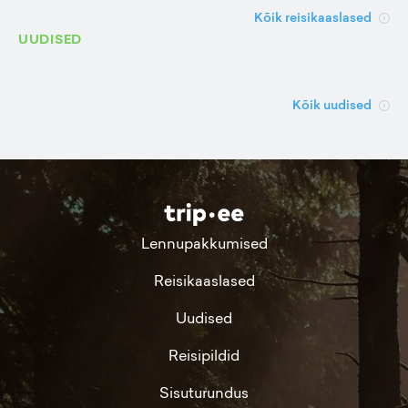
Kõik reisikaaslased
UUDISED
Kõik uudised
Lennupakkumised
Reisikaaslased
Uudised
Reisipildid
Sisuturundus