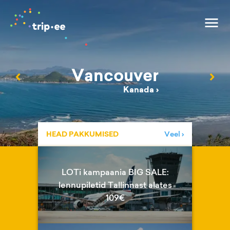
Vancouver
‹
›
Kanada
›
HEAD PAKKUMISED
Veel ›
LOTi kampaania BIG SALE:
lennupiletid Tallinnast alates
109€