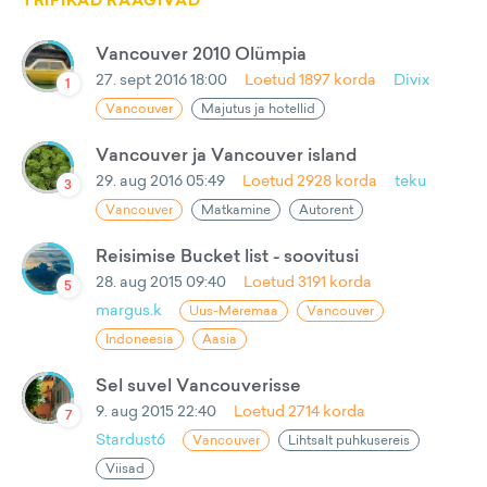
TRIPIKAD RÄÄGIVAD
Vancouver 2010 Olümpia
27. sept 2016 18:00
Loetud
1897
korda
Divix
1
Vancouver
Majutus ja hotellid
Vancouver ja Vancouver island
29. aug 2016 05:49
Loetud
2928
korda
teku
3
Vancouver
Matkamine
Autorent
Reisimise Bucket list - soovitusi
28. aug 2015 09:40
Loetud
3191
korda
5
margus.k
Uus-Meremaa
Vancouver
Indoneesia
Aasia
Sel suvel Vancouverisse
9. aug 2015 22:40
Loetud
2714
korda
7
Stardust6
Vancouver
Lihtsalt puhkusereis
Viisad