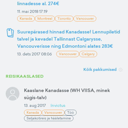
linnadesse al. 274€
11. mai 2018 17:19
Kanada
Montreal
Toronto
Vancouver
Suurepärased hinnad Kanadasse! Lennupiletid
talvel ja kevadel Tallinnast Calgarysse,
Vancouverisse ning Edmontoni alates 283€
13. dets 2017 08:06
Vancouver
Calgary
Kõik pakkumised
REISIKAASLASED
Kaaslane Kanadasse (WH VIISA, minek
sügis-talv)
13. aug 2017
Invictus
Kanada
Vancouver
Töö
Seljakotireis ja hääletamine