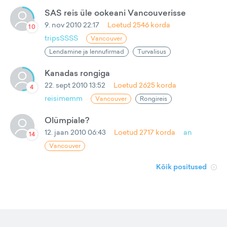
SAS reis üle ookeani Vancouverisse
9. nov 2010 22:17
Loetud
2546
korda
10
tripsSSSS
Vancouver
Lendamine ja lennufirmad
Turvalisus
Kanadas rongiga
22. sept 2010 13:52
Loetud
2625
korda
4
reisimemm
Vancouver
Rongireis
Olümpiale?
12. jaan 2010 06:43
Loetud
2717
korda
an
14
Vancouver
Kõik positused