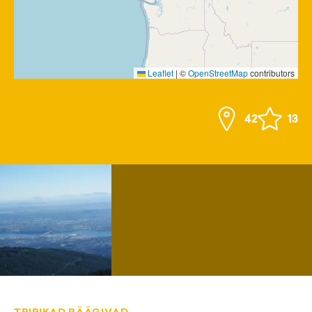
Leaflet
|
©
OpenStreetMap
contributors
42
13