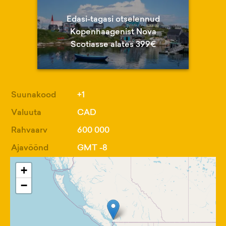
Edasi-tagasi otselennud
Kopenhaagenist Nova
Scotiasse alates 399€
Suunakood
+1
Valuuta
CAD
Rahvaarv
600 000
Ajavöönd
GMT -8
+
−