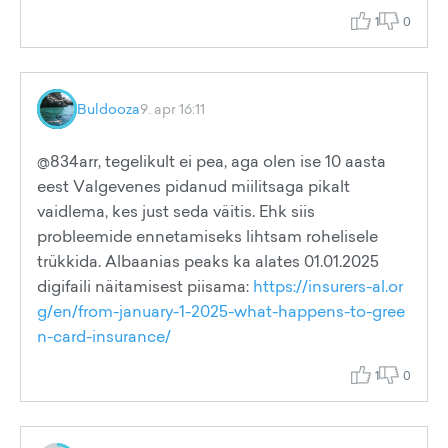
1
0
Buldooza
9. apr 16:11
@834arr, tegelikult ei pea, aga olen ise 10 aasta
eest Valgevenes pidanud miilitsaga pikalt
vaidlema, kes just seda väitis. Ehk siis
probleemide ennetamiseks lihtsam rohelisele
trükkida. Albaanias peaks ka alates 01.01.2025
digifaili näitamisest piisama:
https://insurers-al.or
g/en/from-january-1-2025-what-happens-to-gree
n-card-insurance/
1
0