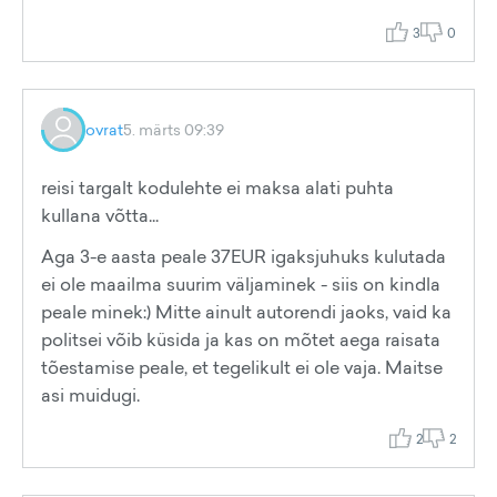
3
0
ovrat
5. märts 09:39
reisi targalt kodulehte ei maksa alati puhta
kullana võtta...
Aga 3-e aasta peale 37EUR igaksjuhuks kulutada
ei ole maailma suurim väljaminek - siis on kindla
peale minek:) Mitte ainult autorendi jaoks, vaid ka
politsei võib küsida ja kas on mõtet aega raisata
tõestamise peale, et tegelikult ei ole vaja. Maitse
asi muidugi.
2
2