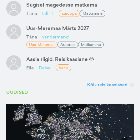
Sügisel mägedesse matkama
Täna
Lilli T
Euroopa
Matkamine
Uus-Meremaa Märts 2027
Täna
vandermand
Uus-Meremaa
Autoreis
Matkamine
Aasia riigid. Reisikaaslane 🫶
Eile
Daiva
Aasia
Kõik reisikaaslased
UUDISED