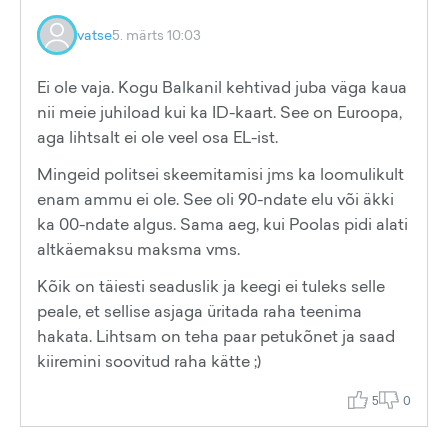
vatse
5. märts 10:03
Ei ole vaja. Kogu Balkanil kehtivad juba väga kaua
nii meie juhiload kui ka ID-kaart. See on Euroopa,
aga lihtsalt ei ole veel osa EL-ist.
Mingeid politsei skeemitamisi jms ka loomulikult
enam ammu ei ole. See oli 90-ndate elu või äkki
ka 00-ndate algus. Sama aeg, kui Poolas pidi alati
altkäemaksu maksma vms.
Kõik on täiesti seaduslik ja keegi ei tuleks selle
peale, et sellise asjaga üritada raha teenima
hakata. Lihtsam on teha paar petukõnet ja saad
kiiremini soovitud raha kätte ;)
5
0