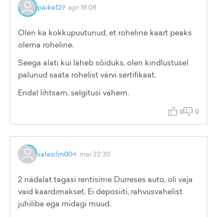
päike12
9. apr 18:08
Olen ka kokkupuutunud, et roheline kaart peaks
olema roheline.
Seega alati kui läheb sõiduks, olen kindlustusel
palunud saata rohelist värvi sertifikaat.
Endal lihtsam, selgitusi vähem.
0
0
salasilm00
4. mai 22:30
2 nädalat tagasi rentisime Durreses auto, oli vaja
vaid kaardimakset. Ei deposiiti, rahvusvahelist
juhiliba ega midagi muud.