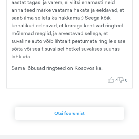
aastat tagasi ja varem, ei viitsi enamasti neid
anna teed märke vaatama hakata ja eeldavad, et
saab ilma selleta ka hakkama ;) Seega kõik
kohalikud eeldavad, et korraga kehtivad ringteel
mõlemad reeglid, ja arvestavad sellega, et
suvaline auto võib lihtsalt peatumata ringile sisse
sõita või sealt suvalisel hetkel suvalises suunas
lahkuda.
Sama lõbusad ringteed on Kosovos ka.
4
0
Otsi foorumist