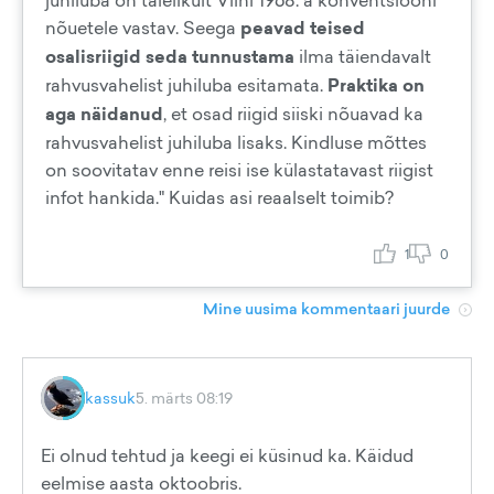
juhiluba on täielikult Viini 1968. a konventsiooni
nõuetele vastav. Seega
peavad teised
osalisriigid seda tunnustama
ilma täiendavalt
rahvusvahelist juhiluba esitamata.
Praktika on
aga näidanud
, et osad riigid siiski nõuavad ka
rahvusvahelist juhiluba lisaks. Kindluse mõttes
on soovitatav enne reisi ise külastatavast riigist
infot hankida." Kuidas asi reaalselt toimib?
1
0
Mine uusima kommentaari juurde
kassuk
5. märts 08:19
Ei olnud tehtud ja keegi ei küsinud ka. Käidud
eelmise aasta oktoobris.