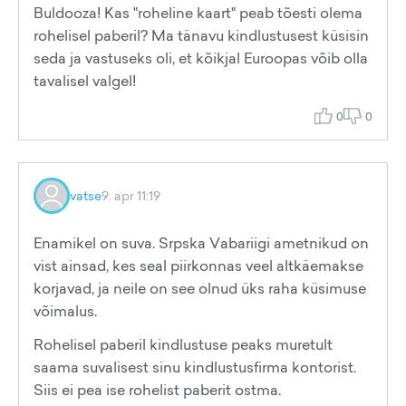
Buldooza! Kas "roheline kaart" peab tõesti olema
rohelisel paberil? Ma tänavu kindlustusest küsisin
seda ja vastuseks oli, et kõikjal Euroopas võib olla
tavalisel valgel!
0
0
vatse
9. apr 11:19
Enamikel on suva. Srpska Vabariigi ametnikud on
vist ainsad, kes seal piirkonnas veel altkäemakse
korjavad, ja neile on see olnud üks raha küsimuse
võimalus.
Rohelisel paberil kindlustuse peaks muretult
saama suvalisest sinu kindlustusfirma kontorist.
Siis ei pea ise rohelist paberit ostma.