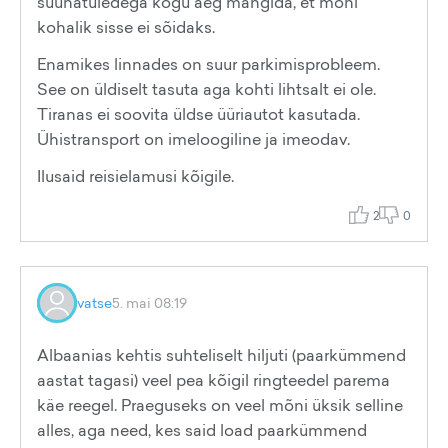
suunatuledega kogu aeg mängida, et mõni
kohalik sisse ei sõidaks.
Enamikes linnades on suur parkimisprobleem.
See on üldiselt tasuta aga kohti lihtsalt ei ole.
Tiranas ei soovita üldse üüriautot kasutada.
Ühistransport on imeloogiline ja imeodav.
Ilusaid reisielamusi kõigile.
2
0
vatse
5. mai 08:19
Albaanias kehtis suhteliselt hiljuti (paarkümmend
aastat tagasi) veel pea kõigil ringteedel parema
käe reegel. Praeguseks on veel mõni üksik selline
alles, aga need, kes said load paarkümmend