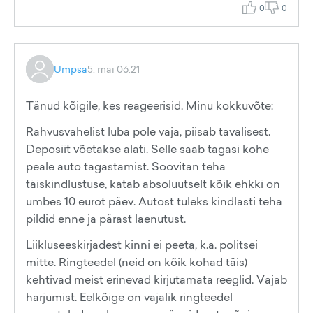
0
0
Umpsa
5. mai 06:21
Tänud kõigile, kes reageerisid. Minu kokkuvõte:
Rahvusvahelist luba pole vaja, piisab tavalisest.
Deposiit võetakse alati. Selle saab tagasi kohe
peale auto tagastamist. Soovitan teha
täiskindlustuse, katab absoluutselt kõik ehkki on
umbes 10 eurot päev. Autost tuleks kindlasti teha
pildid enne ja pärast laenutust.
Liikluseeskirjadest kinni ei peeta, k.a. politsei
mitte. Ringteedel (neid on kõik kohad täis)
kehtivad meist erinevad kirjutamata reeglid. Vajab
harjumist. Eelkõige on vajalik ringteedel