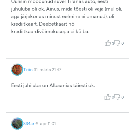
Üürisin möödunud suvel Tiranas auto, eesti
juhuluba oli ok. Ainus, mida tõesti oli vaja (mul oli,
aga järjekorras minust eelmine ei omanud), oli
krediitkaart. Deebetkaart nö
krediitkaardivõimekusega ei kõlba.
3
0
Triin.
31. märts 21:47
Eesti juhiluba on Albaanias täiesti ok.
0
0
834arr
9. apr 11:01