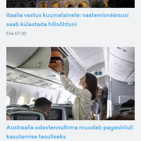
Itaalia vastus kuumalainele: vaatamisväärsusi
saab külastada hilisõhtuni
Eile 07:30
Austraalia odavlennufirma muudab pagasiriiuli
kasutamise tasuliseks