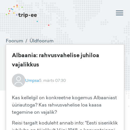
Foorum
/
Üldfoorum
Albaania: rahvusvahelise juhiloa
vajalikkus
Umpsa
5. märts 07:30
Kas kellelgil on konkreetne kogemus Albaaniast
üüriautoga? Kas rahvusvahelise loa kaasa
tegemine on vajalik?
Reisi targalt koduleht annab info: "Eesti siseriiklik