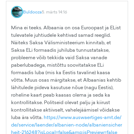
Buldooza
5. märts 14:16
Mina ei teeks. Albaania on osa Euroopast ja EList
tulevatele juhtiudele kehtivad samad reeglid.
Näiteks Saksa Välisministeerium kinnitab, et
Saksa ELi formaadis juhiluba tunnustatakse,
probleeme võib tekkida vaid Saksa vanade
paberlubadega, mistõttu soovitatakse ELi
formaadis luba (mis ka Eestis tavaline) kaasa
võtta. Muus osas märgitakse, et Albaanias kehtib
lähitulede pideva kasutuse nõue (nagu Eestis),
roheline kaart peab kaasas olema ja seda ka
kontrollitakse. Politseid olevat palju ja kiirust
kontrollitakse aktiivselt, vahelejäämisel võidakse
luba ära võtta.
https://www.auswaertiges-amt.de/
de/service/laender/albanien-node/albaniensicher
heit-216248?isLocal=false&amp;isPreview=false