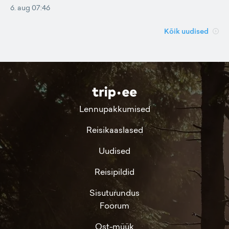
6. aug 07:46
Kõik uudised
Lennupakkumised
Reisikaaslased
Uudised
Reisipildid
Sisuturundus
Foorum
Ost-müük