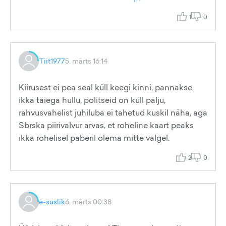
1
0
Tiit1977
5. märts 16:14
Kiirusest ei pea seal küll keegi kinni, pannakse
ikka täiega hullu, politseid on küll palju,
rahvusvahelist juhiluba ei tahetud kuskil näha, aga
Sbrska piirivalvur arvas, et roheline kaart peaks
ikka rohelisel paberil olema mitte valgel.
2
0
e-suslik
6. märts 00:38