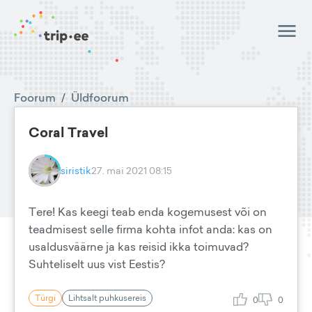
Foorum
/
Üldfoorum
Coral Travel
siristik
27. mai 2021 08:15
Tere! Kas keegi teab enda kogemusest või on
teadmisest selle firma kohta infot anda: kas on
usaldusväärne ja kas reisid ikka toimuvad?
Suhteliselt uus vist Eestis?
Türgi
Lihtsalt puhkusereis
0
0