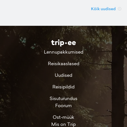
Kõik uudised
Lennupakkumised
Reisikaaslased
Uudised
Reisipildid
Sisuturundus
Foorum
Ost-müük
Mis on Trip