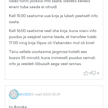
lubas tunni jooksul info saata. (selleks kellaks
enam tuba saada ei olnud)
Kell 15:00 saatsime uue kirja ja lubati peatselt info
saata.
Kell 16:00 saatsime veel ühe kirja, kuna siiani info
puudus ja seejärel saime teada, et transfeer tuleb
17:00 ning kirja lõpus oli Vabandan mul oli kiire!
Tänu sellele oootasime järgmise hotelli ees
bussis 55 minutit, kuna inimeselt puudus samuti
info ja veedeti lõbusalt aega veel rannas.
0
0
dim123
23. sept 2022 05:29
to Annika