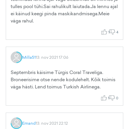
tulles pool tühi.Sai rahulikult laiutada.Ja lennu ajal
ei käinud keegi pinda maskikandmisega.Meie
väga rahul.
1
4
Milla51
13. nov 2021 17:06
Septembris käisime Türgis Coral Traveliga.
Broneerisime otse nende kodulehelt. Kõik toimis
väga hästi. Lend toimus Turkish Airlinega.
1
0
Emand
13. nov 2021 22:12