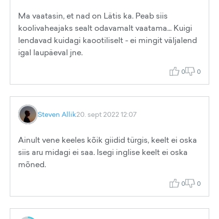
Ma vaatasin, et nad on Lätis ka. Peab siis
koolivaheajaks sealt odavamalt vaatama... Kuigi
lendavad kuidagi kaootiliselt - ei mingit väljalend
igal laupäeval jne.
0
0
Steven Allik
20. sept 2022 12:07
Ainult vene keeles kõik giidid türgis, keelt ei oska
siis aru midagi ei saa. Isegi inglise keelt ei oska
mõned.
0
0