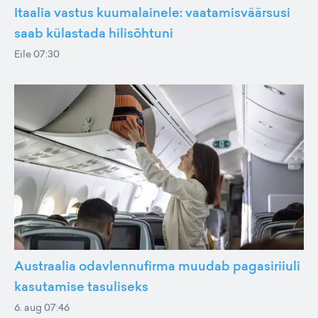
Itaalia vastus kuumalainele: vaatamisväärsusi
saab külastada hilisõhtuni
Eile 07:30
Austraalia odavlennufirma muudab pagasiriiuli
kasutamise tasuliseks
6. aug 07:46