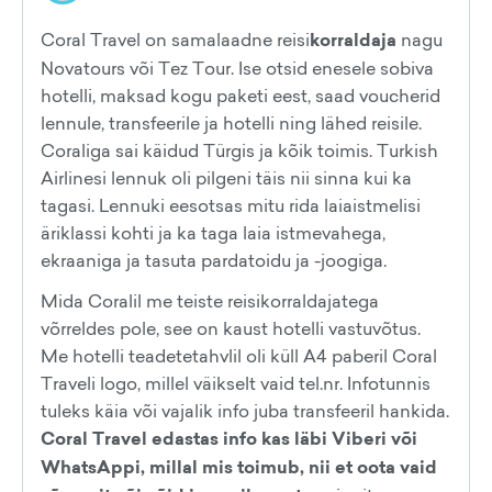
Coral Travel on samalaadne reisi
korraldaja
nagu
Novatours või Tez Tour. Ise otsid enesele sobiva
hotelli, maksad kogu paketi eest, saad voucherid
lennule, transfeerile ja hotelli ning lähed reisile.
Coraliga sai käidud Türgis ja kõik toimis. Turkish
Airlinesi lennuk oli pilgeni täis nii sinna kui ka
tagasi. Lennuki eesotsas mitu rida laiaistmelisi
äriklassi kohti ja ka taga laia istmevahega,
ekraaniga ja tasuta pardatoidu ja -joogiga.
Mida Coralil me teiste reisikorraldajatega
võrreldes pole, see on kaust hotelli vastuvõtus.
Me hotelli teadetetahvlil oli küll A4 paberil Coral
Traveli logo, millel väikselt vaid tel.nr. Infotunnis
tuleks käia või vajalik info juba transfeeril hankida.
Coral Travel edastas info kas läbi Viberi või
WhatsAppi, millal mis toimub, nii et oota vaid