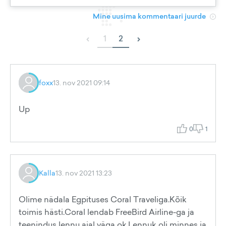
Mine uusima kommentaari juurde
‹
›
1
2
foxx
13. nov 2021 09:14
Up
0
1
Kalla
13. nov 2021 13:23
Olime nädala Egpituses Coral Traveliga.Kõik
toimis hästi.Coral lendab FreeBird Airline-ga ja
teenindus lennu ajal väga ok.Lennuk oli minnes ja