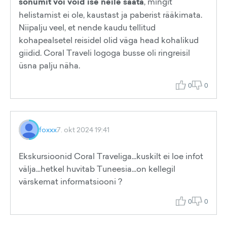
sõnumit või võid ise neile saata
, mingit
helistamist ei ole, kaustast ja paberist rääkimata.
Niipalju veel, et nende kaudu tellitud
kohapealsetel reisidel olid väga head kohalikud
giidid. Coral Traveli logoga busse oli ringreisil
üsna palju näha.
0
0
foxxx
7. okt 2024 19:41
Ekskursioonid Coral Traveliga...kuskilt ei loe infot
välja...hetkel huvitab Tuneesia...on kellegil
värskemat informatsiooni ?
0
0