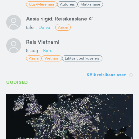
Uus-Meremaa
Autoreis
Matkamine
Aasia riigid. Reisikaaslane 🫶
Eile
Daiva
Aasia
Reis Vietnami
5. aug
Karu
Aasia
Vietnam
Lihtsalt puhkusereis
Kõik reisikaaslased
UUDISED