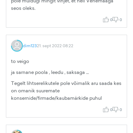
pole muidugi mingit vihjet, et neil Venemaaga
seos oleks.
0
0
dim123
21. sept 2022 08:22
to veigo
ja sarnane poola , leedu , saksaga ...
Tegelt lihtserelikutele pole võimalik aru saada kes
on omanik suuremate
konsernide/firmade/kaubamärkide puhul
0
0