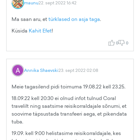
maunu
22. sept 2022 16:42
Ma saan aru, et
türklased on asja taga
.
Küsida
Kahit Efet
!
0
0
Annika Shaevski
23. sept 2022 02:08
Meie tagasilend pidi toimuma 19.08.22 kell 23.25.
18.09.22 kell 20:30 ei olnud infot tulnud Coral
travelilt ning saatsime reisikorraldajale sõnumi, et
soovime täpsustada transfeeri aega, et pikendata
tuba.
19.09. kell 9:00 helistasime reisikorraldajale, kes