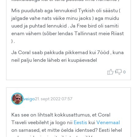
Mis puudutab aga lennukeid Tyrkish oli säästu (
jalgade vahe nats väike minu jaoks ) aga muidu
uued ja puhtad lennukid . Ja Free bird oli samiti
enam vähem (sõber lendas Tallinnast meie Riiast
) .
Ja Coral saab pakkuda pikkemad kui 7ööd , kuna
neil palju lende läheb eri kuupäevadel
1
0
veigo
21. sept 2022 07:57
Kas see on lihtsalt kokkusattumus, et Coral
Traveli veebileht ja logo nii
Eestis
kui
Venemaal
on sarnased, et mitte öelda identsed? Eesti lehel