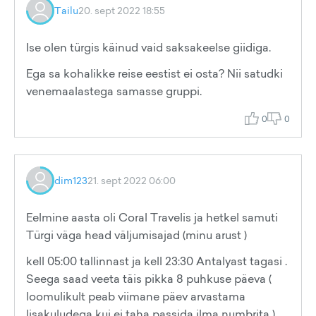
Tailu
20. sept 2022 18:55
Ise olen türgis käinud vaid saksakeelse giidiga.
Ega sa kohalikke reise eestist ei osta? Nii satudki
venemaalastega samasse gruppi.
0
0
dim123
21. sept 2022 06:00
Eelmine aasta oli Coral Travelis ja hetkel samuti
Türgi väga head väljumisajad (minu arust )
kell 05:00 tallinnast ja kell 23:30 Antalyast tagasi .
Seega saad veeta täis pikka 8 puhkuse päeva (
loomulikult peab viimane päev arvastama
lisakuludega kui ei taha passida ilma numbrita )