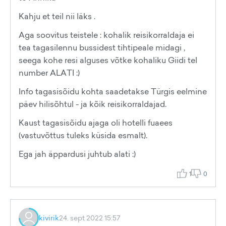
Kahju et teil nii läks .
Aga soovitus teistele : kohalik reisikorraldaja ei
tea tagasilennu bussidest tihtipeale midagi ,
seega kohe resi alguses võtke kohaliku Giidi tel
number ALATI :)
Info tagasisõidu kohta saadetakse Türgis eelmine
päev hilisõhtul - ja kõik reisikorraldajad.
Kaust tagasisõidu ajaga oli hotelli fuaees
(vastuvõttus tuleks küsida esmalt).
Ega jah äppardusi juhtub alati :)
1
0
kivirik
24. sept 2022 15:57