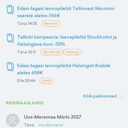
Edasi-tagasi lennupiletid Tallinnast Réunioni
saarele alates 766€
Täna 14:55
Reunion
Tallinki kampaania: laevapiletid Stockholmi ja
Helsingisse kuni -30%
Täna 10:11
Stockholm
Helsingi
Edasi-tagasi lennupiletid Helsingist Krabile
alates 658€
Eile 20:44
Krabi
Kõik pakkumised
REISIKAASLASED
Uus-Meremaa Märts 2027
Täna
vandermand