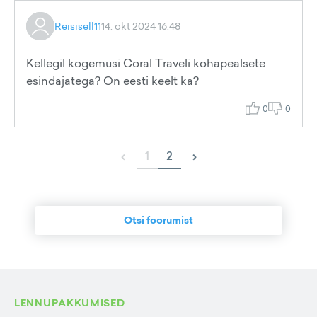
Reisisell11
14. okt 2024 16:48
Kellegil kogemusi Coral Traveli kohapealsete
esindajatega? On eesti keelt ka?
0
0
‹
›
1
2
Otsi foorumist
LENNUPAKKUMISED