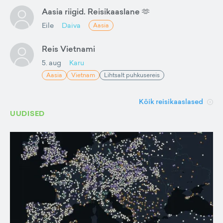
Aasia riigid. Reisikaaslane 🫶
Eile
Daiva
Aasia
Reis Vietnami
5. aug
Karu
Aasia
Vietnam
Lihtsalt puhkusereis
Kõik reisikaaslased
UUDISED