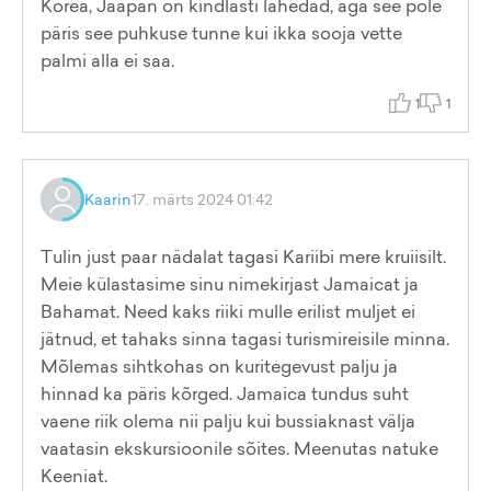
Korea, Jaapan on kindlasti lahedad, aga see pole
päris see puhkuse tunne kui ikka sooja vette
palmi alla ei saa.
1
1
Kaarin
17. märts 2024 01:42
Tulin just paar nädalat tagasi Kariibi mere kruiisilt.
Meie külastasime sinu nimekirjast Jamaicat ja
Bahamat. Need kaks riiki mulle erilist muljet ei
jätnud, et tahaks sinna tagasi turismireisile minna.
Mõlemas sihtkohas on kuritegevust palju ja
hinnad ka päris kõrged. Jamaica tundus suht
vaene riik olema nii palju kui bussiaknast välja
vaatasin ekskursioonile sõites. Meenutas natuke
Keeniat.