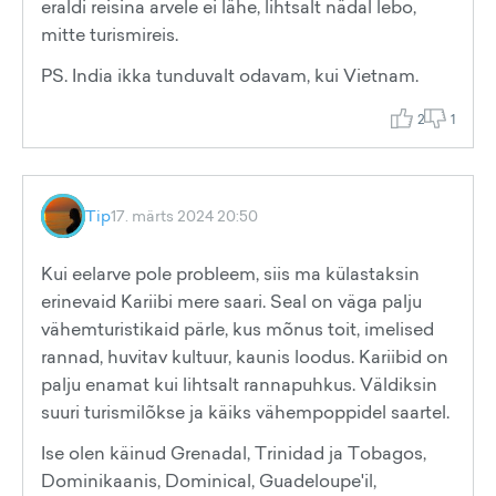
eraldi reisina arvele ei lähe, lihtsalt nädal lebo,
mitte turismireis.
PS. India ikka tunduvalt odavam, kui Vietnam.
2
1
Tip
17. märts 2024 20:50
Kui eelarve pole probleem, siis ma külastaksin
erinevaid Kariibi mere saari. Seal on väga palju
vähemturistikaid pärle, kus mõnus toit, imelised
rannad, huvitav kultuur, kaunis loodus. Kariibid on
palju enamat kui lihtsalt rannapuhkus. Väldiksin
suuri turismilõkse ja käiks vähempoppidel saartel.
Ise olen käinud Grenadal, Trinidad ja Tobagos,
Dominikaanis, Dominical, Guadeloupe'il,