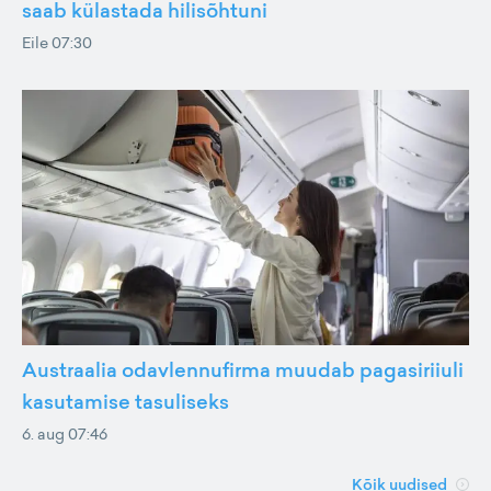
saab külastada hilisõhtuni
Eile 07:30
Austraalia odavlennufirma muudab pagasiriiuli
kasutamise tasuliseks
6. aug 07:46
Kõik uudised