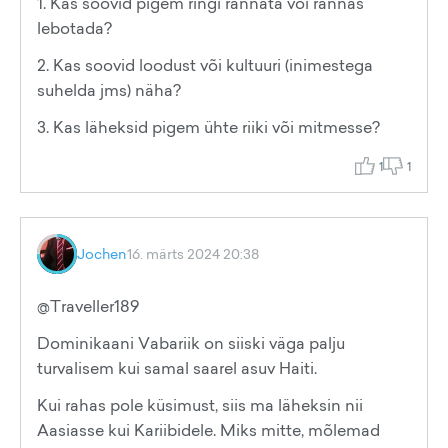
1. Kas soovid pigem ringi rännata või rannas
lebotada?
2. Kas soovid loodust või kultuuri (inimestega
suhelda jms) näha?
3. Kas läheksid pigem ühte riiki või mitmesse?
1
1
Jochen
16. märts 2024 20:38
@Traveller189
Dominikaani Vabariik on siiski väga palju
turvalisem kui samal saarel asuv Haiti.
Kui rahas pole küsimust, siis ma läheksin nii
Aasiasse kui Kariibidele. Miks mitte, mõlemad