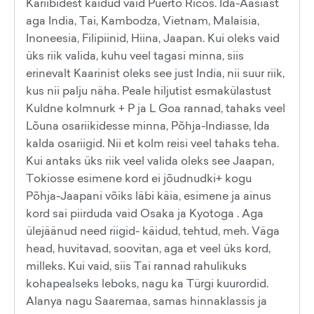
Kariibidest käidud vaid Puerto Ricos. Ida-Aasiast
aga India, Tai, Kambodza, Vietnam, Malaisia,
Inoneesia, Filipiinid, Hiina, Jaapan. Kui oleks vaid
üks riik valida, kuhu veel tagasi minna, siis
erinevalt Kaarinist oleks see just India, nii suur riik,
kus nii palju näha. Peale hiljutist esmakülastust
Kuldne kolmnurk + P ja L Goa rannad, tahaks veel
Lõuna osariikidesse minna, Põhja-Indiasse, Ida
kalda osariigid. Nii et kolm reisi veel tahaks teha.
Kui antaks üks riik veel valida oleks see Jaapan,
Tokiosse esimene kord ei jõudnudki+ kogu
Põhja-Jaapani võiks läbi käia, esimene ja ainus
kord sai piirduda vaid Osaka ja Kyotoga . Aga
ülejäänud need riigid- käidud, tehtud, meh. Väga
head, huvitavad, soovitan, aga et veel üks kord,
milleks. Kui vaid, siis Tai rannad rahulikuks
kohapealseks leboks, nagu ka Türgi kuurordid.
Alanya nagu Saaremaa, samas hinnaklassis ja