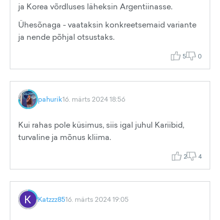
ja Korea võrdluses läheksin Argentiinasse.
Ühesõnaga - vaataksin konkreetsemaid variante
ja nende põhjal otsustaks.
5
0
pahurik
16. märts 2024 18:56
Kui rahas pole küsimus, siis igal juhul Kariibid,
turvaline ja mõnus kliima.
2
4
Katzzz85
16. märts 2024 19:05