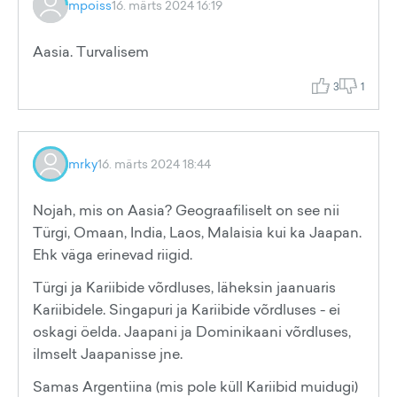
mpoiss
16. märts 2024 16:19
Aasia. Turvalisem
3
1
mrky
16. märts 2024 18:44
Nojah, mis on Aasia? Geograafiliselt on see nii
Türgi, Omaan, India, Laos, Malaisia kui ka Jaapan.
Ehk väga erinevad riigid.
Türgi ja Kariibide võrdluses, läheksin jaanuaris
Kariibidele. Singapuri ja Kariibide võrdluses - ei
oskagi öelda. Jaapani ja Dominikaani võrdluses,
ilmselt Jaapanisse jne.
Samas Argentiina (mis pole küll Kariibid muidugi)