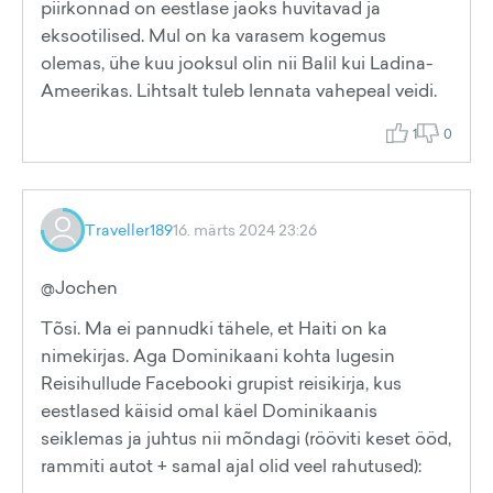
piirkonnad on eestlase jaoks huvitavad ja
eksootilised. Mul on ka varasem kogemus
olemas, ühe kuu jooksul olin nii Balil kui Ladina-
Ameerikas. Lihtsalt tuleb lennata vahepeal veidi.
1
0
Traveller189
16. märts 2024 23:26
@Jochen
Tõsi. Ma ei pannudki tähele, et Haiti on ka
nimekirjas. Aga Dominikaani kohta lugesin
Reisihullude Facebooki grupist reisikirja, kus
eestlased käisid omal käel Dominikaanis
seiklemas ja juhtus nii mõndagi (rööviti keset ööd,
rammiti autot + samal ajal olid veel rahutused):