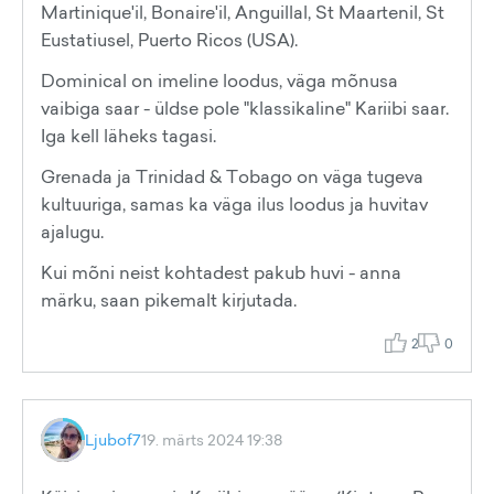
Martinique'il, Bonaire'il, Anguillal, St Maartenil, St
Eustatiusel, Puerto Ricos (USA).
Dominical on imeline loodus, väga mõnusa
vaibiga saar - üldse pole "klassikaline" Kariibi saar.
Iga kell läheks tagasi.
Grenada ja Trinidad & Tobago on väga tugeva
kultuuriga, samas ka väga ilus loodus ja huvitav
ajalugu.
Kui mõni neist kohtadest pakub huvi - anna
märku, saan pikemalt kirjutada.
2
0
Ljubof7
19. märts 2024 19:38