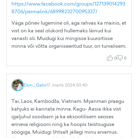
https://www.facebook.com/groups/127139014293
8706/permalink/6899823270095337/
Väga põnev lugemine oli, aga rahvas ka mainis, et
vist on ka seal olukord hullemaks läinud kui
vanasti oli. Muidugi kui mingisse kuurortisse
minna või võtta organiseeritud tuur, on turvalisem.
0
0
Don_Gato
17. märts 2024 00:40
Tai, Laos, Kambodža, Vietnam. Myanmari praegu
kahjuks ei kannata minna. Kagu- Aasia ikka vist
igaljuhul soodsam ja ka eksootilisem seoses
erineva religiooni ning ka hoopis teistsuguse
söögiga. Muidugi lihtsalt jällegi minu arvamus.