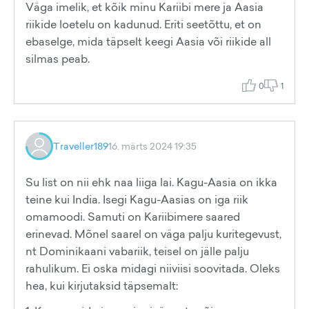
Väga imelik, et kõik minu Kariibi mere ja Aasia
riikide loetelu on kadunud. Eriti seetõttu, et on
ebaselge, mida täpselt keegi Aasia või riikide all
silmas peab.
0
1
Traveller189
16. märts 2024 19:35
Su list on nii ehk naa liiga lai. Kagu-Aasia on ikka
teine kui India. Isegi Kagu-Aasias on iga riik
omamoodi. Samuti on Kariibimere saared
erinevad. Mõnel saarel on väga palju kuritegevust,
nt Dominikaani vabariik, teisel on jälle palju
rahulikum. Ei oska midagi niiviisi soovitada. Oleks
hea, kui kirjutaksid täpsemalt: