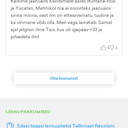
Käisime jaanuaris Kariibimere ääres (Kintana-Roo
ja Yucatan, Mehhiko) ma ei soovitaks jaanuaris
sinna minna, sest ilm on ettearvamatu, tuuline ja
ka vihmane võib olla. Meri väga lainetab. Samal
ajal jälgisin ilma Tais, kus oli igapäev +33 ja
pilvedeta ilm!
1
3
Otsi foorumist
LENNUPAKKUMISED
Edasi-tagasi lennupiletid Tallinnast Réunioni