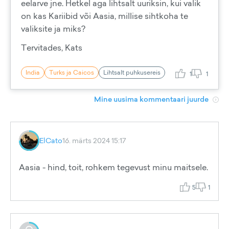
eelarve jne. Hetkel aga lihtsalt uuriksin, kui valik
on kas Kariibid või Aasia, millise sihtkoha te
valiksite ja miks?
Tervitades, Kats
India
Turks ja Caicos
Lihtsalt puhkusereis
1
1
Mine uusima kommentaari juurde
ElCato
16. märts 2024 15:17
Aasia - hind, toit, rohkem tegevust minu maitsele.
5
1