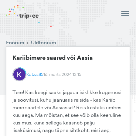
Foorum
/
Üldfoorum
Kariibimere saared või Aasia
Katzzz85
16. märts 2024 13:15
Tere! Kas keegi saaks jagada isiklikke kogemusi
ja soovitusi, kuhu jaanuaris reisida - kas Kariibi
mere saartele või Aasiasse? Reis kestaks umbes
kuu aega. Ma mõistan, et see võib olla keeruline
küsimus, kuna sellega kaasneb palju
lisaküsimusi, nagu täpne sihtkoht, reisi aeg,