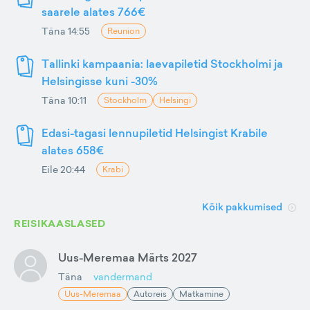
saarele alates 766€
Täna 14:55
Reunion
Tallinki kampaania: laevapiletid Stockholmi ja
Helsingisse kuni -30%
Täna 10:11
Stockholm
Helsingi
Edasi-tagasi lennupiletid Helsingist Krabile
alates 658€
Eile 20:44
Krabi
Kõik pakkumised
REISIKAASLASED
Uus-Meremaa Märts 2027
Täna
vandermand
Uus-Meremaa
Autoreis
Matkamine