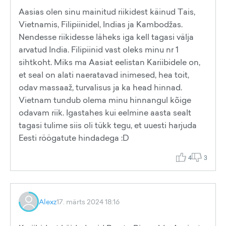
Aasias olen sinu mainitud riikidest käinud Tais,
Vietnamis, Filipiinidel, Indias ja Kambodžas.
Nendesse riikidesse läheks iga kell tagasi välja
arvatud India. Filipiinid vast oleks minu nr 1
sihtkoht. Miks ma Aasiat eelistan Kariibidele on,
et seal on alati naeratavad inimesed, hea toit,
odav massaaž, turvalisus ja ka head hinnad.
Vietnam tundub olema minu hinnangul kõige
odavam riik. Igastahes kui eelmine aasta sealt
tagasi tulime siis oli tükk tegu, et uuesti harjuda
Eesti röögatute hindadega :D
4
3
Alexz
17. märts 2024 18:16