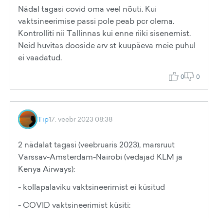
Nädal tagasi covid oma veel nõuti. Kui
vaktsineerimise passi pole peab pcr olema.
Kontrolliti nii Tallinnas kui enne riiki sisenemist.
Neid huvitas dooside arv st kuupäeva meie puhul
ei vaadatud.
0
0
Tip
17. veebr 2023 08:38
2 nädalat tagasi (veebruaris 2023), marsruut
Varssav-Amsterdam-Nairobi (vedajad KLM ja
Kenya Airways):
- kollapalaviku vaktsineerimist ei küsitud
- COVID vaktsineerimist küsiti: