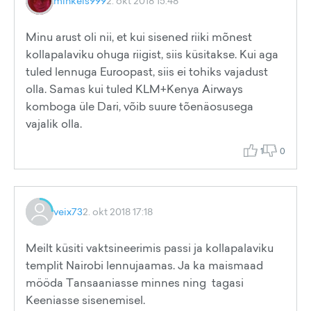
mihkels999
2. okt 2018 15:48
Minu arust oli nii, et kui sisened riiki mõnest
kollapalaviku ohuga riigist, siis küsitakse. Kui aga
tuled lennuga Euroopast, siis ei tohiks vajadust
olla. Samas kui tuled KLM+Kenya Airways
komboga üle Dari, võib suure tõenäosusega
vajalik olla.
1
0
veix73
2. okt 2018 17:18
Meilt küsiti vaktsineerimis passi ja kollapalaviku
templit Nairobi lennujaamas. Ja ka maismaad
mööda Tansaaniasse minnes ning tagasi
Keeniasse sisenemisel.