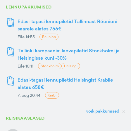
LENNUPAKKUMISED
Edasi-tagasi lennupiletid Tallinnast Réunioni
saarele alates 766€
Eile 14:55
Reunion
Tallinki kampaania: laevapiletid Stockholmi ja
Helsingisse kuni -30%
Eile 10:11
Stockholm
Helsingi
Edasi-tagasi lennupiletid Helsingist Krabile
alates 658€
7. aug 20:44
Krabi
Kõik pakkumised
REISIKAASLASED