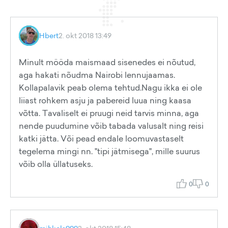
Hbert
2. okt 2018 13:49
Minult mööda maismaad sisenedes ei nõutud,
aga hakati nõudma Nairobi lennujaamas.
Kollapalavik peab olema tehtud.Nagu ikka ei ole
liiast rohkem asju ja pabereid luua ning kaasa
võtta. Tavaliselt ei pruugi neid tarvis minna, aga
nende puudumine võib tabada valusalt ning reisi
katki jätta. Või pead endale loomuvastaselt
tegelema mingi nn. "tipi jätmisega", mille suurus
võib olla üllatuseks.
0
0