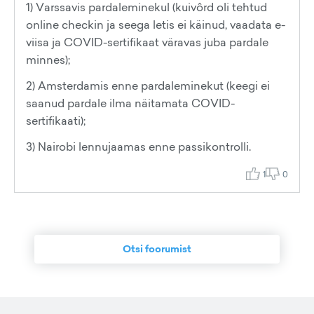
1) Varssavis pardaleminekul (kuivôrd oli tehtud
online checkin ja seega letis ei käinud, vaadata e-
viisa ja COVID-sertifikaat väravas juba pardale
minnes);
2) Amsterdamis enne pardaleminekut (keegi ei
saanud pardale ilma näitamata COVID-
sertifikaati);
3) Nairobi lennujaamas enne passikontrolli.
1
0
Otsi foorumist