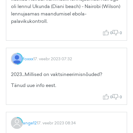
oli lennul Ukunda (Diani beach) - Nairobi (Wilson)
lennujaamas maandumisel ebola-
palavikukontroll.
0
0
foxxx
17. veebr 2023 07:32
2023...Millised on vaktsineerimisnõuded?
Tänud uue info eest.
0
0
ange12
17. veebr 2023 08:34