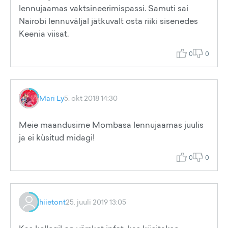
lennujaamas vaktsineerimispassi. Samuti sai
Nairobi lennuväljal jätkuvalt osta riiki sisenedes
Keenia viisat.
0
0
Mari Ly
5. okt 2018 14:30
Meie maandusime Mombasa lennujaamas juulis
ja ei kùsitud midagi!
0
0
hiietont
25. juuli 2019 13:05