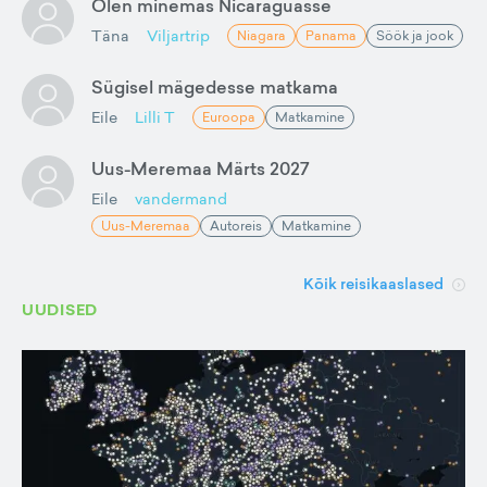
Olen minemas Nicaraguasse
Täna
Viljartrip
Niagara
Panama
Söök ja jook
Sügisel mägedesse matkama
Eile
Lilli T
Euroopa
Matkamine
Uus-Meremaa Märts 2027
Eile
vandermand
Uus-Meremaa
Autoreis
Matkamine
Kõik reisikaaslased
UUDISED