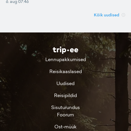
6. aug 07:46
Kõik uudised
Lennupakkumised
Reisikaaslased
Uudised
Reisipildid
Sisuturundus
Foorum
Ost-müük