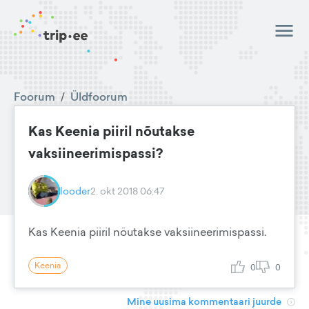
Foorum
/
Üldfoorum
Kas Keenia piiril nõutakse
vaksiineerimispassi?
looder
2. okt 2018 06:47
Kas Keenia piiril nöutakse vaksiineerimispassi.
Keenia
0
0
Mine uusima kommentaari juurde