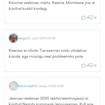
Käisime veebruar, märts. Keenia, Mombasa jne, ei
küsitud kuskil kordagi
0
0
veigo
25. juuli 2019 20:58
Keenias ei nõuta. Tansaanias siiski võidakse
küsida, aga mzungu seal probleemiks pole.
0
0
MoonikaK
18. veebr 2020 11:59
Jaanuar-veebruar 2020 vaktsineerimispassi ei
küsitud Nairobi kummaski lennujaamas. Küll aga