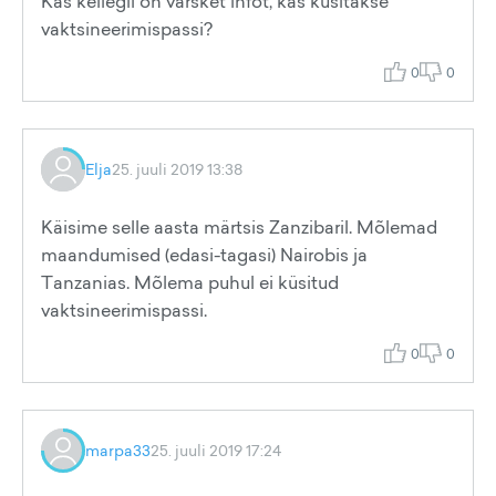
Kas kellegil on värsket infot, kas küsitakse
vaktsineerimispassi?
0
0
Elja
25. juuli 2019 13:38
Käisime selle aasta märtsis Zanzibaril. Mõlemad
maandumised (edasi-tagasi) Nairobis ja
Tanzanias. Mõlema puhul ei küsitud
vaktsineerimispassi.
0
0
marpa33
25. juuli 2019 17:24