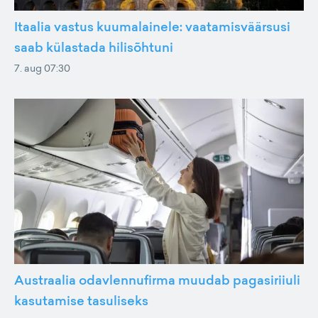
Itaalia vastus kuumalainele: vaatamisväärsusi
saab külastada hilisõhtuni
7. aug 07:30
Austraalia odavlennufirma muudab pagasiriiuli
kasutamise tasuliseks