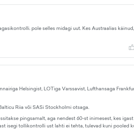
asikontrolli. pole selles midagi uut. Kes Austraalias käinud,
nnairiga Helsingist, LOTiga Varssavist, Lufthansaga Frankfur
rBalticu Riia või SASi Stockholmi otsaga.
passitakse pingsamalt, aga nendest 60-st inimesest, kes igast
ast isegi tollikontrolli ust lahti ei tehta, tulevad kuni pooled k