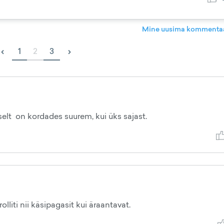
Mine uusima kommentaa
‹
›
1
2
3
iselt on kordades suurem, kui üks sajast.
liti nii käsipagasit kui äraantavat.