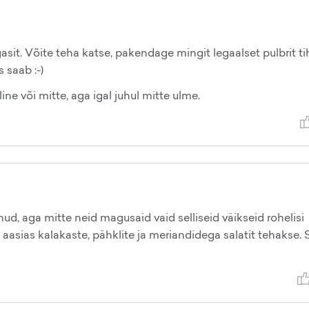
asit. Võite teha katse, pakendage mingit legaalset pulbrit ti
 saab :-)
ine või mitte, aga igal juhul mitte ulme.
d, aga mitte neid magusaid vaid selliseid väikseid rohelisi
 aasias kalakaste, pähklite ja meriandidega salatit tehakse.