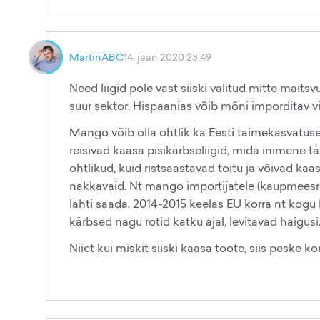
MartinABC
14. jaan 2020 23:49
Need liigid pole vast siiski valitud mitte mait
suur sektor, Hispaanias võib mõni imporditav vi
Mango võib olla ohtlik ka Eesti taimekasvatuse
reisivad kaasa pisikärbseliigid, mida inimene 
ohtlikud, kuid ristsaastavad toitu ja võivad kaa
nakkavaid. Nt mango importijatele (kaupmeesre
lahti saada. 2014-2015 keelas EU korra nt kog
kärbsed nagu rotid katku ajal, levitavad haigusi
Niiet kui miskit siiski kaasa toote, siis peske ko