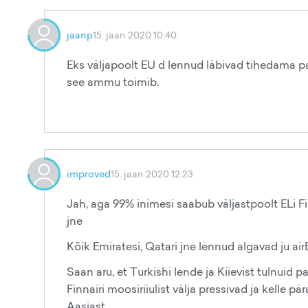
jaanp
15. jaan 2020 10:40
Eks väljapoolt EU d lennud läbivad tihedama pag
see ammu toimib.
improved
15. jaan 2020 12:23
Jah, aga 99% inimesi saabub väljastpoolt ELi Fi
jne
Kõik Emiratesi, Qatari jne lennud algavad ju ai
Saan aru, et Turkishi lende ja Kiievist tulnuid 
Finnairi moosiriiulist välja pressivad ja kelle pär
Aasiast.