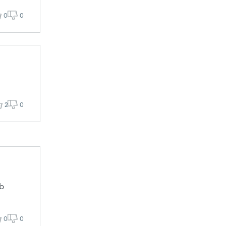
0
0
2
0
eb
0
0