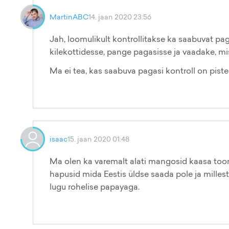
MartinABC
14. jaan 2020 23:56
Jah, loomulikult kontrollitakse ka saabuvat pag
kilekottidesse, pange pagasisse ja vaadake, mis
Ma ei tea, kas saabuva pagasi kontroll on pistel
isaac
15. jaan 2020 01:48
Ma olen ka varemalt alati mangosid kaasa toonu
hapusid mida Eestis üldse saada pole ja millest
lugu rohelise papayaga.