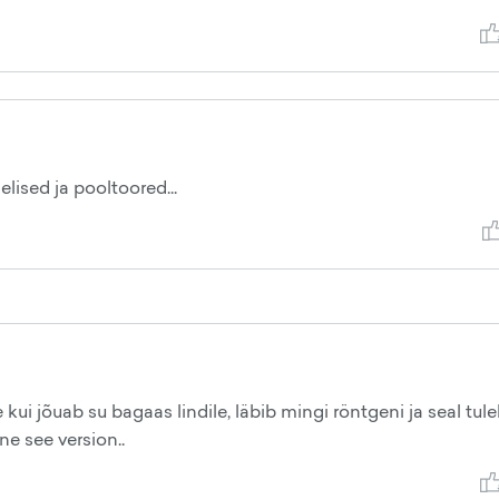
lised ja pooltoored...
 kui jõuab su bagaas lindile, läbib mingi röntgeni ja seal tul
ne see version..