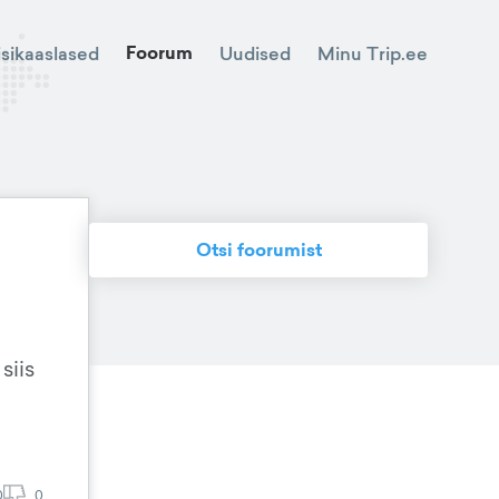
Foorum
Minu Trip.ee
isikaaslased
Uudised
Otsi foorumist
siis
0
0