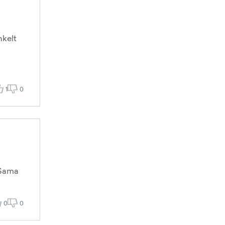
hkelt
1
0
 Sama
0
0