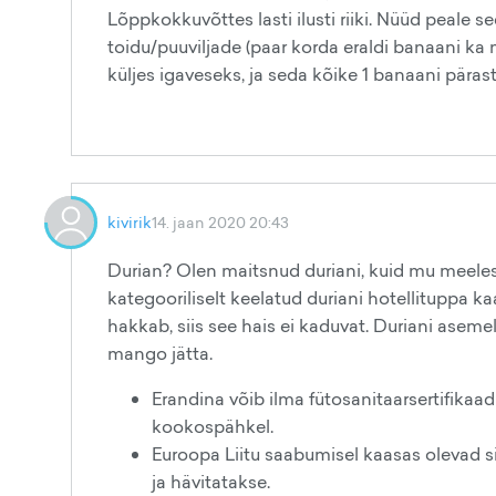
Lõppkokkuvõttes lasti ilusti riiki. Nüüd peale 
toidu/puuviljade (paar korda eraldi banaani ka
küljes igaveseks, ja seda kõike 1 banaani pärast
kivirik
14. jaan 2020 20:43
Durian? Olen maitsnud duriani, kuid mu meelest 
kategooriliselt keelatud duriani hotellituppa ka
hakkab, siis see hais ei kaduvat. Duriani aseme
mango jätta.
Erandina võib ilma fütosanitaarsertifikaadit
kookospähkel.
Euroopa Liitu saabumisel kaasas olevad s
ja hävitatakse.