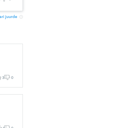
ri juurde
3
0