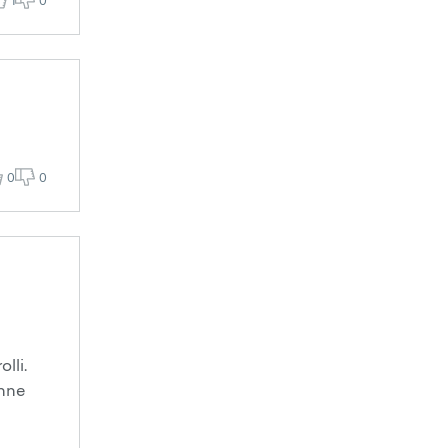
1
0
0
0
lli.
enne