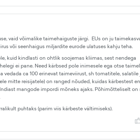
svuse, vaid võimalike taimehaiguste järgi. EUs on ju taimekasv
irus või seenhaigus miljardite eurode ulatuses kahju teha.
le, kuid kindlasti on ohtlik soojemas kliimas, sest nendega
tähelegi ei pane. Need kärbsed pole inimesele ega otse taime
sa vedada ca 100 erinevat taimeviirust, sh tomatitele, salatile
le mitte reisijatele) on ranged nõuded, kuidas kärbestest e
u Indiast mangode impordi mõneks ajaks. Põhimõtteliselt on
.
rralikult puhtaks (parim viis kärbeste vältimiseks).