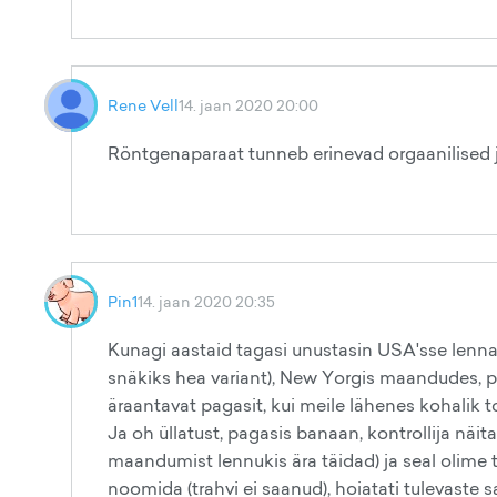
Rene Vell
14. jaan 2020 20:00
Röntgenaparaat tunneb erinevad orgaanilised j
Pin1
14. jaan 2020 20:35
Kunagi aastaid tagasi unustasin USA'sse lennat
snäkiks hea variant), New Yorgis maandudes, pe
äraantavat pagasit, kui meile lähenes kohalik to
Ja oh üllatust, pagasis banaan, kontrollija näit
maandumist lennukis ära täidad) ja seal olime 
noomida (trahvi ei saanud), hoiatati tulevaste s