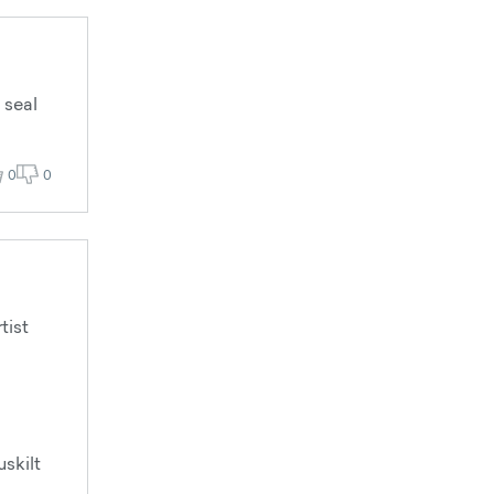
 seal
0
0
tist
uskilt