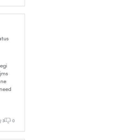
atus
legi
 jms
nne
 need
3
0