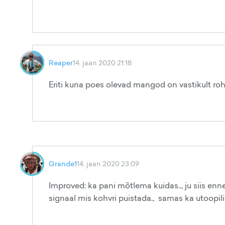
Reaper
14. jaan 2020 21:18
Eriti kuna poes olevad mangod on vastikult rohe
Grande1
14. jaan 2020 23:09
Improved: ka pani mõtlema kuidas.., ju siis enne
signaal mis kohvri puistada., samas ka utoopili