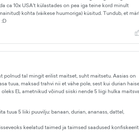
seda ca 10x USA't külastades on pea iga teine kord minult
 mainitud) kohta (väikese huumoriga) küsitud. Tundub, et mär
 :D
polnud tal mingit erilist maitset, suht maitsetu. Aasias on
asa tuua, maksad trahvi nii et vähe pole, sest kui durian hai
l oleks EL ametnikud võinud siiski nende 5 liigi hulka maitsv
a tuua 5 liiki puuvilju: banaan, durian, ananass, dattel,
isseveoks keelatud taimed ja taimsed saadused konfiskeeri