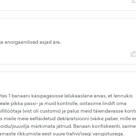
a anorgaanilised asjad ära.
es 1 banaani käsipagasisse (elukaaslane arvas, et lennukis
ale pikka passi- ja muid kontrolle, ootasime lindilt oma
llitöötaja (vist oli customs) ja palus meid täiendavasse kontro
as meile meie eeltäidetud deklaratsiooni (väike paber, mille 
toidu/puuvilja märkimata jätnud. Banaan konfiskeeriti, saime
arnaste rikkumiste eest suure trahvi/isegi vangistusega.