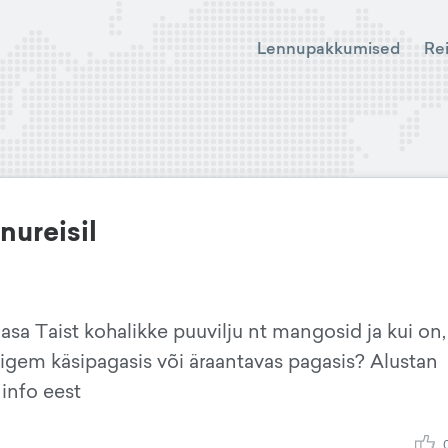
Lennupakkumised
Re
nureisil
sa Taist kohalikke puuvilju nt mangosid ja kui on, 
pigem käsipagasis või äraantavas pagasis? Alustan
 info eest