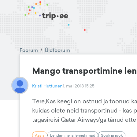
Foorum
/
Üldfoorum
Mango transportimine len
Kristi Huttunen
1. mai 2018 15:25
Tere,Kas keegi on ostnud ja toonud kaa
kuidas olete neid transportinud - kas 
tagasireisi Qatar Airways'ga.tänud ette
Aasia
Lendamine ja lennufirmad
Söök ja jook