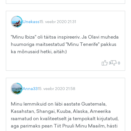
Unekass
15. veebr 2020 21:31
"Minu Ibiza" oli täitsa inspireeriv. Ja Olavi muheda
huumoriga maitsestatud "Minu Tenerife" pakkus
ka mõnusaid hetki, aitäh:)
3
0
Anna33
15. veebr 2020 21:58
Minu lemmikuid on läbi aastate Guatemala,
Kasahstan, Shangai, Kuuba, Alaska, Ameerika
raamatud on kvaliteetselt ja tempokalt kirjutatud,
aga parimaks pean Tiit Pruuli Minu Maailm, hästi