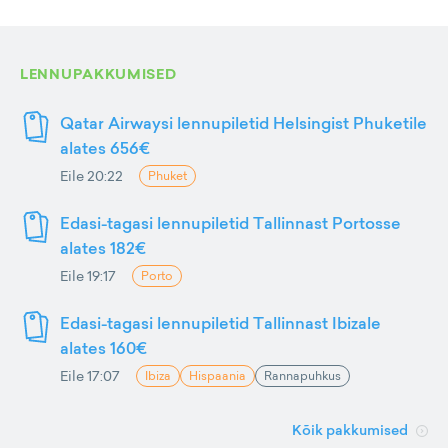
LENNUPAKKUMISED
Qatar Airwaysi lennupiletid Helsingist Phuketile
alates 656€
Eile 20:22
Phuket
Edasi-tagasi lennupiletid Tallinnast Portosse
alates 182€
Eile 19:17
Porto
Edasi-tagasi lennupiletid Tallinnast Ibizale
alates 160€
Eile 17:07
Ibiza
Hispaania
Rannapuhkus
Kõik pakkumised