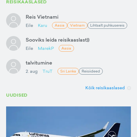
REISIKAASLASED
Reis Vietnami
Eile
Karu
Aasia
Vietnam
Lihtsalt puhkusereis
Sooviks leida reisikaaslast))
Eile
MarekP
Aasia
talvitumine
2. aug
TruT
Sri Lanka
Reisiideed
Kõik reisikaaslased
UUDISED