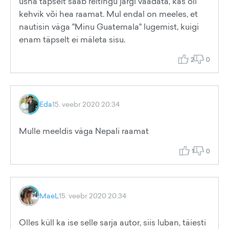
üsna täpselt saab reitingu järgi vaadata, kas oli
kehvik või hea raamat. Mul endal on meeles, et
nautisin väga "Minu Guatemala" lugemist, kuigi
enam täpselt ei mäleta sisu.
2
0
Eda
15. veebr 2020 20:34
Mulle meeldis väga Nepali raamat
1
0
MaeL
15. veebr 2020 20:34
Olles küll ka ise selle sarja autor, siis luban, täiesti