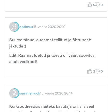
5
0
optimus
15. veebr 2020 20:10
Suured tänud, e-raamat tellitud ja õhtu saab
jäktuda :)
Edit: Raamat loetud ja tõesti oli väärt soovitus,
aitäh veelkord!
2
0
summerrock
15. veebr 2020 20:14
Kui Goodreadsis näiteks kasutaja on, siis seal