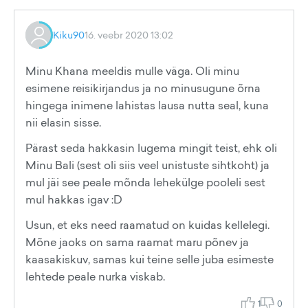
Kiku90
16. veebr 2020 13:02
Minu Khana meeldis mulle väga. Oli minu
esimene reisikirjandus ja no minusugune õrna
hingega inimene lahistas lausa nutta seal, kuna
nii elasin sisse.
Pärast seda hakkasin lugema mingit teist, ehk oli
Minu Bali (sest oli siis veel unistuste sihtkoht) ja
mul jäi see peale mõnda lehekülge pooleli sest
mul hakkas igav :D
Usun, et eks need raamatud on kuidas kellelegi.
Mõne jaoks on sama raamat maru põnev ja
kaasakiskuv, samas kui teine selle juba esimeste
lehtede peale nurka viskab.
1
0