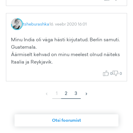
tsheburashka
16. veebr 2020 16:01
Minu India oli väga hästi kirjutatud. Berlin samuti.
Guatemala.
Äärmiselt kehvad on minu meelest olnud näiteks
Itaalia ja Reykjavik.
0
0
‹
›
1
2
3
Otsi foorumist