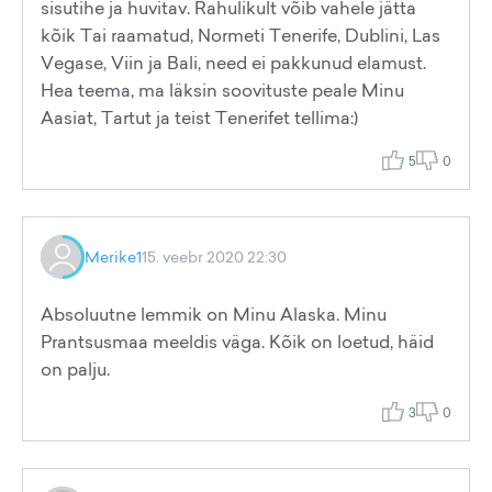
sisutihe ja huvitav. Rahulikult võib vahele jätta
kõik Tai raamatud, Normeti Tenerife, Dublini, Las
Vegase, Viin ja Bali, need ei pakkunud elamust.
Hea teema, ma läksin soovituste peale Minu
Aasiat, Tartut ja teist Tenerifet tellima:)
5
0
Merike1
15. veebr 2020 22:30
Absoluutne lemmik on Minu Alaska. Minu
Prantsusmaa meeldis väga. Kõik on loetud, häid
on palju.
3
0