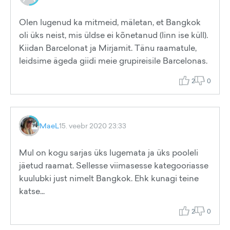
Olen lugenud ka mitmeid, mäletan, et Bangkok
oli üks neist, mis üldse ei kõnetanud (linn ise küll).
Kiidan Barcelonat ja Mirjamit. Tänu raamatule,
leidsime ägeda giidi meie grupireisile Barcelonas.
2
0
MaeL
15. veebr 2020 23:33
Mul on kogu sarjas üks lugemata ja üks pooleli
jäetud raamat. Sellesse viimasesse kategooriasse
kuulubki just nimelt Bangkok. Ehk kunagi teine
katse...
2
0