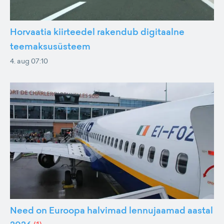
Horvaatia kiirteedel rakendub digitaalne
teemaksusüsteem
4. aug 07:10
Need on Euroopa halvimad lennujaamad aastal