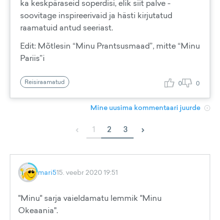
ka keskpäraseid soperdisi, elik siit palve -
soovitage inspireerivaid ja hästi kirjutatud
raamatuid antud seeriast.
Edit: Mõtlesin “Minu Prantsusmaad”, mitte “Minu
Pariis”i
Reisiraamatud
0
0
Mine uusima kommentaari juurde
‹
›
1
2
3
mari5
15. veebr 2020 19:51
"Minu" sarja vaieldamatu lemmik "Minu
Okeaania".