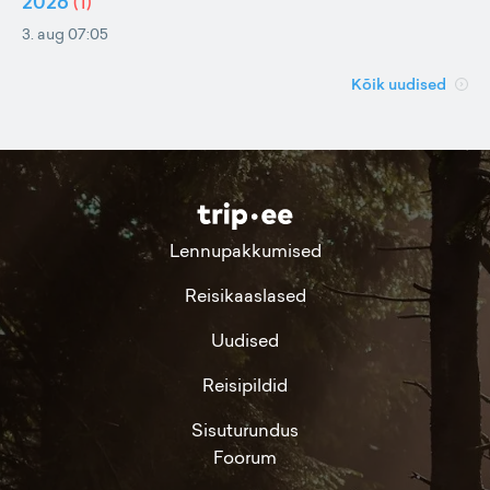
2026
(
1
)
3. aug 07:05
Kõik uudised
Lennupakkumised
Reisikaaslased
Uudised
Reisipildid
Sisuturundus
Foorum