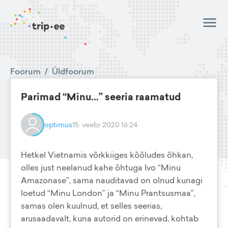
Foorum
/
Üldfoorum
Parimad “Minu...” seeria raamatud
optimus
15. veebr 2020 16:24
Hetkel Vietnamis võrkkiiges kõõludes õhkan,
olles just neelanud kahe õhtuga Ivo “Minu
Amazonase”, sama nauditavad on olnud kunagi
loetud “Minu London” ja “Minu Prantsusmaa”,
samas olen kuulnud, et selles seerias,
arusaadavalt, kuna autorid on erinevad, kohtab