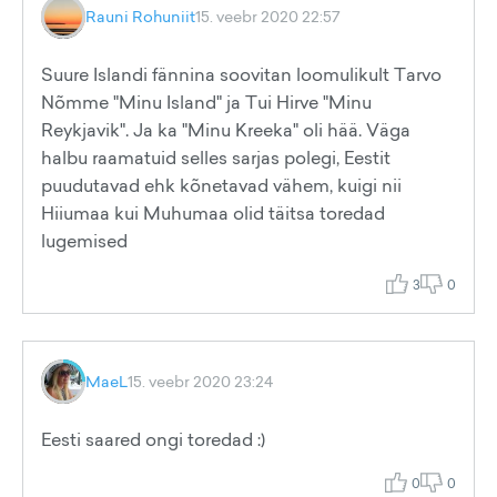
Rauni Rohuniit
15. veebr 2020 22:57
Suure Islandi fännina soovitan loomulikult Tarvo
Nõmme "Minu Island" ja Tui Hirve "Minu
Reykjavik". Ja ka "Minu Kreeka" oli hää. Väga
halbu raamatuid selles sarjas polegi, Eestit
puudutavad ehk kõnetavad vähem, kuigi nii
Hiiumaa kui Muhumaa olid täitsa toredad
lugemised
3
0
MaeL
15. veebr 2020 23:24
Eesti saared ongi toredad :)
0
0