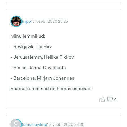
tripp
15. veebr 2020 23:25
Minu lemmikud:
- Reykjavik, Tui Hirv
- Jeruusalemm, Heilika Pikkov
- Berliin, Jaana Davidjants
- Barcelona, Mirjam Johannes
Raamatu-maitsed on hirmus erinevad!
1
0
teine huviline
15. veebr 2020 23:30