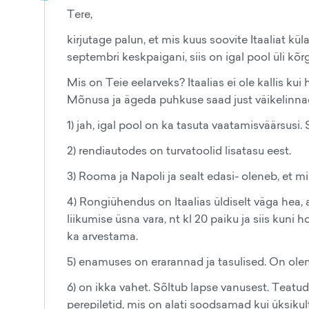
Tere,
kirjutage palun, et mis kuus soovite Itaaliat kü
septembri keskpaigani, siis on igal pool üli kõ
Mis on Teie eelarveks? Itaalias ei ole kallis ku
Mõnusa ja ägeda puhkuse saad just väikelinnad
1) jah, igal pool on ka tasuta vaatamisväärsusi.
2) rendiautodes on turvatoolid lisatasu eest.
3) Rooma ja Napoli ja sealt edasi- oleneb, et m
4) Rongiühendus on Itaalias üldiselt väga hea,
liikumise üsna vara, nt kl 20 paiku ja siis kuni 
ka arvestama.
5) enamuses on erarannad ja tasulised. On olem
6) on ikka vahet. Sõltub lapse vanusest. Teat
perepiletid, mis on alati soodsamad kui üksikul