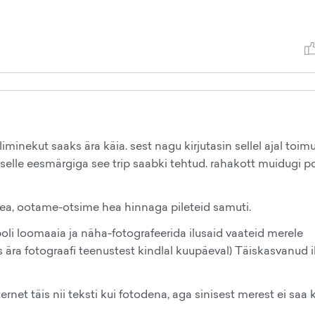
liminekut saaks ära käia. sest nagu kirjutasin sellel ajal toim
elle eesmärgiga see trip saabki tehtud. rahakott muidugi p
tea, ootame-otsime hea hinnaga pileteid samuti.
oli loomaaia ja näha-fotografeerida ilusaid vaateid merele
 ära fotograafi teenustest kindlal kuupäeval) Täiskasvanud i
ernet täis nii teksti kui fotodena, aga sinisest merest ei saa