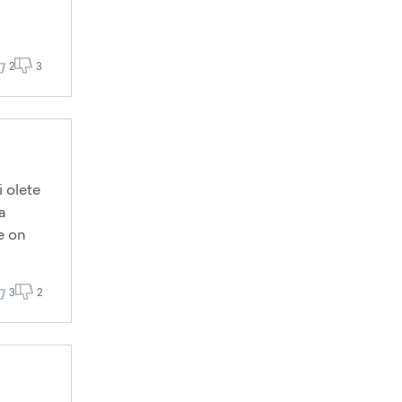
2
3
i olete
a
e on
3
2