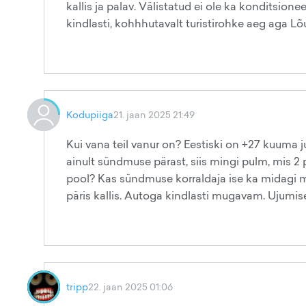
kallis ja palav. Välistatud ei ole ka konditsion
kindlasti, kohhhutavalt turistirohke aeg aga Lõ
Kodupiiga
21. jaan 2025 21:49
Kui vana teil vanur on? Eestiski on +27 kuuma jub
ainult sündmuse pärast, siis mingi pulm, mis 2 
pool? Kas sündmuse korraldaja ise ka midagi m
päris kallis. Autoga kindlasti mugavam. Ujumise
tripp
22. jaan 2025 01:06