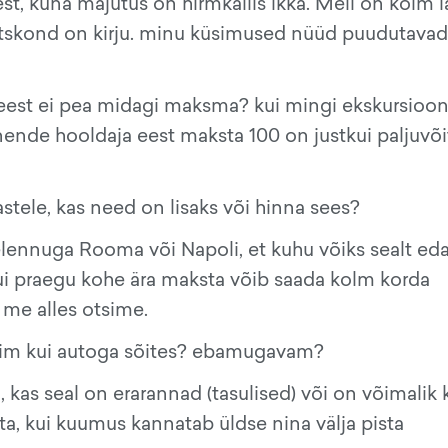
, kuna majutus on hirmkallis ikka. Meil on kolm la
eltskond on kirju. minu küsimused nüüd puudutavad
e eest ei pea midagi maksma? kui mingi ekskursioo
 nende hooldaja eest maksta 100 on justkui paljuvõi
astele, kas need on lisaks või hinna sees?
lelennuga Rooma või Napoli, et kuhu võiks sealt eda
ui praegu kohe ära maksta võib saada kolm korda
 me alles otsime.
allim kui autoga sõites? ebamugavam?
, kas seal on erarannad (tasulised) või on võimalik 
isata, kui kuumus kannatab üldse nina välja pista