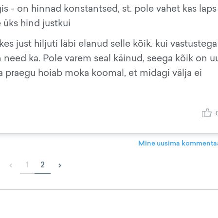
is - on hinnad konstantsed, st. pole vahet kas laps
 üks hind justkui
kes just hiljuti läbi elanud selle kõik. kui vastustega
tan need ka. Pole varem seal käinud, seega kõik on uu
ba praegu hoiab moka koomal, et midagi välja ei
Mine uusima kommentaa
‹
›
1
2