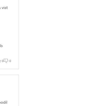
 vist
ib
0
0
oodil