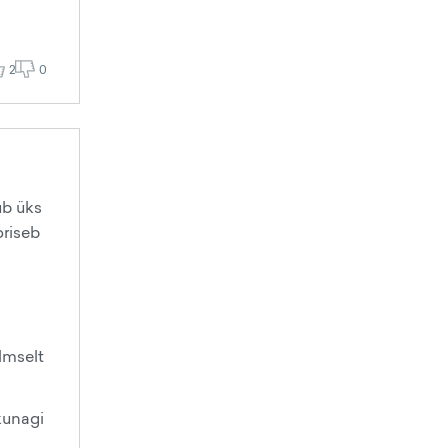
2
0
ub üks
oriseb
lmselt
 kunagi