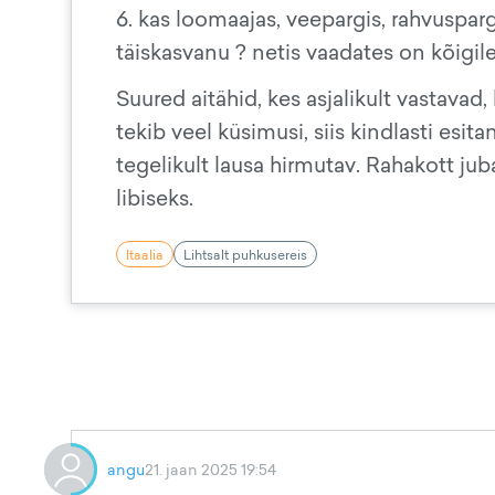
6. kas loomaajas, veepargis, rahvusparg
täiskasvanu ? netis vaadates on kõigile
Suured aitähid, kes asjalikult vastavad, 
tekib veel küsimusi, siis kindlasti esi
tegelikult lausa hirmutav. Rahakott ju
libiseks.
Itaalia
Lihtsalt puhkusereis
angu
21. jaan 2025 19:54