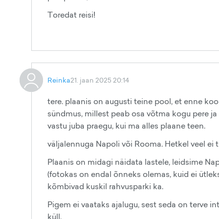
Toredat reisi!
Reinka
21. jaan 2025 20:14
tere. plaanis on augusti teine pool, et enne koo
sündmus, millest peab osa võtma kogu pere ja s
vastu juba praegu, kui ma alles plaane teen.
väljalennuga Napoli või Rooma. Hetkel veel ei 
Plaanis on midagi näidata lastele, leidsime Nap
(fotokas on endal õnneks olemas, kuid ei ütleks
kõmbivad kuskil rahvusparki ka.
Pigem ei vaataks ajalugu, sest seda on terve int
küll.