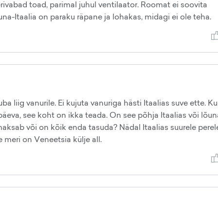
eerivabad toad, parimal juhul ventilaator. Roomat ei soovita
una-Itaalia on paraku räpane ja lohakas, midagi ei ole teha.
a liig vanurile. Ei kujuta vanuriga hästi Itaalias suve ette. Ku
päeva, see koht on ikka teada. On see põhja Itaalias või lõun
aksab või on kõik enda tasuda? Nädal Itaalias suurele perel
 meri on Veneetsia külje all.