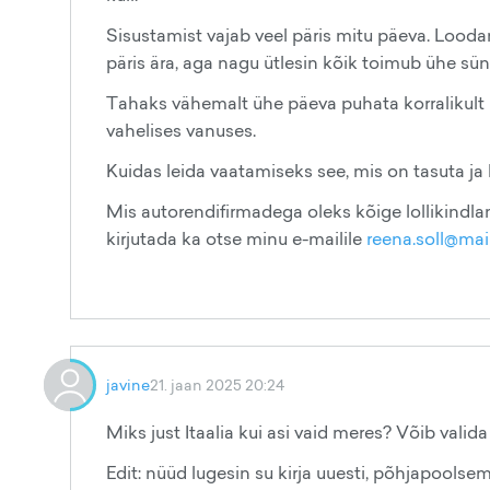
Sisustamist vajab veel päris mitu päeva. Lood
päris ära, aga nagu ütlesin kõik toimub ühe sü
Tahaks vähemalt ühe päeva puhata korralikult r
vahelises vanuses.
Kuidas leida vaatamiseks see, mis on tasuta ja
Mis autorendifirmadega oleks kõige lollikindl
kirjutada ka otse minu e-mailile
reena.soll@mai
javine
21. jaan 2025 20:24
Miks just Itaalia kui asi vaid meres? Võib valida
Edit: nüüd lugesin su kirja uuesti, põhjapoolsema