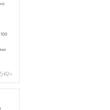
nii
e 100
 kas
1
1
a