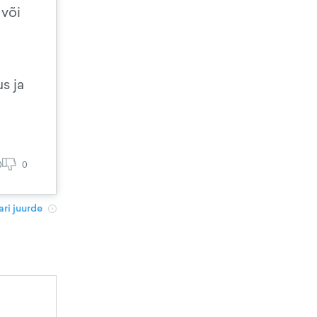
 või
s ja
0
0
ri juurde