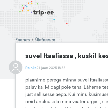
Foorum
/
Üldfoorum
suvel Itaaliasse , kuskil k
Reinka
21. jaan 2025 18:58
plaanime perega minna suvel Itaaliasse.
palav ka. Midagi pole teha. Läheme te
just sellisesse aega. Kui minu küsimus
neid analüüsida mina vaatenurgast, siis