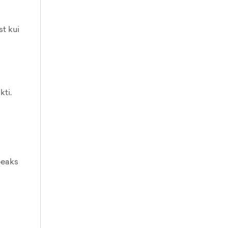
st kui
kti.
 peaks