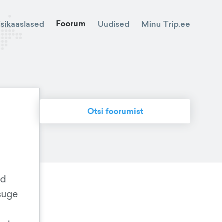
Foorum
Minu Trip.ee
isikaaslased
Uudised
Otsi foorumist
ud
tsuge