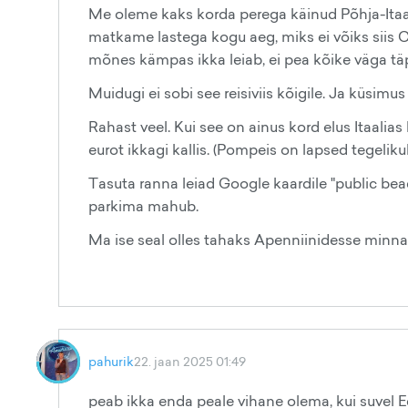
Me oleme kaks korda perega käinud Põhja-Itaali
matkame lastega kogu aeg, miks ei võiks siis 
mõnes kämpas ikka leiab, ei pea kõike väga täp
Muidugi ei sobi see reisiviis kõigile. Ja küsimus 
Rahast veel. Kui see on ainus kord elus Itaalias k
eurot ikkagi kallis. (Pompeis on lapsed tegeliku
Tasuta ranna leiad Google kaardile "public beach"
parkima mahub.
Ma ise seal olles tahaks Apenniinidesse minna
pahurik
22. jaan 2025 01:49
peab ikka enda peale vihane olema, kui suvel Ee