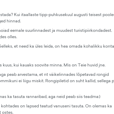
lastada? Kui itaallaste tipp-puhkusekuul augusti teisest poole
rged hinnad.
i hoiad eemale suurlinnadest ja muudest turistipiirkondadest.
es olles.
 Selleks, et need ka üles leida, on hea omada kohalikku konta
is kuus, kui kauaks soovite minna. Mis on Teie huvid jne.
 aga peab arvestama, et nt väikelinnades lõpetavad rongid
hommikuni ei liigu miskit. Rongipiletid on suht kallid, sellega
as ka tasuta rannaribad, aga neid peab siis teadma:)
ud kohtades on lapsed teatud vanuseni tasuta. On olemas ka
t ostes.