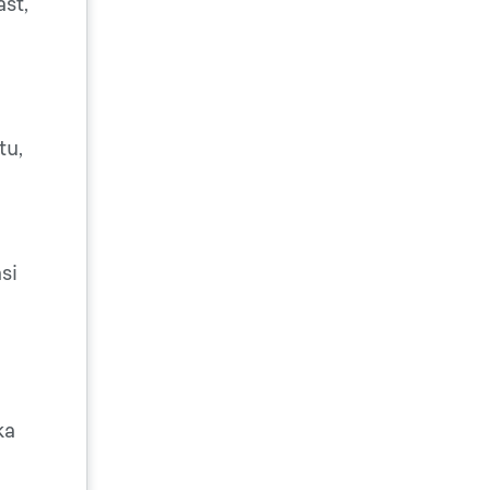
st,
n
tu,
si
ka