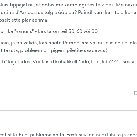
as tippajal nii, et ööbisime kämpingutes telkides. Me niikui
Cortina d'Ampezzos telgis ööbida? Paindlikum ka - telgikoha
selt ette planeerima.
on ka "vanuris" - kas ta on teil 50, 60 või 80.
äia, ja on valida, kas näete Pompei ära või ei - siis ehk ei ol
lt tasuta, probleem on pigem piletite saadavus.)
 kirjutades. Või küsid kohalikelt "lido, lido, lido???". Iseasi,
.
stist kuhugi puhkama sõita, Eesti suvi on niigi lühike ja sed