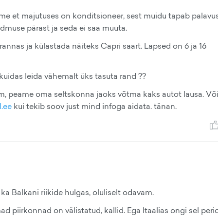
ame et majutuses on konditsioneer, sest muidu tapab palavus
ndmuse pärast ja seda ei saa muuta.
annas ja külastada näiteks Capri saart. Lapsed on 6 ja 16
 kuidas leida vähemalt üks tasuta rand ??
am, peame oma seltskonna jaoks võtma kaks autot lausa. Võ
l.ee
kui tekib soov just mind infoga aidata. tänan.
 ka Balkani riikide hulgas, oluliselt odavam.
d piirkonnad on välistatud, kallid. Ega Itaalias ongi sel peri