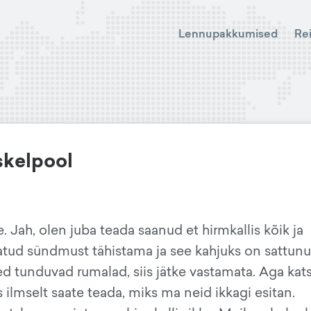
Lennupakkumised
Re
eskelpool
 Jah, olen juba teada saanud et hirmkallis kõik ja
atud sündmust tähistama ja see kahjuks on sattun
ed tunduvad rumalad, siis jätke vastamata. Aga ka
 ilmselt saate teada, miks ma neid ikkagi esitan.