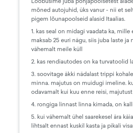
Loobusime juba põhjapoolsetest aladest
mõned autojuhid, üks vanur - nii et s
pigem lõunapoolseid alasid Itaalias.
1. kas seal on midagi vaadata ka, mill
maksab 25 euri nägu, siis juba laste ja
vähemalt meile küll
2. kas rendiautodes on ka turvatoolid l
3. soovitage äkki nädalast trippi koha
minna. majutus on muidugi imeline. k
odavamalt kui kuu enne reisi, majutust
4. rongiga linnast linna kimada, on k
5. kui vähemalt ühel saarekesel ära käia
lihtsalt ennast kuskil kasta ja pikali v