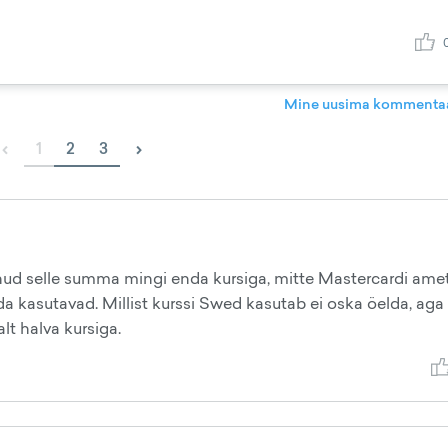
Mine uusima kommentaa
‹
›
1
2
3
nud selle summa mingi enda kursiga, mitte Mastercardi amet
a kasutavad. Millist kurssi Swed kasutab ei oska öelda, aga
lt halva kursiga.