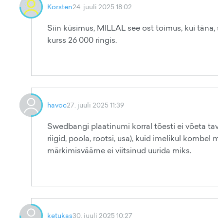
Korsten
24. juuli 2025 18:02
Siin küsimus, MILLAL see ost toimus, kui täna, sii
kurss 26 000 ringis.
havoc
27. juuli 2025 11:39
Swedbangi plaatinumi korral tõesti ei võeta ta
riigid, poola, rootsi, usa), kuid imelikul kombe
märkimisväärne ei viitsinud uurida miks.
ketukas
30. juuli 2025 10:27