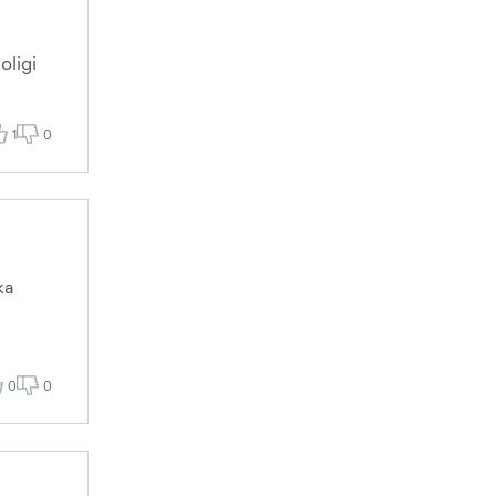
oligi
1
0
ka
0
0