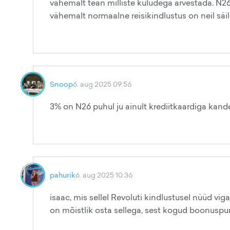
vähemalt tean milliste kuludega arvestada. N26
vähemalt normaalne reisikindlustus on neil säil
Snoop
6. aug 2025 09:56
3% on N26 puhul ju ainult krediitkaardiga kand
pahurik
6. aug 2025 10:36
isaac, mis sellel Revoluti kindlustusel nüüd vi
on mõistlik osta sellega, sest kogud boonuspu