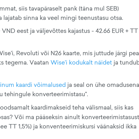
mat, siis tavapäraselt pank (täna mul SEB)
a lajatab sinna ka veel mingi teenustasu otsa.
00 VND eest ja väljevõttes kajastus - 42.66 EUR + TT
ise'i, Revoluti või N26 kaarte, mis juttude järgi pe
ks tegema. Vaatan
Wise'i kodukalt näidet
ja tundub
tinum kaardi võimalused
ja seal on ühe omadusen
ndu tehingule konverteerimistasu".
oodsamalt kaardimakseid teha välismaal, siis kas
sas? Või ma pääseksin ainult konverteerimistasus
see TT 1,5%) ja konventeerimiskursi väänaksid ikka