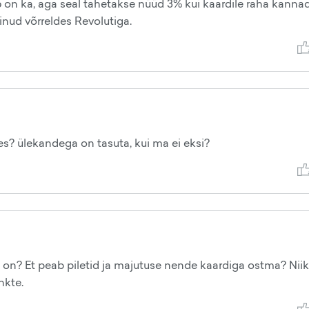
 on ka, aga seal tahetakse nüüd 3% kui kaardile raha kannad
inud võrreldes Revolutiga.
es? ülekandega on tasuta, kui ma ei eksi?
ga on? Et peab piletid ja majutuse nende kaardiga ostma? Niik
nkte.