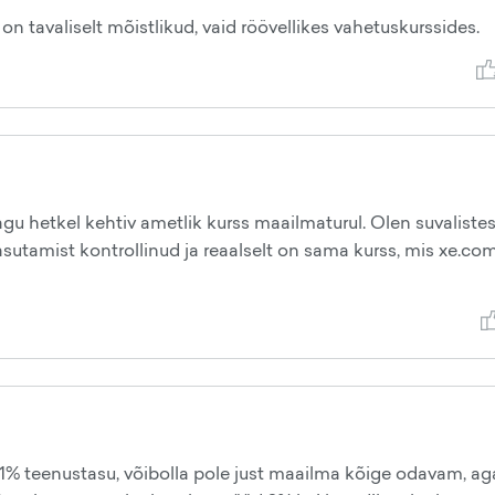
n tavaliselt mõistlikud, vaid röövellikes vahetuskurssides.
 hetkel kehtiv ametlik kurss maailmaturul. Olen suvaliste
sutamist kontrollinud ja reaalselt on sama kurss, mis xe.com
+1% teenustasu, võibolla pole just maailma kõige odavam, ag