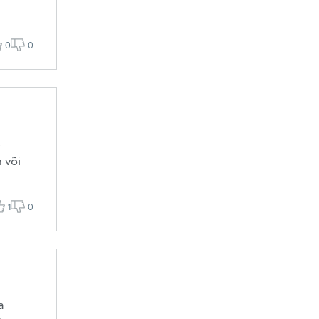
0
0
s
 või
1
0
a