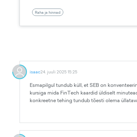
Raha ja hinnad
isaac
24. juuli 2025 15:25
Esmapilgul tundub küll, et SEB on konventeeri
kursiga mida FinTech kaardid üldiselt minutead
konkreetne tehing tundub tõesti olema üllatava