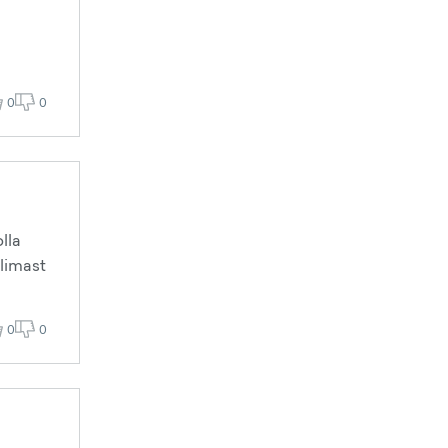
0
0
lla
llimast
0
0