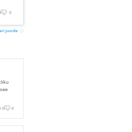
0
0
ri juurde
liku
 see
0
0