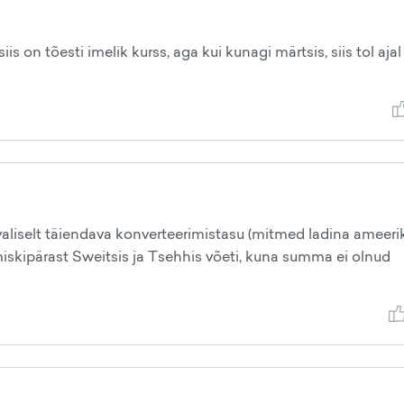
s on tõesti imelik kurss, aga kui kunagi märtsis, siis tol ajal 
valiselt täiendava konverteerimistasu (mitmed ladina ameeri
l miskipärast Sweitsis ja Tsehhis võeti, kuna summa ei olnud