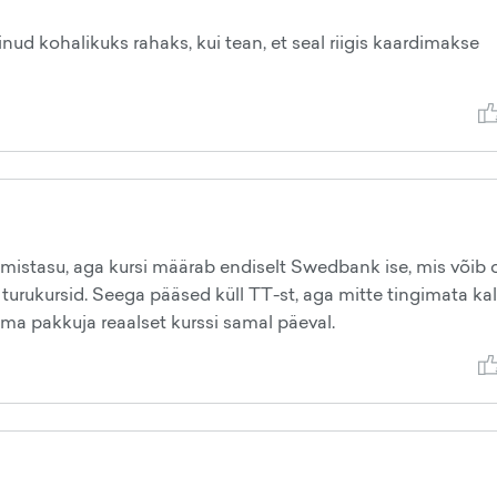
d kohalikuks rahaks, kui tean, et seal riigis kaardimakse
mistasu, aga kursi määrab endiselt Swedbank ise, mis võib o
 turukursid. Seega pääsed küll TT-st, aga mitte tingimata ka
ma pakkuja reaalset kurssi samal päeval.