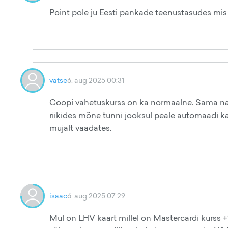
Point pole ju Eesti pankade teenustasudes mis o
vatse
6. aug 2025 00:31
Coopi vahetuskurss on ka normaalne. Sama nagu
riikides mõne tunni jooksul peale automaadi ka
mujalt vaadates.
isaac
6. aug 2025 07:29
Mul on LHV kaart millel on Mastercardi kurss 