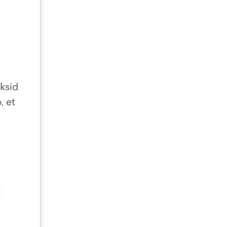
aksid
, et
a
t