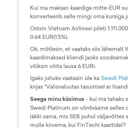
Kui ma maksan kaardiga mitte-EUR sum
konverteerib selle mingi oma kursiga j
Ostsin Vietnam Airlinesi pileti 1.111.0
0.64 EUR­‌(1.5%).
Ok, mõtlesin, et vaataks siis lähemalt W
kaardimaksed kliendi jaoks soodsama
võiksin võita lausa 6 EURi.
Igaks juhuks vaatasin üle ka
Swedi Pla
kirjas "Välisvaluutas tasumisel ei lisa
Seega minu küsimus
- kui ma tahaks s
Swedi Platinum on võrdväärne selles o
(äkki sama, mis SEB puhul väljavõttes 
mulle kirvema, kui FinTechi kaartidel?