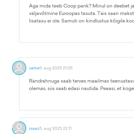
Aga mida teeb Coop pank? Minul on deebet ja 
väljavõtmine Euroopas tasuta. Tais saan makst
lisatasu ei ole. Samuti on kindlustus kõigile koo
vatse
5. aug 2025 21:05
Rändrahnuga saab terves maailmas teenustasuta
olemas, siis saab edasi nautida. Peaasi, et kogem
isaac
5. aug 2025 22:11