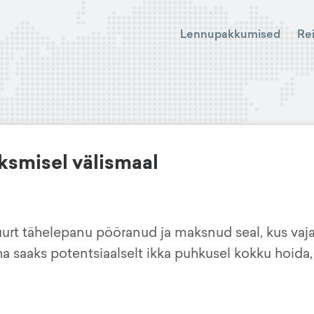
Lennupakkumised
Re
smisel välismaal
urt tähelepanu pööranud ja maksnud seal, kus vaja
a saaks potentsiaalselt ikka puhkusel kokku hoida,