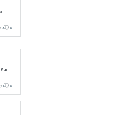
ja
0
0
 Kui
1
0