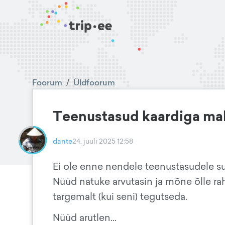
Foorum
/
Üldfoorum
Teenustasud kaardiga mak
dante
24. juuli 2025 12:58
Ei ole enne nendele teenustasudele su
Nüüd natuke arvutasin ja mõne õlle rah
targemalt (kui seni) tegutseda.
Nüüd arutlen...