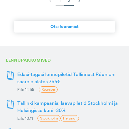
‹
›
1
2
Otsi foorumist
LENNUPAKKUMISED
Edasi-tagasi lennupiletid Tallinnast Réunioni
saarele alates 766€
Eile 14:55
Reunion
Tallinki kampaania: laevapiletid Stockholmi ja
Helsingisse kuni -30%
Eile 10:11
Stockholm
Helsingi