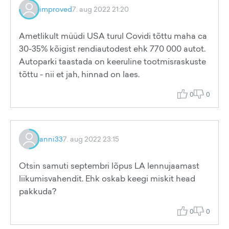
improved
7. aug 2022 21:20
Ametlikult müüdi USA turul Covidi tõttu maha ca
30-35% kõigist rendiautodest ehk 770 000 autot.
Autoparki taastada on keeruline tootmisraskuste
tõttu - nii et jah, hinnad on laes.
0
0
anni33
7. aug 2022 23:15
Otsin samuti septembri lõpus LA lennujaamast
liikumisvahendit. Ehk oskab keegi miskit head
pakkuda?
0
0