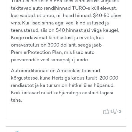
Turo-l ei ole selle hinna sees kindlustust. Alguses
tekitavad auto rendihinnad TURO-s küll elevust,
kus vaatad, et ohoo, nii head hinnad, $40-50 päev
vms. Kui lisad sinna aga veel kindlustused ja
teenustasud, siis on $40 hinnast asi väga kaugel.
Kõige odavamat kindlustust ju ei võta, kus
omavastutus on 3000 dollarit, seega jääb
PremierProtection Plan, mis lisab auto
päevarendile veel samapalju juurde.
Autorendihinnad on Ameerikas tõusnud
kõrgustesse, kuna Hertziga kadus turult 200 000
rendiautot ja ka turism on hetkel üles hüpanud.
Kõik üritavad nüüd kahjumitega aastaid tagasi
teha.
1
0