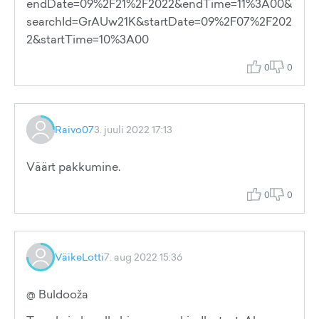
endDate=09%2F21%2F2022&endTime=11%3A00&
searchId=GrAUw21K&startDate=09%2F07%2F202
2&startTime=10%3A00
0
0
Raivo07
3. juuli 2022 17:13
Väärt pakkumine.
0
0
VäikeLotti
7. aug 2022 15:36
@ Buldooža