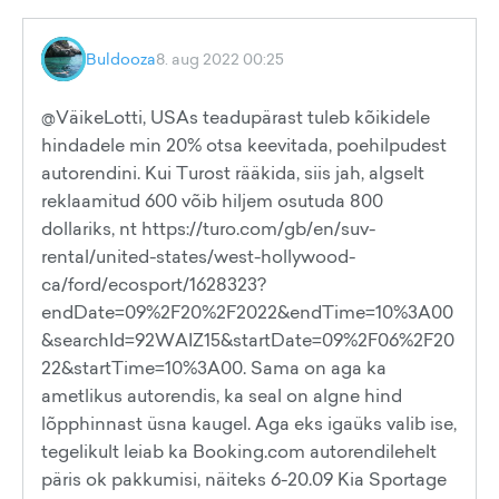
Buldooza
8. aug 2022 00:25
@VäikeLotti, USAs teadupärast tuleb kõikidele
hindadele min 20% otsa keevitada, poehilpudest
autorendini. Kui Turost rääkida, siis jah, algselt
reklaamitud 600 võib hiljem osutuda 800
dollariks, nt https://turo.com/gb/en/suv-
rental/united-states/west-hollywood-
ca/ford/ecosport/1628323?
endDate=09%2F20%2F2022&endTime=10%3A00
&searchId=92WAIZ15&startDate=09%2F06%2F20
22&startTime=10%3A00. Sama on aga ka
ametlikus autorendis, ka seal on algne hind
lõpphinnast üsna kaugel. Aga eks igaüks valib ise,
tegelikult leiab ka Booking.com autorendilehelt
päris ok pakkumisi, näiteks 6-20.09 Kia Sportage