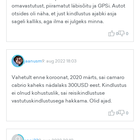
omavastutust, piiramatut läbisõitu ja GPSi. Autot
otsides oli näha, et just kindlustus ajabki asja
sageli kalliks, aga ilma ei julgeks minna.
0
0
jaanusm
9. aug 2022 18:03
Vahetult enne koroonat, 2020 märts, sai camaro
cabrio kaheks nädalaks 300USD eest. Kindlustus
ei olnud kohustuslik, sai reisikindlustuse
vastutuskindlustusega hakkama. Olid ajad.
0
0