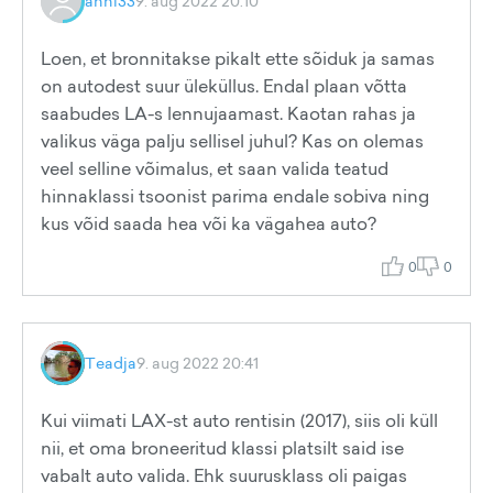
anni33
9. aug 2022 20:10
Loen, et bronnitakse pikalt ette sõiduk ja samas
on autodest suur üleküllus. Endal plaan võtta
saabudes LA-s lennujaamast. Kaotan rahas ja
valikus väga palju sellisel juhul? Kas on olemas
veel selline võimalus, et saan valida teatud
hinnaklassi tsoonist parima endale sobiva ning
kus võid saada hea või ka vägahea auto?
0
0
Teadja
9. aug 2022 20:41
Kui viimati LAX-st auto rentisin (2017), siis oli küll
nii, et oma broneeritud klassi platsilt said ise
vabalt auto valida. Ehk suurusklass oli paigas