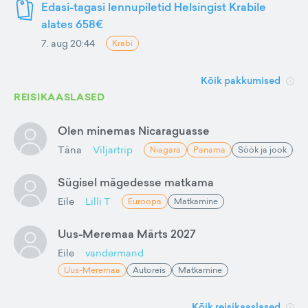
Edasi-tagasi lennupiletid Helsingist Krabile
alates 658€
7. aug 20:44
Krabi
Kõik pakkumised
REISIKAASLASED
Olen minemas Nicaraguasse
Täna
Viljartrip
Niagara
Panama
Söök ja jook
Sügisel mägedesse matkama
Eile
Lilli T
Euroopa
Matkamine
Uus-Meremaa Märts 2027
Eile
vandermand
Uus-Meremaa
Autoreis
Matkamine
Kõik reisikaaslased