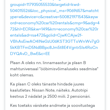
groupid=117935055533&targetid=kwd-
504015526&loc_physical_ms=9069657&matcht
ype=e&device=c&creative=500821971543&keyw
ord=economy%20car%20rentals&cmp=9&adg=4
72&hl=ECR&kw=149&km=economy%20car%20r
entals&ad=rsa472&gclid=CjwKCAjw2f-
VBhAsEiwAO4lNeGzU06KST3GTToWnWv7gG
5kKBTFmD5NdBBpc8Jm5t8E4VgntrSls4RoCn
DYQAvD_BwE&c=EE
Plaan A oleks nn. linnamaastur ja plaan B
mahtuniversaal "ööbimisvõimaluseks seadmise"
koht olemas.
Ka plaan C oleks tänaste hindade juures
kaalutletav. Nissan Note, näiteks. Autotripi
kestvus 2 nädalat ja 2500 miili. 2 pensionäri.
Kes toetaks värskete andmete ja soovitustega