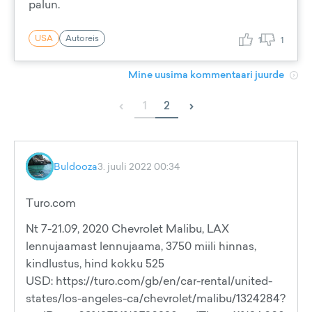
palun.
USA
Autoreis
1
1
Mine uusima kommentaari juurde
‹
›
1
2
Buldooza
3. juuli 2022 00:34
Turo.com
Nt 7-21.09, 2020 Chevrolet Malibu, LAX
lennujaamast lennujaama, 3750 miili hinnas,
kindlustus, hind kokku 525
USD: https://turo.com/gb/en/car-rental/united-
states/los-angeles-ca/chevrolet/malibu/1324284?