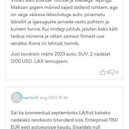
Võtan alati kõikide "tuttide ja viledega" lepingu.
Maksan pigem mõned sajad dollarid rohkem, aga
on väga väikese läbisõiduga auto, piiramatu
läbisõit ja igasuguste jamade vastu puhtam ja
kuivem tunne. Kui midagi juhtub, jalutan kaks kätt
taskus minema ja võtan samast firmast uue
rendika. Korra nii tehtud, toimib.
Just bookisin märts 2023 auto. SUV, 2 nädalat
1200 USD. LAX lennujaam.
0
0
martinl
8. aug 2022 15:44
Sai ka broneeritud septembriks LAXist kaheks
nädalaks rendiauto (standard size, Enterprise) 1150
EUR eest autoeurope kaudu. Sisaldab null