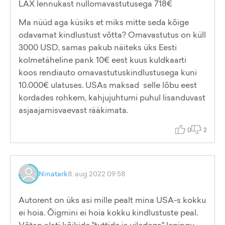
LAX lennukast nullomavastutusega 718€
Ma nüüd aga küsiks et miks mitte seda kõige
odavamat kindlustust võtta? Omavastutus on küll
3000 USD, samas pakub näiteks üks Eesti
kolmetäheline pank 10€ eest kuus kuldkaarti
koos rendiauto omavastutuskindlustusega kuni
10.000€ ulatuses. USAs maksad selle lõbu eest
kordades rohkem, kahjujuhtumi puhul lisanduvast
asjaajamisvaevast rääkimata.
0
2
Ninatark
8. aug 2022 09:58
Autorent on üks asi mille pealt mina USA-s kokku
ei hoia. Õigmini ei hoia kokku kindlustuste peal.