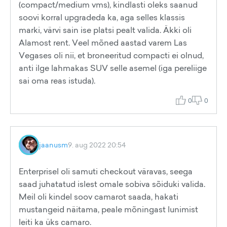
(compact/medium vms), kindlasti oleks saanud
soovi korral upgradeda ka, aga selles klassis
marki, värvi sain ise platsi pealt valida. Äkki oli
Alamost rent. Veel mõned aastad varem Las
Vegases oli nii, et broneeritud compacti ei olnud,
anti ilge lahmakas SUV selle asemel (iga pereliige
sai oma reas istuda).
0
0
jaanusm
9. aug 2022 20:54
Enterprisel oli samuti checkout väravas, seega
saad juhatatud islest omale sobiva sõiduki valida.
Meil oli kindel soov camarot saada, hakati
mustangeid näitama, peale mõningast lunimist
leiti ka üks camaro.