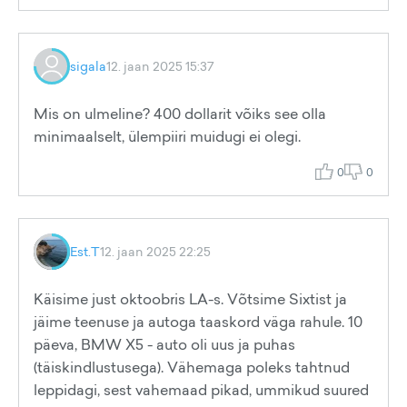
sigala
12. jaan 2025 15:37
Mis on ulmeline? 400 dollarit võiks see olla
minimaalselt, ülempiiri muidugi ei olegi.
0
0
Est.T
12. jaan 2025 22:25
Käisime just oktoobris LA-s. Võtsime Sixtist ja
jäime teenuse ja autoga taaskord väga rahule. 10
päeva, BMW X5 - auto oli uus ja puhas
(täiskindlustusega). Vähemaga poleks tahtnud
leppidagi, sest vahemaad pikad, ummikud suured