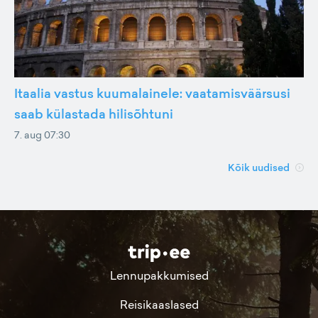
Itaalia vastus kuumalainele: vaatamisväärsusi
saab külastada hilisõhtuni
7. aug 07:30
Kõik uudised
Lennupakkumised
Reisikaaslased