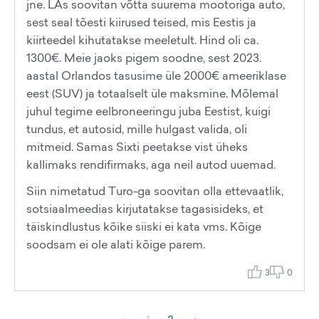
jne. LAs soovitan võtta suurema mootoriga auto,
sest seal tõesti kiirused teised, mis Eestis ja
kiirteedel kihutatakse meeletult. Hind oli ca.
1300€. Meie jaoks pigem soodne, sest 2023.
aastal Orlandos tasusime üle 2000€ ameeriklase
eest (SUV) ja totaalselt üle maksmine. Mõlemal
juhul tegime eelbroneeringu juba Eestist, kuigi
tundus, et autosid, mille hulgast valida, oli
mitmeid. Samas Sixti peetakse vist üheks
kallimaks rendifirmaks, aga neil autod uuemad.
Siin nimetatud Turo-ga soovitan olla ettevaatlik,
sotsiaalmeedias kirjutatakse tagasisideks, et
täiskindlustus kõike siiski ei kata vms. Kõige
soodsam ei ole alati kõige parem.
3
0