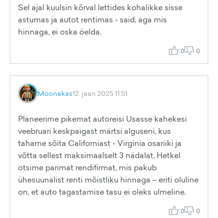
Sel ajal kuulsin kõrval lettides kohalikke sisse
astumas ja autot rentimas - said, aga mis
hinnaga, ei oska öelda.
0
0
Moonakas
12. jaan 2025 11:51
Planeerime pikemat autoreisi Usasse kahekesi
veebruari keskpaigast märtsi alguseni, kus
tahame sõita Californiast - Virginia osariiki ja
võtta sellest maksimaalselt 3 nädalat. Hetkel
otsime parimat rendifirmat, mis pakub
ühesuunalist renti mõistliku hinnaga – eriti oluline
on, et auto tagastamise tasu ei oleks ulmeline.
0
0