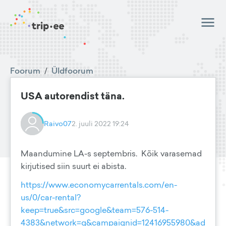
Foorum
/
Üldfoorum
USA autorendist täna.
Raivo07
2. juuli 2022 19:24
Maandumine LA-s septembris. Kõik varasemad
kirjutised siin suurt ei abista.
https://www.economycarrentals.com/en-
us/0/car-rental?
keep=true&src=google&team=576-514-
4383&network=g&campaignid=12416955980&ad