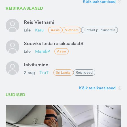
Kõik pakkumised
REISIKAASLASED
Reis Vietnami
Eile
Karu
Aasia
Vietnam
Lihtsalt puhkusereis
Sooviks leida reisikaaslast))
Eile
MarekP
Aasia
talvitumine
2. aug
TruT
Sri Lanka
Reisiideed
Kõik reisikaaslased
UUDISED