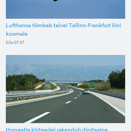
Lufthansa tõmbab talvel Tallinn-Frankfurt liini
koomale
Eile 07:37
Horvaatia kiirteedel rakendub digitaalne