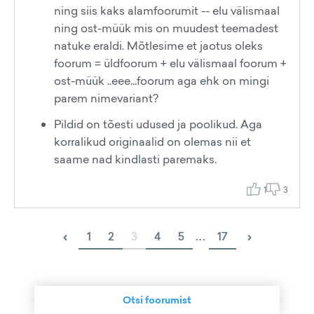
ning siis kaks alamfoorumit -- elu välismaal
ning ost-müük mis on muudest teemadest
natuke eraldi. Mõtlesime et jaotus oleks
foorum = üldfoorum + elu välismaal foorum +
ost-müük ..eee...foorum aga ehk on mingi
parem nimevariant?
Pildid on tõesti udused ja poolikud. Aga
korralikud originaalid on olemas nii et
saame nad kindlasti paremaks.
1
3
‹
›
1
2
3
4
5
...
17
Otsi foorumist