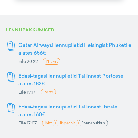
LENNUPAKKUMISED
Qatar Airwaysi lennupiletid Helsingist Phuketile
alates 656€
Eile 20:22
Phuket
Edasi-tagasi lennupiletid Tallinnast Portosse
alates 182€
Eile 19:17
Porto
Edasi-tagasi lennupiletid Tallinnast Ibizale
alates 160€
Eile 17:07
Ibiza
Hispaania
Rannapuhkus