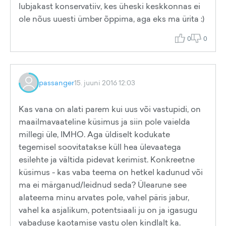
lubjakast konservatiiv, kes üheski keskkonnas ei
ole nõus uuesti ümber õppima, aga eks ma ürita :)
0
0
passanger
15. juuni 2016 12:03
Kas vana on alati parem kui uus või vastupidi, on
maailmavaateline küsimus ja siin pole vaielda
millegi üle, IMHO. Aga üldiselt kodukate
tegemisel soovitatakse küll hea ülevaatega
esilehte ja vältida pidevat kerimist. Konkreetne
küsimus - kas vaba teema on hetkel kadunud või
ma ei märganud/leidnud seda? Ülearune see
alateema minu arvates pole, vahel päris jabur,
vahel ka asjalikum, potentsiaali ju on ja igasugu
vabaduse kaotamise vastu olen kindlalt ka.