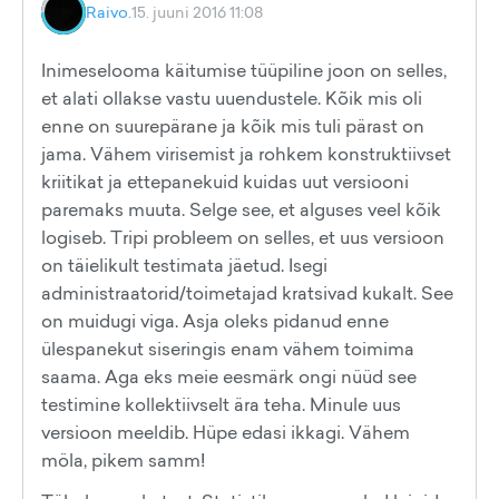
Raivo.
15. juuni 2016 11:08
Inimeselooma käitumise tüüpiline joon on selles,
et alati ollakse vastu uuendustele. Kõik mis oli
enne on suurepärane ja kõik mis tuli pärast on
jama. Vähem virisemist ja rohkem konstruktiivset
kriitikat ja ettepanekuid kuidas uut versiooni
paremaks muuta. Selge see, et alguses veel kõik
logiseb. Tripi probleem on selles, et uus versioon
on täielikult testimata jäetud. Isegi
administraatorid/toimetajad kratsivad kukalt. See
on muidugi viga. Asja oleks pidanud enne
ülespanekut siseringis enam vähem toimima
saama. Aga eks meie eesmärk ongi nüüd see
testimine kollektiivselt ära teha. Minule uus
versioon meeldib. Hüpe edasi ikkagi. Vähem
möla, pikem samm!