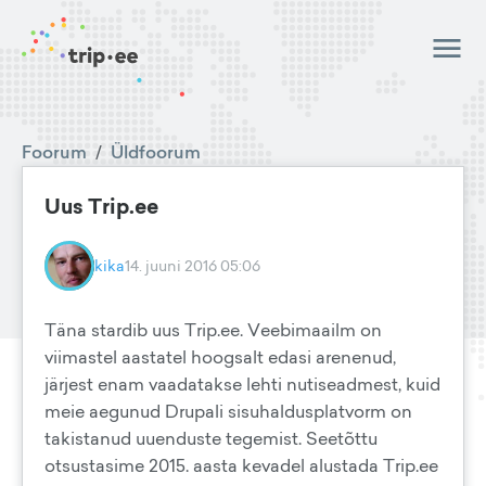
Foorum
/
Üldfoorum
Uus Trip.ee
kika
14. juuni 2016 05:06
Täna stardib uus Trip.ee. Veebimaailm on
viimastel aastatel hoogsalt edasi arenenud,
järjest enam vaadatakse lehti nutiseadmest, kuid
meie aegunud Drupali sisuhaldusplatvorm on
takistanud uuenduste tegemist. Seetõttu
otsustasime 2015. aasta kevadel alustada Trip.ee