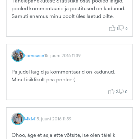
Tähelepanekutest: Statistika osas pooled laigid,
pooled kommentaarid ja postitused on kadunud.
Samuti enamus minu poolt üles laetud pilte.
1
6
homeuser
15. juuni 2016 11:39
Paljudel laigid ja kommentaarid on kadunud.
Minul isiklikult pea pooled:(
2
0
MkM
15. juuni 2016 11:59
Ohoo, äge et asja ette võtsite, ise olen täielik