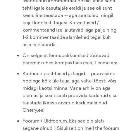
lisandunud kommentaaride üle, kuna seda
tehti igale kasutajale eraldi ja see oli suht
keeruline teostada -- aga see tuleb mingil
kujul kindlasti tagasi. Ka vastused /
kommentaarid ise laiutavad liiga palju ning
1-2 kommentaaride alamlehed tegelikult
asja ei paranda.
On selge et lennupakkumised töötavad
paremini ühes kompaktses reas. Teeme ära.
Kadunud postitused ja laigid -- proovisime
hoolega kõik üle tuua, aga vahel tõesti võis
midagi kaotsi minna. Vana arhiiv on aga
olemas ja sealt saab proovida kadunud sisu
taastada (kaasa arvatud kadumaläinud
Cherry.ee)
Foorum / Üldfoorum. Eks see ole alati
segane olnud :) Sisuliselt on meil the foorum