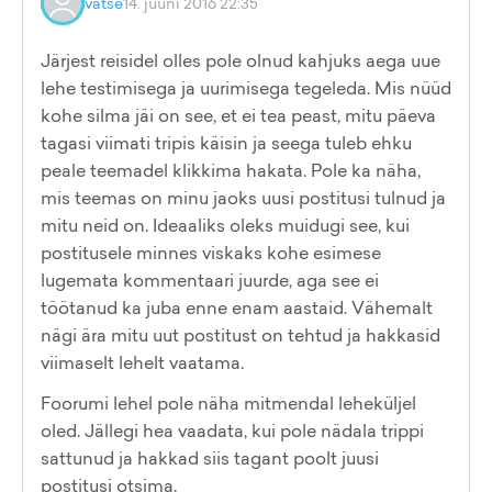
vatse
14. juuni 2016 22:35
Järjest reisidel olles pole olnud kahjuks aega uue
lehe testimisega ja uurimisega tegeleda. Mis nüüd
kohe silma jäi on see, et ei tea peast, mitu päeva
tagasi viimati tripis käisin ja seega tuleb ehku
peale teemadel klikkima hakata. Pole ka näha,
mis teemas on minu jaoks uusi postitusi tulnud ja
mitu neid on. Ideaaliks oleks muidugi see, kui
postitusele minnes viskaks kohe esimese
lugemata kommentaari juurde, aga see ei
töötanud ka juba enne enam aastaid. Vähemalt
nägi ära mitu uut postitust on tehtud ja hakkasid
viimaselt lehelt vaatama.
Foorumi lehel pole näha mitmendal leheküljel
oled. Jällegi hea vaadata, kui pole nädala trippi
sattunud ja hakkad siis tagant poolt juusi
postitusi otsima.