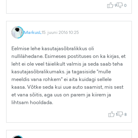
9
0
MarkusL
15. juuni 2016 10:25
Eelmise lehe kasutajasõbralikkus oli
nullilähedane. Esimeses postituses on ka kirjas, et
leht ei ole veel täielikult valmis ja seda saab teha
kasutajasõbralikumaks. ja tagasiside "mulle
meeldis vana rohkem" ei aita kuidagi sellele
kaasa. Võtke seda kui uue auto saamist, mis sest
et vana sõitis, aga uus on parem ja kiirem ja
lihtsam hooldada.
1
8