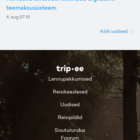
teemaksusüsteem
4. aug 07:10
Kõik uudised
Lennupakkumised
Reisikaaslased
Uudised
Reisipildid
Sisuturundus
Foorum