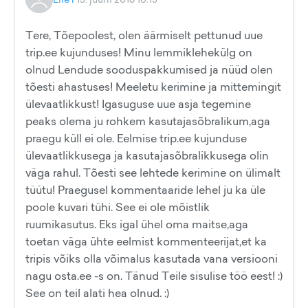
Tere, Tõepoolest, olen äärmiselt pettunud uue
trip.ee kujunduses! Minu lemmiklehekülg on
olnud Lendude sooduspakkumised ja nüüd olen
tõesti ahastuses! Meeletu kerimine ja mittemingit
ülevaatlikkust! Igasuguse uue asja tegemine
peaks olema ju rohkem kasutajasõbralikum,aga
praegu küll ei ole. Eelmise trip.ee kujunduse
ülevaatlikkusega ja kasutajasõbralikkusega olin
väga rahul. Tõesti see lehtede kerimine on ülimalt
tüütu! Praegusel kommentaaride lehel ju ka üle
poole kuvari tühi. See ei ole mõistlik
ruumikasutus. Eks igal ühel oma maitse,aga
toetan väga ühte eelmist kommenteerijat,et ka
tripis võiks olla võimalus kasutada vana versiooni
nagu osta.ee -s on. Tänud Teile sisulise töö eest! :)
See on teil alati hea olnud. :)