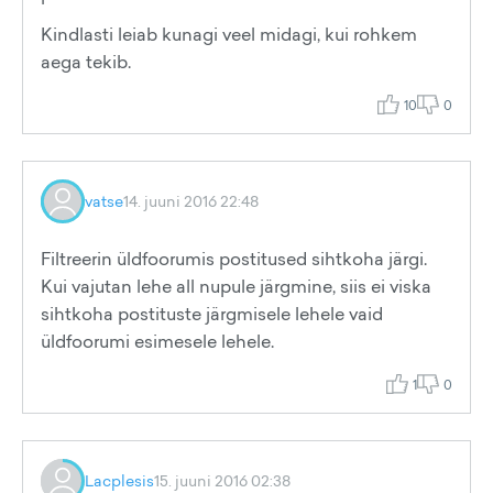
Kindlasti leiab kunagi veel midagi, kui rohkem
aega tekib.
10
0
vatse
14. juuni 2016 22:48
Filtreerin üldfoorumis postitused sihtkoha järgi.
Kui vajutan lehe all nupule järgmine, siis ei viska
sihtkoha postituste järgmisele lehele vaid
üldfoorumi esimesele lehele.
1
0
Lacplesis
15. juuni 2016 02:38