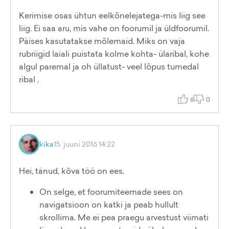
Kerimise osas ühtun eelkõnelejatega-mis liig see
liig. Ei saa aru, mis vahe on foorumil ja üldfoorumil.
Päises kasutatakse mõlemaid. Miks on vaja
rubriigid laiali puistata kolme kohta- ülaribal, kohe
algul paremal ja oh üllatust- veel lõpus tumedal
ribal .
6
0
kika
15. juuni 2016 14:22
Hei, tänud, kõva töö on ees.
On selge, et foorumiteemade sees on
navigatsioon on katki ja peab hullult
skrollima. Me ei pea praegu arvestust viimati