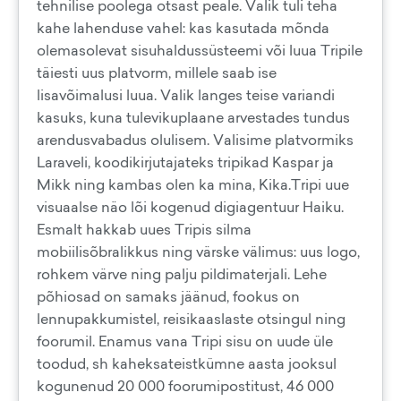
tehnilise poolega otsast peale. Valik tuli teha
kahe lahenduse vahel: kas kasutada mõnda
olemasolevat sisuhaldussüsteemi või luua Tripile
täiesti uus platvorm, millele saab ise
lisavõimalusi luua. Valik langes teise variandi
kasuks, kuna tulevikuplaane arvestades tundus
arendusvabadus olulisem. Valisime platvormiks
Laraveli, koodikirjutajateks tripikad Kaspar ja
Mikk ning kambas olen ka mina, Kika.Tripi uue
visuaalse näo lõi kogenud digiagentuur Haiku.
Esmalt hakkab uues Tripis silma
mobiilisõbralikkus ning värske välimus: uus logo,
rohkem värve ning palju pildimaterjali. Lehe
põhiosad on samaks jäänud, fookus on
lennupakkumistel, reisikaaslaste otsingul ning
foorumil. Enamus vana Tripi sisu on uude üle
toodud, sh kaheksateistkümne aasta jooksul
kogunenud 20 000 foorumipostitust, 46 000