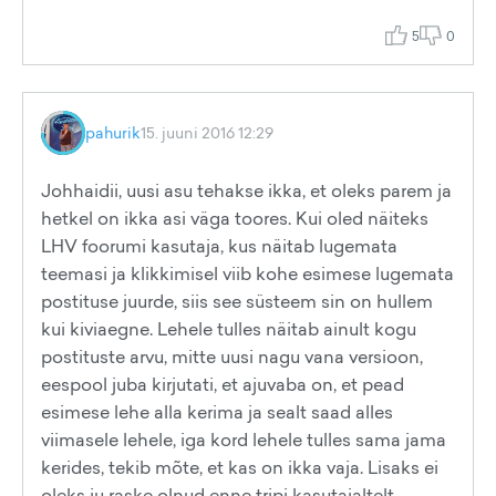
5
0
pahurik
15. juuni 2016 12:29
Johhaidii, uusi asu tehakse ikka, et oleks parem ja
hetkel on ikka asi väga toores. Kui oled näiteks
LHV foorumi kasutaja, kus näitab lugemata
teemasi ja klikkimisel viib kohe esimese lugemata
postituse juurde, siis see süsteem sin on hullem
kui kiviaegne. Lehele tulles näitab ainult kogu
postituste arvu, mitte uusi nagu vana versioon,
eespool juba kirjutati, et ajuvaba on, et pead
esimese lehe alla kerima ja sealt saad alles
viimasele lehele, iga kord lehele tulles sama jama
kerides, tekib mõte, et kas on ikka vaja. Lisaks ei
oleks ju raske olnud enne tripi kasutajaltelt