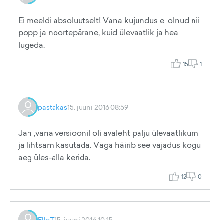
Ei meeldi absoluutselt! Vana kujundus ei olnud nii
popp ja noortepärane, kuid ülevaatlik ja hea
lugeda.
15
1
pastakas
15. juuni 2016 08:59
Jah ,vana versioonil oli avaleht palju ülevaatlikum
ja lihtsam kasutada. Väga häirib see vajadus kogu
aeg üles-alla kerida.
12
0
ElleT
15. juuni 2016 10:15