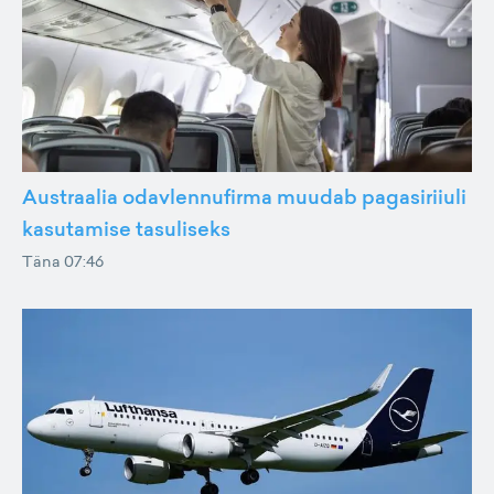
Austraalia odavlennufirma muudab pagasiriiuli
kasutamise tasuliseks
Täna 07:46