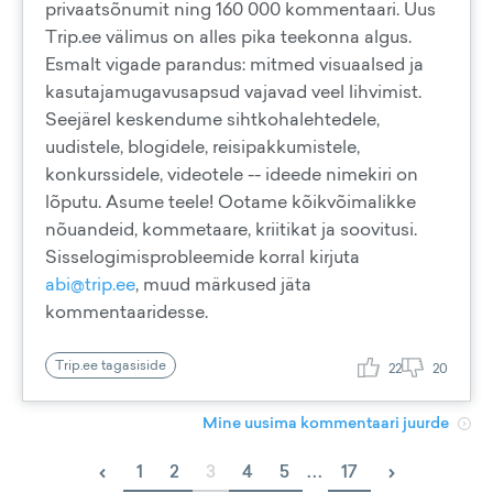
privaatsõnumit ning 160 000 kommentaari. Uus
Trip.ee välimus on alles pika teekonna algus.
Esmalt vigade parandus: mitmed visuaalsed ja
kasutajamugavusapsud vajavad veel lihvimist.
Seejärel keskendume sihtkohalehtedele,
uudistele, blogidele, reisipakkumistele,
konkurssidele, videotele -- ideede nimekiri on
lõputu. Asume teele! Ootame kõikvõimalikke
nõuandeid, kommetaare, kriitikat ja soovitusi.
Sisselogimisprobleemide korral kirjuta
abi@trip.ee
, muud märkused jäta
kommentaaridesse.
Trip.ee tagasiside
22
20
Mine uusima kommentaari juurde
‹
›
1
2
3
4
5
...
17