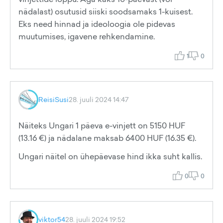
nädalast) osutusid siiski soodsamaks 1-kuisest.
Eks need hinnad ja ideoloogia ole pidevas
muutumises, igavene rehkendamine.
1
0
ReisiSusi
28. juuli 2024 14:47
Näiteks Ungari 1 päeva e-vinjett on 5150 HUF
(13.16 €) ja nädalane maksab 6400 HUF (16.35 €).
Ungari näitel on ühepäevase hind ikka suht kallis.
0
0
viktor54
28. juuli 2024 19:52