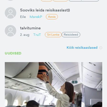
Sooviks leida reisikaaslast))
Eile
MarekP
Aasia
talvitumine
2. aug
TruT
Sri Lanka
Reisiideed
Kõik reisikaaslased
UUDISED