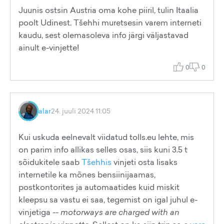
Juunis ostsin Austria oma kohe piiril, tulin Itaalia
poolt Udinest. Tšehhi muretsesin varem interneti
kaudu, sest olemasoleva info järgi väljastavad
ainult e-vinjette!
0
0
alar
24. juuli 2024 11:05
Kui uskuda eelnevalt viidatud tolls.eu lehte, mis
on parim info allikas selles osas, siis kuni 3.5 t
sõidukitele saab
Tšehhis
vinjeti osta lisaks
internetile ka mõnes bensiinijaamas,
postkontorites ja automaatides kuid miskit
kleepsu sa vastu ei saa, tegemist on igal juhul e-
vinjetiga --
motorways are charged with an