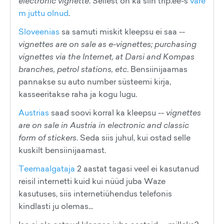
electronic vignette
. Sellest on ka siin trip.ee-s
vare
m juttu olnud
.
Sloveenias
sa samuti miskit kleepsu ei saa --
vignettes are on sale as e-vignettes; purchasing
vignettes via the Internet, at Darsi and Kompas
branches, petrol stations, etc
. Bensiinijaamas
pannakse su auto number süsteemi kirja,
kasseeritakse raha ja kogu lugu.
Austrias
saad soovi korral ka kleepsu --
vignettes
are on sale in Austria in electronic and classic
form of stickers
. Seda siis juhul, kui ostad selle
kuskilt bensiinijaamast.
Teemaalgataja
2 aastat tagasi veel ei kasutanud
reisil internetti kuid kui nüüd juba Waze
kasutuses, siis internetiühendus telefonis
kindlasti ju olemas...