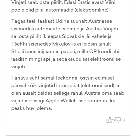
Vinjeti saab osta piirilt. Edasi Bratislavast Viini
poole olid piiril automaadid (elektrooniline).
Tagasiteel Itaaliast Udine suunalt Austriasse
sisenedes automaate ei olnud ja Austria Vinjeti
sai osta piirilt (kleeps). Slovakkia jäi vahele ja
Tšehhi sisenedes Mikulov-is ei leidsin ainult
Shelli bensiinijaamas paberi, mille QR koodi abil
laadisn mingi äpi ja sedakaudu sai elektroonilise
vinjeti.
Tänavu suht samal teekonnal ostsin eelmisel
päeval kõik vinjetid internetist (eletroonilised) ja
olen ausalt öeldes sellega rahul. Austria oma saab
vajadusel isegi Apple Wallet-isse tõmmata kui
peaks huvi olema.
1
0