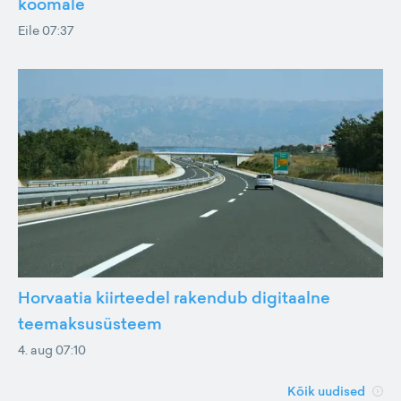
koomale
Eile 07:37
Horvaatia kiirteedel rakendub digitaalne
teemaksusüsteem
4. aug 07:10
Kõik uudised