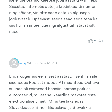
Ise ei ole ostnud kleepse juba aastaid -- milleks?
Sisestad internetis auto ja krediitkaardi numbri
ning sõidad, vinjette saab osta ka algusega
jooksvast kuupäevast, seega saad seda teha ka
siis kui maanteel uue riigi algust tähistavat silti
näed.
2
1
vsop
24. juuli 2024 15:10
Enda kogemus eelmisest aastast. Tšehhimaale
sisenedes Poolast mööda A1 maanteed Ostrava
suunas oli esimesed bensiinijaamas parklas
automaadid, millest sai kaardiga makstes osta
elektroonilise vinjeti. Minu tee läks edasi
Slovakkiasse (Brno - Bratislava) ja Slovakkia