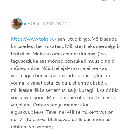
tafo
24. juuli 2024 09:20
https://www.tolls.eu/
siin jutud kirjas. Võib saada
ka osadest bensukatest. Millistest, eks see selgub
teel olles. Mäletan oma esimesi käimisi (15a
taguseid), ka siis mõned bensukad müüsid neid,
mõned mitte. Nüüdsel ajal- no ma ei tea kas
viitsin igas bensukas peatuda ja uurida, kas on
võimalik vinjet osta. Eeldan, et enne ükskõik
millisesse riiki sisenemist, sa ju kusagil ikka ööbid
või kasvõi sööd. Mine peatuskohas netti ja osta
vinjet ära. Ostes saad ju määrata ka
alguskuupäeva. Tavaline (väikseim) kehtivus on
neil 7 - 10 päeva. Maksavad ca 15 eur (mõni eur
rohkem või vähem).