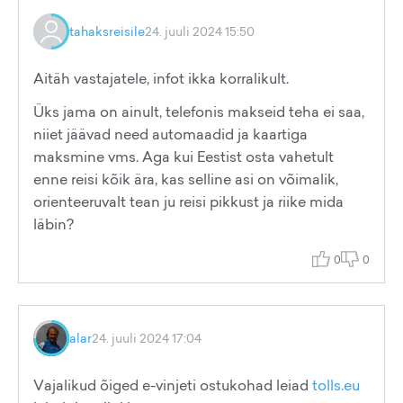
tahaksreisile
24. juuli 2024 15:50
Aitäh vastajatele, infot ikka korralikult.
Üks jama on ainult, telefonis makseid teha ei saa,
niiet jäävad need automaadid ja kaartiga
maksmine vms. Aga kui Eestist osta vahetult
enne reisi kõik ära, kas selline asi on võimalik,
orienteeruvalt tean ju reisi pikkust ja riike mida
läbin?
0
0
alar
24. juuli 2024 17:04
Vajalikud õiged e-vinjeti ostukohad leiad
tolls.eu