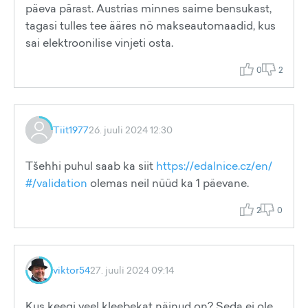
päeva pärast. Austrias minnes saime bensukast,
tagasi tulles tee ääres nö makseautomaadid, kus
sai elektroonilise vinjeti osta.
0
2
Tiit1977
26. juuli 2024 12:30
Tšehhi puhul saab ka siit
https://edalnice.cz/en/
#/validation
olemas neil nüüd ka 1 päevane.
2
0
viktor54
27. juuli 2024 09:14
Kus keegi veel kleebekat näinud on? Seda ei ole.