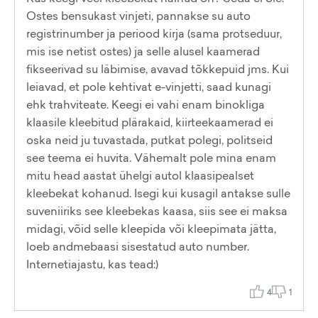
Ostes bensukast vinjeti, pannakse su auto
registrinumber ja periood kirja (sama protseduur,
mis ise netist ostes) ja selle alusel kaamerad
fikseerivad su läbimise, avavad tõkkepuid jms. Kui
leiavad, et pole kehtivat e-vinjetti, saad kunagi
ehk trahviteate. Keegi ei vahi enam binokliga
klaasile kleebitud plärakaid, kiirteekaamerad ei
oska neid ju tuvastada, putkat polegi, politseid
see teema ei huvita. Vähemalt pole mina enam
mitu head aastat ühelgi autol klaasipealset
kleebekat kohanud. Isegi kui kusagil antakse sulle
suveniiriks see kleebekas kaasa, siis see ei maksa
midagi, võid selle kleepida või kleepimata jätta,
loeb andmebaasi sisestatud auto number.
Internetiajastu, kas tead:)
4
1