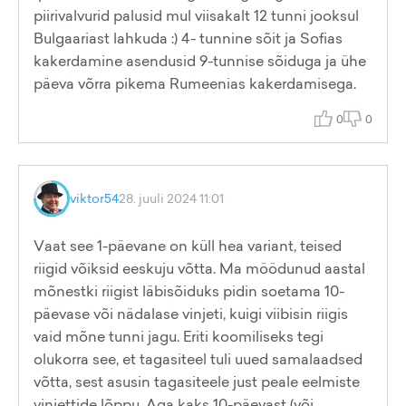
piirivalvurid palusid mul viisakalt 12 tunni jooksul
Bulgaariast lahkuda :) 4- tunnine sõit ja Sofias
kakerdamine asendusid 9-tunnise sõiduga ja ühe
päeva võrra pikema Rumeenias kakerdamisega.
0
0
viktor54
28. juuli 2024 11:01
Vaat see 1-päevane on küll hea variant, teised
riigid võiksid eeskuju võtta. Ma möödunud aastal
mõnestki riigist läbisõiduks pidin soetama 10-
päevase või nädalase vinjeti, kuigi viibisin riigis
vaid mõne tunni jagu. Eriti koomiliseks tegi
olukorra see, et tagasiteel tuli uued samalaadsed
võtta, sest asusin tagasiteele just peale eelmiste
vinjettide lõppu. Aga kaks 10-päevast (või