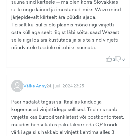
suuna sind kiirteele -- ma olen korra Slovakkias
selle õnge läinud ja imestanud, miks Waze mind
järjepidevalt kiirteelt ära püüdis ajada.
Teisalt kui sul ei ole plaanis mõne riigi vinjetti
osta küll aga sealt riigist läbi sõita, saad Wazest
selle riigi loa ära kustutada ja siis ta sind vinjetti
nõudvatele teedele ei tohiks suunata.
2
0
Väike Anny
24. juuli 2024 23:25
Paar nädalat tagasi sai Itaalias käidud ja
kogemused vinjettidega sellised: Tšehhis saab
vinjette kas Eurooil tanklatest või postkontoritest,
muudes bensukates pakutakse seda QR koodi
värki aga siis hakkab el.vinjett kehtima alles 3