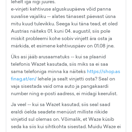
lehelt iga riigi juures.
e-vinjeti kehtivuse alguskuupäeva võid panna
suvalise vajaliku -- alates tänasest päevast üsna
mitu kuud tulevikku. Seega kui täna tead, et oled
Austrias näiteks 01. kuni 04. augustil, siis pole
miskit probleemi kohe sobiv vinjett ära osta ja
märkida, et esimene kehtivuspäev on 01.08 jne.
Üks asi jääb arusaamatuks -- kui sa plaanid
telefonis Wazet kasutada, siis miks sa ei saa
sama telefoniga minna ka näiteks
https://shop.as
finag.at/en/
lehele ja sealt vinjetti osta? Seal on
vaja sisestada vaid oma auto ja pangakaardi
number ning e-posti aadress, ei midagi keerulist.
Ja veel -- kui sa Wazet kasutad, siis seal saad
eraldi öelda seadete menüüst milliste riikide
vinjetid sul olemas on. Võimalik, et Waze küsib
seda ka siis kui sihtkohta sisestad. Muidu Waze ei