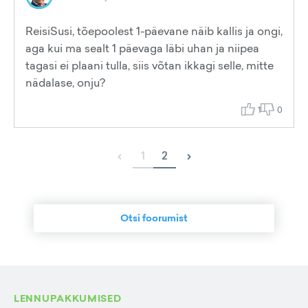
ReisiSusi, tõepoolest 1-päevane näib kallis ja ongi,
aga kui ma sealt 1 päevaga läbi uhan ja niipea
tagasi ei plaani tulla, siis võtan ikkagi selle, mitte
nädalase, onju?
1
0
‹
›
1
2
Otsi foorumist
LENNUPAKKUMISED