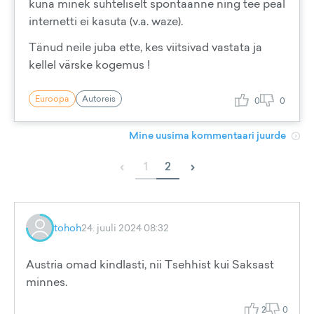
kuna minek suhteliselt spontaanne ning tee peal
internetti ei kasuta (v.a. waze).
Tänud neile juba ette, kes viitsivad vastata ja
kellel värske kogemus !
Euroopa
Autoreis
0
0
Mine uusima kommentaari juurde
‹
›
1
2
tohoh
24. juuli 2024 08:32
Austria omad kindlasti, nii Tsehhist kui Saksast
minnes.
2
0