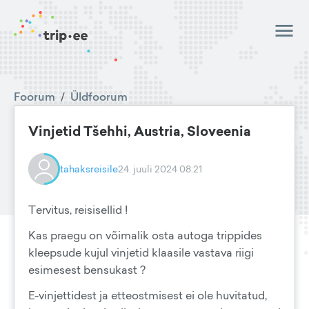
Foorum
/
Üldfoorum
Vinjetid Tšehhi, Austria, Sloveenia
tahaksreisile
24. juuli 2024 08:21
Tervitus, reisisellid !
Kas praegu on võimalik osta autoga trippides
kleepsude kujul vinjetid klaasile vastava riigi
esimesest bensukast ?
E-vinjettidest ja etteostmisest ei ole huvitatud,