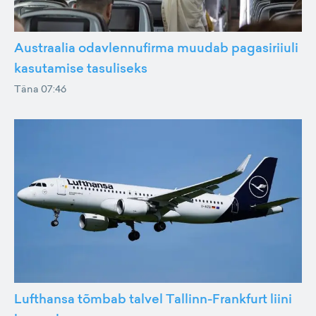
Austraalia odavlennufirma muudab pagasiriiuli
kasutamise tasuliseks
Täna 07:46
Lufthansa tõmbab talvel Tallinn-Frankfurt liini