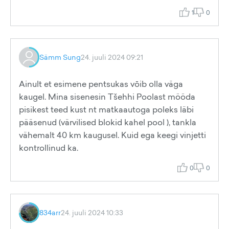
1
0
Sämm Sung
24. juuli 2024 09:21
Ainult et esimene pentsukas vōib olla väga
kaugel. Mina sisenesin Tšehhi Poolast mööda
pisikest teed kust nt matkaautoga poleks läbi
pääsenud (värvilised blokid kahel pool ), tankla
vähemalt 40 km kaugusel. Kuid ega keegi vinjetti
kontrollinud ka.
0
0
834arr
24. juuli 2024 10:33