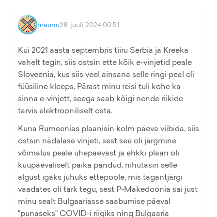
maunu
28. juuli 2024 00:51
Kui 2021 aasta septembris tiiru Serbia ja Kreeka
vahelt tegin, siis ostsin ette kõik e-vinjetid peale
Sloveenia, kus siis veel ainsana selle ringi peal oli
füüsiline kleeps. Pärast minu reisi tuli kohe ka
sinna e-vinjett, seega saab kõigi nende riikide
tarvis elektrooniliselt osta.
Kuna Rumeenias plaanisin kolm päeva viibida, siis
ostsin nädalase vinjeti, sest see oli järgmine
võimalus peale ühepäevast ja ehkki plaan oli
kuupäevaliselt paika pandud, nihutasin selle
algust igaks juhuks ettepoole, mis tagantjärgi
vaadates oli tark tegu, sest P-Makedoonia sai just
minu sealt Bulgaariasse saabumise päeval
"punaseks" COVID-i riigiks ning Bulgaaria