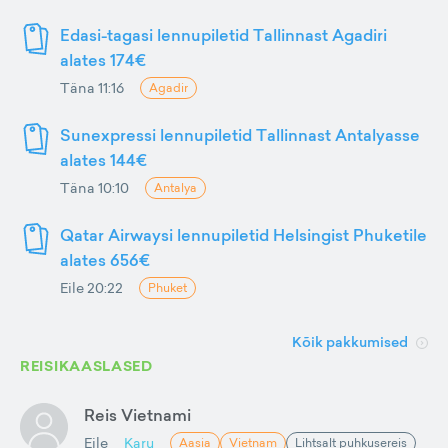
Edasi-tagasi lennupiletid Tallinnast Agadiri
alates 174€
Täna 11:16
Agadir
Sunexpressi lennupiletid Tallinnast Antalyasse
alates 144€
Täna 10:10
Antalya
Qatar Airwaysi lennupiletid Helsingist Phuketile
alates 656€
Eile 20:22
Phuket
Kõik pakkumised
REISIKAASLASED
Reis Vietnami
Eile
Karu
Aasia
Vietnam
Lihtsalt puhkusereis