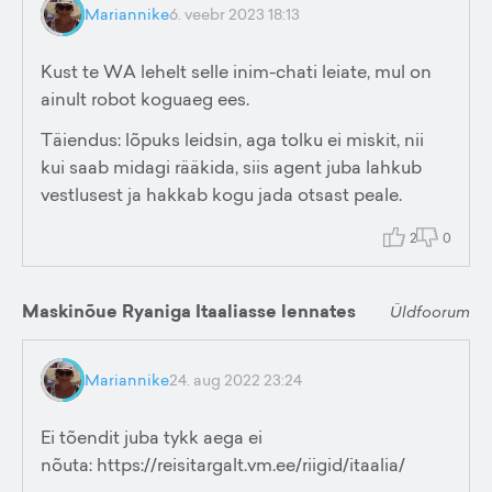
Mariannike
6. veebr 2023 18:13
Kust te WA lehelt selle inim-chati leiate, mul on
ainult robot koguaeg ees.
Täiendus: lõpuks leidsin, aga tolku ei miskit, nii
kui saab midagi rääkida, siis agent juba lahkub
vestlusest ja hakkab kogu jada otsast peale.
2
0
Maskinõue Ryaniga Itaaliasse lennates
Üldfoorum
Mariannike
24. aug 2022 23:24
Ei tõendit juba tykk aega ei
nõuta: https://reisitargalt.vm.ee/riigid/itaalia/