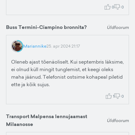
0
0
Buss Termini-Ciampino bronnita?
Üldfoorum
Mariannike
25. apr 2024 21:17
Oleneb ajast tõenäoliselt. Kui septembris läksime,
ei olnud küll mingit tunglemist, et keegi oleks
maha jäänud. Telefonist ostsime kohapeal piletid
ette ja kõik sujus.
1
0
Transport Malpensa lennujaamast
Üldfoorum
Milaanosse