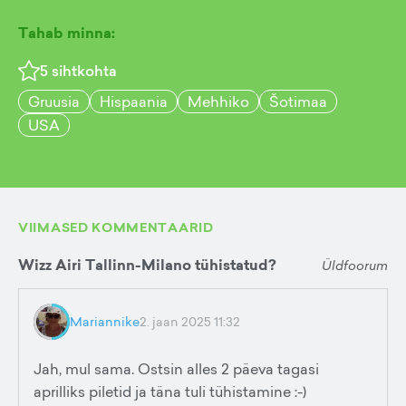
Tahab minna:
5
sihtkohta
Gruusia
Hispaania
Mehhiko
Šotimaa
USA
VIIMASED KOMMENTAARID
Wizz Airi Tallinn-Milano tühistatud?
Üldfoorum
Mariannike
2. jaan 2025 11:32
Jah, mul sama. Ostsin alles 2 päeva tagasi
aprilliks piletid ja täna tuli tühistamine :-)