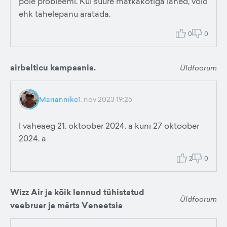
pole probleemi. Kui suure matkakotiga lähed, võid
ehk tähelepanu äratada.
0
0
airbalticu kampaania.
Üldfoorum
Mariannike
1. nov 2023 19:25
I vaheaeg 21. oktoober 2024. a kuni 27 oktoober
2024. a
2
0
Wizz Air ja kõik lennud tühistatud
Üldfoorum
veebruar ja märts Veneetsia