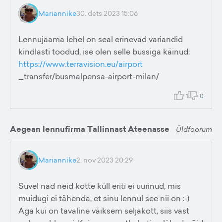
Mariannike
30. dets 2023 15:06
Lennujaama lehel on seal erinevad variandid
kindlasti toodud, ise olen selle bussiga käinud:
https://www.terravision.eu/airport
_transfer/busmalpensa-airport-milan/
1
0
Aegean lennufirma Tallinnast Ateenasse
Üldfoorum
Mariannike
2. nov 2023 20:29
Suvel nad neid kotte küll eriti ei uurinud, mis
muidugi ei tähenda, et sinu lennul see nii on :-)
Aga kui on tavaline väiksem seljakott, siis vast