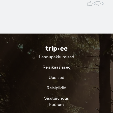
0
0
Lennupakkumised
Reisikaaslased
Uudised
Reisipildid
Sisuturundus
Foorum