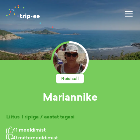
Reisisell
Mariannike
Liitus Tripiga
7 aastat tagasi
11
meeldimist
0
mittemeeldimist