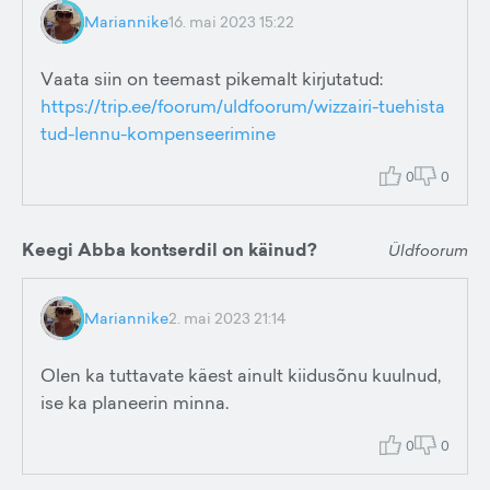
Mariannike
16. mai 2023 15:22
Vaata siin on teemast pikemalt kirjutatud:
https://trip.ee/foorum/uldfoorum/wizzairi-tuehista
tud-lennu-kompenseerimine
0
0
Keegi Abba kontserdil on käinud?
Üldfoorum
Mariannike
2. mai 2023 21:14
Olen ka tuttavate käest ainult kiidusõnu kuulnud,
ise ka planeerin minna.
0
0