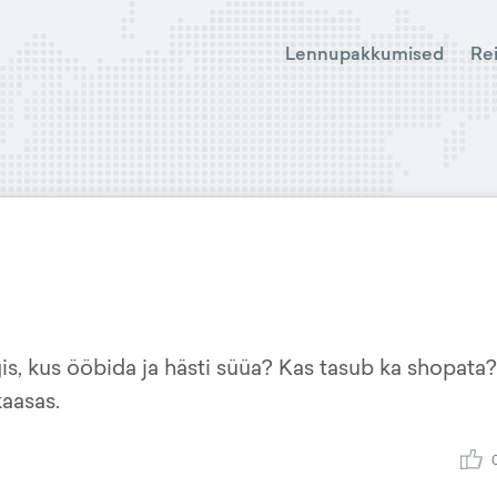
Lennupakkumised
Re
s, kus ööbida ja hästi süüa? Kas tasub ka shopata?
aasas.