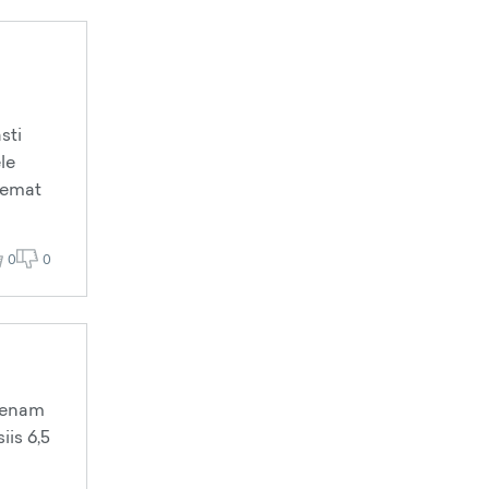
sti
le
gemat
0
0
d enam
iis 6,5