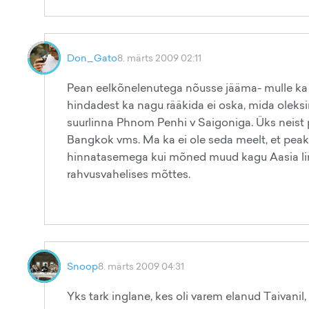
Don_Gato
8. märts 2009 02:11
Pean eelkõnelenutega nõusse jääma- mulle ka 
hindadest ka nagu rääkida ei oska, mida oleksin
suurlinna Phnom Penhi v Saigoniga. Üks neist po
Bangkok vms. Ma ka ei ole seda meelt, et peak
hinnatasemega kui mõned muud kagu Aasia linn
rahvusvahelises mõttes.
Snoop
8. märts 2009 04:31
Yks tark inglane, kes oli varem elanud Taivanil