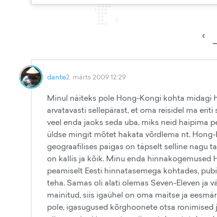
‹
dante
2. märts 2009 12:29
Minul näiteks pole Hong-Kongi kohta midagi halb
arvatavasti sellepärast, et oma reisidel ma eriti 
veel enda jaoks seda uba, miks neid haipima pe
üldse mingit mõtet hakata võrdlema nt. Hong-
geograafilises paigas on täpselt selline nagu ta 
on kallis ja kõik. Minu enda hinnakogemused Ho
peamiselt Eesti hinnatasemega kohtades, pubid
teha. Samas oli alati olemas Seven-Eleven ja v
mainitud, siis igaühel on oma maitse ja eesmärk
pole, igasugused kõrghoonete otsa ronimised 