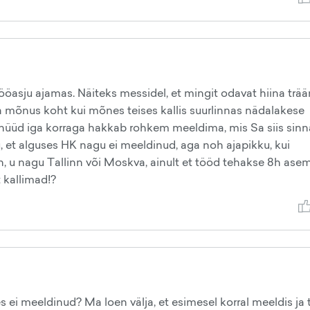
tööasju ajamas. Näiteks messidel, et mingit odavat hiina trää
 mõnus koht kui mõnes teises kallis suurlinnas nädalakese
i nüüd iga korraga hakkab rohkem meeldima, mis Sa siis sinn
u, et alguses HK nagu ei meeldinud, aga noh ajapikku, kui
linn, u nagu Tallinn või Moskva, ainult et tööd tehakse 8h asem
 kallimad!?
 ei meeldinud? Ma loen välja, et esimesel korral meeldis ja t