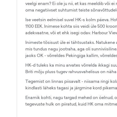
veelgi enam? Ei ole ju nii, et kas meeldib või 
oma negatiivset suhtumist teiste sõnavõttudel
Ise veetsin eelmisel suvel HK-s kolm päeva. Ho
1100 EEK. Inimese kohta siis veidi üle 500 kroon
adekvaatne, või et ehk isegi odav. Harbour View
Inimeste tõsisust üle ei tähtsustaks. Natukene a
mis tundus nagu jootraha, aga oli sunniviisiline
jaoks OK - võrreldes Pekingiga kallim, võrreld
HK-d tuleks ka minu arvates võrrelda ikkagi su
Briti mõju pluss tugev rahvusvahelisus on näha 
Tegemist on linnas piisavalt - niisama ringi ko
kindlasti läheks tagasi ja järgmine kord pikema
Enamik kohti, nagu targad mehed on öelnud, on 
tegevuste hulk on piiratud, kuid HK oma mitme