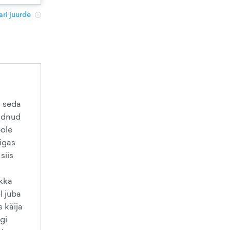
ri juurde
a seda
eidnud
pole
igas
siis
ikka
l juba
 käija
gi