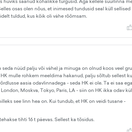
ks huviks saanud kohalikke turgusid. Aga kellele suurlinna m
elles osas olen nõus, et inimesed tundusid seal küll sellised
iinidelt tuldud, kus kõik oli vähe rõõmsam.
n seda nüüd palju või vähe) ja minuga on olnud koos veel gr
on HK mulle rohkem meeldima hakanud, palju sõltub sellest ku
õrdlusse aasia odavlinnadega - seda HK ei ole. Ta ei saa eg
 London, Moskva, Tokyo, Paris, LA - siin on HK ikka odav küll
illeks see linn hea on. Kui tundub, et HK on veidi tusane -
hakse tihti 16 t päevas. Sellest ka tõsidus.