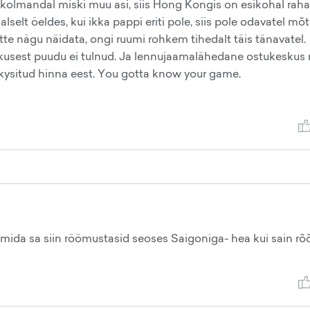
 kolmandal miski muu asi, siis Hong Kongis on esikohal raha,
lselt öeldes, kui ikka pappi eriti pole, siis pole odavatel mõt
itte nägu näidata, ongi ruumi rohkem tihedalt täis tänavatel.
isakusest puudu ei tulnud. Ja lennujaamalähedane ostukeskus
 kysitud hinna eest. You gotta know your game.
, mida sa siin röömustasid seoses Saigoniga- hea kui sain r