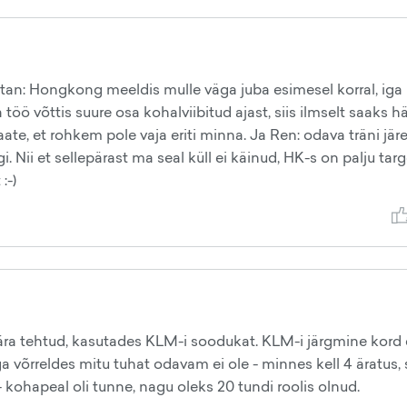
ustan: Hongkong meeldis mulle väga juba esimesel korral, iga
ö võttis suure osa kohalviibitud ajast, siis ilmselt saaks hä
aate, et rohkem pole vaja eriti minna. Ja Ren: odava träni järe
ii et sellepärast ma seal küll ei käinud, HK-s on palju tar
:-)
3 ära tehtud, kasutades KLM-i soodukat. KLM-i järgmine kor
a võrreldes mitu tuhat odavam ei ole - minnes kell 4 äratus, s
- kohapeal oli tunne, nagu oleks 20 tundi roolis olnud.