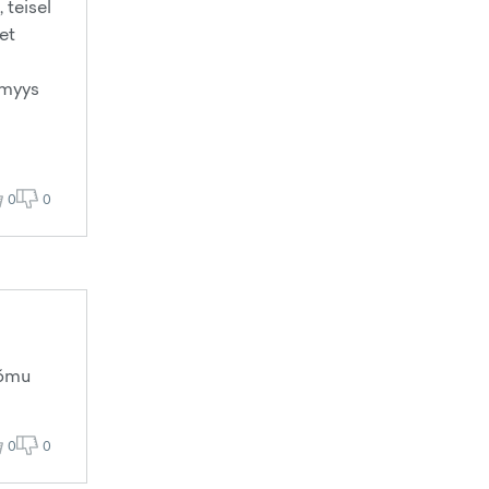
 teisel
et
 myys
0
0
õõmu
0
0