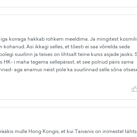
iga korraga hakkab rohkem meeldima. Ja mingitest kosmili
 kohanud. Asi ikkagi selles, et tõesti ei saa võrrelda seda
legi suurlinn ja teises on lihtsalt teine kurss asjade jaoks.
s HK- i maha tegema sellepärast, et see polnud päris sama
ad- aga enamus neist pole ka suurlinnad selle sõna otses
, rääkis mulle Hong Kongis, et kui Taivanis on inimestel täht