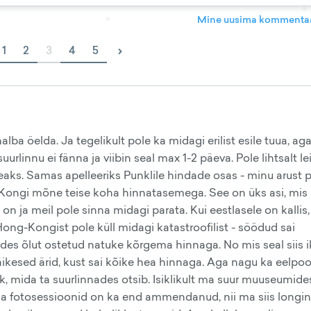
Mine uusima kommentaa
›
1
2
3
4
5
a öelda. Ja tegelikult pole ka midagi erilist esile tuua, ag
suurlinnu ei fänna ja viibin seal max 1-2 päeva. Pole lihtsalt l
aks. Samas apelleeriks Punklile hindade osas - minu arust 
Kongi mõne teise koha hinnatasemega. See on üks asi, mis 
on ja meil pole sinna midagi parata. Kui eestlasele on kallis, 
ng-Kongist pole küll midagi katastroofilist - söödud sai
es õlut ostetud natuke kõrgema hinnaga. No mis seal siis 
äikesed ärid, kust sai kõike hea hinnaga. Aga nagu ka eelpoo
, mida ta suurlinnades otsib. Isiklikult ma suur muuseumides
ja fotosessioonid on ka end ammendanud, nii ma siis longin