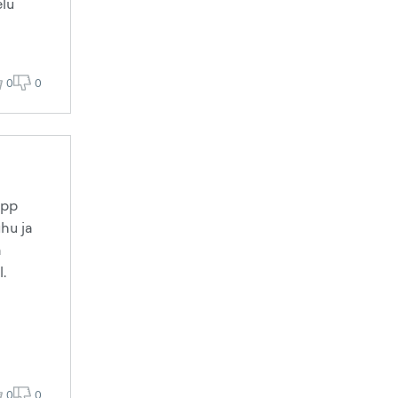
elu
0
0
upp
hu ja
a
.
0
0