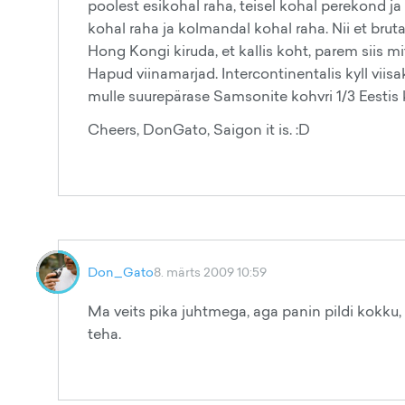
poolest esikohal raha, teisel kohal perekond ja
kohal raha ja kolmandal kohal raha. Nii et brutaa
Hong Kongi kiruda, et kallis koht, parem siis m
Hapud viinamarjad. Intercontinentalis kyll vi
mulle suurepärase Samsonite kohvri 1/3 Eestis
Cheers, DonGato, Saigon it is. :D
Don_Gato
8. märts 2009 10:59
Ma veits pika juhtmega, aga panin pildi kokku
teha.