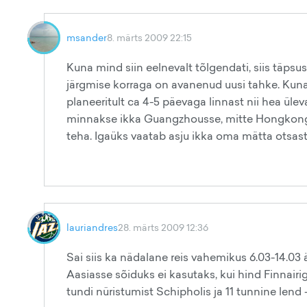
msander
8. märts 2009 22:15
Kuna mind siin eelnevalt tõlgendati, siis täps
järgmise korraga on avanenud uusi tahke. Kuna tö
planeeritult ca 4-5 päevaga linnast nii hea ülev
minnakse ikka Guangzhousse, mitte Hongkongi. N
teha. Igaüks vaatab asju ikka oma mätta otsast 
lauriandres
28. märts 2009 12:36
Sai siis ka nädalane reis vahemikus 6.03-14.0
Aasiasse sõiduks ei kasutaks, kui hind Finnairig
tundi nüristumist Schipholis ja 11 tunnine lend 