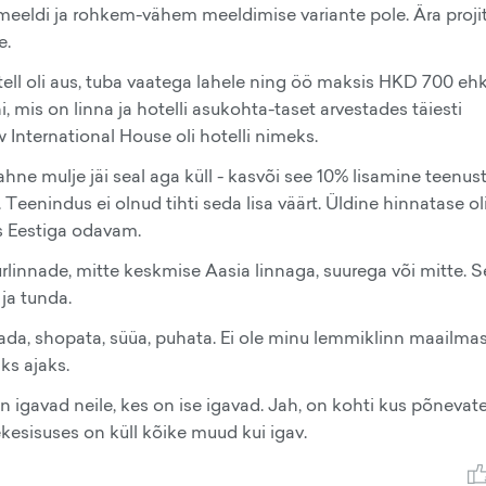
ei meeldi ja rohkem-vähem meeldimise variante pole. Ära proji
e.
tell oli aus, tuba vaatega lahele ning öö maksis HKD 700 eh
i, mis on linna ja hotelli asukohta-taset arvestades täiesti
 International House oli hotelli nimeks.
hne mulje jäi seal aga küll - kasvõi see 10% lisamine teenust
. Teenindus ei olnud tihti seda lisa väärt. Üldine hinnatase o
es Eestiga odavam.
urlinnade, mitte keskmise Aasia linnaga, suurega või mitte. 
ja tunda.
lada, shopata, süüa, puhata. Ei ole minu lemmiklinn maailmas
ks ajaks.
igavad neile, kes on ise igavad. Jah, on kohti kus põnevat
kesisuses on küll kõike muud kui igav.