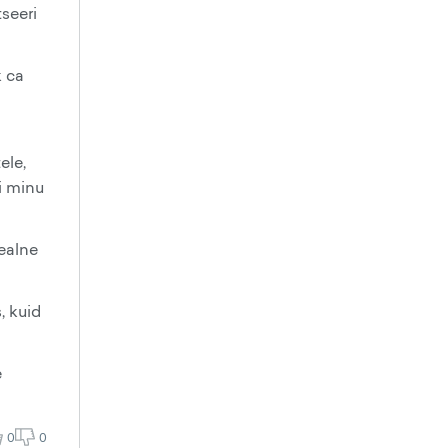
tseeri
k ca
ele,
li minu
Sealne
, kuid
e
0
0