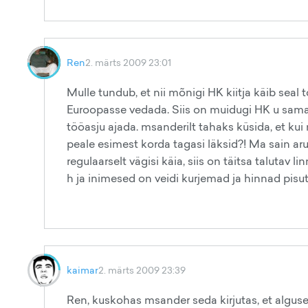
Ren
2. märts 2009 23:01
Mulle tundub, et nii mõnigi HK kiitja käib seal 
Euroopasse vedada. Siis on muidugi HK u sama
tööasju ajada. msanderilt tahaks küsida, et ku
peale esimest korda tagasi läksid?! Ma sain ar
regulaarselt vägisi käia, siis on täitsa talutav 
h ja inimesed on veidi kurjemad ja hinnad pisut
kaimar
2. märts 2009 23:39
Ren, kuskohas msander seda kirjutas, et alguses