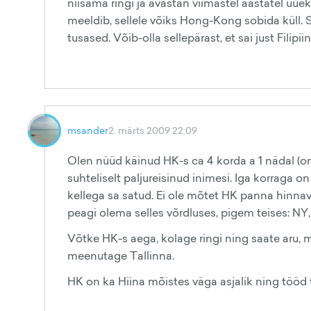
niisama ringi ja avastan viimastel aastatel uue
meeldib, sellele võiks Hong-Kong sobida küll. S
tusased. Võib-olla sellepärast, et sai just Filip
msander
2. märts 2009 22:09
Olen nüüd käinud HK-s ca 4 korda a 1 nädal (o
suhteliselt paljureisinud inimesi. Iga korraga 
kellega sa satud. Ei ole mõtet HK panna hinnav
peagi olema selles võrdluses, pigem teises: NY,
Võtke HK-s aega, kolage ringi ning saate aru, m
meenutage Tallinna.
HK on ka Hiina mõistes väga asjalik ning tööd te