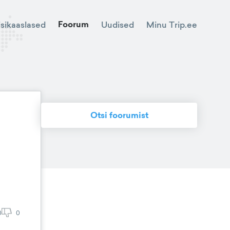
Foorum
Minu Trip.ee
isikaaslased
Uudised
Otsi foorumist
0
0