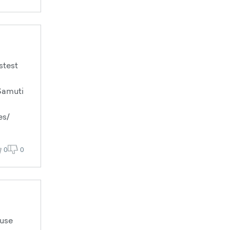
stest
 Samuti
es/
0
0
suse