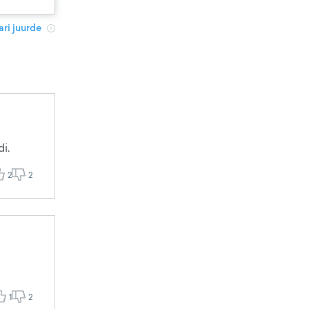
ri juurde
i.
2
2
1
2