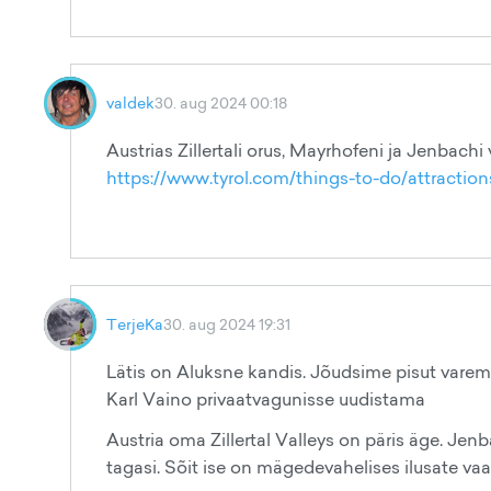
valdek
30. aug 2024 00:18
Austrias Zillertali orus, Mayrhofeni ja Jenbachi
https://www.tyrol.com/things-to-do/attractions/
TerjeKa
30. aug 2024 19:31
Lätis on Aluksne kandis. Jõudsime pisut varem k
Karl Vaino privaatvagunisse uudistama
Austria oma Zillertal Valleys on päris äge. Jen
tagasi. Sõit ise on mägedevahelises ilusate va