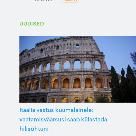
UUDISED
Itaalia vastus kuumalainele:
vaatamisväärsusi saab külastada
hilisõhtuni