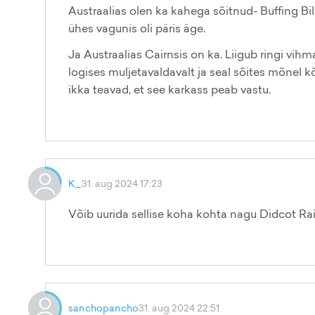
Austraalias olen ka kahega sõitnud- Buffing Bi
ühes vagunis oli päris äge.
Ja Austraalias Cairnsis on ka. Liigub ringi vi
logises muljetavaldavalt ja seal sõites mõnel k
ikka teavad, et see karkass peab vastu.
K_
31. aug 2024 17:23
Võib uurida sellise koha kohta nagu Didcot Ra
sanchopancho
31. aug 2024 22:51