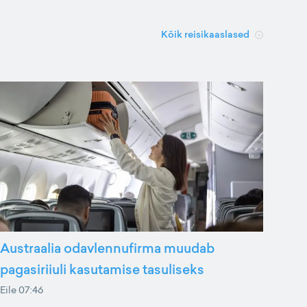
Kõik reisikaaslased
Austraalia odavlennufirma muudab
pagasiriiuli kasutamise tasuliseks
Eile 07:46