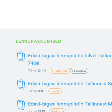
LENNUPAKKUMISED
Edasi-tagasi lennupiletid talvel Talli
740€
Täna 12:40
Guatemala
Eksootika
Edasi-tagasi lennupiletid Tallinnast S
Täna 11:10
Sevilla
Edasi-tagasi lennupiletid Tallinnast M
Täna 10:19
Mallorca