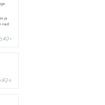
ega
es ja
ti nad
2
1
0
0