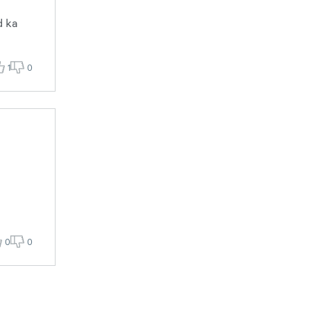
d ka
1
0
0
0