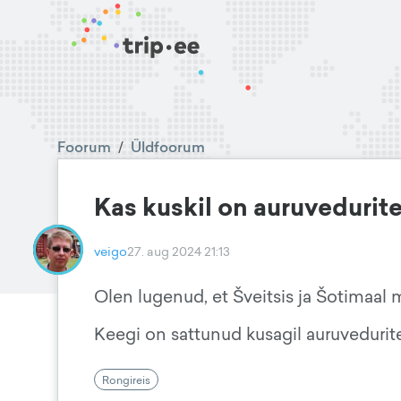
Foorum
/
Üldfoorum
Kas kuskil on auruvedurit
veigo
27. aug 2024 21:13
Olen lugenud, et Šveitsis ja Šotimaal mi
Keegi on sattunud kusagil auruvedurit
Rongireis