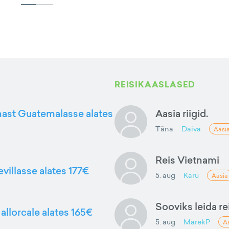
REISIKAASLASED
nnast Guatemalasse alates
Aasia riigid.
Täna
Daiva
Aasi
Reis Vietnami
evillasse alates 177€
5. aug
Karu
Aasia
Sooviks leida rei
allorcale alates 165€
5. aug
MarekP
A