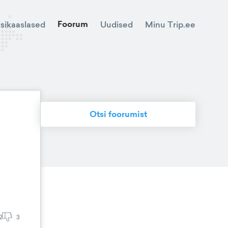
Foorum
Minu Trip.ee
isikaaslased
Uudised
Otsi foorumist
2
3