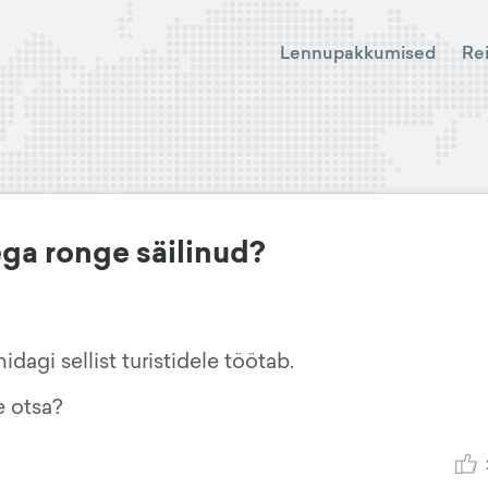
Lennupakkumised
Re
ega ronge säilinud?
dagi sellist turistidele töötab.
e otsa?