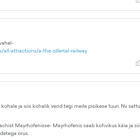
 vahel-
all-attractions/a-the-zillertal-railway
ohale ja siis kohalik vend tegi meile pisikese tuuri. Nii sat
bachist Mayrhofenisse- Mayrhofenis saab kohvikus käia ja sii
adetega orus.