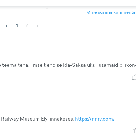
Mine uusima kommentaa
‹
›
1
2
 teema teha. Ilmselt endise Ida-Saksa üks ilusamaid piirkond
 Railway Museum Ely linnakeses.
https://nnry.com/