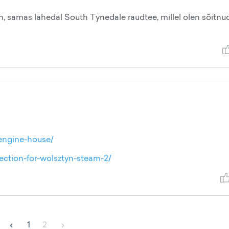
in, samas lähedal South Tynedale raudtee, millel olen sõitnu
-engine-house/
ection-for-wolsztyn-steam-2/
‹
›
1
2