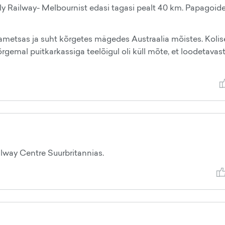
lly Railway- Melbournist edasi tagasi pealt 40 km. Papagoid
hmametsas ja suht kõrgetes mägedes Austraalia mõistes. Kolis
õrgemal puitkarkassiga teelõigul oli küll mõte, et loodetavas
ilway Centre Suurbritannias.