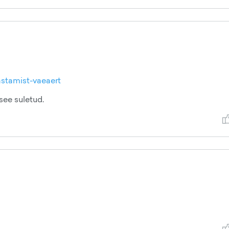
astamist-vaeaert
see suletud.