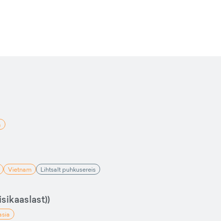
a
Vietnam
Lihtsalt puhkusereis
sikaaslast))
asia