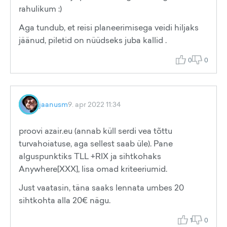
rahulikum :)
Aga tundub, et reisi planeerimisega veidi hiljaks
jäänud, piletid on nüüdseks juba kallid .
0
0
jaanusm
9. apr 2022 11:34
proovi azair.eu (annab küll serdi vea tõttu
turvahoiatuse, aga sellest saab üle). Pane
alguspunktiks TLL +RIX ja sihtkohaks
Anywhere[XXX], lisa omad kriteeriumid.
Just vaatasin, täna saaks lennata umbes 20
sihtkohta alla 20€ nägu.
1
0