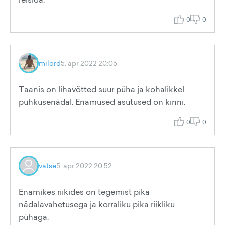
0
0
milord
5. apr 2022 20:05
Taanis on lihavõtted suur püha ja kohalikkel
puhkusenädal. Enamused asutused on kinni.
0
0
vatse
5. apr 2022 20:52
Enamikes riikides on tegemist pika
nädalavahetusega ja korraliku pika riikliku
pühaga.