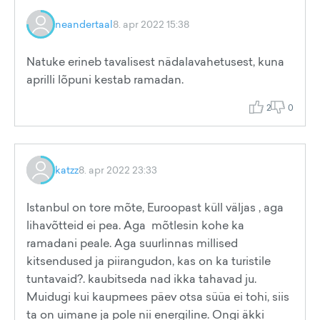
neandertaal
8. apr 2022 15:38
Natuke erineb tavalisest nädalavahetusest, kuna
aprilli lõpuni kestab ramadan.
2
0
katzz
8. apr 2022 23:33
Istanbul on tore mõte, Euroopast küll väljas , aga
lihavõtteid ei pea. Aga mõtlesin kohe ka
ramadani peale. Aga suurlinnas millised
kitsendused ja piirangudon, kas on ka turistile
tuntavaid?. kaubitseda nad ikka tahavad ju.
Muidugi kui kaupmees päev otsa süüa ei tohi, siis
ta on uimane ja pole nii energiline. Ongi äkki