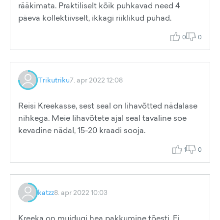
rääkimata. Praktiliselt kõik puhkavad need 4
päeva kollektiivselt, ikkagi riiklikud pühad.
0
0
Trikutriku
7. apr 2022 12:08
Reisi Kreekasse, sest seal on lihavõtted nädalase
nihkega. Meie lihavõtete ajal seal tavaline soe
kevadine nädal, 15-20 kraadi sooja.
1
0
katzz
8. apr 2022 10:03
Kreeka on muidugi hea pakkumine tõesti. Ei