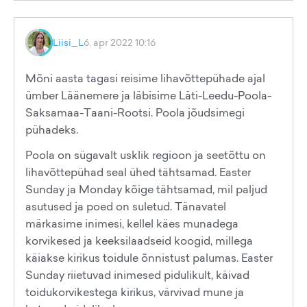
Liisi_L
6. apr 2022 10:16
Mõni aasta tagasi reisime lihavõttepühade ajal
ümber Läänemere ja läbisime Läti-Leedu-Poola-
Saksamaa-Taani-Rootsi. Poola jõudsimegi
pühadeks.
Poola on sügavalt usklik regioon ja seetõttu on
lihavõttepühad seal ühed tähtsamad. Easter
Sunday ja Monday kõige tähtsamad, mil paljud
asutused ja poed on suletud. Tänavatel
märkasime inimesi, kellel käes munadega
korvikesed ja keeksilaadseid koogid, millega
käiakse kirikus toidule õnnistust palumas. Easter
Sunday riietuvad inimesed pidulikult, käivad
toidukorvikestega kirikus, värvivad mune ja