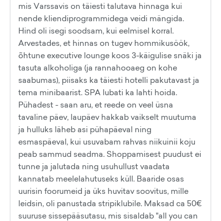
mis Varssavis on täiesti talutava hinnaga kui
nende kliendiprogrammidega veidi mängida.
Hind oli isegi soodsam, kui eelmisel korral.
Arvestades, et hinnas on tugev hommikusöök,
õhtune executive lounge koos 3-käigulise snäki ja
tasuta alkoholiga (ja rannahooaeg on kohe
saabumas), piisaks ka täiesti hotelli pakutavast ja
tema minibaarist. SPA lubati ka lahti hoida.
Pühadest - saan aru, et reede on veel üsna
tavaline päev, laupäev hakkab vaikselt muutuma
ja hulluks läheb asi pühapäeval ning
esmaspäeval, kui usuvabam rahvas niikuinii koju
peab sammud seadma. Shoppamisest puudust ei
tunne ja jalutada ning usuhullust vaadata
kannatab meelelahutuseks küll. Baaride osas
uurisin foorumeid ja üks huvitav soovitus, mille
leidsin, oli panustada stripiklubile. Maksad ca 50€
suuruse sissepääsutasu, mis sisaldab "all you can