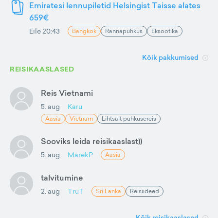
Emiratesi lennupiletid Helsingist Taisse alates
659€
Eile 20:43
Bangkok
Rannapuhkus
Eksootika
Kõik pakkumised
REISIKAASLASED
Reis Vietnami
5. aug
Karu
Aasia
Vietnam
Lihtsalt puhkusereis
Sooviks leida reisikaaslast))
5. aug
MarekP
Aasia
talvitumine
2. aug
TruT
Sri Lanka
Reisiideed
Kõik reisikaaslased