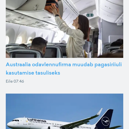
Austraalia odavlennufirma muudab pagasiriiuli
kasutamise tasuliseks
Eile 07:46