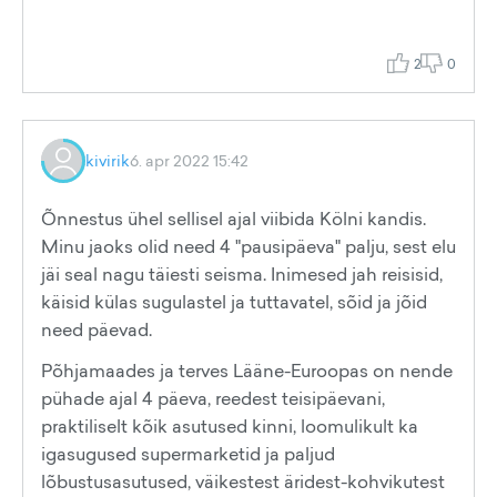
2
0
kivirik
6. apr 2022 15:42
Õnnestus ühel sellisel ajal viibida Kölni kandis.
Minu jaoks olid need 4 "pausipäeva" palju, sest elu
jäi seal nagu täiesti seisma. Inimesed jah reisisid,
käisid külas sugulastel ja tuttavatel, sõid ja jõid
need päevad.
Põhjamaades ja terves Lääne-Euroopas on nende
pühade ajal 4 päeva, reedest teisipäevani,
praktiliselt kõik asutused kinni, loomulikult ka
igasugused supermarketid ja paljud
lõbustusasutused, väikestest äridest-kohvikutest