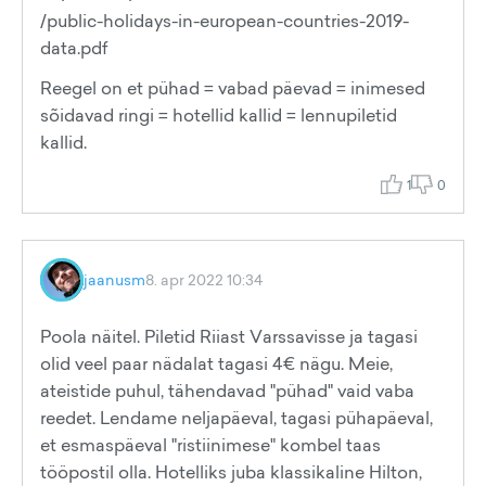
/public-holidays-in-european-countries-2019-
data.pdf
Reegel on et pühad = vabad päevad = inimesed
sõidavad ringi = hotellid kallid = lennupiletid
kallid.
1
0
jaanusm
8. apr 2022 10:34
Poola näitel. Piletid Riiast Varssavisse ja tagasi
olid veel paar nädalat tagasi 4€ nägu. Meie,
ateistide puhul, tähendavad "pühad" vaid vaba
reedet. Lendame neljapäeval, tagasi pühapäeval,
et esmaspäeval "ristiinimese" kombel taas
tööpostil olla. Hotelliks juba klassikaline Hilton,