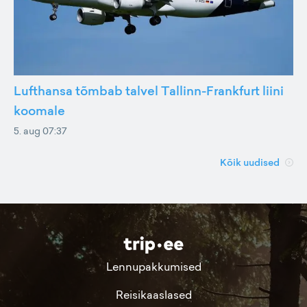
Lufthansa tõmbab talvel Tallinn-Frankfurt liini
koomale
5. aug 07:37
Kõik uudised
Lennupakkumised
Reisikaaslased