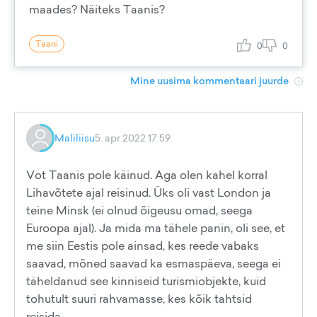
maades? Näiteks Taanis?
Taani
0
0
Mine uusima kommentaari juurde
Maliliisu
5. apr 2022 17:59
Vot Taanis pole käinud. Aga olen kahel korral
Lihavõtete ajal reisinud. Üks oli vast London ja
teine Minsk (ei olnud õigeusu omad, seega
Euroopa ajal). Ja mida ma tähele panin, oli see, et
me siin Eestis pole ainsad, kes reede vabaks
saavad, mõned saavad ka esmaspäeva, seega ei
täheldanud see kinniseid turismiobjekte, kuid
tohutult suuri rahvamasse, kes kõik tahtsid
reisida.