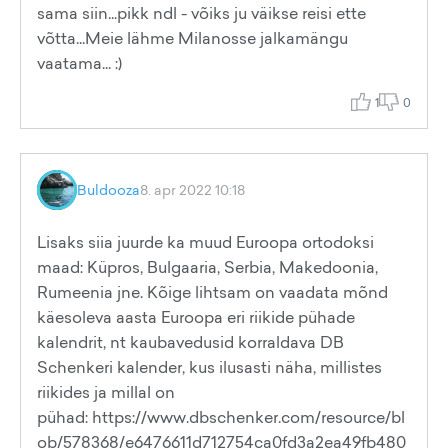
sama siin...pikk ndl - võiks ju väikse reisi ette
võtta...Meie lähme Milanosse jalkamängu
vaatama... :)
1
0
Buldooza
8. apr 2022 10:18
Lisaks siia juurde ka muud Euroopa ortodoksi
maad: Küpros, Bulgaaria, Serbia, Makedoonia,
Rumeenia jne. Kõige lihtsam on vaadata mõnd
käesoleva aasta Euroopa eri riikide pühade
kalendrit, nt kaubavedusid korraldava DB
Schenkeri kalender, kus ilusasti näha, millistes
riikides ja millal on
pühad: https://www.dbschenker.com/resource/bl
ob/578368/e6476611d712754ca0fd3a2ea49fb480