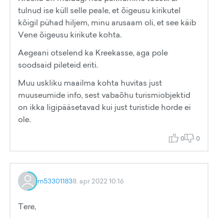
tulnud ise küll selle peale, et õigeusu kirikutel
kõigil pühad hiljem, minu arusaam oli, et see käib
Vene õigeusu kirikute kohta.
Aegeani otselend ka Kreekasse, aga pole
soodsaid pileteid eriti.
Muu uskliku maailma kohta huvitas just
muuseumide info, sest vabaõhu turismiobjektid
on ikka ligipääsetavad kui just turistide horde ei
ole.
0
0
m53301183
8. apr 2022 10:16
Tere,