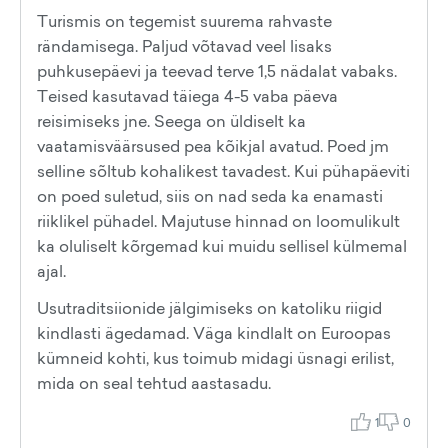
Turismis on tegemist suurema rahvaste
rändamisega. Paljud võtavad veel lisaks
puhkusepäevi ja teevad terve 1,5 nädalat vabaks.
Teised kasutavad täiega 4-5 vaba päeva
reisimiseks jne. Seega on üldiselt ka
vaatamisväärsused pea kõikjal avatud. Poed jm
selline sõltub kohalikest tavadest. Kui pühapäeviti
on poed suletud, siis on nad seda ka enamasti
riiklikel pühadel. Majutuse hinnad on loomulikult
ka oluliselt kõrgemad kui muidu sellisel külmemal
ajal.
Usutraditsiionide jälgimiseks on katoliku riigid
kindlasti ägedamad. Väga kindlalt on Euroopas
kümneid kohti, kus toimub midagi üsnagi erilist,
mida on seal tehtud aastasadu.
1
0