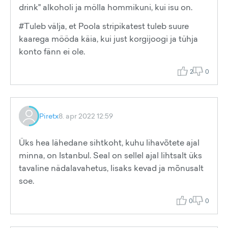
drink" alkoholi ja mölla hommikuni, kui isu on.
#Tuleb välja, et Poola stripikatest tuleb suure
kaarega mööda käia, kui just korgijoogi ja tühja
konto fänn ei ole.
2
0
Piretx
8. apr 2022 12:59
Üks hea lähedane sihtkoht, kuhu lihavõtete ajal
minna, on Istanbul. Seal on sellel ajal lihtsalt üks
tavaline nädalavahetus, lisaks kevad ja mõnusalt
soe.
0
0