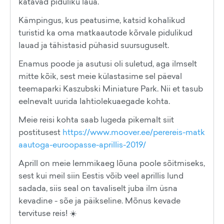
katavad piduliku laua.
Kämpingus, kus peatusime, katsid kohalikud
turistid ka oma matkaautode kõrvale pidulikud
lauad ja tähistasid pühasid suursuguselt.
Enamus poode ja asutusi oli suletud, aga ilmselt
mitte kõik, sest meie külastasime sel päeval
teemaparki Kaszubski Miniature Park. Nii et tasub
eelnevalt uurida lahtiolekuaegade kohta.
Meie reisi kohta saab lugeda pikemalt siit
postitusest
https://www.moover.ee/perereis-matk
aautoga-euroopasse-aprillis-2019/
Aprill on meie lemmikaeg lõuna poole sõitmiseks,
sest kui meil siin Eestis võib veel aprillis lund
sadada, siis seal on tavaliselt juba ilm üsna
kevadine - sõe ja päikseline. Mõnus kevade
tervituse reis! ☀️