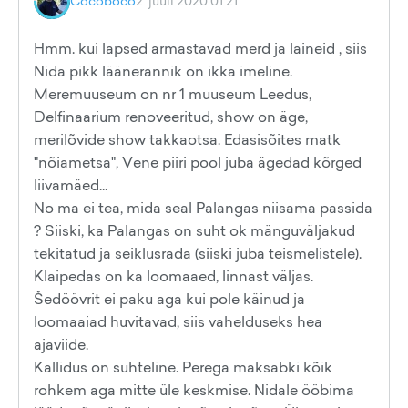
Cocoboco
2. juuli 2020 01:21
Hmm. kui lapsed armastavad merd ja laineid , siis
Nida pikk läänerannik on ikka imeline.
Meremuuseum on nr 1 muuseum Leedus,
Delfinaarium renoveeritud, show on äge,
merilõvide show takkaotsa. Edasisõites matk
"nõiametsa", Vene piiri pool juba ägedad kõrged
liivamäed...
No ma ei tea, mida seal Palangas niisama passida
? Siiski, ka Palangas on suht ok mänguväljakud
tekitatud ja seiklusrada (siiski juba teismelistele).
Klaipedas on ka loomaaed, linnast väljas.
Šedöövrit ei paku aga kui pole käinud ja
loomaaiad huvitavad, siis vahelduseks hea
ajaviide.
Kallidus on suhteline. Perega maksabki kõik
rohkem aga mitte üle keskmise. Nidale ööbima