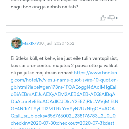
nagu booking ja airbnb näitab?
0
0
Max1979
30. juuli 2020 16:52
Ei ütleks küll, et kehv, ise just eile tulin ventspilsist,
kus sai broneeritud majutus 2 päeva ette ja valikut
oli palju.Ise majutasin ennast
https://www.bookin
g.com/hotel/lv/viesu-nams-quot-svire-10-quot.en-
gb.html?label=gen173nr-1FCAEoggI46AdIM1gEaI
oBiAEBmAEJuAEXyAEM2AEB6AEB-AEQiAIBqAI
DuALnn4v5BcACAdICJDkzY2E5ZjRkLWVjMjEtN
GE4Ni1iZTYyLTI2MTRkYmYyN2UxNtgCBuACA
Q;all_sr_blocks=356765002_238176783_2_0_0;
checkin=2020-07-30;checkout=2020-07-31;dest_