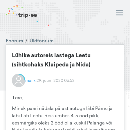
Foorum
/
Üldfoorum
Lühike autoreis lastega Leetu
(sihtkohaks Klaipeda ja Nida)
mai k.
29. juuni 2020 06:52
Tere,
Minek paari nädala pärast autoga läbi Pärnu ja
läbi Läti Leetu. Reis umbes 4-5 ööd pikk,
eesmärgiks oleks 2 ööd olla kuskil Palanga või