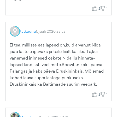
2
1
tutkaonu
1. juuli 2020 22:52
Ei tea, millises eas lapsed on,kuid arvan,et Nida
jääb lastele igavaks ja teile liialt kalliks. Te,kui
vanemad inimesed oskate Nida ilu hinnata-
lapsed kindlasti veel mitte.Soovitan kaks päeva
Palangas ja kaks päeva Druskininkais. Mõlemad
kohad lausa super lastega puhkuseks.
Druskininkais ka Baltimaade suurim veepark.
2
1