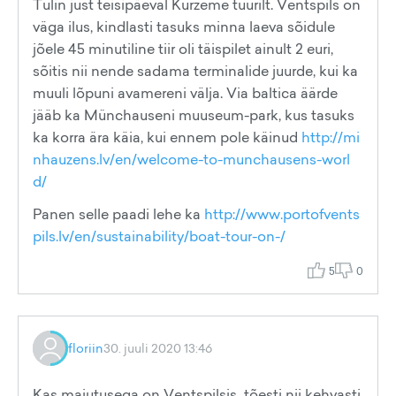
Tulin just teisipäeval Kurzeme tuurilt. Ventspils on
väga ilus, kindlasti tasuks minna laeva sõidule
jõele 45 minutiline tiir oli täispilet ainult 2 euri,
sõitis nii nende sadama terminalide juurde, kui ka
muuli lõpuni avamereni välja. Via baltica äärde
jääb ka Münchauseni muuseum-park, kus tasuks
ka korra ära käia, kui ennem pole käinud
http://mi
nhauzens.lv/en/welcome-to-munchausens-worl
d/
Panen selle paadi lehe ka
http://www.portofvents
pils.lv/en/sustainability/boat-tour-on-/
5
0
floriin
30. juuli 2020 13:46
Kas majutusega on Ventspilsis tõesti nii kehvasti