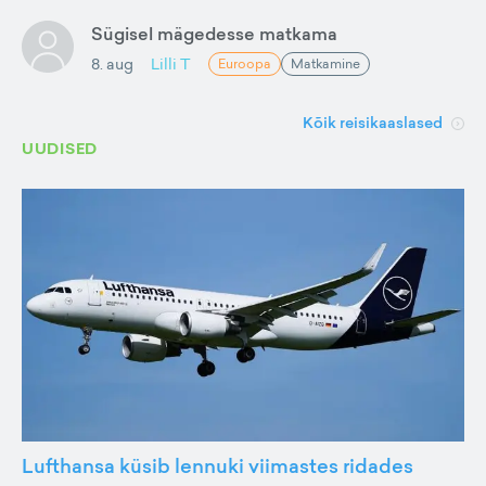
Sügisel mägedesse matkama
8. aug
Lilli T
Euroopa
Matkamine
Kõik reisikaaslased
UUDISED
Lufthansa küsib lennuki viimastes ridades