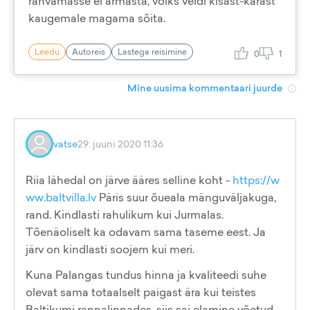
rahvamasse ei armasta, võiks veidi kisast-kärast
kaugemale magama sõita.
Leedu
Autoreis
Lastega reisimine
0
1
Mine uusima kommentaari juurde
vatse
29. juuni 2020 11:36
Riia lähedal on järve ääres selline koht -
https://w
ww.baltvilla.lv
Päris suur õueala mänguväljakuga,
rand. Kindlasti rahulikum kui Jurmalas.
Tõenäoliselt ka odavam sama taseme eest. Ja
järv on kindlasti soojem kui meri.
Kuna Palangas tundus hinna ja kvaliteedi suhe
olevat sama totaalselt paigast ära kui teistes
Baltikumi rannalinnades, siis sai elamine võetud