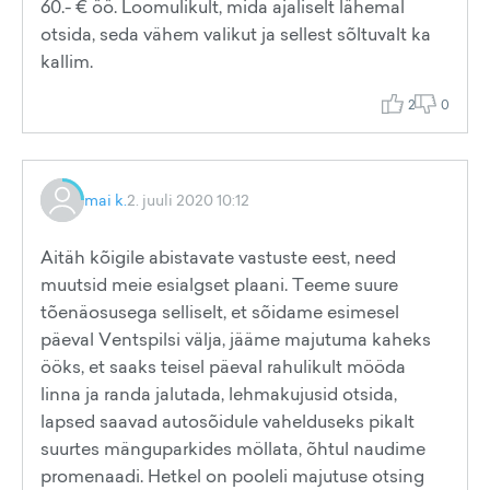
60.- € öö. Loomulikult, mida ajaliselt lähemal
otsida, seda vähem valikut ja sellest sõltuvalt ka
kallim.
2
0
mai k.
2. juuli 2020 10:12
Aitäh kõigile abistavate vastuste eest, need
muutsid meie esialgset plaani. Teeme suure
tõenäosusega selliselt, et sõidame esimesel
päeval Ventspilsi välja, jääme majutuma kaheks
ööks, et saaks teisel päeval rahulikult mööda
linna ja randa jalutada, lehmakujusid otsida,
lapsed saavad autosõidule vahelduseks pikalt
suurtes mänguparkides möllata, õhtul naudime
promenaadi. Hetkel on pooleli majutuse otsing