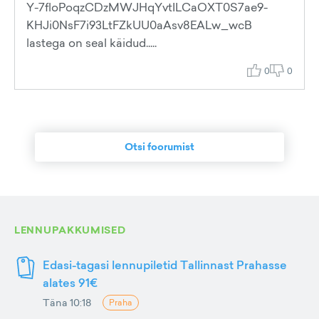
Y-7floPoqzCDzMWJHqYvtILCaOXT0S7ae9-
KHJi0NsF7i93LtFZkUU0aAsv8EALw_wcB
lastega on seal käidud.....
0
0
Otsi foorumist
LENNUPAKKUMISED
Edasi-tagasi lennupiletid Tallinnast Prahasse
alates 91€
Täna 10:18
Praha