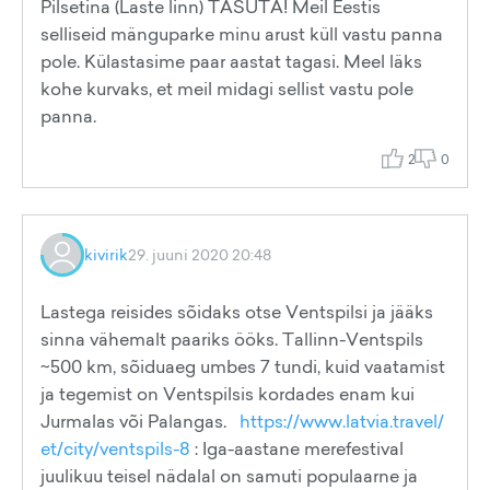
Pilsetina (Laste linn) TASUTA! Meil Eestis
selliseid mänguparke minu arust küll vastu panna
pole. Külastasime paar aastat tagasi. Meel läks
kohe kurvaks, et meil midagi sellist vastu pole
panna.
2
0
kivirik
29. juuni 2020 20:48
Lastega reisides sõidaks otse Ventspilsi ja jääks
sinna vähemalt paariks ööks. Tallinn-Ventspils
~500 km, sõiduaeg umbes 7 tundi, kuid vaatamist
ja tegemist on Ventspilsis kordades enam kui
Jurmalas või Palangas.
https://www.latvia.travel/
et/city/ventspils-8
: Iga-aastane merefestival
juulikuu teisel nädalal on samuti populaarne ja