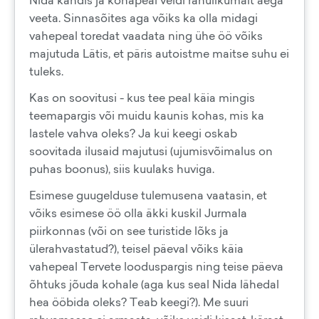
Nida kandis ja kohapeal veidi rahulikumalt aega
veeta. Sinnasõites aga võiks ka olla midagi
vahepeal toredat vaadata ning ühe öö võiks
majutuda Lätis, et päris autoistme maitse suhu ei
tuleks.
Kas on soovitusi - kus tee peal käia mingis
teemapargis või muidu kaunis kohas, mis ka
lastele vahva oleks? Ja kui keegi oskab
soovitada ilusaid majutusi (ujumisvõimalus on
puhas boonus), siis kuulaks huviga.
Esimese guugelduse tulemusena vaatasin, et
võiks esimese öö olla äkki kuskil Jurmala
piirkonnas (või on see turistide lõks ja
ülerahvastatud?), teisel päeval võiks käia
vahepeal Tervete looduspargis ning teise päeva
õhtuks jõuda kohale (aga kus seal Nida lähedal
hea ööbida oleks? Teab keegi?). Me suuri