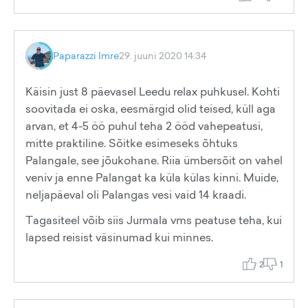
Paparazzi Imre
29. juuni 2020 14:34
Käisin just 8 päevasel Leedu relax puhkusel. Kohti
soovitada ei oska, eesmärgid olid teised, küll aga
arvan, et 4-5 öö puhul teha 2 ööd vahepeatusi,
mitte praktiline. Sõitke esimeseks õhtuks
Palangale, see jõukohane. Riia ümbersõit on vahel
veniv ja enne Palangat ka küla külas kinni. Muide,
neljapäeval oli Palangas vesi vaid 14 kraadi.
Tagasiteel võib siis Jurmala vms peatuse teha, kui
lapsed reisist väsinumad kui minnes.
2
1