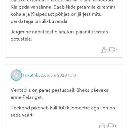
Klaipeda vanalinna. Saab Nida praamile kiiremini
kohale ja Klaipedast põhjas on järjest mitu
parklatega rahulikku randa.
Järgmine nädal testib ära, kas plaanitu vastas
ootustele.
2
1
Trikutriku
29. juuni 2020 13:13
Ventspils on paras peatuspaik üheks päevaks
enne Palangat.
Teekond pikeneb küll 100 kilomeetrit aga linn on
seda väärt.
3
0