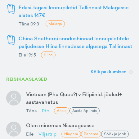
Edasi-tagasi lennupiletid Tallinnast Malagasse
alates 147€
Täna 09:31
Malaga
China Southerni soodushinnad lennupiletitele
paljudesse Hiina linnadesse algusega Tallinnast
Eile 19:15
Hiina
Kõik pakkumised
REISIKAASLASED
Vietnam (Phu Quoc?) v Filipiinid: jõulud+
aastavahetus
Täna
Rtc
Aasia
Aastalõpureis
Olen minemas Nicaraguasse
Eile
Viljartrip
Niagara
Panama
Söök ja jook