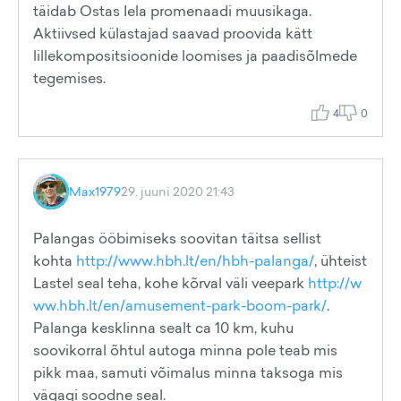
täidab Ostas Iela promenaadi muusikaga.
Aktiivsed külastajad saavad proovida kätt
lillekompositsioonide loomises ja paadisõlmede
tegemises.
4
0
Max1979
29. juuni 2020 21:43
Palangas ööbimiseks soovitan täitsa sellist
kohta
http://www.hbh.lt/en/hbh-palanga/
, ühteist
Lastel seal teha, kohe kõrval väli veepark
http://w
ww.hbh.lt/en/amusement-park-boom-park/
.
Palanga kesklinna sealt ca 10 km, kuhu
soovikorral õhtul autoga minna pole teab mis
pikk maa, samuti võimalus minna taksoga mis
vägagi soodne seal.