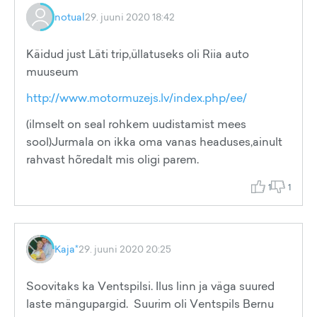
notual
29. juuni 2020 18:42
Käidud just Läti trip,üllatuseks oli Riia auto
muuseum
http://www.motormuzejs.lv/index.php/ee/
(ilmselt on seal rohkem uudistamist mees
sool)Jurmala on ikka oma vanas headuses,ainult
rahvast hõredalt mis oligi parem.
1
1
Kaja*
29. juuni 2020 20:25
Soovitaks ka Ventspilsi. Ilus linn ja väga suured
laste mängupargid. Suurim oli Ventspils Bernu