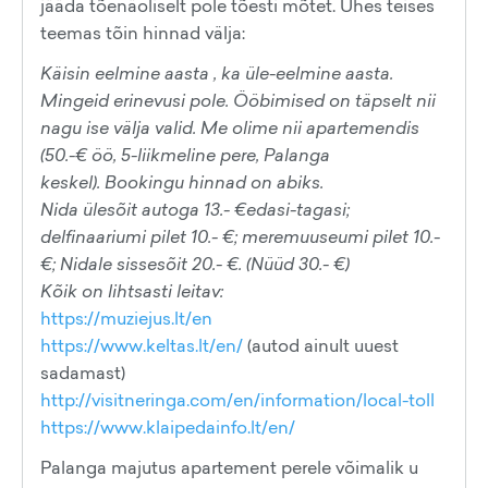
jääda tõenäoliselt pole tõesti mõtet. Ühes teises
teemas tõin hinnad välja:
Käisin eelmine aasta , ka üle-eelmine aasta.
Mingeid erinevusi pole. Ööbimised on täpselt nii
nagu ise välja valid. Me olime nii apartemendis
(50.-€ öö, 5-liikmeline pere, Palanga
keskel). Bookingu hinnad on abiks.
Nida ülesõit autoga 13.- €edasi-tagasi;
delfinaariumi pilet 10.- €; meremuuseumi pilet 10.-
€; Nidale sissesõit 20.- €. (Nüüd 30.- €)
Kõik on lihtsasti leitav:
https://muziejus.lt/en
https://www.keltas.lt/en/
(autod ainult uuest
sadamast)
http://visitneringa.com/en/information/local-toll
https://www.klaipedainfo.lt/en/
Palanga majutus apartement perele võimalik u