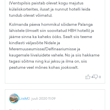
(Ventspilsis paistab olevat kogu majutus
külaliskorterites, ilusat ja nunnut hotelli leida
tundub olevat võimatu).
Kolmanda päeva hommikul sõidame Palanga
lähistele (ilmselt siin soovitatud HBH hotelli) ja
jääme sinna ka kaheks ööks. Sealt siis teeme
kindlasti väljasõite Nidale ja
Meremuuseumisse/Delfinaariumisse ja
kaugemale liivaluidete vahele. No ja siis hakkame
tagasi sõitma ning kui jaksu ja ilma on, siis
peatume veel mõnes kohas jooksvalt.
4
0
LiisM
2. juuli 2020 11:09