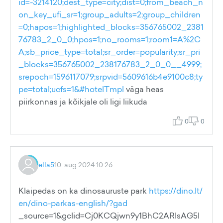
id=-3214120;dest_type=city;dist=0;from_beach_n
on_key_ufi_sr=1;group_adults=2;group_children
=0;hapos=1;highlighted_blocks=356765002_2381
76783_2_0_0;hpos=1;no_rooms=1;room1=A%2C
A;sb_price_type=total;sr_order=popularity;sr_pri
_blocks=356765002_238176783_2_0_0__4999;
srepoch=1596117079;srpvid=5609616b4e9100c8;ty
pe=total;ucfs=1&#hotelTmpl
väga heas
piirkonnas ja kõikjale oli ligi liikuda
0
0
ella5
10. aug 2024 10:26
Klaipedas on ka dinosauruste park
https://dino.lt/
en/dino-parkas-english/?gad
_source=1&gclid=Cj0KCQjwn9y1BhC2ARIsAG5I