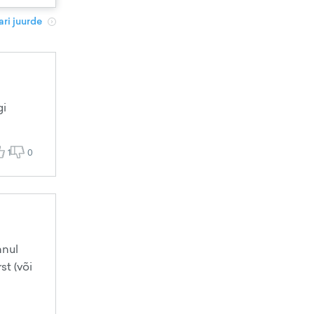
ri juurde
gi
1
0
nnul
st (või