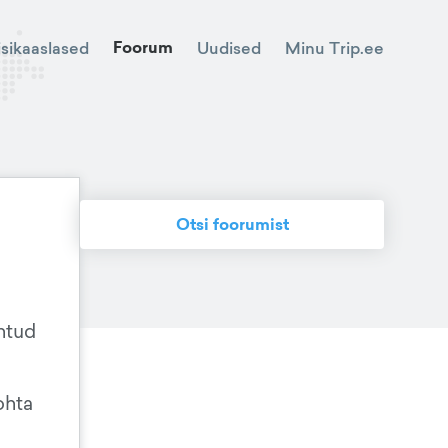
Foorum
Minu Trip.ee
isikaaslased
Uudised
Otsi foorumist
ehtud
ohta