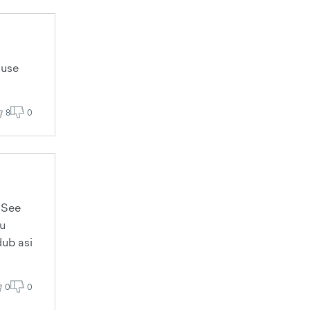
nuse
8
0
 See
ju
dub asi
0
0