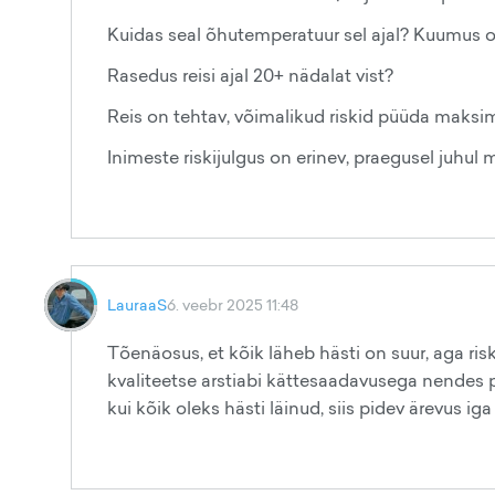
Kuidas seal õhutemperatuur sel ajal? Kuumus o
Rasedus reisi ajal 20+ nädalat vist?
Reis on tehtav, võimalikud riskid püüda maksim
Inimeste riskijulgus on erinev, praegusel juhul m
LauraaS
6. veebr 2025 11:48
Tõenäosus, et kõik läheb hästi on suur, aga ris
kvaliteetse arstiabi kättesaadavusega nendes p
kui kõik oleks hästi läinud, siis pidev ärevus ig