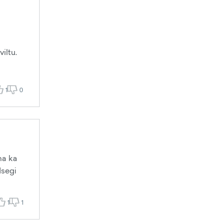
iltu.
1
0
ma ka
Isegi
1
1