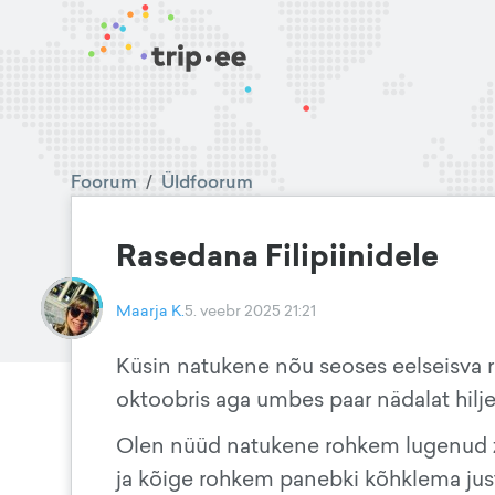
Foorum
/
Üldfoorum
Rasedana Filipiinidele
Maarja K.
5. veebr 2025 21:21
Küsin natukene nõu seoses eelseisva re
oktoobris aga umbes paar nädalat hilje
Olen nüüd natukene rohkem lugenud zik
ja kõige rohkem panebki kõhklema just 