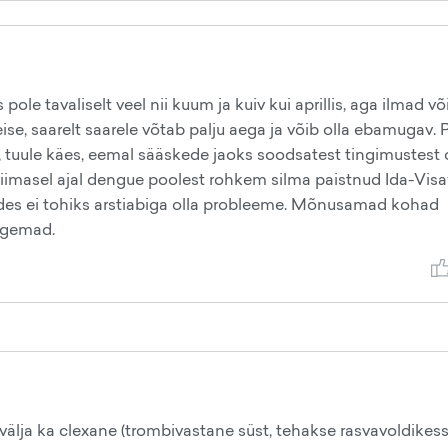
pole tavaliselt veel nii kuum ja kuiv kui aprillis, aga ilmad v
eise, saarelt saarele võtab palju aega ja võib olla ebamugav. 
ul, tuule käes, eemal sääskede jaoks soodsatest tingimustest
n viimasel ajal dengue poolest rohkem silma paistnud Ida-Visa
nades ei tohiks arstiabiga olla probleeme. Mõnusamad kohad
ugemad.
lja ka clexane (trombivastane süst, tehakse rasvavoldikes