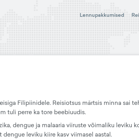
Lennupakkumised
Re
isiga Filipiinidele. Reisiotsus märtsis minna sai t
m tuli perre ka tore beebiuudis.
a, dengue ja malaaria viiruste võimaliku leviku k
dengue leviku kiire kasv viimasel aastal.