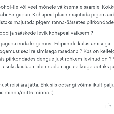
Bohol-ile või veel mõnele väiksemale saarele. Kokk
 läbi Singapuri. Kohapeal plaan majutada pigem ai
eelistaks majutada pigem ranna-äärsetes piirkondade
ood ja sääskede levik kohapeal väiksem ?
ks jagada enda kogemust Filipiinide külastamisega
 kogemust seal reisimisega rasedana ? Kas on kellel
 mis piirkondades dengue just rohkem levinud on ?
tasuks kaaluda läbi mõelda aga eelkõige ootaks ju
ust reisi ära jätta. Ehk siis ootangi võimalikult palj
as minna/mitte minna. :)