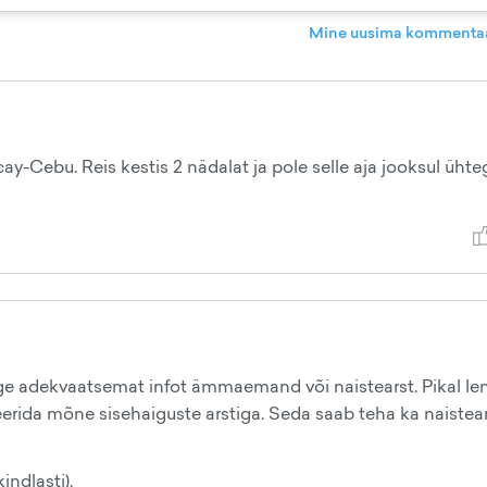
Mine uusima kommentaa
-Cebu. Reis kestis 2 nädalat ja pole selle aja jooksul ühte
e adekvaatsemat infot ämmaemand või naistearst. Pikal le
erida mõne sisehaiguste arstiga. Seda saab teha ka naistear
indlasti).