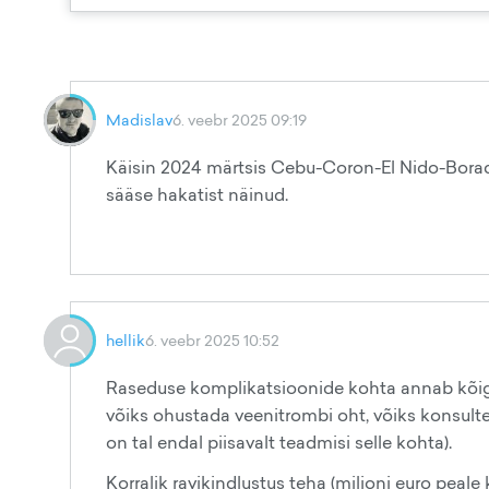
Madislav
6. veebr 2025 09:19
Käisin 2024 märtsis Cebu-Coron-El Nido-Boracay
sääse hakatist näinud.
hellik
6. veebr 2025 10:52
Raseduse komplikatsioonide kohta annab kõig
võiks ohustada veenitrombi oht, võiks konsulte
on tal endal piisavalt teadmisi selle kohta).
Korralik ravikindlustus teha (miljoni euro peale k