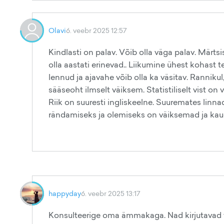
Olavi
6. veebr 2025 12:57
Kindlasti on palav. Võib olla väga palav. Märtsis 
olla aastati erinevad.. Liikumine ühest kohast t
lennud ja ajavahe võib olla ka väsitav. Rannik
sääseoht ilmselt väiksem. Statistiliselt vist o
Riik on suuresti ingliskeelne. Suuremates lin
rändamiseks ja olemiseks on väiksemad ja ka
happyday
6. veebr 2025 13:17
Konsulteerige oma ämmakaga. Nad kirjutavad vä