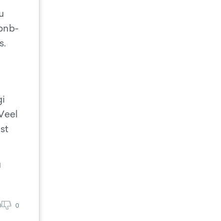
u
rbnb-
s.
gi
 Veel
st
u
0
0