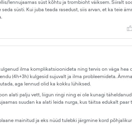
llis/lennujaamas süst kõhtu ja trombioht väiksem. Siiralt so
 seda süsti. Kui juba teada rasedust, siis arvan, et ka teie 
.
 kulgenud ilma komplikatsioonideta ning tervis on väga hea 
kust lendu (4h+3h) kulgesid sujuvalt ja ilma probleemideta. Ämm
rjutada, aga lennud olid ka kokku lühiksed.
n alati palju vett, liigun ringi ning ei ole kunagi täheldanud
ujaamas suudan ka alati leida nurga, kus täitsa edukalt paar 
plaane mainitud ja eks nüüd tulebki järgmine kord põhjalik