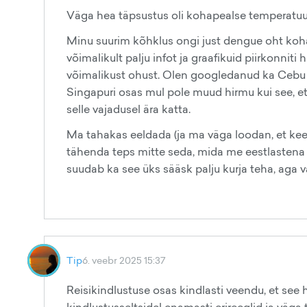
Väga hea täpsustus oli kohapealse temperatuur
Minu suurim kõhklus ongi just dengue oht koha
võimalikult palju infot ja graafikuid piirkonniti
võimalikust ohust. Olen googledanud ka Cebu 
Singapuri osas mul pole muud hirmu kui see, et 
selle vajadusel ära katta.
Ma tahakas eeldada (ja ma väga loodan, et keegi
tähenda teps mitte seda, mida me eestlastena 
suudab ka see üks sääsk palju kurja teha, aga
Tip
6. veebr 2025 15:37
Reisikindlustuse osas kindlasti veendu, et se