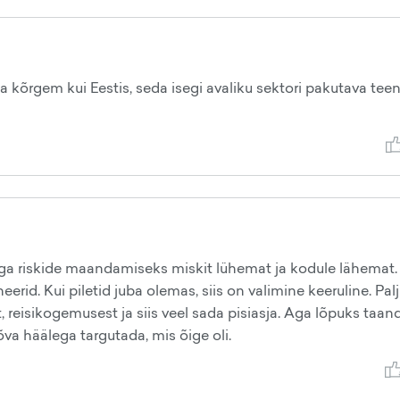
da kõrgem kui Eestis, seda isegi avaliku sektori pakutava tee
 aga riskide maandamiseks miskit lühemat ja kodule lähemat.
eerid. Kui piletid juba olemas, siis on valimine keeruline. Pal
t, reisikogemusest ja siis veel sada pisiasja. Aga lõpuks taan
kõva häälega targutada, mis õige oli.