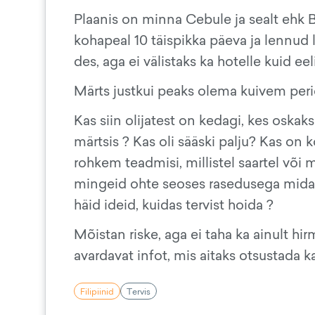
Plaanis on minna Cebule ja sealt ehk 
kohapeal 10 täispikka päeva ja lennud
des, aga ei välistaks ka hotelle kuid 
Märts justkui peaks olema kuivem peri
Kas siin olijatest on kedagi, kes oska
märtsis ? Kas oli sääski palju? Kas on
rohkem teadmisi, millistel saartel või
mingeid ohte seoses rasedusega mida 
häid ideid, kuidas tervist hoida ?
Mõistan riske, aga ei taha ka ainult hirm
avardavat infot, mis aitaks otsustada k
Filipiinid
Tervis