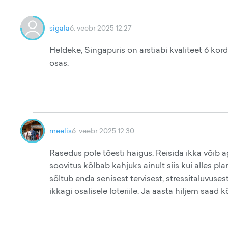
sigala
6. veebr 2025 12:27
Heldeke, Singapuris on arstiabi kvaliteet 6 kor
osas.
meelis
6. veebr 2025 12:30
Rasedus pole tõesti haigus. Reisida ikka võib
soovitus kõlbab kahjuks ainult siis kui alles plan
sõltub enda senisest tervisest, stressitaluvuses
ikkagi osalisele loteriile. Ja aasta hiljem saad 