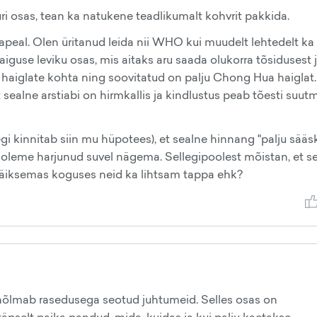
i osas, tean ka natukene teadlikumalt kohvrit pakkida.
peal. Olen üritanud leida nii WHO kui muudelt lehtedelt ka
 haiguse leviku osas, mis aitaks aru saada olukorra tõsidusest 
haiglate kohta ning soovitatud on palju Chong Hua haiglat.
sealne arstiabi on hirmkallis ja kindlustus peab tõesti suut
 kinnitab siin mu hüpotees), et sealne hinnang "palju sääski
oleme harjunud suvel nägema. Sellegipoolest mõistan, et se
 väiksemas koguses neid ka lihtsam tappa ehk?
e hõlmab rasedusega seotud juhtumeid. Selles osas on