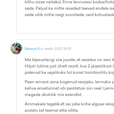
kõhu sisse näiteks). Enne lennureisi kodus/hote
seda. Paljud ka mitte rasedad teevad endale ise
seda võib mitte isegi soovitada, vaid kohustada
Maarja K.
6. veebr 2025 14:35
Ma täpsustangi siia juurde, et rasedus on seni
Hiljuti tulime just ühelt reisilt, kus 2 järjesti
pidanud ka vajalikuks tol korral trombirohtu ki
Pean ennast üsna kogenud reisijaks, lennukis joo
kehva ensetunnet või paistetusi siin seal. Lenn
magada ükskõik mis asendist.
Ämmakale tegelikult sai juba kohe alguse reisi
arutelu sel teemal ette võtta.