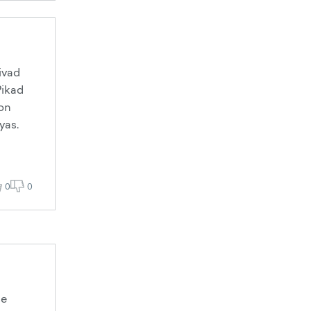
õivad
Pikad
 on
yas.
0
0
se