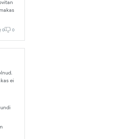
ovitan
ämmakas
0
0
olnud.
akas ei
tundi
um