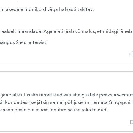
n rasedale mõnikord väga halvasti talutav.
aalselt maandada. Aga alati jääb võimalus, et midagi läheb v
ängus 2 elu ja tervist.
k jääb alati. Lisaks nimetatud viirushaigustele peaks arvesta
iirkondades. Ise jätsin samal põhjusel minemata Singapuri. 
a sääse peale oleks reisi nautimise raskeks teinud.