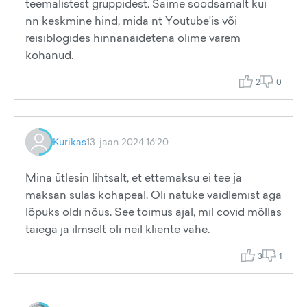
teemalistest gruppidest. Saime soodsamalt kui
nn keskmine hind, mida nt Youtube'is või
reisiblogides hinnanäidetena olime varem
kohanud.
2
0
Kurikas
13. jaan 2024 16:20
Mina ütlesin lihtsalt, et ettemaksu ei tee ja
maksan sulas kohapeal. Oli natuke vaidlemist aga
lõpuks oldi nõus. See toimus ajal, mil covid mõllas
täiega ja ilmselt oli neil kliente vähe.
3
1