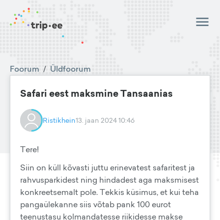
Foorum
/
Üldfoorum
Safari eest maksmine Tansaanias
Ristikhein
13. jaan 2024 10:46
Tere!
Siin on küll kõvasti juttu erinevatest safaritest ja
rahvusparkidest ning hindadest aga maksmisest
konkreetsemalt pole. Tekkis küsimus, et kui teha
pangaülekanne siis võtab pank 100 eurot
teenustasu kolmandatesse riikidesse makse