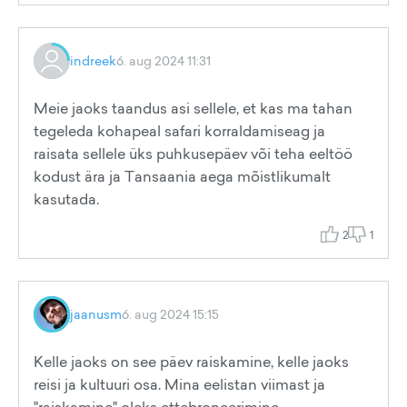
indreek
6. aug 2024 11:31
Meie jaoks taandus asi sellele, et kas ma tahan
tegeleda kohapeal safari korraldamiseag ja
raisata sellele üks puhkusepäev või teha eeltöö
kodust ära ja Tansaania aega mõistlikumalt
kasutada.
2
1
jaanusm
6. aug 2024 15:15
Kelle jaoks on see päev raiskamine, kelle jaoks
reisi ja kultuuri osa. Mina eelistan viimast ja