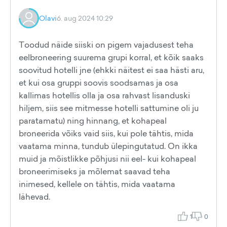
Olavi
6. aug 2024 10:29
Toodud näide siiski on pigem vajadusest teha
eelbroneering suurema grupi korral, et kõik saaks
soovitud hotelli jne (ehkki näitest ei saa hästi aru,
et kui osa gruppi soovis soodsamas ja osa
kallimas hotellis olla ja osa rahvast lisanduski
hiljem, siis see mitmesse hotelli sattumine oli ju
paratamatu) ning hinnang, et kohapeal
broneerida võiks vaid siis, kui pole tähtis, mida
vaatama minna, tundub ülepingutatud. On ikka
muid ja mõistlikke põhjusi nii eel- kui kohapeal
broneerimiseks ja mõlemat saavad teha
inimesed, kellele on tähtis, mida vaatama
lähevad.
1
0