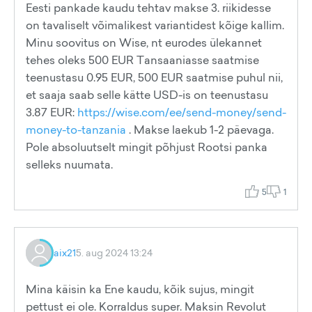
Eesti pankade kaudu tehtav makse 3. riikidesse
on tavaliselt võimalikest variantidest kõige kallim.
Minu soovitus on Wise, nt eurodes ülekannet
tehes oleks 500 EUR Tansaaniasse saatmise
teenustasu 0.95 EUR, 500 EUR saatmise puhul nii,
et saaja saab selle kätte USD-is on teenustasu
3.87 EUR:
https://wise.com/ee/send-money/send-
money-to-tanzania
. Makse laekub 1-2 päevaga.
Pole absoluutselt mingit põhjust Rootsi panka
selleks nuumata.
5
1
aix21
5. aug 2024 13:24
Mina käisin ka Ene kaudu, kõik sujus, mingit
pettust ei ole. Korraldus super. Maksin Revolut