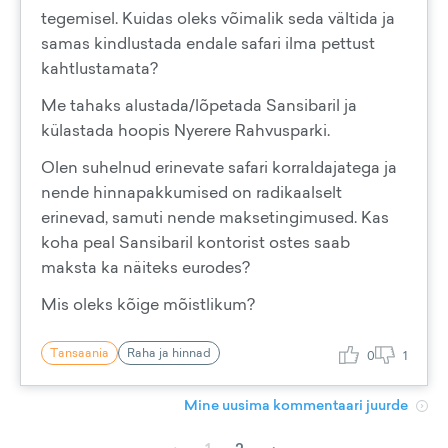
tegemisel. Kuidas oleks võimalik seda vältida ja
samas kindlustada endale safari ilma pettust
kahtlustamata?
Me tahaks alustada/lõpetada Sansibaril ja
külastada hoopis Nyerere Rahvusparki.
Olen suhelnud erinevate safari korraldajatega ja
nende hinnapakkumised on radikaalselt
erinevad, samuti nende maksetingimused. Kas
koha peal Sansibaril kontorist ostes saab
maksta ka näiteks eurodes?
Mis oleks kõige mõistlikum?
Tansaania
Raha ja hinnad
0
1
Mine uusima kommentaari juurde