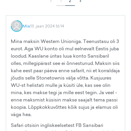
‹
›
1
2
Mia
13. jaan 2024 16:14
Mina maksin Western Unioniga. Teenustasu oli 3
eurot. Aga WU konto oli mul eelnevalt Eestis juba
loodud. Kaaslane üritas luua konto Sansibaril
olles, millegipärast see ei õnnestunud. Maksin siis
kahe eest paar päeva enne safarit, nii et korraldaja
jõudis selle Stonetownis välja võtta. Kusjuures
WU-st helistati mulle ja küsiti üle, kas see olin
mina, kes makse tegi ja mille eest tegin. Ja veel -
enne maksmist küsisin makse saajalt tema passi
koopia. Lõppkokkuvõttes kõik sujus ja elamus oli
väga hea.
Safari otsisin ingliskeelsetest FB Sansibari