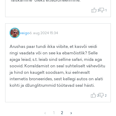
"raiskamine" oleks ettebroneerimine.
2
1
veigo
6. aug 2024 15:34
Arushas paar tundi ikka viibite, et kasvõi veidi
ringi vaadata või on see ka ebamõistlik? Selle
ajaga leiad, s.t. leiab sind selline safari, mida aga
soovid. Korraldamist on seal suhteliselt vähevõitu
ja hind on kaugelt soodsam, kui eelnevalt
internetis broneerides, sest kellegi autos on alati
kohti ja džunglitrummid töötavad seal hästi.
2
2
‹
›
1
2