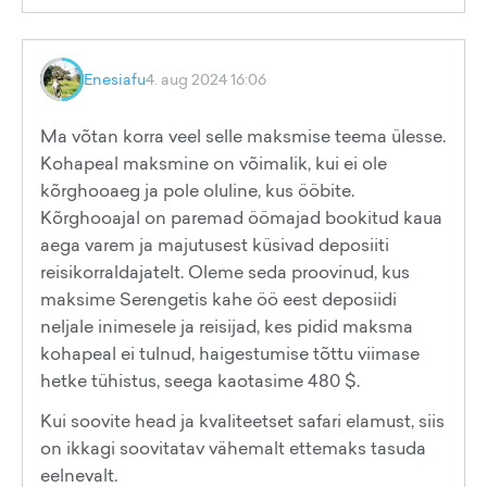
Enesiafu
4. aug 2024 16:06
Ma võtan korra veel selle maksmise teema ülesse.
Kohapeal maksmine on võimalik, kui ei ole
kõrghooaeg ja pole oluline, kus ööbite.
Kõrghooajal on paremad öömajad bookitud kaua
aega varem ja majutusest küsivad deposiiti
reisikorraldajatelt. Oleme seda proovinud, kus
maksime Serengetis kahe öö eest deposiidi
neljale inimesele ja reisijad, kes pidid maksma
kohapeal ei tulnud, haigestumise tõttu viimase
hetke tühistus, seega kaotasime 480 $.
Kui soovite head ja kvaliteetset safari elamust, siis
on ikkagi soovitatav vähemalt ettemaks tasuda
eelnevalt.