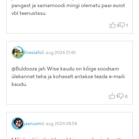
pangast ja samamoodi mingi olematu paar eurot
vbl teenustasu.
2
1
Enesiafu
5. aug 2024 21:45
@Buldooza jah Wise kaudu on kõige soodsam
ülekannet teha ja koheselt antakse teada e-maili
kaudu.
1
0
jaanusm
6. aug 2024 08:58