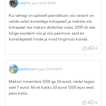
roby7
14. jaan 2024 18:30
Kui vähegi on ajaliselt paindlikust, siis variant on
valida safari korraldaja kohapealt ja maksta siis
kohapeal. Ise maksin dollarites sulas, 2019 oli see
kõige soodaim viis ja mis peamine, said eri
korraldajatelt hinda ja muid tingimusi küsida.
2
0
Mathiliisa
14. jaan 2024 18:57
Maksin novembris SEB-ga 26 eurot, nädal tagasi
veel 7 eurot. Nii et kokku 33 eurot 1200 euro eest,
päris kallis.
0
0