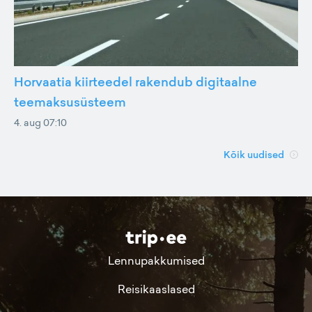
Horvaatia kiirteedel rakendub digitaalne
teemaksusüsteem
4. aug 07:10
Kõik uudised
Lennupakkumised
Reisikaaslased