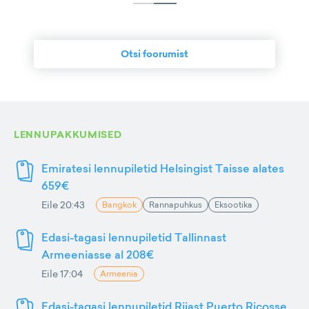
Otsi foorumist
LENNUPAKKUMISED
Emiratesi lennupiletid Helsingist Taisse alates
659€
Eile 20:43
Bangkok
Rannapuhkus
Eksootika
Edasi-tagasi lennupiletid Tallinnast
Armeeniasse al 208€
Eile 17:04
Armeenia
Edasi-tagasi lennupiletid Riiast Puerto Ricosse