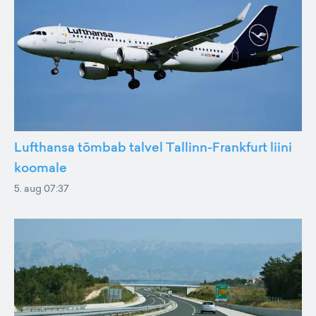
Lufthansa tõmbab talvel Tallinn-Frankfurt liini
koomale
5. aug 07:37