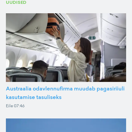
UUDISED
Austraalia odavlennufirma muudab pagasiriiuli
kasutamise tasuliseks
Eile 07:46