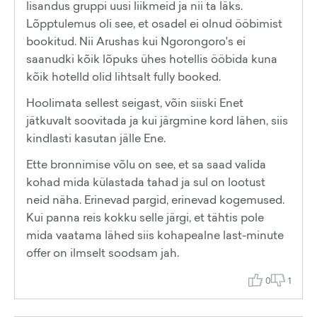
lisandus gruppi uusi liikmeid ja nii ta läks.
Lõpptulemus oli see, et osadel ei olnud ööbimist
bookitud. Nii Arushas kui Ngorongoro's ei
saanudki kõik lõpuks ühes hotellis ööbida kuna
kõik hotelld olid lihtsalt fully booked.
Hoolimata sellest seigast, võin siiski Enet
jätkuvalt soovitada ja kui järgmine kord lähen, siis
kindlasti kasutan jälle Ene.
Ette bronnimise võlu on see, et sa saad valida
kohad mida külastada tahad ja sul on lootust
neid näha. Erinevad pargid, erinevad kogemused.
Kui panna reis kokku selle järgi, et tähtis pole
mida vaatama lähed siis kohapealne last-minute
offer on ilmselt soodsam jah.
0
1