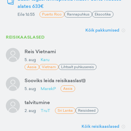
alates 633€
Eile 16:55
Puerto Rico
Rannapuhkus
Eksootika
Kõik pakkumised
REISIKAASLASED
Reis Vietnami
5. aug
Karu
Aasia
Vietnam
Lihtsalt puhkusereis
Sooviks leida reisikaaslast))
5. aug
MarekP
Aasia
talvitumine
2. aug
TruT
Sri Lanka
Reisiideed
Kõik reisikaaslased