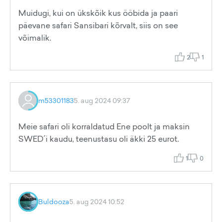
Muidugi, kui on ükskõik kus ööbida ja paari
päevane safari Sansibari kõrvalt, siis on see
võimalik.
2
1
m53301183
5. aug 2024 09:37
Meie safari oli korraldatud Ene poolt ja maksin
SWED´i kaudu, teenustasu oli äkki 25 eurot.
1
0
Buldooza
5. aug 2024 10:52