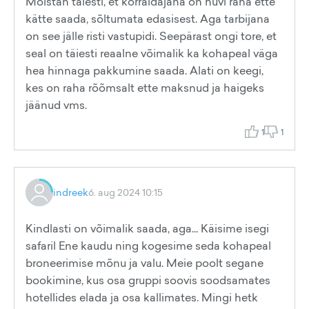
Mõistan täiesti, et korraldajana on huvi raha ette
kätte saada, sõltumata edasisest. Aga tarbijana
on see jälle risti vastupidi. Seepärast ongi tore, et
seal on täiesti reaalne võimalik ka kohapeal väga
hea hinnaga pakkumine saada. Alati on keegi,
kes on raha rõõmsalt ette maksnud ja haigeks
jäänud vms.
1
1
indreek
6. aug 2024 10:15
Kindlasti on võimalik saada, aga... Käisime isegi
safaril Ene kaudu ning kogesime seda kohapeal
broneerimise mõnu ja valu. Meie poolt segane
bookimine, kus osa gruppi soovis soodsamates
hotellides elada ja osa kallimates. Mingi hetk