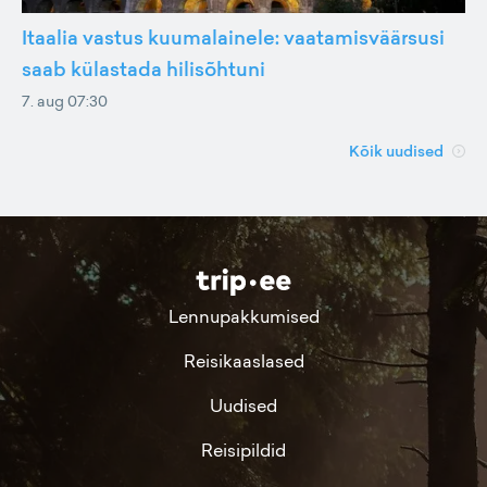
Itaalia vastus kuumalainele: vaatamisväärsusi
saab külastada hilisõhtuni
7. aug 07:30
Kõik uudised
Lennupakkumised
Reisikaaslased
Uudised
Reisipildid