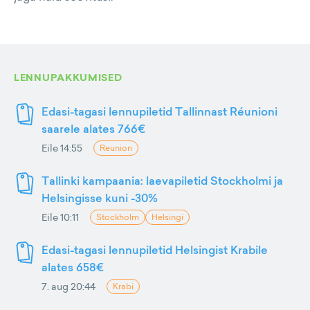
LENNUPAKKUMISED
Edasi-tagasi lennupiletid Tallinnast Réunioni
saarele alates 766€
Eile 14:55
Reunion
Tallinki kampaania: laevapiletid Stockholmi ja
Helsingisse kuni -30%
Eile 10:11
Stockholm
Helsingi
Edasi-tagasi lennupiletid Helsingist Krabile
alates 658€
7. aug 20:44
Krabi