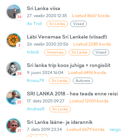
Sri Lanka viisa
27. veebr 2020 12:35
Loetud
8667
korda
36
As Trid
Sri Lanka
Viisad
Läbi Venemaa Sri Lankale (viisad!)
26. veebr 2020 20:56
Loetud
2285
korda
2
tribidi
Venemaa
Sri Lanka
Viisad
Sri lanka trip koos juhiga + rongisõit
9. juuni 2024 16:04
Loetud
6496
korda
28
Krissu79
Sri Lanka
Autoreis
SRI LANKA 2018 - hea teada enne reisi
17. dets 2025 09:27
Loetud
12001
korda
25
AndresR
Sri Lanka
Sri Lanka lääne- ja idarannik
7. dets 2019 23:24
Loetud
6679
korda
veigo
21