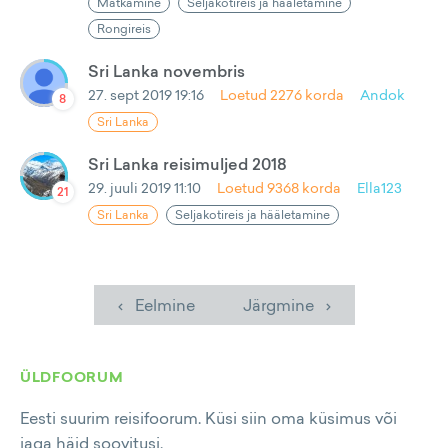
Matkamine
Seljakotireis ja hääletamine
Rongireis
Sri Lanka novembris
27. sept 2019 19:16
Loetud
2276
korda
Andok
8
Sri Lanka
Sri Lanka reisimuljed 2018
29. juuli 2019 11:10
Loetud
9368
korda
Ella123
21
Sri Lanka
Seljakotireis ja hääletamine
‹ Eelmine
Järgmine ›
ÜLDFOORUM
Eesti suurim reisifoorum. Küsi siin oma küsimus või
jaga häid soovitusi.