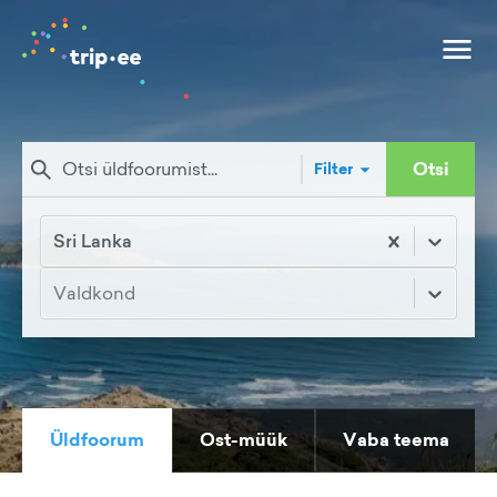
Otsi
Filter
Sri Lanka
Valdkond
Üldfoorum
Ost-müük
Vaba teema