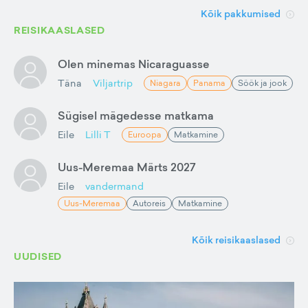
Kõik pakkumised
REISIKAASLASED
Olen minemas Nicaraguasse
Täna
Viljartrip
Niagara
Panama
Söök ja jook
Sügisel mägedesse matkama
Eile
Lilli T
Euroopa
Matkamine
Uus-Meremaa Märts 2027
Eile
vandermand
Uus-Meremaa
Autoreis
Matkamine
Kõik reisikaaslased
UUDISED