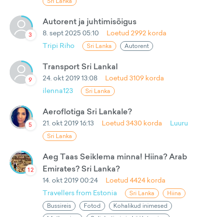
Sri Lanka
Autorent ja juhtimisõigus
8. sept 2025 05:10
Loetud
2992
korda
3
Tripi Riho
Sri Lanka
Autorent
Transport Sri Lankal
24. okt 2019 13:08
Loetud
3109
korda
9
ilenna123
Sri Lanka
Aeroflotiga Sri Lankale?
21. okt 2019 16:13
Loetud
3430
korda
Luuru
5
Sri Lanka
Aeg Taas Seiklema minna! Hiina? Arab
Emirates? Sri Lanka?
12
14. okt 2019 00:24
Loetud
4424
korda
Travellers from Estonia
Sri Lanka
Hiina
Bussireis
Fotod
Kohalikud inimesed