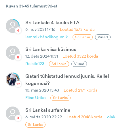
Kuvan 31-45 tulemust 96-st
Sri Lankale 4-kuuks ETA
6. nov 2021 17:16
Loetud
1672
korda
4
lemmikbändikogumik
Sri Lanka
Viisad
Sri Lanka viisa küsimus
12. dets 2024 11:31
Loetud
3322
korda
8
Reisile123
Sri Lanka
Viisad
Qatari tühistatud lennud juunis. Kellel
kogemusi?
12
10. mai 2020 13:43
Loetud
2171
korda
Elise Uriko
Sri Lanka
Sri Lankal surfamine
6. märts 2020 22:29
Loetud
2048
korda
olak
3
Sri Lanka