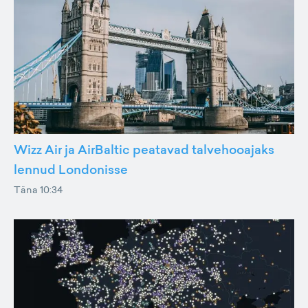
Wizz Air ja AirBaltic peatavad talvehooajaks
lennud Londonisse
Täna 10:34