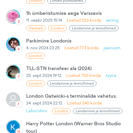
London
Lihtsalt puhkusereis
1h ümberistumise aega Varssavis
11. veebr 2025 15:14
Loetud
526
korda
wnmg
2
Varssavi
London
Lendamine ja lennufirmad
Parkimine Londonis
4. nov 2024 23:25
Loetud
773
korda
jaanusm
4
London
TLL-STN transfeer ala (2024)
25. sept 2024 19:12
Loetud
750
korda
tyyna
7
London
Lendamine ja lennufirmad
London Gatwicki-s terminalide vahetus.
24. sept 2024 22:12
Loetud
340
korda
1
LaboriAnn
London
Lendamine ja lennufirmad
Harry Potter London (Warner Bros Studio
tour)
11