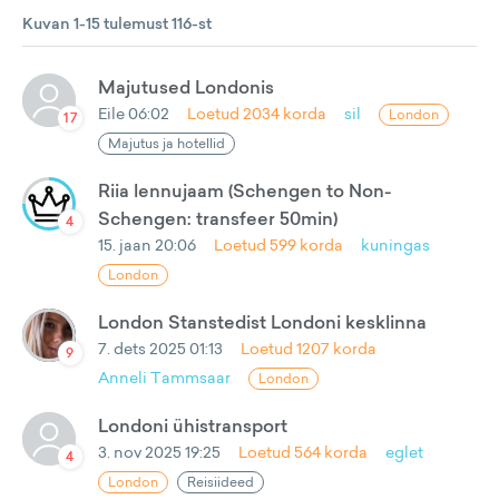
Kuvan 1-15 tulemust 116-st
Majutused Londonis
Eile 06:02
Loetud
2034
korda
sil
London
17
Majutus ja hotellid
Riia lennujaam (Schengen to Non-
Schengen: transfeer 50min)
4
15. jaan 20:06
Loetud
599
korda
kuningas
London
London Stanstedist Londoni kesklinna
7. dets 2025 01:13
Loetud
1207
korda
9
Anneli Tammsaar
London
Londoni ühistransport
3. nov 2025 19:25
Loetud
564
korda
eglet
4
London
Reisiideed