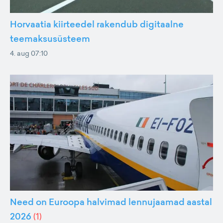
Horvaatia kiirteedel rakendub digitaalne
teemaksusüsteem
4. aug 07:10
Need on Euroopa halvimad lennujaamad aastal
2026
(
1
)