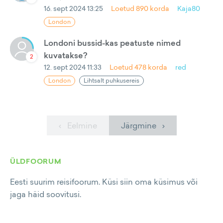
16. sept 2024 13:25
Loetud
890
korda
Kaja80
London
Londoni bussid-kas peatuste nimed
kuvatakse?
2
12. sept 2024 11:33
Loetud
478
korda
red
London
Lihtsalt puhkusereis
‹ Eelmine
Järgmine ›
ÜLDFOORUM
Eesti suurim reisifoorum. Küsi siin oma küsimus või
jaga häid soovitusi.