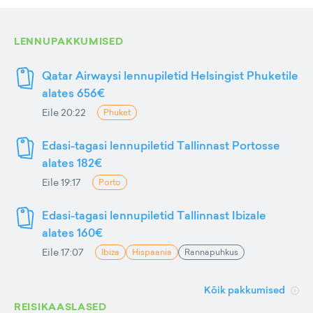
LENNUPAKKUMISED
Qatar Airwaysi lennupiletid Helsingist Phuketile
alates 656€
Eile 20:22
Phuket
Edasi-tagasi lennupiletid Tallinnast Portosse
alates 182€
Eile 19:17
Porto
Edasi-tagasi lennupiletid Tallinnast Ibizale
alates 160€
Eile 17:07
Ibiza
Hispaania
Rannapuhkus
Kõik pakkumised
REISIKAASLASED