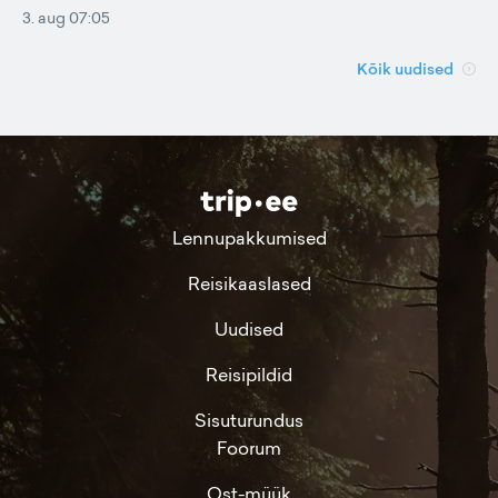
3. aug 07:05
Kõik uudised
Lennupakkumised
Reisikaaslased
Uudised
Reisipildid
Sisuturundus
Foorum
Ost-müük