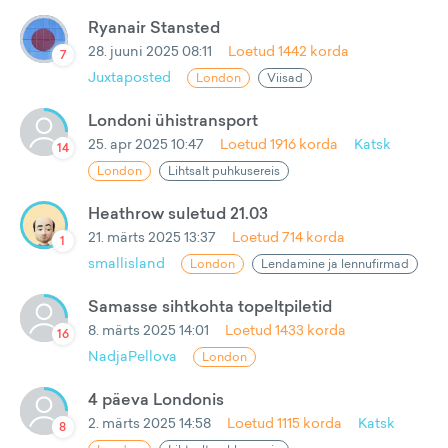
Ryanair Stansted
28. juuni 2025 08:11
Loetud
1442
korda
7
Juxtaposted
London
Viisad
Londoni ühistransport
25. apr 2025 10:47
Loetud
1916
korda
Katsk
14
London
Lihtsalt puhkusereis
Heathrow suletud 21.03
21. märts 2025 13:37
Loetud
714
korda
1
smallisland
London
Lendamine ja lennufirmad
Samasse sihtkohta topeltpiletid
8. märts 2025 14:01
Loetud
1433
korda
16
NadjaPellova
London
4 päeva Londonis
2. märts 2025 14:58
Loetud
1115
korda
Katsk
8