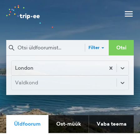
Otsi
Filter
London
Valdkond
Üldfoorum
Ost-müük
Vaba teema