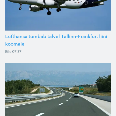
Lufthansa tõmbab talvel Tallinn-Frankfurt liini
koomale
Eile 07:37