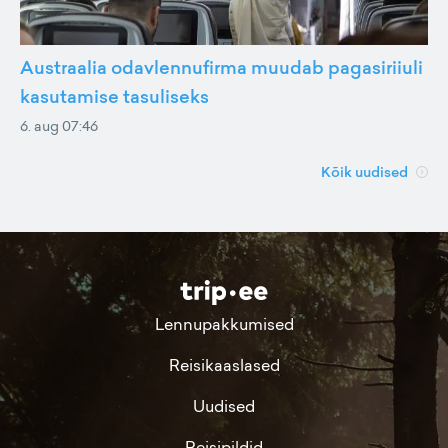
Austraalia odavlennufirma muudab pagasiriiuli
kasutamise tasuliseks
6. aug 07:46
Kõik uudised
Lennupakkumised
Reisikaaslased
Uudised
Reisipildid