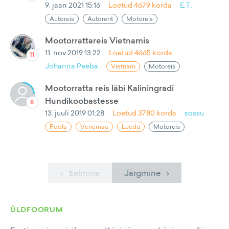
9. jaan 2021 15:16
Loetud
4679
korda
E.T.
Autoreis
Autorent
Motoreis
Mootorrattareis Vietnamis
11. nov 2019 13:22
Loetud
4665
korda
11
Johanna Peeba
Vietnam
Motoreis
Mootorratta reis läbi Kaliningradi
Hundikoobastesse
8
13. juuli 2019 01:28
Loetud
3780
korda
sossu
Poola
Venemaa
Leedu
Motoreis
‹ Eelmine
Järgmine ›
ÜLDFOORUM