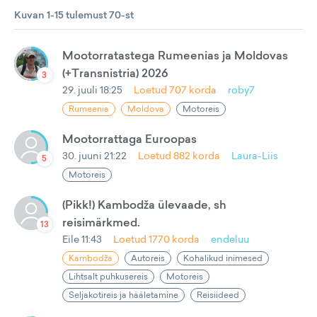
Kuvan 1-15 tulemust 70-st
Mootorratastega Rumeenias ja Moldovas
(+Transnistria) 2026
3
29. juuli 18:25
Loetud
707
korda
roby7
Rumeenia
Moldova
Motoreis
Mootorrattaga Euroopas
30. juuni 21:22
Loetud
882
korda
Laura-Liis
5
Motoreis
(Pikk!) Kambodža ülevaade, sh
reisimärkmed.
13
Eile 11:43
Loetud
1770
korda
endeluu
Kambodža
Autoreis
Kohalikud inimesed
Lihtsalt puhkusereis
Motoreis
Seljakotireis ja hääletamine
Reisiideed