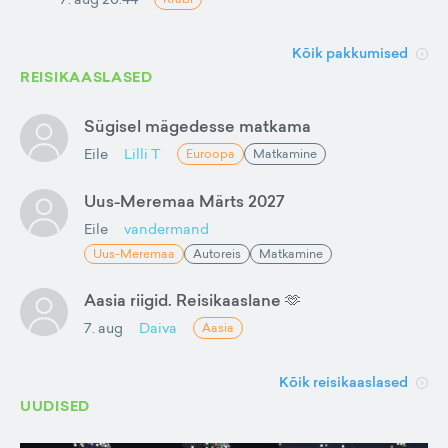
Kõik pakkumised
REISIKAASLASED
Sügisel mägedesse matkama
Eile
Lilli T
Euroopa
Matkamine
Uus-Meremaa Märts 2027
Eile
vandermand
Uus-Meremaa
Autoreis
Matkamine
Aasia riigid. Reisikaaslane 🫶
7. aug
Daiva
Aasia
Kõik reisikaaslased
UUDISED