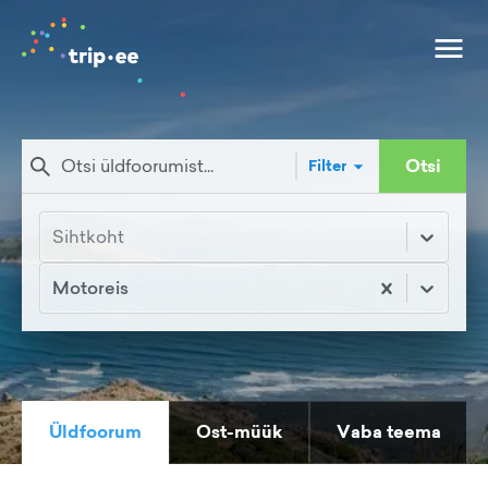
Otsi
Filter
Sihtkoht
Motoreis
Üldfoorum
Ost-müük
Vaba teema