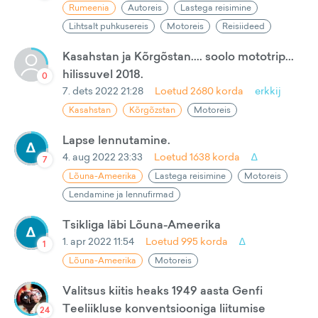
Rumeenia
Autoreis
Lastega reisimine
Lihtsalt puhkusereis
Motoreis
Reisiideed
Kasahstan ja Kõrgõstan.... soolo mototrip...
hilissuvel 2018.
0
7. dets 2022 21:28
Loetud
2680
korda
erkkij
Kasahstan
Kõrgõzstan
Motoreis
Lapse lennutamine.
4. aug 2022 23:33
Loetud
1638
korda
∆
7
Lõuna-Ameerika
Lastega reisimine
Motoreis
Lendamine ja lennufirmad
Tsikliga läbi Lõuna-Ameerika
1. apr 2022 11:54
Loetud
995
korda
∆
1
Lõuna-Ameerika
Motoreis
Valitsus kiitis heaks 1949 aasta Genfi
Teeliikluse konventsiooniga liitumise
24