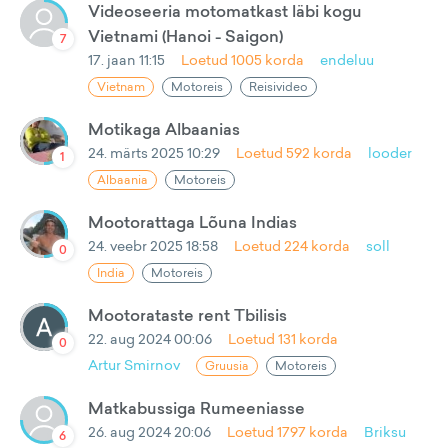
Videoseeria motomatkast läbi kogu
Vietnami (Hanoi - Saigon)
7
17. jaan 11:15
Loetud
1005
korda
endeluu
Vietnam
Motoreis
Reisivideo
Motikaga Albaanias
24. märts 2025 10:29
Loetud
592
korda
looder
1
Albaania
Motoreis
Mootorattaga Lõuna Indias
24. veebr 2025 18:58
Loetud
224
korda
soll
0
India
Motoreis
Mootorataste rent Tbilisis
22. aug 2024 00:06
Loetud
131
korda
0
Artur Smirnov
Gruusia
Motoreis
Matkabussiga Rumeeniasse
26. aug 2024 20:06
Loetud
1797
korda
Briksu
6