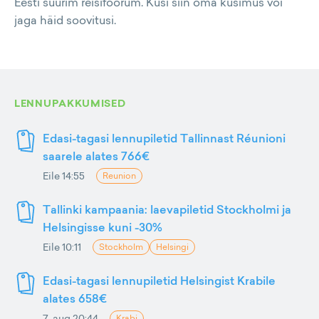
Eesti suurim reisifoorum. Küsi siin oma küsimus või
jaga häid soovitusi.
LENNUPAKKUMISED
Edasi-tagasi lennupiletid Tallinnast Réunioni
saarele alates 766€
Eile 14:55
Reunion
Tallinki kampaania: laevapiletid Stockholmi ja
Helsingisse kuni -30%
Eile 10:11
Stockholm
Helsingi
Edasi-tagasi lennupiletid Helsingist Krabile
alates 658€
7. aug 20:44
Krabi