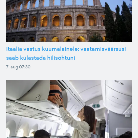
Itaalia vastus kuumalainele: vaatamisväärsusi
saab külastada hilisõhtuni
7. aug 07:30