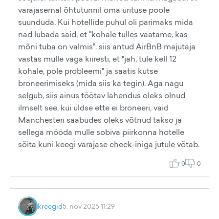
varajasemal õhtutunnil oma ürituse poole
suunduda. Kui hotellide puhul oli parimaks mida
nad lubada said, et "kohale tulles vaatame, kas
mõni tuba on valmis". siis antud AirBnB majutaja
vastas mulle väga kiiresti, et "jah, tule kell 12
kohale, pole probleemi" ja saatis kutse
broneerimiseks (mida siis ka tegin). Aga nagu
selgub, siis ainus töötav lahendus oleks olnud
ilmselt see, kui üldse ette ei broneeri, vaid
Manchesteri saabudes oleks võtnud takso ja
sellega mööda mulle sobiva piirkonna hotelle
sõita kuni keegi varajase check-iniga jutule võtab.
0
0
kreegid
5. nov 2025 11:29