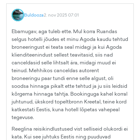
Buldooza
2. nov 2025 07:01
Ebamugav, aga tuleb ette. Mul korra Ruandas
selgus hotelli jõudes et minu Agoda kaudu tehtud
broneeringust ei teata seal midagi ja kui Agoda
klienditeenindust sellest teavitasid, siis nad
canceldasid selle lihtsalt ära, midagi muud ei
teinud. Mehhikos canceldas autorent
broneeringu paar tundi enne selle algust, oli
soodsa hinnaga pikalt ette tehtud ja ju siis leidsid
kõrgema hinnaga tahtja. Bookinguga kahel korral
juhtunud, ükskord topeltbronn Kreetal, teine kord
katkestati Eestis, kuna hotell lõpetas vahepeal
tegevuse.
Reeglina reisikindlustused vist selliseid olukordi ei
kata. Kui see juhtuks Eestis ning puuduvad