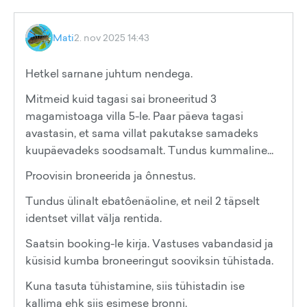
Mati
2. nov 2025 14:43
Hetkel sarnane juhtum nendega.
Mitmeid kuid tagasi sai broneeritud 3
magamistoaga villa 5-le. Paar päeva tagasi
avastasin, et sama villat pakutakse samadeks
kuupäevadeks soodsamalt. Tundus kummaline...
Proovisin broneerida ja ônnestus.
Tundus ülinalt ebatôenäoline, et neil 2 täpselt
identset villat välja rentida.
Saatsin booking-le kirja. Vastuses vabandasid ja
küsisid kumba broneeringut sooviksin tühistada.
Kuna tasuta tühistamine, siis tühistadin ise
kallima ehk siis esimese bronni.