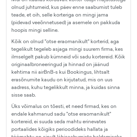
olnud juhtumeid, kus päev enne saabumist tuleb
teade, et oih, selle korteriga on mingi jama
(pidevad veeõnnetused) ja asemele on pakkuda
hoopis mingi selline.
Kõik on olnud "otse eraomanikult" korterid, aga
tegelikult tegeleb asjaga mingi suurem firma, kes
ilmselgelt pakub kümneid või sadu kortereid. Kõik
originaalbroneeringud ja hinnad on jäänud
kehtima nii airBnB-s kui Bookingus, lihtsalt
erasõnumite kaudu on kirjutatud, mis on uus
aadress, kuhu tegelikkult minna, ja kuidas sinna
sisse saab.
Üks võimalus on tõesti, et need firmad, kes on
endale kahmanud sadu "otse eraomanikult"
kortereid, ei suuda seda mahtu erinevates
portaalides kõigiks perioodideks hallata ja
töömahtu on ainult lähisaabumiste haldamiseks.