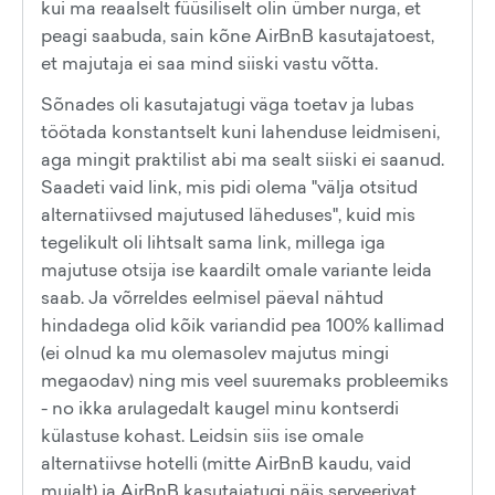
kui ma reaalselt füüsiliselt olin ümber nurga, et
peagi saabuda, sain kõne AirBnB kasutajatoest,
et majutaja ei saa mind siiski vastu võtta.
Sõnades oli kasutajatugi väga toetav ja lubas
töötada konstantselt kuni lahenduse leidmiseni,
aga mingit praktilist abi ma sealt siiski ei saanud.
Saadeti vaid link, mis pidi olema "välja otsitud
alternatiivsed majutused läheduses", kuid mis
tegelikult oli lihtsalt sama link, millega iga
majutuse otsija ise kaardilt omale variante leida
saab. Ja võrreldes eelmisel päeval nähtud
hindadega olid kõik variandid pea 100% kallimad
(ei olnud ka mu olemasolev majutus mingi
megaodav) ning mis veel suuremaks probleemiks
- no ikka arulagedalt kaugel minu kontserdi
külastuse kohast. Leidsin siis ise omale
alternatiivse hotelli (mitte AirBnB kaudu, vaid
mujalt) ja AirBnB kasutajatugi näis serveerivat