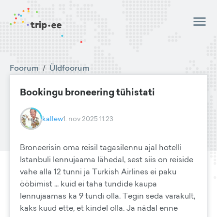
Foorum
/
Üldfoorum
Bookingu broneering tühistati
kallew
1. nov 2025 11:23
Broneerisin oma reisil tagasilennu ajal hotelli
Istanbuli lennujaama lähedal, sest siis on reiside
vahe alla 12 tunni ja Turkish Airlines ei paku
ööbimist ... kuid ei taha tundide kaupa
lennujaamas ka 9 tundi olla. Tegin seda varakult,
kaks kuud ette, et kindel olla. Ja nädal enne