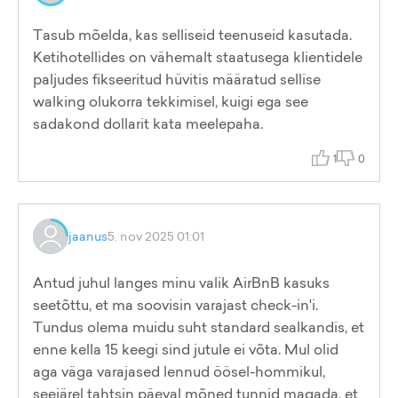
Tasub mõelda, kas selliseid teenuseid kasutada.
Ketihotellides on vähemalt staatusega klientidele
paljudes fikseeritud hüvitis määratud sellise
walking olukorra tekkimisel, kuigi ega see
sadakond dollarit kata meelepaha.
1
0
jaanus
5. nov 2025 01:01
Antud juhul langes minu valik AirBnB kasuks
seetõttu, et ma soovisin varajast check-in'i.
Tundus olema muidu suht standard sealkandis, et
enne kella 15 keegi sind jutule ei võta. Mul olid
aga väga varajased lennud öösel-hommikul,
seejärel tahtsin päeval mõned tunnid magada, et