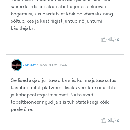
saime korda ja pakuti abi. Lugedes eelnevaid
kogemusi, siis paistab, et kõik on võimalik ning
sõltub, kes ja kust riigist juhtub nö juhtumi
käsitlejaks.
4
0
krevett
2. nov 2025 11:44
Sellised asjad juhtuvad ka siis, kui majutusasutus
kasutab mitut platvormi, lisaks veel ka kodulehte
ja kohapeal registreerimist. Nii tekivad
topeltbroneeringud ja siis tühistataksegi kõik
peale ühe.
0
0