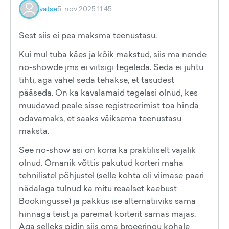
vatse
5. nov 2025 11:45
Sest siis ei pea maksma teenustasu.
Kui mul tuba käes ja kõik makstud, siis ma nende
no-showde jms ei viitsigi tegeleda. Seda ei juhtu
tihti, aga vahel seda tehakse, et tasudest
pääseda. On ka kavalamaid tegelasi olnud, kes
muudavad peale sisse registreerimist toa hinda
odavamaks, et saaks väiksema teenustasu
maksta.
See no-show asi on korra ka praktiliselt vajalik
olnud. Omanik võttis pakutud korteri maha
tehnilistel põhjustel (selle kohta oli viimase paari
nädalaga tulnud ka mitu reaalset kaebust
Bookingusse) ja pakkus ise alternatiiviks sama
hinnaga teist ja paremat korterit samas majas.
Aga selleks pidin siis oma broeeringu kohale