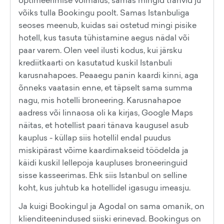
optimeerimise võimalus, samas mingid trahvid ju
võiks tulla Bookingu poolt. Samas Istanbuliga
seoses meenub, kuidas sai ostetud mingi pisike
hotell, kus tasuta tühistamine aegus nädal või
paar varem. Olen veel ilusti kodus, kui järsku
krediitkaarti on kasutatud kuskil Istanbuli
karusnahapoes. Peaaegu panin kaardi kinni, aga
õnneks vaatasin enne, et täpselt sama summa
nagu, mis hotelli broneering. Karusnahapoe
aadress või linnaosa oli ka kirjas, Google Maps
näitas, et hotellist paari tänava kaugusel asub
kauplus - küllap siis hotellil endal puudus
miskipärast võime kaardimakseid töödelda ja
käidi kuskil lellepoja kaupluses broneeringuid
sisse kasseerimas. Ehk siis Istanbul on selline
koht, kus juhtub ka hotellidel igasugu imeasju.
Ja kuigi Bookingul ja Agodal on sama omanik, on
klienditeenindused siiski erinevad. Bookingus on