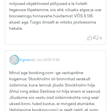
mõjuvad objektiivsed põhjused a la hotelli
tegevuse lõpetamine, siis ehk nõuaks algse ja uue
broneeringu hinnavahe hüvitamist VÕS § 135
alusel, aga Türgis ilmselt ei viitsiks protsessima
hakata.
1
0
Signenu
2. nov 2025 11:34
Minul aga booking.com -ga vastupidine
kogemus. Stockholmi oli bronnitud varakult
ööbimine, kuna lennuk jõudis Stockholmi hilja
õhtul ning edasi Eestisse nii hilja enam ei saanud.
Jõudsime siis vastu ööd ööbimiskohta ning seal
uksed kinni, tuled kustus, ei mingeid elumärke.
Helistasime booking.com'i ja sealt öeldi, et sorry,