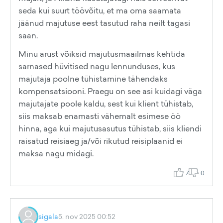
seda kui suurt töövõitu, et ma oma saamata
jäänud majutuse eest tasutud raha neilt tagasi
saan.
Minu arust võiksid majutusmaailmas kehtida
sarnased hüvitised nagu lennunduses, kus
majutaja poolne tühistamine tähendaks
kompensatsiooni. Praegu on see asi kuidagi väga
majutajate poole kaldu, sest kui klient tühistab,
siis maksab enamasti vähemalt esimese öö
hinna, aga kui majutusasutus tühistab, siis kliendi
raisatud reisiaeg ja/või rikutud reisiplaanid ei
maksa nagu midagi.
7
0
sigala
5. nov 2025 00:52