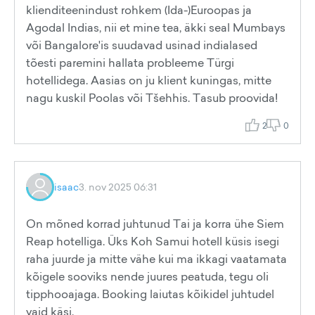
klienditeenindust rohkem (Ida-)Euroopas ja
Agodal Indias, nii et mine tea, äkki seal Mumbays
või Bangalore'is suudavad usinad indialased
tõesti paremini hallata probleeme Türgi
hotellidega. Aasias on ju klient kuningas, mitte
nagu kuskil Poolas või Tšehhis. Tasub proovida!
2
0
isaac
3. nov 2025 06:31
On mõned korrad juhtunud Tai ja korra ühe Siem
Reap hotelliga. Üks Koh Samui hotell küsis isegi
raha juurde ja mitte vähe kui ma ikkagi vaatamata
kõigele sooviks nende juures peatuda, tegu oli
tipphooajaga. Booking laiutas kõikidel juhtudel
vaid käsi.