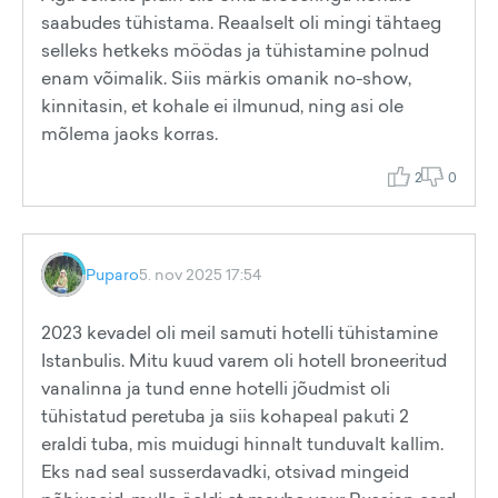
saabudes tühistama. Reaalselt oli mingi tähtaeg
selleks hetkeks möödas ja tühistamine polnud
enam võimalik. Siis märkis omanik no-show,
kinnitasin, et kohale ei ilmunud, ning asi ole
mõlema jaoks korras.
2
0
Puparo
5. nov 2025 17:54
2023 kevadel oli meil samuti hotelli tühistamine
Istanbulis. Mitu kuud varem oli hotell broneeritud
vanalinna ja tund enne hotelli jõudmist oli
tühistatud peretuba ja siis kohapeal pakuti 2
eraldi tuba, mis muidugi hinnalt tunduvalt kallim.
Eks nad seal susserdavadki, otsivad mingeid