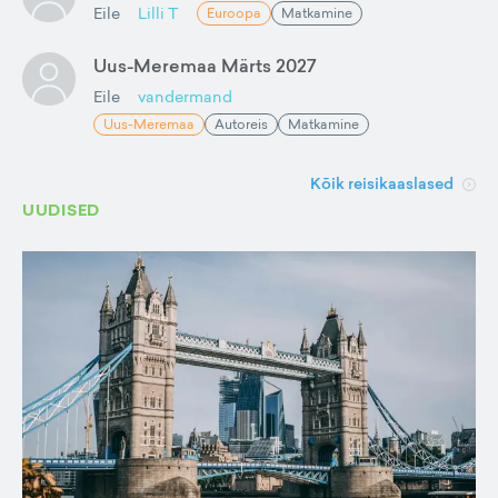
Eile
Lilli T
Euroopa
Matkamine
Uus-Meremaa Märts 2027
Eile
vandermand
Uus-Meremaa
Autoreis
Matkamine
Kõik reisikaaslased
UUDISED