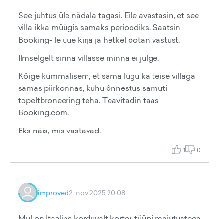
See juhtus üle nädala tagasi. Eile avastasin, et see
villa ikka müügis samaks perioodiks. Saatsin
Booking- le uue kirja ja hetkel ootan vastust.
Ilmselgelt sinna villasse minna ei julge.
Kôige kummalisem, et sama lugu ka teise villaga
samas piirkonnas, kuhu ônnestus samuti
topeltbroneering teha. Teavitadin taas
Booking.com.
Eks näis, mis vastavad.
1
0
improved
2. nov 2025 20:08
Mul on Itaalias korduvalt korter-tüüpi majutustega