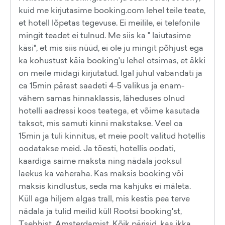
kuid me kirjutasime booking.com lehel teile teate,
et hotell lõpetas tegevuse. Ei meilile, ei telefonile
mingit teadet ei tulnud. Me siis ka " laiutasime
käsi", et mis siis nüüd, ei ole ju mingit põhjust ega
ka kohustust käia booking'u lehel otsimas, et äkki
on meile midagi kirjutatud. Igal juhul vabandati ja
ca 15min pärast saadeti 4-5 valikus ja enam-
vähem samas hinnaklassis, läheduses olnud
hotelli aadressi koos teatega, et võime kasutada
taksot, mis samuti kinni makstakse. Veel ca
15min ja tuli kinnitus, et meie poolt valitud hotellis
oodatakse meid. Ja tõesti, hotellis oodati,
kaardiga saime maksta ning nädala jooksul
laekus ka vaheraha. Kas maksis booking või
maksis kindlustus, seda ma kahjuks ei mäleta.
Küll aga hiljem algas trall, mis kestis pea terve
nädala ja tulid meilid küll Rootsi booking'st,
Tsehhist, Amsterdamist. Kõik pärisid, kas ikka