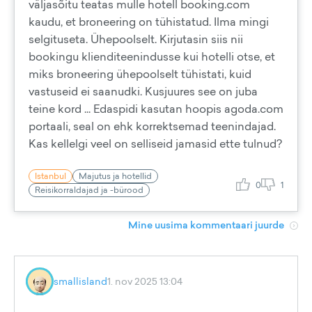
väljasõitu teatas mulle hotell booking.com
kaudu, et broneering on tühistatud. Ilma mingi
selgituseta. Ühepoolselt. Kirjutasin siis nii
bookingu klienditeenindusse kui hotelli otse, et
miks broneering ühepoolselt tühistati, kuid
vastuseid ei saanudki. Kusjuures see on juba
teine kord ... Edaspidi kasutan hoopis agoda.com
portaali, seal on ehk korrektsemad teenindajad.
Kas kellelgi veel on selliseid jamasid ette tulnud?
Istanbul
Majutus ja hotellid
0
1
Reisikorraldajad ja -bürood
Mine uusima kommentaari juurde
smallisland
1. nov 2025 13:04