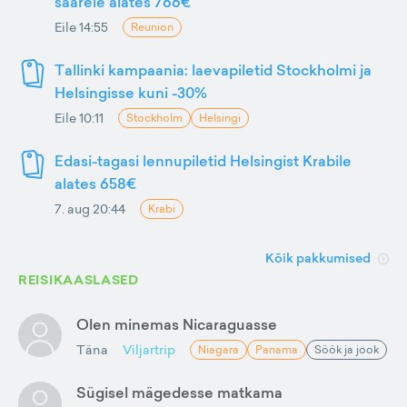
saarele alates 766€
Eile 14:55
Reunion
Tallinki kampaania: laevapiletid Stockholmi ja
Helsingisse kuni -30%
Eile 10:11
Stockholm
Helsingi
Edasi-tagasi lennupiletid Helsingist Krabile
alates 658€
7. aug 20:44
Krabi
Kõik pakkumised
REISIKAASLASED
Olen minemas Nicaraguasse
Täna
Viljartrip
Niagara
Panama
Söök ja jook
Sügisel mägedesse matkama