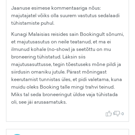
Jaanuse esimese kommentaariga nõus:
majutajatel võiks olla suurem vastutus sedalaadi
tühistamiste puhul.
Kunagi Malaisias reisides sain Bookingult sõnumi,
et majutusasutus on neile teatanud, et ma ei
ilmunud kohale (no-show) ja seetõttu on mu
broneering tühistatud. Läksin siis
majutusasuttusse, tegin tõestuseks mõne pildi ja
siirdusin omaniku jutule. Pärast mõningast
keerutamist tunnistas üles, et pidi valetama, kuna
muidu oleks Booking talle mingi trahvi teinud.
Miks tal seda broneeringut üldse vaja tühistada
oli, see jäi arusaamatuks.
1
0