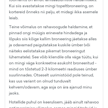
Kui siis avastatakse mingi topeltbroneering, on
kortereid õnneks nii palju, et midagi ikka asemele
leiab.
Teine võimalus on rahavoogude haldamine, et
pinnad ongi müügis erinevate hindadega ja
lõpuks siis kõige kallim broneering jäetakse alles
ja odavamad paigutatakse kuskile ümber (või
näiteks eelistatakse pikemat broneeringut
lühematele). See võib kliendile olla väga tüütu, kui
on mingi väga konkreetne asukoht broneeritud -
mind on tõstetud 2-3 kilomeetri raadiuses ümber
suurlinnades. Otseselt uurimistööd pole teinud,
kas uus variant on olnud tunduvalt
kehvem/odavam, aga asja on ära ajanud minu
jaoks.
Hotellide puhul on keerulisem, jääb ainult rahavoo