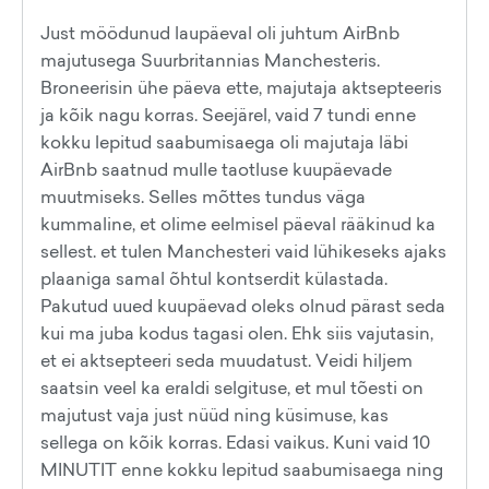
Just möödunud laupäeval oli juhtum AirBnb
majutusega Suurbritannias Manchesteris.
Broneerisin ühe päeva ette, majutaja aktsepteeris
ja kõik nagu korras. Seejärel, vaid 7 tundi enne
kokku lepitud saabumisaega oli majutaja läbi
AirBnb saatnud mulle taotluse kuupäevade
muutmiseks. Selles mõttes tundus väga
kummaline, et olime eelmisel päeval rääkinud ka
sellest. et tulen Manchesteri vaid lühikeseks ajaks
plaaniga samal õhtul kontserdit külastada.
Pakutud uued kuupäevad oleks olnud pärast seda
kui ma juba kodus tagasi olen. Ehk siis vajutasin,
et ei aktsepteeri seda muudatust. Veidi hiljem
saatsin veel ka eraldi selgituse, et mul tõesti on
majutust vaja just nüüd ning küsimuse, kas
sellega on kõik korras. Edasi vaikus. Kuni vaid 10
MINUTIT enne kokku lepitud saabumisaega ning