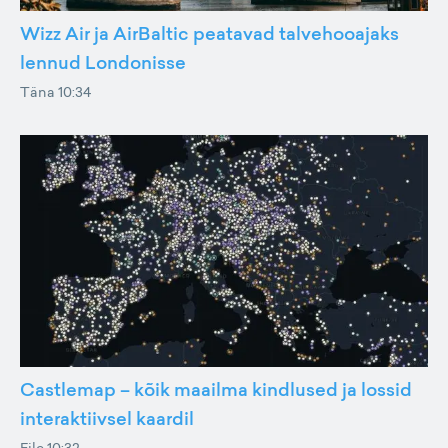
Wizz Air ja AirBaltic peatavad talvehooajaks
lennud Londonisse
Täna 10:34
Castlemap – kõik maailma kindlused ja lossid
interaktiivsel kaardil
Eile 10:32