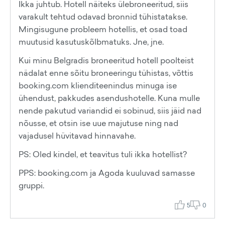
Ikka juhtub. Hotell näiteks ülebroneeritud, siis
varakult tehtud odavad bronnid tühistatakse.
Mingisugune probleem hotellis, et osad toad
muutusid kasutuskõlbmatuks. Jne, jne.
Kui minu Belgradis broneeritud hotell poolteist
nädalat enne sõitu broneeringu tühistas, võttis
booking.com klienditeenindus minuga ise
ühendust, pakkudes asendushotelle. Kuna mulle
nende pakutud variandid ei sobinud, siis jäid nad
nõusse, et otsin ise uue majutuse ning nad
vajadusel hüvitavad hinnavahe.
PS: Oled kindel, et teavitus tuli ikka hotellist?
PPS: booking.com ja Agoda kuuluvad samasse
gruppi.
5
0