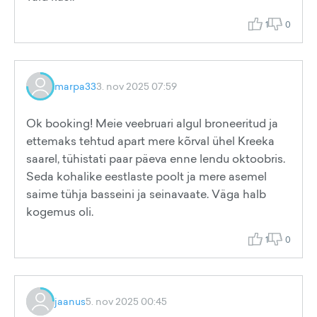
1
0
marpa33
3. nov 2025 07:59
Ok booking! Meie veebruari algul broneeritud ja
ettemaks tehtud apart mere kõrval ühel Kreeka
saarel, tühistati paar päeva enne lendu oktoobris.
Seda kohalike eestlaste poolt ja mere asemel
saime tühja basseini ja seinavaate. Väga halb
kogemus oli.
1
0
jaanus
5. nov 2025 00:45