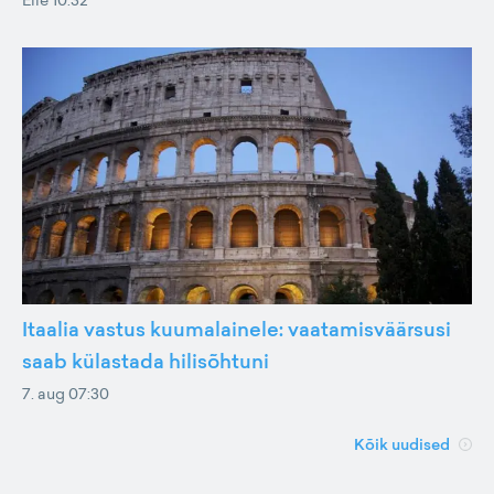
Itaalia vastus kuumalainele: vaatamisväärsusi
saab külastada hilisõhtuni
7. aug 07:30
Kõik uudised