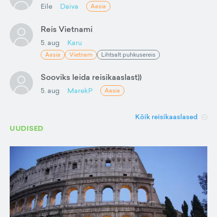
Eile
Daiva
Aasia
Reis Vietnami
5. aug
Karu
Aasia
Vietnam
Lihtsalt puhkusereis
Sooviks leida reisikaaslast))
5. aug
MarekP
Aasia
Kõik reisikaaslased
UUDISED