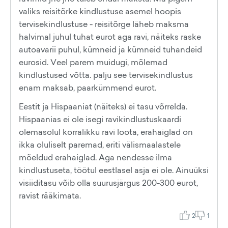
valiks reisitõrke kindlustuse asemel hoopis
tervisekindlustuse - reisitõrge läheb maksma
halvimal juhul tuhat eurot aga ravi, näiteks raske
autoavarii puhul, kümneid ja kümneid tuhandeid
eurosid. Veel parem muidugi, mõlemad
kindlustused võtta. palju see tervisekindlustus
enam maksab, paarkümmend eurot.
Eestit ja Hispaaniat (näiteks) ei tasu võrrelda.
Hispaanias ei ole isegi ravikindlustuskaardi
olemasolul korralikku ravi loota, erahaiglad on
ikka oluliselt paremad, eriti välismaalastele
mõeldud erahaiglad. Aga nendesse ilma
kindlustuseta, töötul eestlasel asja ei ole. Ainuüksi
visiiditasu võib olla suurusjärgus 200-300 eurot,
ravist rääkimata.
2
1