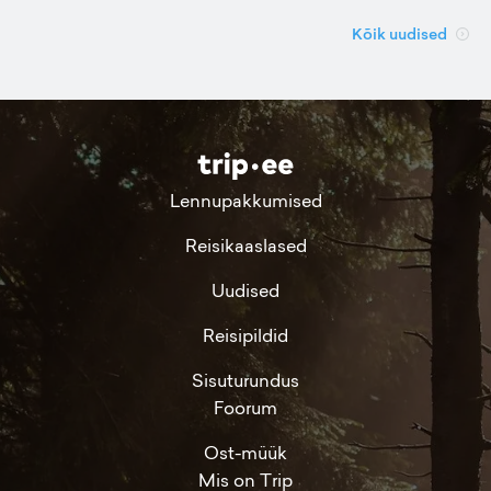
Kõik uudised
Lennupakkumised
Reisikaaslased
Uudised
Reisipildid
Sisuturundus
Foorum
Ost-müük
Mis on Trip