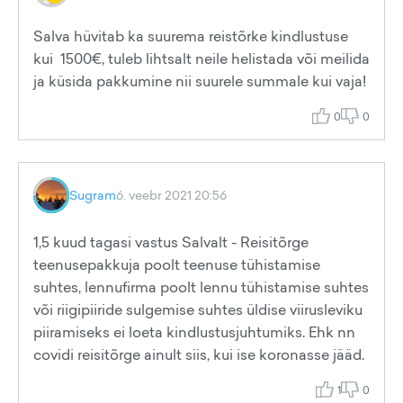
Salva hüvitab ka suurema reistõrke kindlustuse
kui 1500€, tuleb lihtsalt neile helistada või meilida
ja küsida pakkumine nii suurele summale kui vaja!
0
0
Sugram
6. veebr 2021 20:56
1,5 kuud tagasi vastus Salvalt - Reisitõrge
teenusepakkuja poolt teenuse tühistamise
suhtes, lennufirma poolt lennu tühistamise suhtes
või riigipiiride sulgemise suhtes üldise viirusleviku
piiramiseks ei loeta kindlustusjuhtumiks. Ehk nn
covidi reisitõrge ainult siis, kui ise koronasse jääd.
1
0