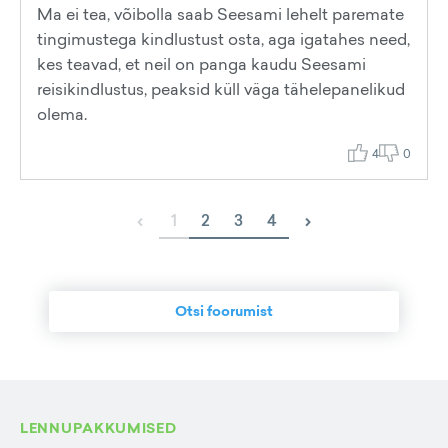
Ma ei tea, võibolla saab Seesami lehelt paremate
tingimustega kindlustust osta, aga igatahes need,
kes teavad, et neil on panga kaudu Seesami
reisikindlustus, peaksid küll väga tähelepanelikud
olema.
4
0
‹
›
1
2
3
4
Otsi foorumist
LENNUPAKKUMISED