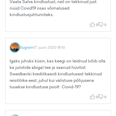
Vaata Salva kindlustust, neil on tekkinud just
nüüd Covid19 osas võimalused
kindlustusjuhtumiteks.
0
0
Sugram
17. juuni 2020 18:10
Igaks juhuks küsin, kas keegi on leidnud (võib olla
ka juristide abiga) tee ja saanud hüvitist
Swedbanki krediitkaardi kindlustusest tekkinud
reisitõrke eest, juhul kui välistuse põhjusena
tuuakse kindlustuse poolt Covid-19?
0
0