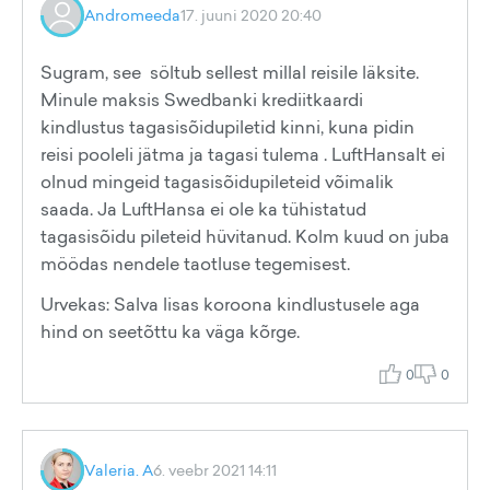
Andromeeda
17. juuni 2020 20:40
Sugram, see söltub sellest millal reisile läksite.
Minule maksis Swedbanki krediitkaardi
kindlustus tagasisõidupiletid kinni, kuna pidin
reisi pooleli jätma ja tagasi tulema . LuftHansalt ei
olnud mingeid tagasisõidupileteid võimalik
saada. Ja LuftHansa ei ole ka tühistatud
tagasisõidu pileteid hüvitanud. Kolm kuud on juba
möödas nendele taotluse tegemisest.
Urvekas: Salva lisas koroona kindlustusele aga
hind on seetõttu ka väga kõrge.
0
0
Valeria. A
6. veebr 2021 14:11