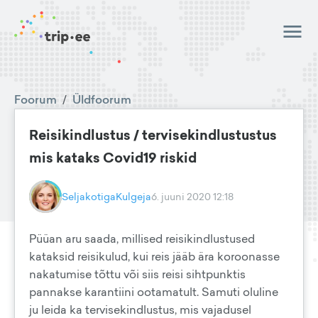
Foorum
/
Üldfoorum
Reisikindlustus / tervisekindlustustus
mis kataks Covid19 riskid
SeljakotigaKulgeja
6. juuni 2020 12:18
Püüan aru saada, millised reisikindlustused
kataksid reisikulud, kui reis jääb ära koroonasse
nakatumise tõttu või siis reisi sihtpunktis
pannakse karantiini ootamatult. Samuti oluline
ju leida ka tervisekindlustus, mis vajadusel