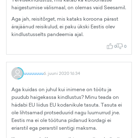
haigestumise välismaal, on olemas vaid Seesamil.
Aga jah, reisitõrget, mis kataks koroona pärast
ärajäänud reisikulud, ei paku ükski Eestis olev
kindlustusselts pandeemia ajal.
0
0
uuuuuuuu
6. juuni 2020 16:34
Aga kuidas on juhul kui inimene on töötu ja
puudub haigekassa kindlustus? Minu teada on
hädabi EU liidus EU kodanikule tasuta. Tasuta ei
ole lihtsamad protseduurid nagu luumurrud jne.
Eestis ma ei ole töötuna pidanud kordagi ei
eriarstil ega perarstil sentigi maksma.