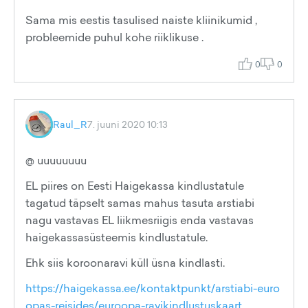
Sama mis eestis tasulised naiste kliinikumid ,
probleemide puhul kohe riiklikuse .
0
0
Raul_R
7. juuni 2020 10:13
@ uuuuuuuu
EL piires on Eesti Haigekassa kindlustatule
tagatud täpselt samas mahus tasuta arstiabi
nagu vastavas EL liikmesriigis enda vastavas
haigekassasüsteemis kindlustatule.
Ehk siis koroonaravi küll üsna kindlasti.
https://haigekassa.ee/kontaktpunkt/arstiabi-euro
opas-reisides/euroopa-ravikindlustuskaart