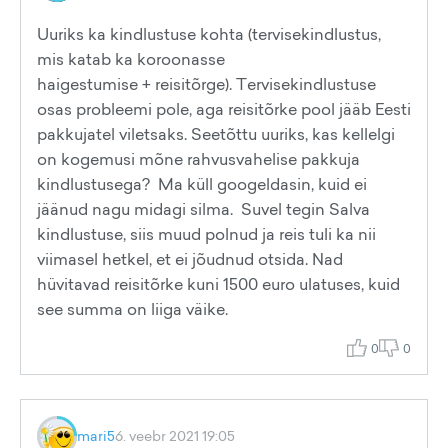
Uuriks ka kindlustuse kohta (tervisekindlustus,
mis katab ka koroonasse
haigestumise + reisitõrge). Tervisekindlustuse
osas probleemi pole, aga reisitõrke pool jääb Eesti
pakkujatel viletsaks. Seetõttu uuriks, kas kellelgi
on kogemusi mõne rahvusvahelise pakkuja
kindlustusega? Ma küll googeldasin, kuid ei
jäänud nagu midagi silma. Suvel tegin Salva
kindlustuse, siis muud polnud ja reis tuli ka nii
viimasel hetkel, et ei jõudnud otsida. Nad
hüvitavad reisitõrke kuni 1500 euro ulatuses, kuid
see summa on liiga väike.
0
0
mari5
6. veebr 2021 19:05