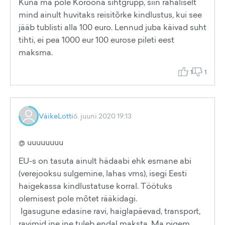
Kuna ma pole Koroona sihtgrupp, siin rahaliselt
mind ainult huvitaks reisitõrke kindlustus, kui see
jääb tublisti alla 100 euro. Lennud juba käivad suht
tihti, ei pea 1000 eur 100 eurose pileti eest
maksma.
1
1
VäikeLotti
6. juuni 2020 19:13
@ uuuuuuuu
EU-s on tasuta ainult hädaabi ehk esmane abi
(verejooksu sulgemine, lahas vms), isegi Eesti
haigekassa kindlustatuse korral. Töötuks
olemisest pole mõtet rääkidagi.
Igasugune edasine ravi, haiglapäevad, transport,
ravimid jne jne tuleb endal maksta. Ma pigem