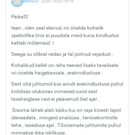
dim123
7. juuni 2020 09:19
Päike12
tean , olen seal elanud, nii ööelda kohalik
spetsiifika (mis ei puuduta meid kuna kindlustus
kattab mõlemaid )
Seega su sõbral vedas ja tal polnud vajadust .
Kohalikud kellel on raha teevad lisaks tavalisele
nii ööelda haigekassale , erakindlustuse .
Sest olid juhtumid kus ainult erakindlustuse puhul
kriitilises olukorras inimesed surid sest
tavahaiglase nad ei pääsenud õiel ajal .
Eraoma läheb alati käiku kui on vaja kiiresti lapst
ülevaadata , mingeid analüüse , tervisekontrolle
teha , raseduse ajal . Tõsisemate juhtumite puhul
minnakse ikka riiklikuse .