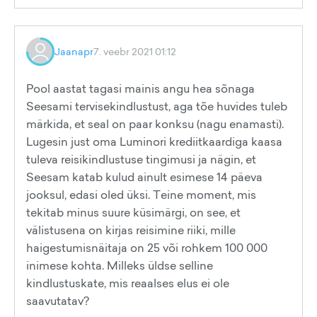
Jaanapr
7. veebr 2021 01:12
Pool aastat tagasi mainis angu hea sõnaga
Seesami tervisekindlustust, aga tõe huvides tuleb
märkida, et seal on paar konksu (nagu enamasti).
Lugesin just oma Luminori krediitkaardiga kaasa
tuleva reisikindlustuse tingimusi ja nägin, et
Seesam katab kulud ainult esimese 14 päeva
jooksul, edasi oled üksi. Teine moment, mis
tekitab minus suure küsimärgi, on see, et
välistusena on kirjas reisimine riiki, mille
haigestumisnäitaja on 25 või rohkem 100 000
inimese kohta. Milleks üldse selline
kindlustuskate, mis reaalses elus ei ole
saavutatav?