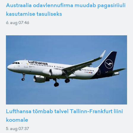
Austraalia odavlennufirma muudab pagasiriiuli
kasutamise tasuliseks
6. aug 07:46
Lufthansa tõmbab talvel Tallinn-Frankfurt liini
koomale
5. aug 07:37