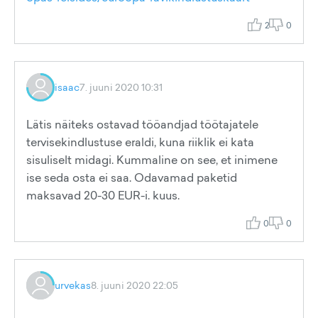
2
0
isaac
7. juuni 2020 10:31
Lätis näiteks ostavad tööandjad töötajatele
tervisekindlustuse eraldi, kuna riiklik ei kata
sisuliselt midagi. Kummaline on see, et inimene
ise seda osta ei saa. Odavamad paketid
maksavad 20-30 EUR-i. kuus.
0
0
urvekas
8. juuni 2020 22:05