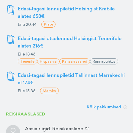
Edasi-tagasi lennupiletid Helsingist Krabile
alates 658€
Eile 20:44
Krabi
Edasi-tagasi otselennud Helsingist Tenerifele
alates 216€
Eile 18:46
Tenerife
Hispaania
Kanaari saared
Rannapuhkus
Edasi-tagasi lennupiletid Tallinnast Marrakechi
al 174€
Eile 15:36
Maroko
Kõik pakkumised
REISIKAASLASED
Aasia riigid. Reisikaaslane 🫶