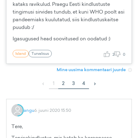
kataks ravikulud. Praegu Eesti kindlustuste
tingimusi sirvides tundub, et kuni WHO poolt asi
pandeemiaks kuulutatud, siis kindlustuskaitse
puudub :/
Igasugused head soovitused on oodatud :)
Island
Turvalisus
2
0
Mine uusima kommentaari juurde
‹
›
1
2
3
4
angu
6. juuni 2020 15:50
Tere,
Tervisekindlustus, mis katab ka koroonasse