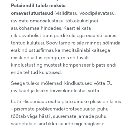
Patsiendil tuleb maksta
omavastutustasud
(visiiditasu, voodipäevatasu,
ravimite omaosalustasu, tõlkekulud jne)
asukohamaa hindades. Kaart ei kata
riikidevahelist transpordi kulu ega eraarsti juures
tehtud kulutusi. Soovitame reisile minnes sõlmida
erakindlustusfirmas ka meditsiiniabi kaitsega
reisikindlustuslepingu, mis sõltuvalt
kindlustustingimustest kompenseerib patsiendi
enda tehtud kulutused.
Seega tuleks mõlemad kindlustused võtta EU
ravikaart ja lisaks tervisekindlustus võtta .
Lotti Hispaniaas erahaiglate ainuke pluss on kiirus
- pisemate probleemide/protseduurite puhul
töötab väga hästi , suuremate jamade puhul
saadetakse sind ikka suurde riigi haiglasse.