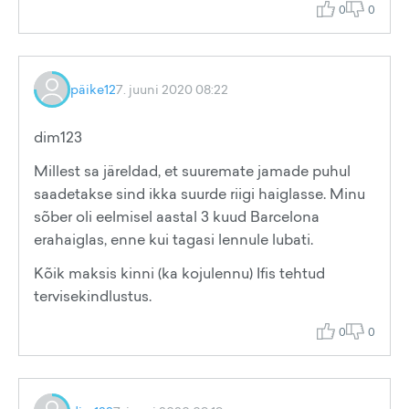
0
0
päike12
7. juuni 2020 08:22
dim123
Millest sa järeldad, et suuremate jamade puhul
saadetakse sind ikka suurde riigi haiglasse. Minu
sõber oli eelmisel aastal 3 kuud Barcelona
erahaiglas, enne kui tagasi lennule lubati.
Kõik maksis kinni (ka kojulennu) Ifis tehtud
tervisekindlustus.
0
0