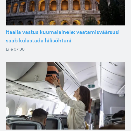
Itaalia vastus kuumalainele: vaatamisväärsusi
saab külastada hilisõhtuni
Eile 07:30