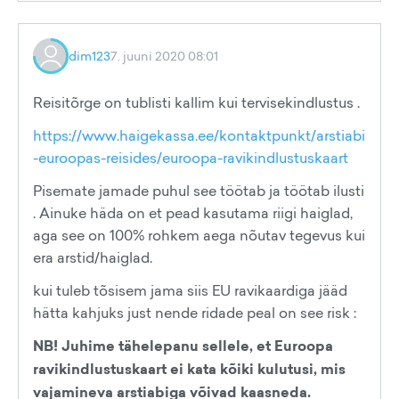
dim123
7. juuni 2020 08:01
Reisitõrge on tublisti kallim kui tervisekindlustus .
https://www.haigekassa.ee/kontaktpunkt/arstiabi
-euroopas-reisides/euroopa-ravikindlustuskaart
Pisemate jamade puhul see töötab ja töötab ilusti
. Ainuke häda on et pead kasutama riigi haiglad,
aga see on 100% rohkem aega nõutav tegevus kui
era arstid/haiglad.
kui tuleb tõsisem jama siis EU ravikaardiga jääd
hätta kahjuks just nende ridade peal on see risk :
NB! Juhime tähelepanu sellele, et Euroopa
ravikindlustuskaart ei kata kõiki kulutusi, mis
vajamineva arstiabiga võivad kaasneda.