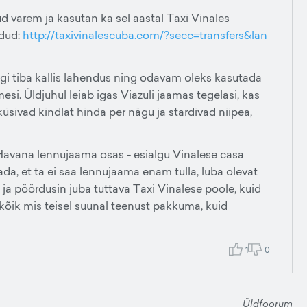
nud varem ja kasutan ka sel aastal Taxi Vinales
odud:
http://taxivinalescuba.com/?secc=transfers&lan
dugi tiba kallis lahendus ning odavam oleks kasutada
imesi. Üldjuhul leiab igas Viazuli jaamas tegelasi, kas
üsivad kindlat hinda per nägu ja stardivad niipea,
 Havana lennujaama osas - esialgu Vinalese casa
da, et ta ei saa lennujaama enam tulla, luba olevat
ne ja pöördusin juba tuttava Taxi Vinalese poole, kuid
kskõik mis teisel suunal teenust pakkuma, kuid
1
0
Üldfoorum