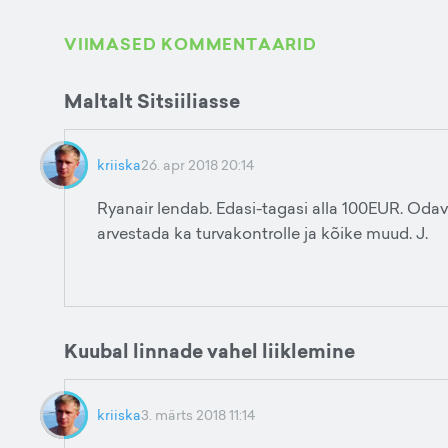
VIIMASED KOMMENTAARID
Maltalt Sitsiiliasse
kriiska
26. apr 2018 20:14
Ryanair lendab. Edasi-tagasi alla 100EUR. Odavam
arvestada ka turvakontrolle ja kõike muud. J.
Kuubal linnade vahel liiklemine
kriiska
3. märts 2018 11:14