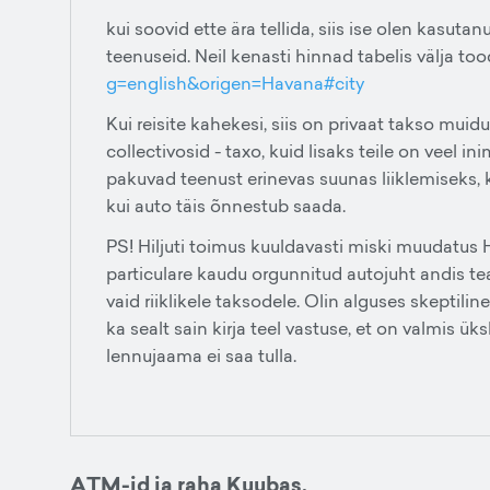
kui soovid ette ära tellida, siis ise olen kasuta
teenuseid. Neil kenasti hinnad tabelis välja to
g=english&origen=Havana#city
Kui reisite kahekesi, siis on privaat takso mui
collectivosid - taxo, kuid lisaks teile on veel in
pakuvad teenust erinevas suunas liiklemiseks, k
kui auto täis õnnestub saada.
PS! Hiljuti toimus kuuldavasti miski muudatus
particulare kaudu orgunnitud autojuht andis tea
vaid riiklikele taksodele. Olin alguses skeptili
ka sealt sain kirja teel vastuse, et on valmis ü
lennujaama ei saa tulla.
ATM-id ja raha Kuubas.