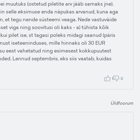
i muutuks (ostetud piletite arv jääb samaks jne).
ksin selle eksimuse enda näpukas arvanud, kuna aga
on, et tegu nende süsteemi veaga. Nede vastuväide
set viga ning soovitusi oli kaks - a) tühista kõik
 kui pilet ise, st tagasi poleks midagi saanud (päris
nust iseteeninduses, mille hinnaks oli 30 EUR
tasu eest vahetatud ning esimesest kokkupuutest
nded. Lennud septembris, eks siis vaatab, kuidas
1
0
Üldfoorum