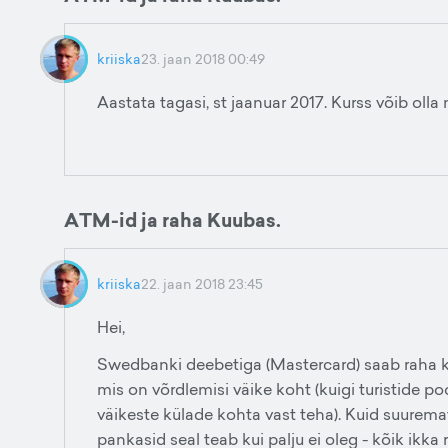
kriiska
23. jaan 2018 00:49
Aastata tagasi, st jaanuar 2017. Kurss võib oll
ATM-id ja raha Kuubas.
kriiska
22. jaan 2018 23:45
Hei,
Swedbanki deebetiga (Mastercard) saab raha ke
mis on võrdlemisi väike koht (kuigi turistide po
väikeste külade kohta vast teha). Kuid suurem
pankasid seal teab kui palju ei oleg - kõik ikka