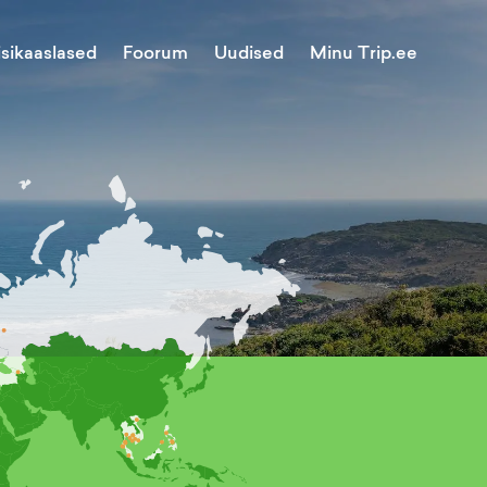
Minu Trip.ee
isikaaslased
Foorum
Uudised