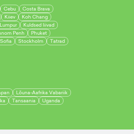
Cebu
Costa Brava
Kiiev
Koh Chang
 Lumpur
Kuldsed liivad
hnom Penh
Phuket
Sofia
Stockholm
Tatrad
apan
Lõuna-Aafrika Vabariik
nka
Tansaania
Uganda