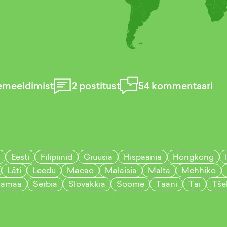
emeeldimist
2
postitust
54
kommentaari
Eesti
Filipiinid
Gruusia
Hispaania
Hongkong
Läti
Leedu
Macao
Malaisia
Malta
Mehhiko
samaa
Serbia
Slovakkia
Soome
Taani
Tai
Tše