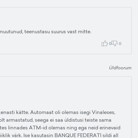
a muutunud, teenustasu suurus vast mitte.
0
0
Üldfoorum
nasti kätte. Automaat oli olemas isegi Vinaleses,
olt armastatud, seega ei saa üldistusi teiste sama
ates linnades ATM-id olemas ning ega neid erinevaid
 riiklik värk. Ise kasutasin BANQUE FEDERATI sildi all