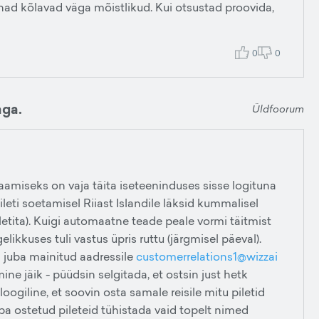
nad kõlavad väga mõistlikud. Kui otsustad proovida,
0
0
aga.
Üldfoorum
miseks on vaja täita iseteeninduses sisse logituna
ileti soetamisel Riiast Islandile läksid kummalisel
letita). Kuigi automaatne teade peale vormi täitmist
elikkuses tuli vastus üpris ruttu (järgmisel päeval).
in juba mainitud aadressile
customerrelations1@wizzai
mine jäik - püüdsin selgitada, et ostsin just hetk
loogiline, et soovin osta samale reisile mitu piletid
a ostetud pileteid tühistada vaid topelt nimed