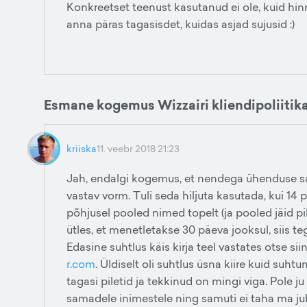
Konkreetset teenust kasutanud ei ole, kuid hin
anna päras tagasisdet, kuidas asjad sujusid :)
Esmane kogemus Wizzairi kliendipoliitik
kriiska
11. veebr 2018 21:23
Jah, endalgi kogemus, et nendega ühenduse saa
vastav vorm. Tuli seda hiljuta kasutada, kui 14 p
põhjusel pooled nimed topelt (ja pooled jäid pi
ütles, et menetletakse 30 päeva jooksul, siis teg
Edasine suhtlus käis kirja teel vastates otse si
r.com
. Üldiselt oli suhtlus üsna kiire kuid suhtu
tagasi piletid ja tekkinud on mingi viga. Pole ju 
samadele inimestele ning samuti ei taha ma jub