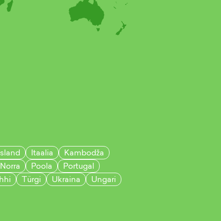
Island
Itaalia
Kambodža
Norra
Poola
Portugal
hhi
Türgi
Ukraina
Ungari