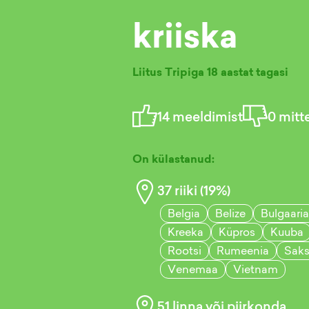
kriiska
Liitus Tripiga
18 aastat tagasi
14
meeldimist
0
mitt
On külastanud:
37
riiki (
19
%)
Belgia
Belize
Bulgaaria
Kreeka
Küpros
Kuuba
Rootsi
Rumeenia
Sak
Venemaa
Vietnam
51
linna või piirkonda