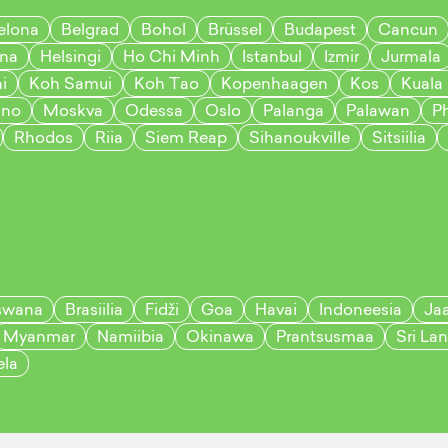
elona
Belgrad
Bohol
Brüssel
Budapest
Cancun
na
Helsingi
Ho Chi Minh
Istanbul
Izmir
Jurmala
i
Koh Samui
Koh Tao
Kopenhaagen
Kos
Kuala
ano
Moskva
Odessa
Oslo
Palanga
Palawan
P
Rhodos
Riia
Siem Reap
Sihanoukville
Sitsiilia
swana
Brasiilia
Fidži
Goa
Havai
Indoneesia
Ja
Myanmar
Namiibia
Okinawa
Prantsusmaa
Sri La
ela