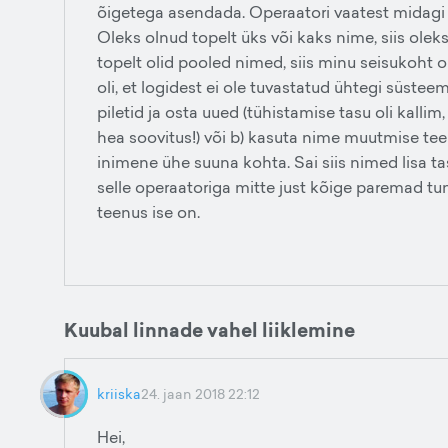
õigetega asendada. Operaatori vaatest midagi e
Oleks olnud topelt üks või kaks nime, siis ole
topelt olid pooled nimed, siis minu seisukoht 
oli, et logidest ei ole tuvastatud ühtegi süsteem
piletid ja osta uued (tühistamise tasu oli kallim,
hea soovitus!) või b) kasuta nime muutmise tee
inimene ühe suuna kohta. Sai siis nimed lisa 
selle operaatoriga mitte just kõige paremad tu
teenus ise on.
Kuubal linnade vahel liiklemine
kriiska
24. jaan 2018 22:12
Hei,