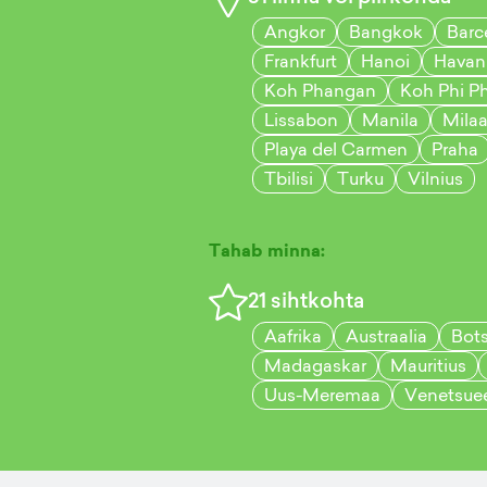
Angkor
Bangkok
Barc
Frankfurt
Hanoi
Havan
Koh Phangan
Koh Phi Ph
Lissabon
Manila
Mila
Playa del Carmen
Praha
Tbilisi
Turku
Vilnius
Tahab minna:
21
sihtkohta
Aafrika
Austraalia
Bot
Madagaskar
Mauritius
Uus-Meremaa
Venetsue