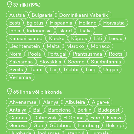
37
riiki (
19
%)
Austria
Bulgaaria
Dominikaani Vabariik
Eesti
Egiptus
Hispaania
Holland
Horvaatia
India
Indoneesia
Island
Itaalia
Kanaari saared
Kreeka
Küpros
Läti
Leedu
Liechtenstein
Malta
Maroko
Monaco
Norra
Poola
Portugal
Prantsusmaa
Rootsi
Saksamaa
Slovakkia
Soome
Suurbritannia
Šveits
Taani
Tai
Tšehhi
Türgi
Ungari
Venemaa
65
linna või piirkonda
Ahvenamaa
Alanya
Albufeira
Algarve
Antalya
Bali
Barcelona
Berliin
Budapest
Cannes
Dubrovnik
El Gouna
Faro
Firenze
Genova
Goa
Göteborg
Hamburg
Helsingi
Hurghada
Inglismaa
Istanbul
Jurmala