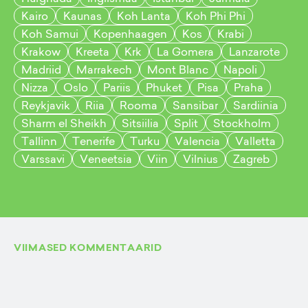
Kairo
Kaunas
Koh Lanta
Koh Phi Phi
Koh Samui
Kopenhaagen
Kos
Krabi
Krakow
Kreeta
Krk
La Gomera
Lanzarote
Madriid
Marrakech
Mont Blanc
Napoli
Nizza
Oslo
Pariis
Phuket
Pisa
Praha
Reykjavik
Riia
Rooma
Sansibar
Sardiinia
Sharm el Sheikh
Sitsiilia
Split
Stockholm
Tallinn
Tenerife
Turku
Valencia
Valletta
Varssavi
Veneetsia
Viin
Vilnius
Zagreb
VIIMASED KOMMENTAARID