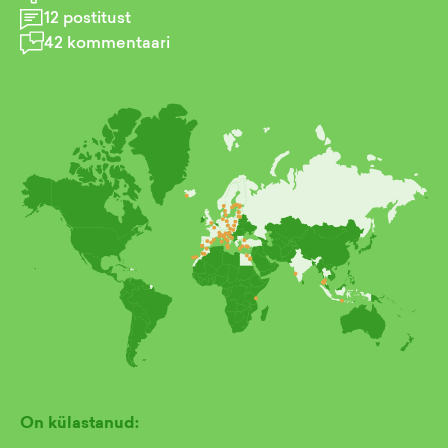
12
postitust
42
kommentaari
On külastanud: