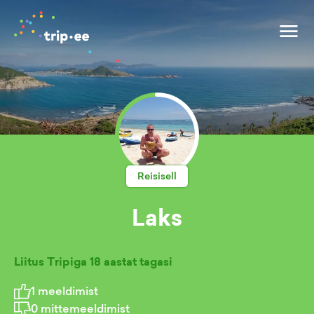
Reisisell
Laks
Liitus Tripiga
18 aastat tagasi
1
meeldimist
0
mittemeeldimist