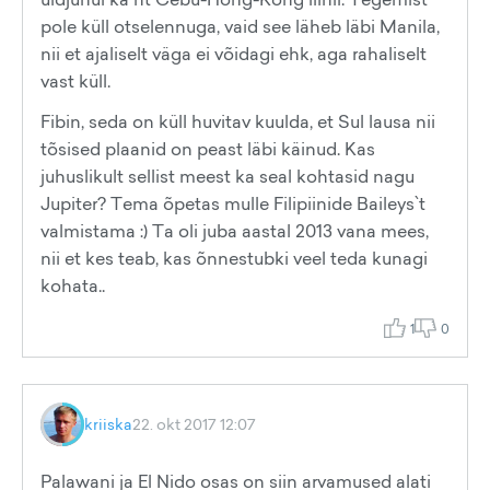
pole küll otselennuga, vaid see läheb läbi Manila,
nii et ajaliselt väga ei võidagi ehk, aga rahaliselt
vast küll.
Fibin, seda on küll huvitav kuulda, et Sul lausa nii
tõsised plaanid on peast läbi käinud. Kas
juhuslikult sellist meest ka seal kohtasid nagu
Jupiter? Tema õpetas mulle Filipiinide Baileys`t
valmistama :) Ta oli juba aastal 2013 vana mees,
nii et kes teab, kas õnnestubki veel teda kunagi
kohata..
1
0
kriiska
22. okt 2017 12:07
Palawani ja El Nido osas on siin arvamused alati