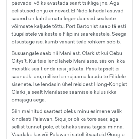
päevadel võiks avastada saart tsikliga jne. Aga
eelistused on ju erinevad. El Nido lähedal asuvad
saared on kahtlemata legendaarsed sealsete
võimsate kaljude tõttu, Port Bartonist saab täiesti
tüüpilistele väikestele Filipiini saarekestele. Seega
otsustage ise, kumb variant teile rohkem sobib.
Busuangale saab nii Manilast, Clarkist kui Cebu
Citys`t. Kui teie lend läheb Manilasse, siis on ikka
mõistlik sealt enda reisi jätkata. Päris täpselt ei
saanudki aru, millise lennujaama kaudu te Filidele
sisenete. Ise lendasin ühel reisidest Hong-Kongist
Clarki ja sealt Manilasse saamisele kulus ikka
omajagu aega.
Siin mainitud saartest oleks minu esimene valik
kindlasti Palawan. Siquijor oli ka tore saar, aga
sellist tunnet pole, et tahaks sinna tagasi minna.
Vaadake kasvõi Palawani satelliitvaateid Google