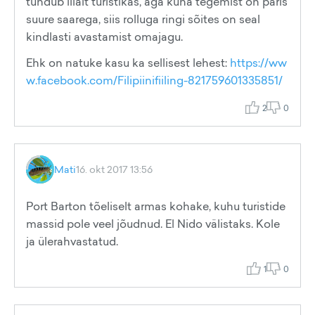
tundub liialt turistikas, aga kuna tegemist on päris
suure saarega, siis rolluga ringi sõites on seal
kindlasti avastamist omajagu.
Ehk on natuke kasu ka sellisest lehest:
https://ww
w.facebook.com/Filipiinifiiling-821759601335851/
2
0
Mati
16. okt 2017 13:56
Port Barton tõeliselt armas kohake, kuhu turistide
massid pole veel jõudnud. El Nido välistaks. Kole
ja ülerahvastatud.
1
0