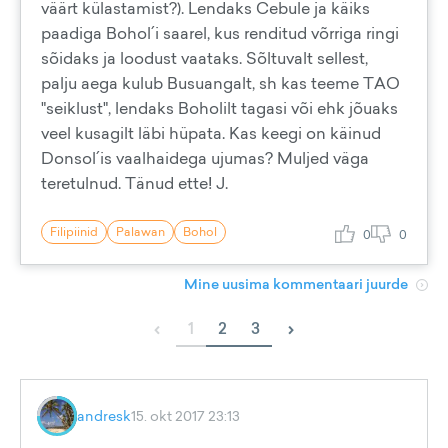
väärt külastamist?). Lendaks Cebule ja käiks
paadiga Bohol´i saarel, kus renditud võrriga ringi
sõidaks ja loodust vaataks. Sõltuvalt sellest,
palju aega kulub Busuangalt, sh kas teeme TAO
"seiklust", lendaks Boholilt tagasi või ehk jõuaks
veel kusagilt läbi hüpata. Kas keegi on käinud
Donsol´is vaalhaidega ujumas? Muljed väga
teretulnud. Tänud ette! J.
Filipiinid
Palawan
Bohol
0
0
Mine uusima kommentaari juurde
‹
›
1
2
3
andresk
15. okt 2017 23:13