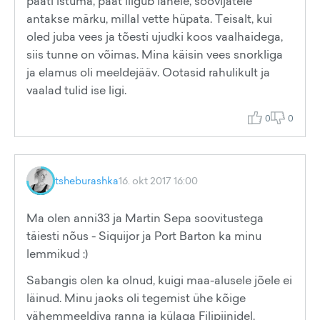
paati istuma, paat liigub lahele, soovijatele
antakse märku, millal vette hüpata. Teisalt, kui
oled juba vees ja tõesti ujudki koos vaalhaidega,
siis tunne on võimas. Mina käisin vees snorkliga
ja elamus oli meeldejääv. Ootasid rahulikult ja
vaalad tulid ise ligi.
0
0
tsheburashka
16. okt 2017 16:00
Ma olen anni33 ja Martin Sepa soovitustega
täiesti nõus - Siquijor ja Port Barton ka minu
lemmikud :)
Sabangis olen ka olnud, kuigi maa-alusele jõele ei
läinud. Minu jaoks oli tegemist ühe kõige
vähemmeeldiva ranna ja külaga Filipiinidel.