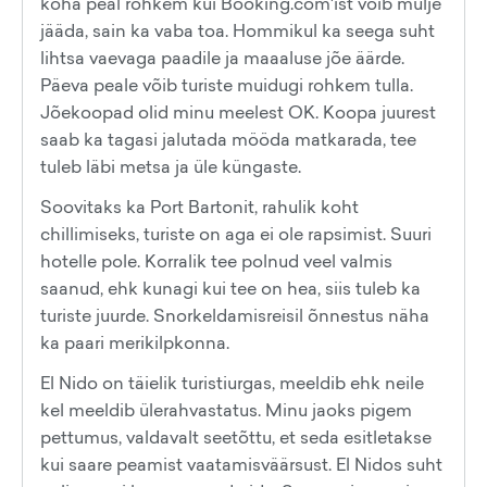
koha peal rohkem kui Booking.com'ist võib mulje
jääda, sain ka vaba toa. Hommikul ka seega suht
lihtsa vaevaga paadile ja maaaluse jõe äärde.
Päeva peale võib turiste muidugi rohkem tulla.
Jõekoopad olid minu meelest OK. Koopa juurest
saab ka tagasi jalutada mööda matkarada, tee
tuleb läbi metsa ja üle küngaste.
Soovitaks ka Port Bartonit, rahulik koht
chillimiseks, turiste on aga ei ole rapsimist. Suuri
hotelle pole. Korralik tee polnud veel valmis
saanud, ehk kunagi kui tee on hea, siis tuleb ka
turiste juurde. Snorkeldamisreisil õnnestus näha
ka paari merikilpkonna.
El Nido on täielik turistiurgas, meeldib ehk neile
kel meeldib ülerahvastatus. Minu jaoks pigem
pettumus, valdavalt seetõttu, et seda esitletakse
kui saare peamist vaatamisväärsust. El Nidos suht