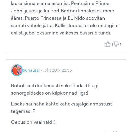
lausa sinna elama asumist. Peatusime Prince
Johni juures ja ka Port Bartoni linnakeses mere
ääres. Puerto Princessa ja EL Nido soovitan
samuti vahele jätta. Kallis, loodus ei ole midagi nii
erilist, jube loksumine väikeses bussis 5 tundi.
1
1
6unauss
17. okt 2017 22:55
Bohol saab ka kenasti sukelduda :) Isegi
sonorgeldades on kilpkonnad ligi :)
Lisaks sai näha kahte kaheksajalga armastust
tegemas :P
Cebus on vaalhaid :)