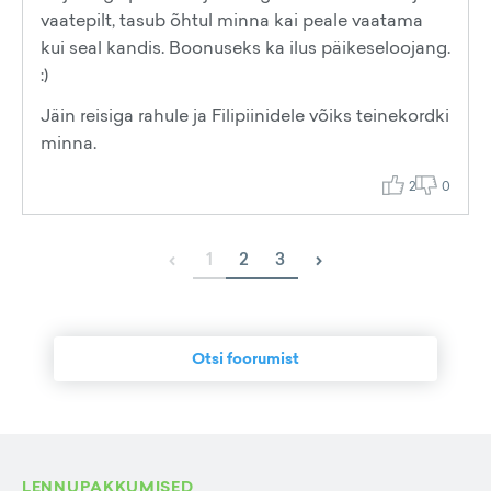
vaatepilt, tasub õhtul minna kai peale vaatama
kui seal kandis. Boonuseks ka ilus päikeseloojang.
:)
Jäin reisiga rahule ja Filipiinidele võiks teinekordki
minna.
2
0
‹
›
1
2
3
Otsi foorumist
LENNUPAKKUMISED