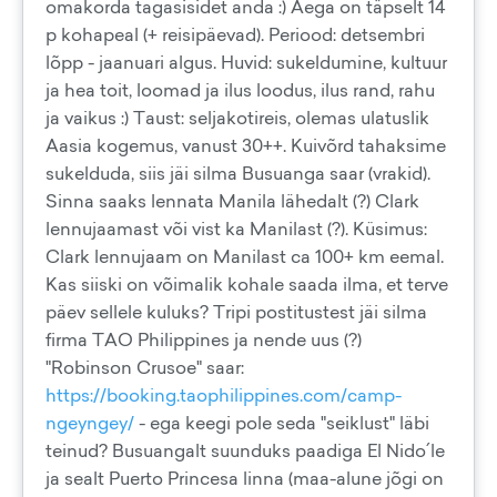
omakorda tagasisidet anda :) Aega on täpselt 14
p kohapeal (+ reisipäevad). Periood: detsembri
lõpp - jaanuari algus. Huvid: sukeldumine, kultuur
ja hea toit, loomad ja ilus loodus, ilus rand, rahu
ja vaikus :) Taust: seljakotireis, olemas ulatuslik
Aasia kogemus, vanust 30++. Kuivõrd tahaksime
sukelduda, siis jäi silma Busuanga saar (vrakid).
Sinna saaks lennata Manila lähedalt (?) Clark
lennujaamast või vist ka Manilast (?). Küsimus:
Clark lennujaam on Manilast ca 100+ km eemal.
Kas siiski on võimalik kohale saada ilma, et terve
päev sellele kuluks? Tripi postitustest jäi silma
firma TAO Philippines ja nende uus (?)
"Robinson Crusoe" saar:
https://booking.taophilippines.com/camp-
ngeyngey/
- ega keegi pole seda "seiklust" läbi
teinud? Busuangalt suunduks paadiga El Nido´le
ja sealt Puerto Princesa linna (maa-alune jõgi on