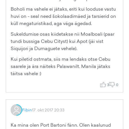
Boholi ma vahele ei jätaks, eriti kui looduse vastu
huvi on - seal need šokolaadimäed ja tarsierid on
küll megaturistikad, aga väga ägedad.
Sukeldumise osas kiidetakse nii Moalboali (paar
tundi bussiga Cebu Cityst) kui Apot (jäi vist
Siquijori ja Dumaguete vehele).
Kui piletid ostmata, siis ma lendaks otse Cebu
saarele ja ära näiteks Palawanilt. Manila jätaks
täitsa vahele :)
3
0
Fibin
17. okt 2017 20:33
Ka mina olen Port Bartoni fänn. Olen kaalunud