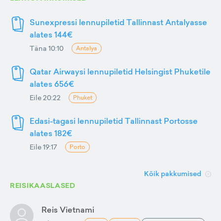
Sunexpressi lennupiletid Tallinnast Antalyasse
alates 144€
Täna 10:10
Antalya
Qatar Airwaysi lennupiletid Helsingist Phuketile
alates 656€
Eile 20:22
Phuket
Edasi-tagasi lennupiletid Tallinnast Portosse
alates 182€
Eile 19:17
Porto
Kõik pakkumised
REISIKAASLASED
Reis Vietnami