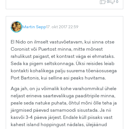
0
0
Martin Sepp
17. okt 2017 22:59
El Nido on ilmselt vastuvõetavam, kui sinna otse
Coronist või Puertost minna, mitte mõnest
rahulikust paigast, et kontrast väga ei ehmataks.
Seda ka pigem seltskonnaga. Üksi reisides leiab
kontakti kohalikega palju suurema tõenäosusega
Port Bartonis, kui selline asi peaks huvitama.
Aga jah, on ju võimalik kohe varahommikul ühele
neljast erineva saartevalikuga paaditripile minna,
peale seda natuke puhata, õhtul mõni õlle teha ja
järgmised päevad samamoodi sisustada. Ja nii
kasvõi 3-4 päeva järjest. Endale küll piisaks vast
kahest island hoppingust nädalas, ülejäänud