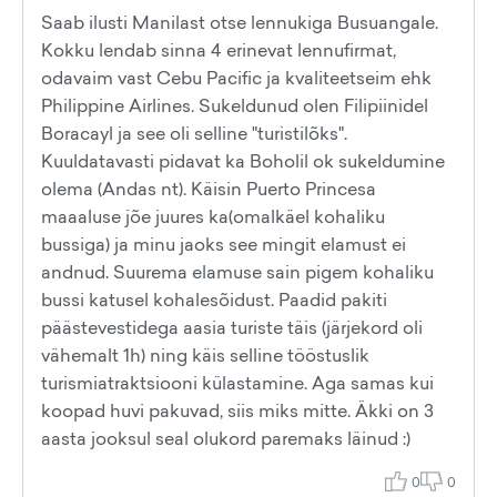
Saab ilusti Manilast otse lennukiga Busuangale.
Kokku lendab sinna 4 erinevat lennufirmat,
odavaim vast Cebu Pacific ja kvaliteetseim ehk
Philippine Airlines. Sukeldunud olen Filipiinidel
Boracayl ja see oli selline "turistilõks".
Kuuldatavasti pidavat ka Boholil ok sukeldumine
olema (Andas nt). Käisin Puerto Princesa
maaaluse jõe juures ka(omalkäel kohaliku
bussiga) ja minu jaoks see mingit elamust ei
andnud. Suurema elamuse sain pigem kohaliku
bussi katusel kohalesõidust. Paadid pakiti
päästevestidega aasia turiste täis (järjekord oli
vähemalt 1h) ning käis selline tööstuslik
turismiatraktsiooni külastamine. Aga samas kui
koopad huvi pakuvad, siis miks mitte. Äkki on 3
aasta jooksul seal olukord paremaks läinud :)
0
0