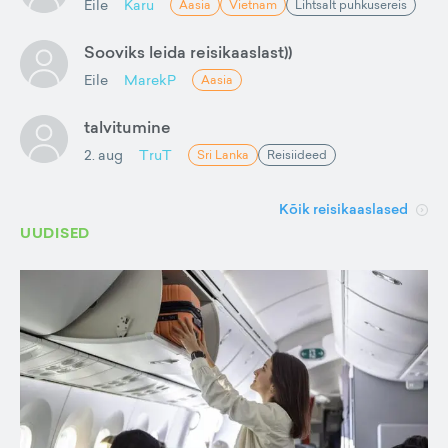
Eile
Karu
Aasia
Vietnam
Lihtsalt puhkusereis
Sooviks leida reisikaaslast))
Eile
MarekP
Aasia
talvitumine
2. aug
TruT
Sri Lanka
Reisiideed
Kõik reisikaaslased
UUDISED