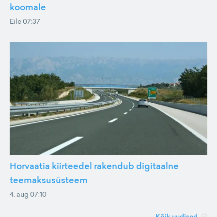
koomale
Eile 07:37
Horvaatia kiirteedel rakendub digitaalne
teemaksusüsteem
4. aug 07:10
Kõik uudised