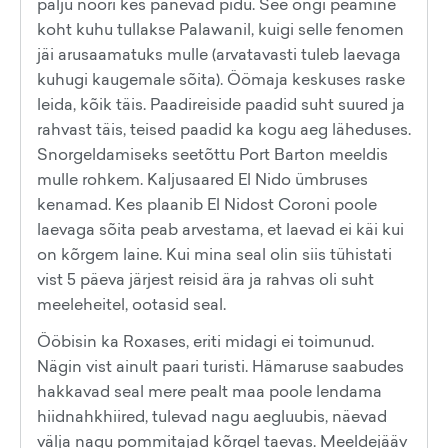
palju noori kes panevad pidu. See ongi peamine
koht kuhu tullakse Palawanil, kuigi selle fenomen
jäi arusaamatuks mulle (arvatavasti tuleb laevaga
kuhugi kaugemale sõita). Öömaja keskuses raske
leida, kõik täis. Paadireiside paadid suht suured ja
rahvast täis, teised paadid ka kogu aeg läheduses.
Snorgeldamiseks seetõttu Port Barton meeldis
mulle rohkem. Kaljusaared El Nido ümbruses
kenamad. Kes plaanib El Nidost Coroni poole
laevaga sõita peab arvestama, et laevad ei käi kui
on kõrgem laine. Kui mina seal olin siis tühistati
vist 5 päeva järjest reisid ära ja rahvas oli suht
meeleheitel, ootasid seal.
Ööbisin ka Roxases, eriti midagi ei toimunud.
Nägin vist ainult paari turisti. Hämaruse saabudes
hakkavad seal mere pealt maa poole lendama
hiidnahkhiired, tulevad nagu aegluubis, näevad
välja nagu pommitajad kõrgel taevas. Meeldejääv