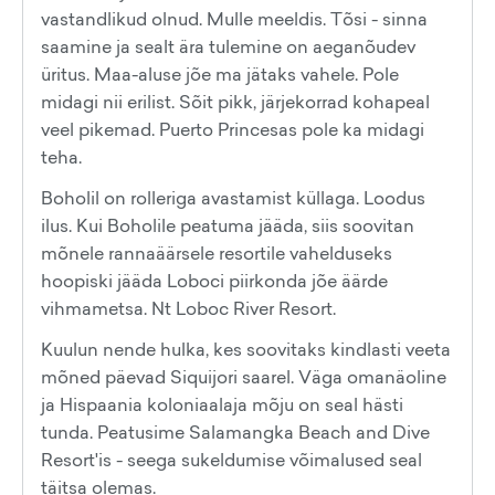
vastandlikud olnud. Mulle meeldis. Tõsi - sinna
saamine ja sealt ära tulemine on aeganõudev
üritus. Maa-aluse jõe ma jätaks vahele. Pole
midagi nii erilist. Sõit pikk, järjekorrad kohapeal
veel pikemad. Puerto Princesas pole ka midagi
teha.
Boholil on rolleriga avastamist küllaga. Loodus
ilus. Kui Boholile peatuma jääda, siis soovitan
mõnele rannaäärsele resortile vahelduseks
hoopiski jääda Loboci piirkonda jõe äärde
vihmametsa. Nt Loboc River Resort.
Kuulun nende hulka, kes soovitaks kindlasti veeta
mõned päevad Siquijori saarel. Väga omanäoline
ja Hispaania koloniaalaja mõju on seal hästi
tunda. Peatusime Salamangka Beach and Dive
Resort'is - seega sukeldumise võimalused seal
täitsa olemas.