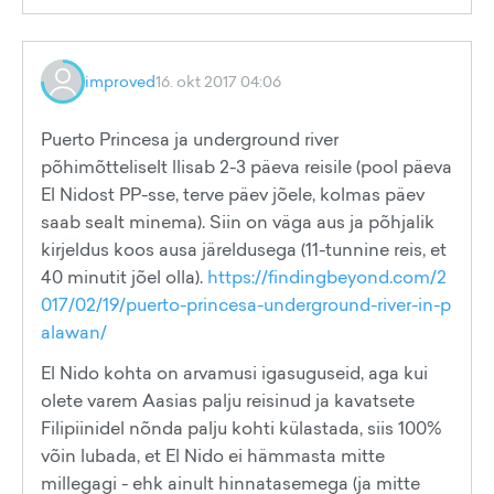
improved
16. okt 2017 04:06
Puerto Princesa ja underground river
põhimõtteliselt llisab 2-3 päeva reisile (pool päeva
El Nidost PP-sse, terve päev jõele, kolmas päev
saab sealt minema). Siin on väga aus ja põhjalik
kirjeldus koos ausa järeldusega (11-tunnine reis, et
40 minutit jõel olla).
https://findingbeyond.com/2
017/02/19/puerto-princesa-underground-river-in-p
alawan/
El Nido kohta on arvamusi igasuguseid, aga kui
olete varem Aasias palju reisinud ja kavatsete
Filipiinidel nõnda palju kohti külastada, siis 100%
võin lubada, et El Nido ei hämmasta mitte
millegagi - ehk ainult hinnatasemega (ja mitte