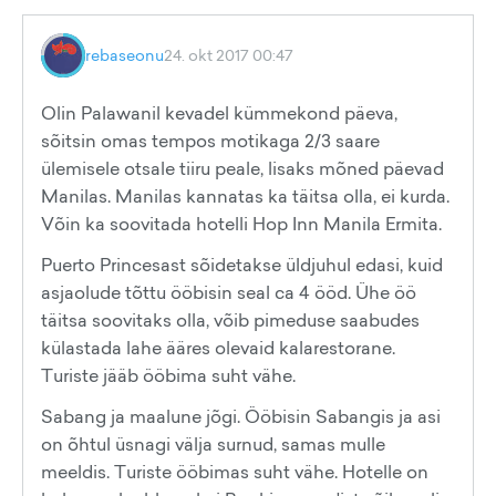
rebaseonu
24. okt 2017 00:47
Olin Palawanil kevadel kümmekond päeva,
sõitsin omas tempos motikaga 2/3 saare
ülemisele otsale tiiru peale, lisaks mõned päevad
Manilas. Manilas kannatas ka täitsa olla, ei kurda.
Võin ka soovitada hotelli Hop Inn Manila Ermita.
Puerto Princesast sõidetakse üldjuhul edasi, kuid
asjaolude tõttu ööbisin seal ca 4 ööd. Ühe öö
täitsa soovitaks olla, võib pimeduse saabudes
külastada lahe ääres olevaid kalarestorane.
Turiste jääb ööbima suht vähe.
Sabang ja maalune jõgi. Ööbisin Sabangis ja asi
on õhtul üsnagi välja surnud, samas mulle
meeldis. Turiste ööbimas suht vähe. Hotelle on