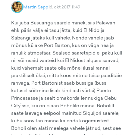
Martin Sepp
16. okt 2017 11:49
Kui juba Busuanga saarele minek, siis Palawani
ehk päris välja ei tasu jätta, kuid El Nido ja
Sabangi jätaks küll vahele. Nende vahele jääb
mõnus külake Port Barton, kus on väga hea ja
rahulik atmosfäär. Sealsed saaretripid ei paku küll
nii võimsaid vaateid kui El Nidost alguse saavad,
kuid vähemalt saate olla mõnel ilusal rannal
praktiliselt üksi, mitte koos mitme teise paaditäie
rahvaga. Port Bartonist saab bussiga (bussi
katusel sõitmine lisab kindlasti vürtsi) Puerto
Princesasse ja sealt omakorda lennukiga Cebu
City`sse, kui on plaan Boholile minna. Boholilt
saate laevaga eelpool mainitud Siquijori saarele,
kuhu soovitan minna ka enda kogemustest.
Boholi olen alati meelega vahele jätnud, sest see