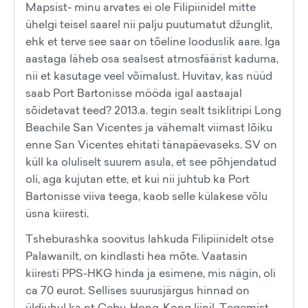
Mapsist- minu arvates ei ole Filipiinidel mitte
ühelgi teisel saarel nii palju puutumatut džunglit,
ehk et terve see saar on tõeline looduslik aare. Iga
aastaga läheb osa sealsest atmosfäärist kaduma,
nii et kasutage veel võimalust. Huvitav, kas nüüd
saab Port Bartonisse mööda igal aastaajal
sõidetavat teed? 2013.a. tegin sealt tsiklitripi Long
Beachile San Vicentes ja vähemalt viimast lõiku
enne San Vicentes ehitati tänapäevaseks. SV on
küll ka oluliselt suurem asula, et see põhjendatud
oli, aga kujutan ette, et kui nii juhtub ka Port
Bartonisse viiva teega, kaob selle külakese võlu
üsna kiiresti.
Tsheburashka soovitus lahkuda Filipiinidelt otse
Palawanilt, on kindlasti hea mõte. Vaatasin
kiiresti PPS-HKG hinda ja esimene, mis nägin, oli
ca 70 eurot. Sellises suurusjärgus hinnad on
üldjuhul ka nt Cebu-Hong-Kong liinil. Tegemist