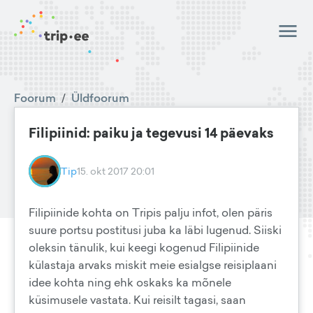
Foorum
/
Üldfoorum
Filipiinid: paiku ja tegevusi 14 päevaks
Tip
15. okt 2017 20:01
Filipiinide kohta on Tripis palju infot, olen päris
suure portsu postitusi juba ka läbi lugenud. Siiski
oleksin tänulik, kui keegi kogenud Filipiinide
külastaja arvaks miskit meie esialgse reisiplaani
idee kohta ning ehk oskaks ka mõnele
küsimusele vastata. Kui reisilt tagasi, saan