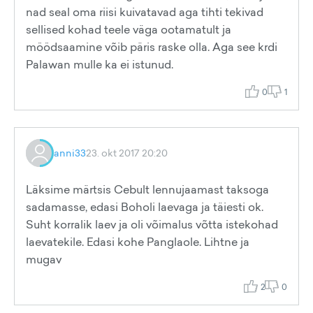
nad seal oma riisi kuivatavad aga tihti tekivad
sellised kohad teele väga ootamatult ja
möödsaamine võib päris raske olla. Aga see krdi
Palawan mulle ka ei istunud.
0
1
anni33
23. okt 2017 20:20
Läksime märtsis Cebult lennujaamast taksoga
sadamasse, edasi Boholi laevaga ja täiesti ok.
Suht korralik laev ja oli võimalus võtta istekohad
laevatekile. Edasi kohe Panglaole. Lihtne ja
mugav
2
0