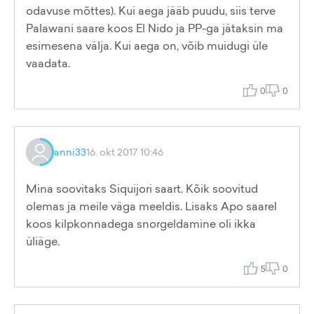
odavuse mõttes). Kui aega jääb puudu, siis terve
Palawani saare koos El Nido ja PP-ga jätaksin ma
esimesena välja. Kui aega on, võib muidugi üle
vaadata.
0
0
anni33
16. okt 2017 10:46
Mina soovitaks Siquijori saart. Kõik soovitud
olemas ja meile väga meeldis. Lisaks Apo saarel
koos kilpkonnadega snorgeldamine oli ikka
üliäge.
5
0