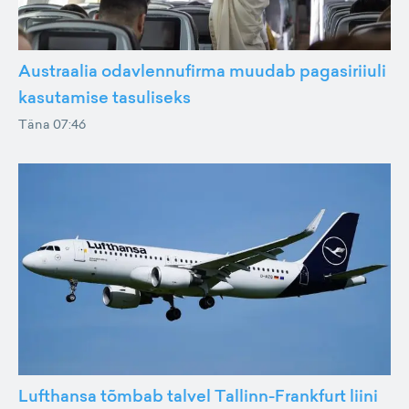
Austraalia odavlennufirma muudab pagasiriiuli
kasutamise tasuliseks
Täna 07:46
Lufthansa tõmbab talvel Tallinn-Frankfurt liini