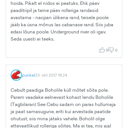
hoida. Pikalt el nidos ei peatuks. Ehk päev
paaditripil ja teine päev rolleriga randasid
avastama - nacpan ülikena rand, teisele poole
jääb ka üsna mônus las cabanase rand. Siis juba
edasi lôuna poole. Underground river oli igav.
Seda uuesti ei teeks.
0
0
punkel
23. okt 2017 18:24
Cebult paadiga Boholile küll mõtet sõita pole.
Parem vaadake eelnevast kohast lendu Boholile
(Tagbilaran) See Cebu sadam on paras hullumaja
ja paat samasugune, eriti kui arvestada paatide
ohutust, siis mina jätaks vahele. Boholil olge
ettevaatlikud rolleriga sõites. Ma ei tea, mis ajal