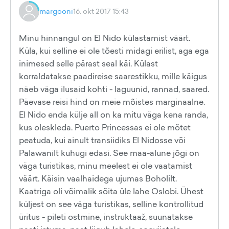
margooni
16. okt 2017 15:43
Minu hinnangul on El Nido külastamist väärt.
Küla, kui selline ei ole tõesti midagi erilist, aga ega
inimesed selle pärast seal käi. Külast
korraldatakse paadireise saarestikku, mille käigus
näeb väga ilusaid kohti - laguunid, rannad, saared.
Päevase reisi hind on meie mõistes marginaalne.
El Nido enda külje all on ka mitu väga kena randa,
kus oleskleda. Puerto Princessas ei ole mõtet
peatuda, kui ainult transiidiks El Nidosse või
Palawanilt kuhugi edasi. See maa-alune jõgi on
väga turistikas, minu meelest ei ole vaatamist
väärt. Käisin vaalhaidega ujumas Boholilt.
Kaatriga oli võimalik sõita üle lahe Oslobi. Ühest
küljest on see väga turistikas, selline kontrollitud
üritus - pileti ostmine, instruktaaž, suunatakse