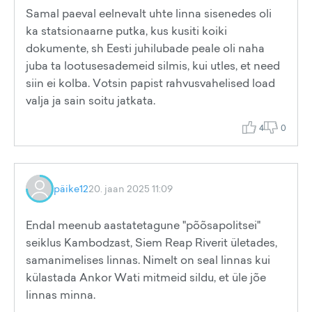
Samal paeval eelnevalt uhte linna sisenedes oli
ka statsionaarne putka, kus kusiti koiki
dokumente, sh Eesti juhilubade peale oli naha
juba ta lootusesademeid silmis, kui utles, et need
siin ei kolba. Votsin papist rahvusvahelised load
valja ja sain soitu jatkata.
4
0
päike12
20. jaan 2025 11:09
Endal meenub aastatetagune "põõsapolitsei"
seiklus Kambodzast, Siem Reap Riverit ületades,
samanimelises linnas. Nimelt on seal linnas kui
külastada Ankor Wati mitmeid sildu, et üle jõe
linnas minna.