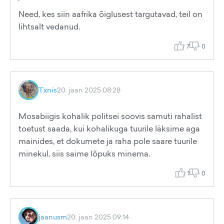
Need, kes siin aafrika õiglusest targutavad, teil on
lihtsalt vedanud.
7
0
Txnis
20. jaan 2025 08:28
Mosabiigis kohalik politsei soovis samuti rahalist
toetust saada, kui kohalikuga tuurile läksime aga
mainides, et dokumete ja raha pole saare tuurile
minekul, siis saime lõpuks minema.
1
0
jaanusm
20. jaan 2025 09:14