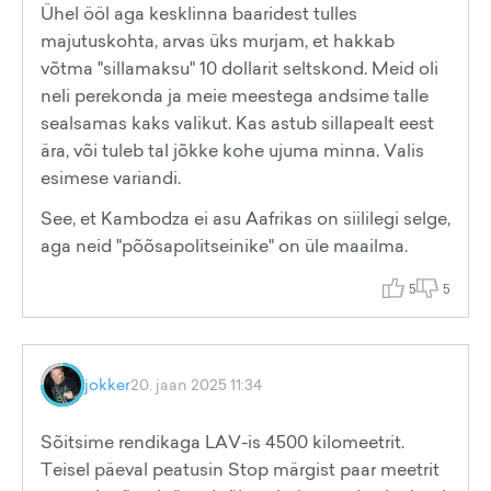
Ühel ööl aga kesklinna baaridest tulles
majutuskohta, arvas üks murjam, et hakkab
võtma "sillamaksu" 10 dollarit seltskond. Meid oli
neli perekonda ja meie meestega andsime talle
sealsamas kaks valikut. Kas astub sillapealt eest
ära, või tuleb tal jõkke kohe ujuma minna. Valis
esimese variandi.
See, et Kambodza ei asu Aafrikas on siililegi selge,
aga neid "põõsapolitseinike" on üle maailma.
5
5
jokker
20. jaan 2025 11:34
Sõitsime rendikaga LAV-is 4500 kilomeetrit.
Teisel päeval peatusin Stop märgist paar meetrit