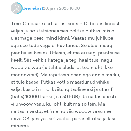
Seenekas1
20. jaan 2025 10:00
Tere. Ca paar kuud tagasi soitsin Djiboutis linnast
valjas ja no statsionaarses politseiputkas, mis oli
ulesmage peeti mind kinni. Vaatas mu juhilube
aga see teda vaga ei huvitanud. Seletas midagi
prantsuse keeles. Utlesin, et ma ei raagi prantsuse
keelt. Siis vehkis katega ja tegi haalitsusi nagu
woou viu woo (ju tahtis oleda, et tegin ohtlikke
manoovreid). Ma raputasin pead aga andis marku,
et tule kaasa. Putkas vottis maardunud vihiku
valja, kus oli mingi kviitungitaoline asi ja utles fin
(trahv) 10000 franki ( ca 50 EUR). Ja naitas uuesti
viiu woow vaau, kui ohtlikult ma soitsin. Ma
naitasin vastu,, et "me no viiu wooow vaau me
drive OK, yes yes sir" vaatas pahaselt otsa ja lasi
minema.