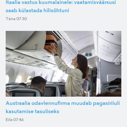
Itaalia vastus kuumalainele: vaatamisväärsusi
saab külastada hilisõhtuni
Täna 07:30
Austraalia odavlennufirma muudab pagasiriiuli
kasutamise tasuliseks
Eile 07:46