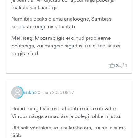
maksta sai kaardiga.
Namiibia peaks olema analoogne, Sambias
kindlasti keegi miskit üritab.
Meil isegi Mozambiigis ei olnud probleeme
politseiga, kui mingeid sigadusi ise ei tee, siis ei
torgita sind.
2
1
erikhi
20. jaan 2025 08:27
Hoiad mingit väikest rahatähte rahakoti vahel.
Vingus näoga annad ära ja polegi rohkem juttu.
Üldiselt vōetakse kõik sularaha ära, kui neile silma
jääb.