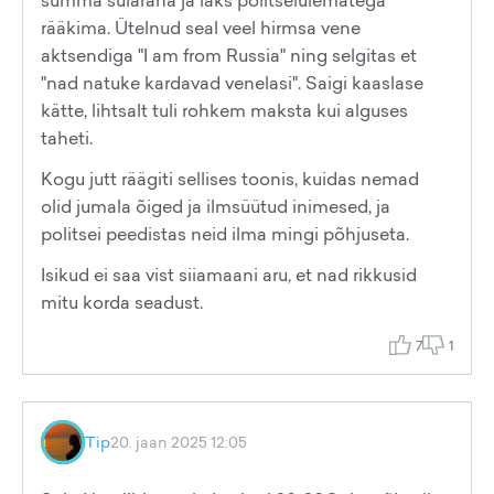
summa sularaha ja läks politseiülematega
rääkima. Ütelnud seal veel hirmsa vene
aktsendiga "I am from Russia" ning selgitas et
"nad natuke kardavad venelasi". Saigi kaaslase
kätte, lihtsalt tuli rohkem maksta kui alguses
taheti.
Kogu jutt räägiti sellises toonis, kuidas nemad
olid jumala õiged ja ilmsüütud inimesed, ja
politsei peedistas neid ilma mingi põhjuseta.
Isikud ei saa vist siiamaani aru, et nad rikkusid
mitu korda seadust.
7
1
Tip
20. jaan 2025 12:05