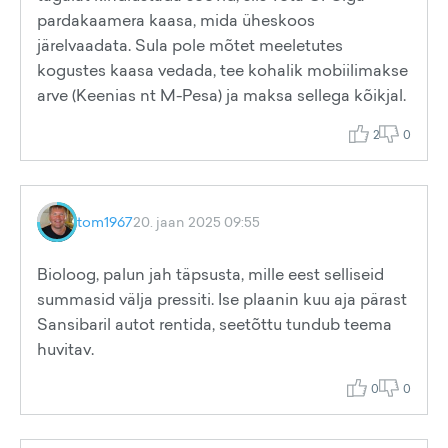
pardakaamera kaasa, mida üheskoos
järelvaadata. Sula pole mõtet meeletutes
kogustes kaasa vedada, tee kohalik mobiilimakse
arve (Keenias nt M-Pesa) ja maksa sellega kõikjal.
2
0
tom1967
20. jaan 2025 09:55
Bioloog, palun jah täpsusta, mille eest selliseid
summasid välja pressiti. Ise plaanin kuu aja pärast
Sansibaril autot rentida, seetõttu tundub teema
huvitav.
0
0