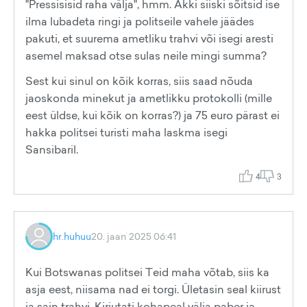
"Pressisisid raha välja", hmm. Äkki siiski sõitsid ise
ilma lubadeta ringi ja politseile vahele jäädes
pakuti, et suurema ametliku trahvi või isegi aresti
asemel maksad otse sulas neile mingi summa?
Sest kui sinul on kõik korras, siis saad nõuda
jaoskonda minekut ja ametlikku protokolli (mille
eest üldse, kui kõik on korras?) ja 75 euro pärast ei
hakka politsei turisti maha laskma isegi
Sansibaril.
4
3
hr.huhuu
20. jaan 2025 06:41
Kui Botswanas politsei Teid maha võtab, siis ka
asja eest, niisama nad ei torgi. Ületasin seal kiirust
ja sain trahvi. Kirjutati kohapeal välja paber ja