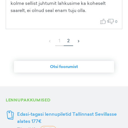
kolme sellist juhtumit lahkusime ka koheselt
saarelt, ei olnud seal enam tuju olla.
1
0
‹
›
1
2
Otsi foorumist
LENNUPAKKUMISED
Edasi-tagasi lennupiletid Tallinnast Sevillasse
alates 177€