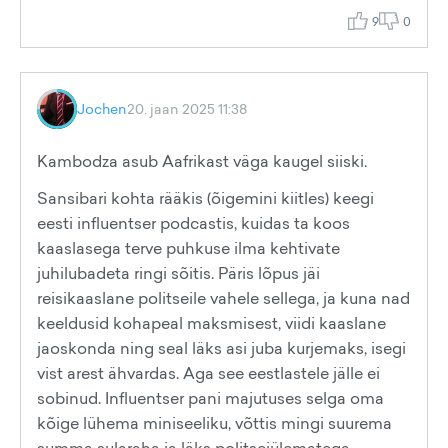
9
0
Jochen
20. jaan 2025 11:38
Kambodza asub Aafrikast väga kaugel siiski.
Sansibari kohta rääkis (õigemini kiitles) keegi
eesti influentser podcastis, kuidas ta koos
kaaslasega terve puhkuse ilma kehtivate
juhilubadeta ringi sõitis. Päris lõpus jäi
reisikaaslane politseile vahele sellega, ja kuna nad
keeldusid kohapeal maksmisest, viidi kaaslane
jaoskonda ning seal läks asi juba kurjemaks, isegi
vist arest ähvardas. Aga see eestlastele jälle ei
sobinud. Influentser pani majutuses selga oma
kõige lühema miniseeliku, võttis mingi suurema