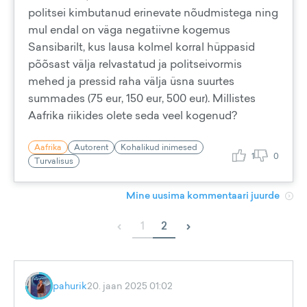
politsei kimbutanud erinevate nõudmistega ning
mul endal on väga negatiivne kogemus
Sansibarilt, kus lausa kolmel korral hüppasid
põõsast välja relvastatud ja politseivormis
mehed ja pressid raha välja üsna suurtes
summades (75 eur, 150 eur, 500 eur). Millistes
Aafrika riikides olete seda veel kogenud?
Aafrika
Autorent
Kohalikud inimesed
1
0
Turvalisus
Mine uusima kommentaari juurde
‹
›
1
2
pahurik
20. jaan 2025 01:02