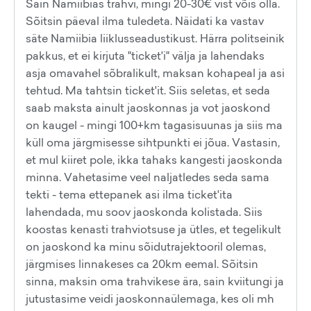
Sain Namiibias trahvi, mingi 20-30€ vist võis olla.
Sõitsin päeval ilma tuledeta. Näidati ka vastav
säte Namiibia liiklusseadustikust. Härra politseinik
pakkus, et ei kirjuta "ticket'i" välja ja lahendaks
asja omavahel sõbralikult, maksan kohapeal ja asi
tehtud. Ma tahtsin ticket'it. Siis seletas, et seda
saab maksta ainult jaoskonnas ja vot jaoskond
on kaugel - mingi 100+km tagasisuunas ja siis ma
küll oma järgmisesse sihtpunkti ei jõua. Vastasin,
et mul kiiret pole, ikka tahaks kangesti jaoskonda
minna. Vahetasime veel naljatledes seda sama
tekti - tema ettepanek asi ilma ticket'ita
lahendada, mu soov jaoskonda kolistada. Siis
koostas kenasti trahviotsuse ja ütles, et tegelikult
on jaoskond ka minu sõidutrajektooril olemas,
järgmises linnakeses ca 20km eemal. Sõitsin
sinna, maksin oma trahvikese ära, sain kviitungi ja
jutustasime veidi jaoskonnaülemaga, kes oli mh