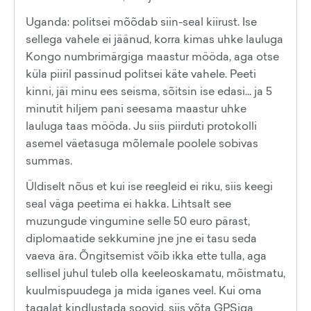
Uganda: politsei mõõdab siin-seal kiirust. Ise
sellega vahele ei jäänud, korra kimas uhke lauluga
Kongo numbrimärgiga maastur mööda, aga otse
küla piiril passinud politsei käte vahele. Peeti
kinni, jäi minu ees seisma, sõitsin ise edasi... ja 5
minutit hiljem pani seesama maastur uhke
lauluga taas mööda. Ju siis piirduti protokolli
asemel väetasuga mõlemale poolele sobivas
summas.
Üldiselt nõus et kui ise reegleid ei riku, siis keegi
seal väga peetima ei hakka. Lihtsalt see
muzungude vingumine selle 50 euro pärast,
diplomaatide sekkumine jne jne ei tasu seda
vaeva ära. Õngitsemist võib ikka ette tulla, aga
sellisel juhul tuleb olla keeleoskamatu, mõistmatu,
kuulmispuudega ja mida iganes veel. Kui oma
tagalat kindlustada soovid, siis võta GPSiga