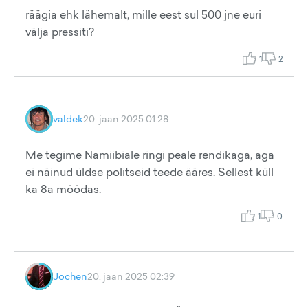
räägia ehk lähemalt, mille eest sul 500 jne euri
välja pressiti?
1
2
valdek
20. jaan 2025 01:28
Me tegime Namiibiale ringi peale rendikaga, aga
ei näinud üldse politseid teede ääres. Sellest küll
ka 8a möödas.
1
0
Jochen
20. jaan 2025 02:39