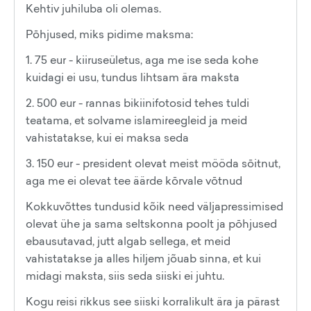
Kehtiv juhiluba oli olemas.
Pōhjused, miks pidime maksma:
1. 75 eur - kiiruseületus, aga me ise seda kohe
kuidagi ei usu, tundus lihtsam ära maksta
2. 500 eur - rannas bikiinifotosid tehes tuldi
teatama, et solvame islamireegleid ja meid
vahistatakse, kui ei maksa seda
3. 150 eur - president olevat meist mööda sōitnut,
aga me ei olevat tee äärde kōrvale vōtnud
Kokkuvõttes tundusid kõik need väljapressimised
olevat ühe ja sama seltskonna poolt ja pōhjused
ebausutavad, jutt algab sellega, et meid
vahistatakse ja alles hiljem jõuab sinna, et kui
midagi maksta, siis seda siiski ei juhtu.
Kogu reisi rikkus see siiski korralikult ära ja pärast