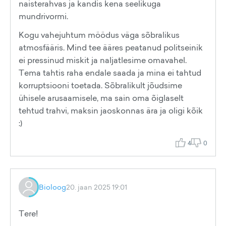
naisterahvas ja kandis kena seelikuga
mundrivormi.
Kogu vahejuhtum möödus väga sõbralikus
atmosfääris. Mind tee ääres peatanud politseinik
ei pressinud miskit ja naljatlesime omavahel.
Tema tahtis raha endale saada ja mina ei tahtud
korruptsiooni toetada. Sõbralikult jõudsime
ühisele arusaamisele, ma sain oma õiglaselt
tehtud trahvi, maksin jaoskonnas ära ja oligi kõik
:)
4
0
Bioloog
20. jaan 2025 19:01
Tere!