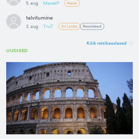
5. aug
MarekP
Aasia
talvitumine
2. aug
TruT
Sri Lanka
Reisiideed
Kõik reisikaaslased
UUDISED