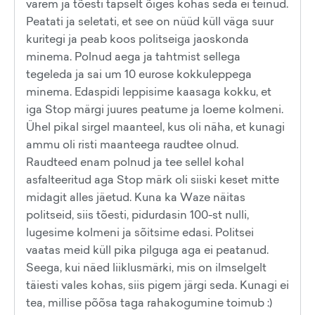
varem ja tõesti täpselt õiges kohas seda ei teinud.
Peatati ja seletati, et see on nüüd küll väga suur
kuritegi ja peab koos politseiga jaoskonda
minema. Polnud aega ja tahtmist sellega
tegeleda ja sai um 10 eurose kokkuleppega
minema. Edaspidi leppisime kaasaga kokku, et
iga Stop märgi juures peatume ja loeme kolmeni.
Ühel pikal sirgel maanteel, kus oli näha, et kunagi
ammu oli risti maanteega raudtee olnud.
Raudteed enam polnud ja tee sellel kohal
asfalteeritud aga Stop märk oli siiski keset mitte
midagit alles jäetud. Kuna ka Waze näitas
politseid, siis tõesti, pidurdasin 100-st nulli,
lugesime kolmeni ja sõitsime edasi. Politsei
vaatas meid küll pika pilguga aga ei peatanud.
Seega, kui näed liiklusmärki, mis on ilmselgelt
täiesti vales kohas, siis pigem järgi seda. Kunagi ei
tea, millise põõsa taga rahakogumine toimub :)