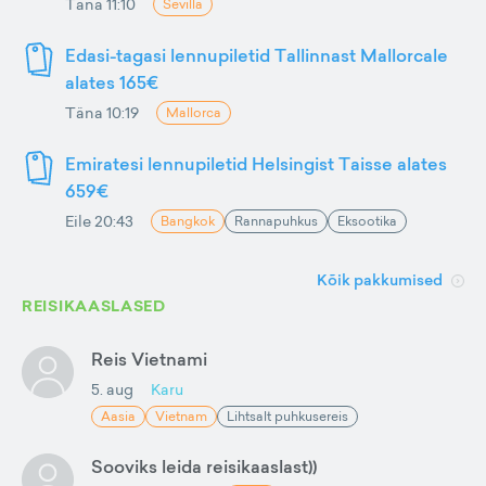
Täna 11:10
Sevilla
Edasi-tagasi lennupiletid Tallinnast Mallorcale
alates 165€
Täna 10:19
Mallorca
Emiratesi lennupiletid Helsingist Taisse alates
659€
Eile 20:43
Bangkok
Rannapuhkus
Eksootika
Kõik pakkumised
REISIKAASLASED
Reis Vietnami
5. aug
Karu
Aasia
Vietnam
Lihtsalt puhkusereis
Sooviks leida reisikaaslast))