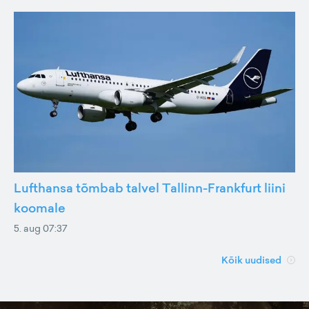
Lufthansa tõmbab talvel Tallinn-Frankfurt liini
koomale
5. aug 07:37
Kõik uudised