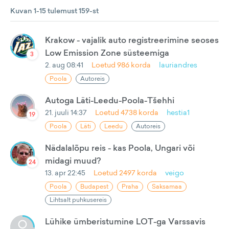
Kuvan 1-15 tulemust 159-st
Krakow - vajalik auto registreerimine seoses
Low Emission Zone süsteemiga
3
2. aug 08:41
Loetud
986
korda
lauriandres
Poola
Autoreis
Autoga Läti-Leedu-Poola-Tšehhi
21. juuli 14:37
Loetud
4738
korda
hestia1
19
Poola
Läti
Leedu
Autoreis
Nädalalõpu reis - kas Poola, Ungari või
midagi muud?
24
13. apr 22:45
Loetud
2497
korda
veigo
Poola
Budapest
Praha
Saksamaa
Lihtsalt puhkusereis
Lühike ümberistumine LOT-ga Varssavis