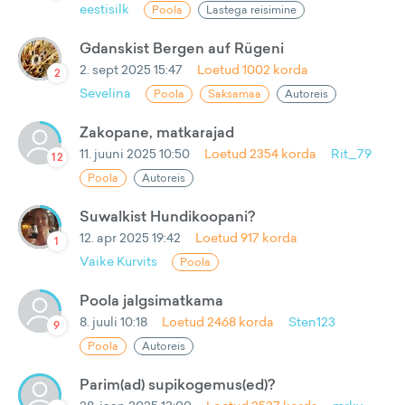
eestisilk
Poola
Lastega reisimine
Gdanskist Bergen auf Rügeni
2. sept 2025 15:47
Loetud
1002
korda
2
Sevelina
Poola
Saksamaa
Autoreis
Zakopane, matkarajad
11. juuni 2025 10:50
Loetud
2354
korda
Rit_79
12
Poola
Autoreis
Suwalkist Hundikoopani?
12. apr 2025 19:42
Loetud
917
korda
1
Vaike Kurvits
Poola
Poola jalgsimatkama
8. juuli 10:18
Loetud
2468
korda
Sten123
9
Poola
Autoreis
Parim(ad) supikogemus(ed)?