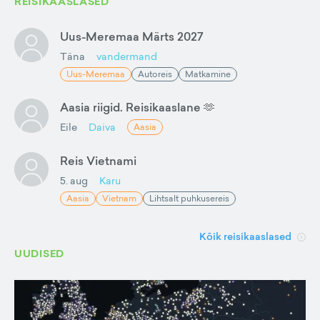
REISIKAASLASED
Uus-Meremaa Märts 2027
Täna
vandermand
Uus-Meremaa
Autoreis
Matkamine
Aasia riigid. Reisikaaslane 🫶
Eile
Daiva
Aasia
Reis Vietnami
5. aug
Karu
Aasia
Vietnam
Lihtsalt puhkusereis
Kõik reisikaaslased
UUDISED