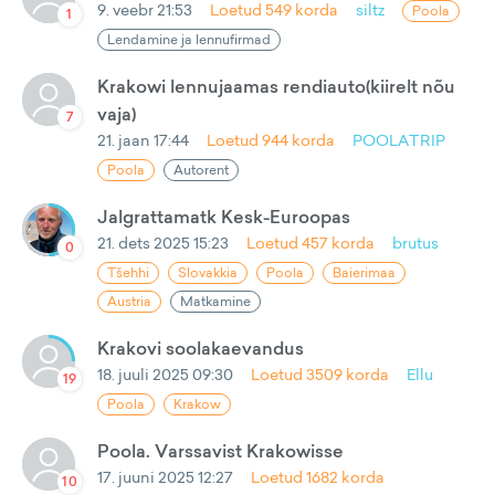
9. veebr 21:53
Loetud
549
korda
siltz
Poola
1
Lendamine ja lennufirmad
Krakowi lennujaamas rendiauto(kiirelt nõu
vaja)
7
21. jaan 17:44
Loetud
944
korda
POOLATRIP
Poola
Autorent
Jalgrattamatk Kesk-Euroopas
21. dets 2025 15:23
Loetud
457
korda
brutus
0
Tšehhi
Slovakkia
Poola
Baierimaa
Austria
Matkamine
Krakovi soolakaevandus
18. juuli 2025 09:30
Loetud
3509
korda
Ellu
19
Poola
Krakow
Poola. Varssavist Krakowisse
17. juuni 2025 12:27
Loetud
1682
korda
10