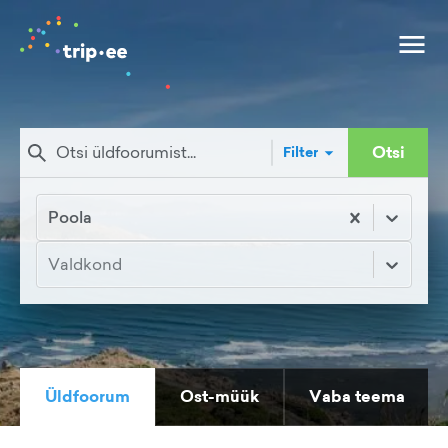
Otsi
Filter
Poola
Valdkond
Üldfoorum
Ost-müük
Vaba teema