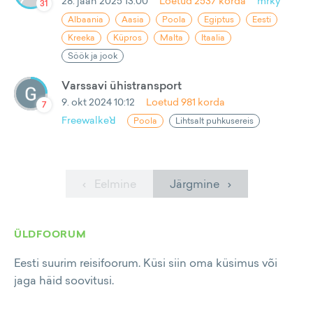
28. jaan 2025 13:00
Loetud
2537
korda
mrky
31
Albaania
Aasia
Poola
Egiptus
Eesti
Kreeka
Küpros
Malta
Itaalia
Söök ja jook
Varssavi ühistransport
9. okt 2024 10:12
Loetud
981
korda
7
Freewalkeꓤ
Poola
Lihtsalt puhkusereis
‹ Eelmine
Järgmine ›
ÜLDFOORUM
Eesti suurim reisifoorum. Küsi siin oma küsimus või
jaga häid soovitusi.