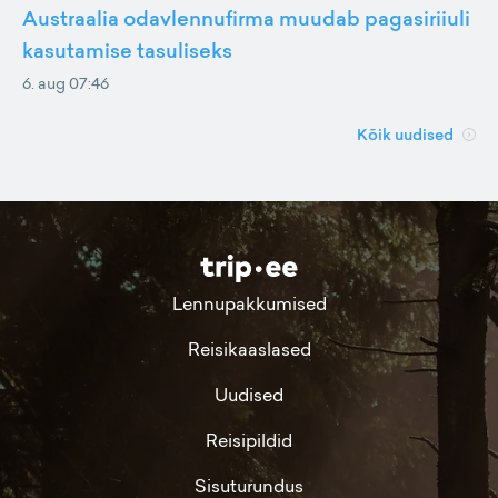
Austraalia odavlennufirma muudab pagasiriiuli
kasutamise tasuliseks
6. aug 07:46
Kõik uudised
Lennupakkumised
Reisikaaslased
Uudised
Reisipildid
Sisuturundus