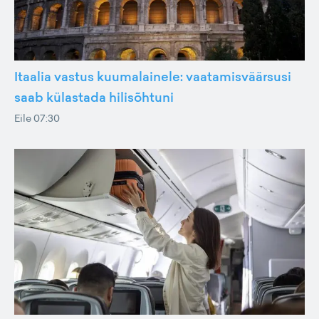
Itaalia vastus kuumalainele: vaatamisväärsusi
saab külastada hilisõhtuni
Eile 07:30