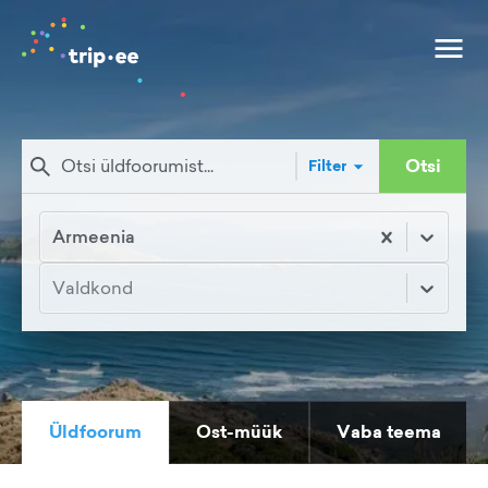
Otsi
Filter
Armeenia
Valdkond
Üldfoorum
Ost-müük
Vaba teema