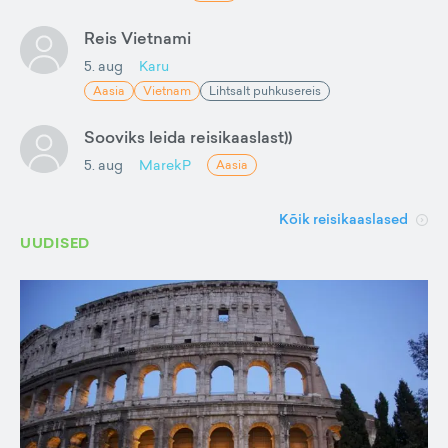
Reis Vietnami
5. aug
Karu
Aasia
Vietnam
Lihtsalt puhkusereis
Sooviks leida reisikaaslast))
5. aug
MarekP
Aasia
Kõik reisikaaslased
UUDISED