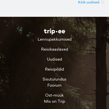
Kõik uudised
Lennupakkumised
Reisikaaslased
Uudised
Reisipildid
Sisuturundus
Foorum
Ost-müük
Mis on Trip