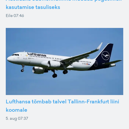
kasutamise tasuliseks
Eile 07:46
Lufthansa tõmbab talvel Tallinn-Frankfurt liini
koomale
5. aug 07:37