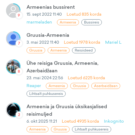
Armeenias bussirent
15. sept 2022 11:40
Loetud
835
korda
9
marmeladen
Armeenia
Bussireis
Gruusia-Armeenia
3. mai 2022 11:40
Loetud
1978
korda
Mariel L
7
Gruusia
Armeenia
Reisiideed
Ühe reisiga Gruusia, Armeenia,
Azerbaidžaan
8
23. mai 2024 22:56
Loetud
6225
korda
Reaper
Armeenia
Gruusia
Aserbaidžaan
Lihtsalt puhkusereis
Armeenia ja Gruusia üksikasjalised
reisimuljed
2
6. okt 2025 11:21
Loetud
4935
korda
Inkognito
Armeenia
Gruusia
Lihtsalt puhkusereis