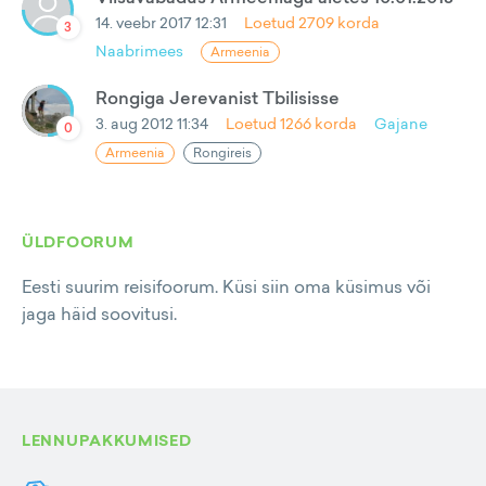
14. veebr 2017 12:31
Loetud
2709
korda
3
Naabrimees
Armeenia
Rongiga Jerevanist Tbilisisse
3. aug 2012 11:34
Loetud
1266
korda
Gajane
0
Armeenia
Rongireis
ÜLDFOORUM
Eesti suurim reisifoorum. Küsi siin oma küsimus või
jaga häid soovitusi.
LENNUPAKKUMISED