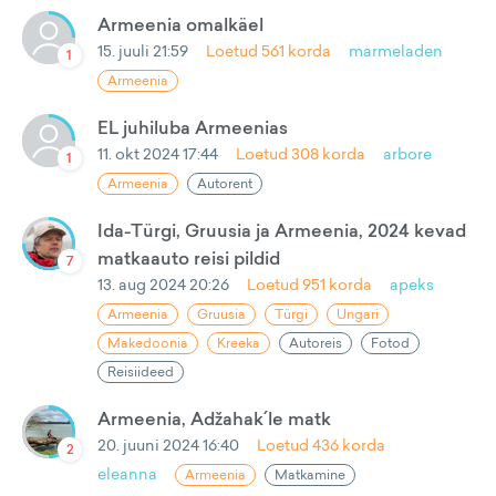
Armeenia omalkäel
15. juuli 21:59
Loetud
561
korda
marmeladen
1
Armeenia
EL juhiluba Armeenias
11. okt 2024 17:44
Loetud
308
korda
arbore
1
Armeenia
Autorent
Ida-Türgi, Gruusia ja Armeenia, 2024 kevad
matkaauto reisi pildid
7
13. aug 2024 20:26
Loetud
951
korda
apeks
Armeenia
Gruusia
Türgi
Ungari
Makedoonia
Kreeka
Autoreis
Fotod
Reisiideed
Armeenia, Adžahak´le matk
20. juuni 2024 16:40
Loetud
436
korda
2
eleanna
Armeenia
Matkamine