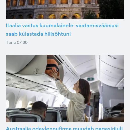
Itaalia vastus kuumalainele: vaatamisväärsusi
saab külastada hilisõhtuni
Täna 07:30
Austraalia odavlennufirma muudab pagasiriiuli