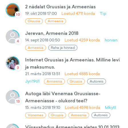
2 nädalat Gruusias ja Armeenias
19. okt 2018 17:00
Loetud
4711
korda
Tip
10
Gruusia
Armeenia
Jerevan, Armeenia 2018
14. sept 2018 00:50
Loetud
4259
korda
horvan
4
Armeenia
Raha ja hinnad
Internet Gruusias ja Armeenias. Milline levi
ja maksumus.
3
21. märts 2018 13:51
Loetud
4885
korda
Jyri1961
Armeenia
Gruusia
Autoreis
Autoga läbi Venemaa Gruusiasse-
Armeeniasse - olukord teel?
13
15. märts 2018 19:10
Loetud
4598
korda
Mkytt
Venemaa
Gruusia
Armeenia
Autoreis
Viisavabadus Armeeniaga aletes 10.01.2013