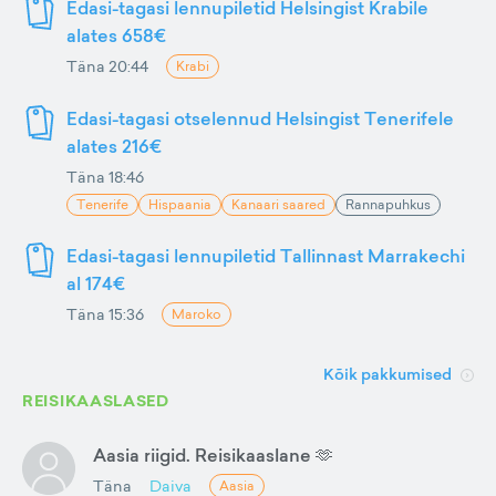
Edasi-tagasi lennupiletid Helsingist Krabile
alates 658€
Täna 20:44
Krabi
Edasi-tagasi otselennud Helsingist Tenerifele
alates 216€
Täna 18:46
Tenerife
Hispaania
Kanaari saared
Rannapuhkus
Edasi-tagasi lennupiletid Tallinnast Marrakechi
al 174€
Täna 15:36
Maroko
Kõik pakkumised
REISIKAASLASED
Aasia riigid. Reisikaaslane 🫶
Täna
Daiva
Aasia