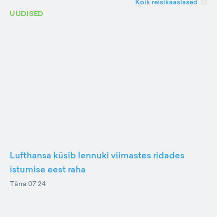
Kõik reisikaaslased
UUDISED
Lufthansa küsib lennuki viimastes ridades
istumise eest raha
Täna 07:24