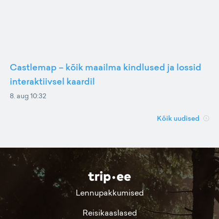
Castlemap – kõik maailma kindlused ja lossid
interaktiivsel kaardil
8. aug 10:32
Kõik uudised
Lennupakkumised
Reisikaaslased