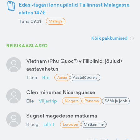
Edasi-tagasi lennupiletid Tallinnast Malagasse
alates 147€
Täna 09:31
Malaga
Kõik pakkumised
REISIKAASLASED
Vietnam (Phu Quoc?) v Filipiinid: jõulud+
aastavahetus
Täna
Rtc
Aasia
Aastalõpureis
Olen minemas Nicaraguasse
Eile
Viljartrip
Niagara
Panama
Söök ja jook
Sügisel mägedesse matkama
8. aug
Lilli T
Euroopa
Matkamine