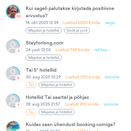
Kui sageli palutakse kirjutada positiivne
arvustus?
30
14. okt 2025 12:34
Loetud
2005
korda
veigo
Majutus ja hotellid
Söök ja jook
Stayforlong.com
24. juuli 12:02
Loetud
765
korda
relikaa
2
Majutus ja hotellid
Tai 5* hotellid
30. aug 2025 10:29
Loetud
1212
korda
simone
5
Tai
Majutus ja hotellid
Hotellid Tai saartel ja põhjas
28. aug 2025 21:57
Loetud
992
korda
simone
7
Tai
Majutus ja hotellid
Kuidas saan ühendust booking.comiga?