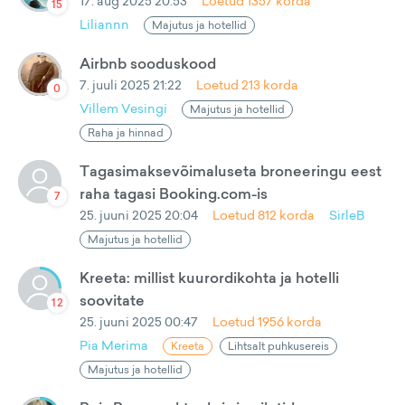
17. aug 2025 20:53
Loetud
1357
korda
15
Liliannn
Majutus ja hotellid
Airbnb sooduskood
7. juuli 2025 21:22
Loetud
213
korda
0
Villem Vesingi
Majutus ja hotellid
Raha ja hinnad
Tagasimaksevõimaluseta broneeringu eest
raha tagasi Booking.com-is
7
25. juuni 2025 20:04
Loetud
812
korda
SirleB
Majutus ja hotellid
Kreeta: millist kuurordikohta ja hotelli
soovitate
12
25. juuni 2025 00:47
Loetud
1956
korda
Pia Merima
Kreeta
Lihtsalt puhkusereis
Majutus ja hotellid