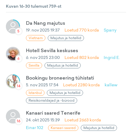
Kuvan 16-30 tulemust 759-st
Da Nang majutus
19. nov 2025 19:37
Loetud
770
korda
Sparry
5
Vietnam
Majutus ja hotellid
Hotell Sevilla keskuses
6. nov 2025 23:00
Loetud
802
korda
Ingrid E.
6
Sevilla
Majutus ja hotellid
Bookingu broneering tühistati
5. nov 2025 17:54
Loetud
2280
korda
kallew
14
Istanbul
Majutus ja hotellid
Reisikorraldajad ja -bürood
Kanaari saared Tenerife
24. okt 2025 15:39
Loetud
2663
korda
16
Einar 102
Kanaari saared
Majutus ja hotellid