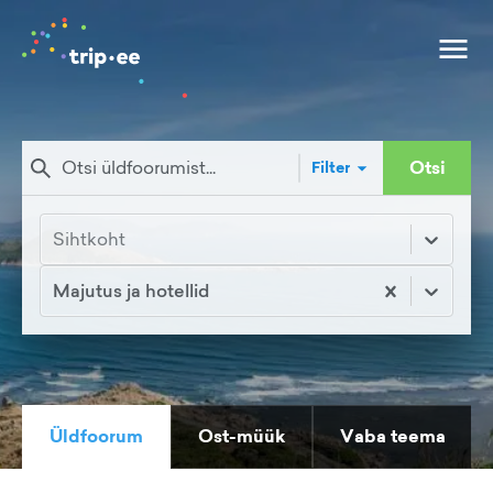
Otsi
Filter
Sihtkoht
Majutus ja hotellid
Üldfoorum
Ost-müük
Vaba teema