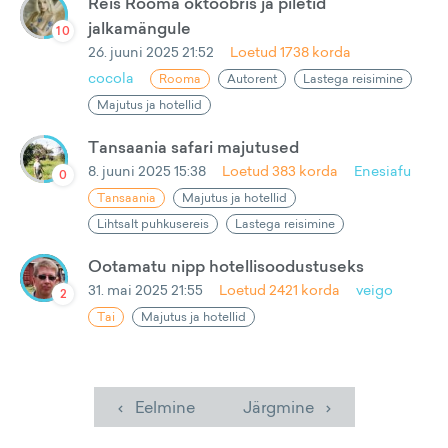
Reis Rooma oktoobris ja piletid
jalkamängule
10
26. juuni 2025 21:52
Loetud
1738
korda
cocola
Rooma
Autorent
Lastega reisimine
Majutus ja hotellid
Tansaania safari majutused
8. juuni 2025 15:38
Loetud
383
korda
Enesiafu
0
Tansaania
Majutus ja hotellid
Lihtsalt puhkusereis
Lastega reisimine
Ootamatu nipp hotellisoodustuseks
31. mai 2025 21:55
Loetud
2421
korda
veigo
2
Tai
Majutus ja hotellid
‹ Eelmine
Järgmine ›