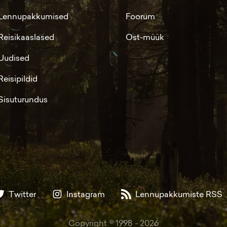
Lennupakkumised
Foorum
Reisikaaslased
Ost-müük
Uudised
Reisipildid
Sisuturundus
Twitter
Instagram
Lennupakkumiste RSS
Copyright © 1998 -
2026