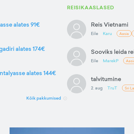
REISIKAASLASED
gasse alates 91€
Reis Vietnami
Eile
Karu
Aasia
gadiri alates 174€
Sooviks leida rei
Eile
MarekP
Aasi
ntalyasse alates 144€
talvitumine
2. aug
TruT
Sri L
Kõik pakkumised