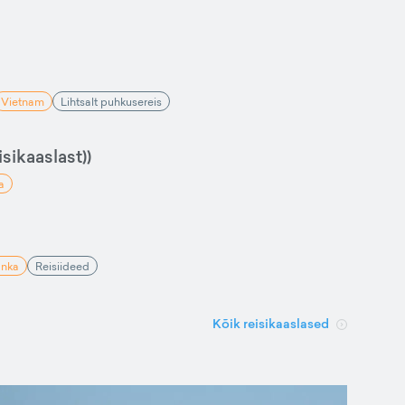
Vietnam
Lihtsalt puhkusereis
sikaaslast))
a
anka
Reisiideed
Kõik reisikaaslased