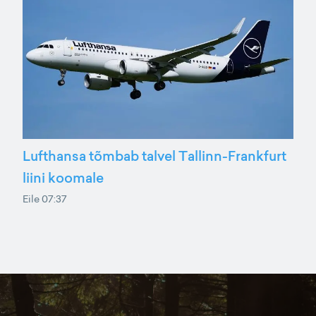
Lufthansa tõmbab talvel Tallinn-Frankfurt
liini koomale
Eile 07:37