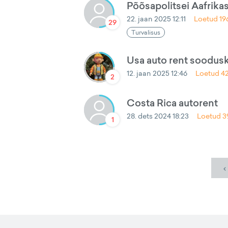
Põõsapolitsei Aafrika
22. jaan 2025 12:11
Loetud
19
29
Turvalisus
Usa auto rent soodusk
12. jaan 2025 12:46
Loetud
4
2
Costa Rica autorent
28. dets 2024 18:23
Loetud
3
1
‹