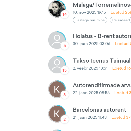
Malaga/Torremelinos-
10. nov 2025 19:15
Loetud
25
14
Lastega reisimine
Reisiideed
Hoiatus - B-rent auto
30. jaan 2025 03:06
Loetud
6
Takso teenus Taimaal
2. veebr 2025 13:51
Loetud
1
15
Autorendifirmade arv
22. jaan 2025 08:56
Loetud
3
Barcelonas autorent
21. jaan 2025 11:43
Loetud
37
2