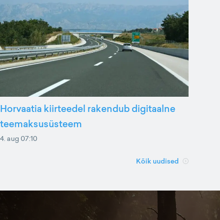
Horvaatia kiirteedel rakendub digitaalne
teemaksusüsteem
4. aug 07:10
Kõik uudised