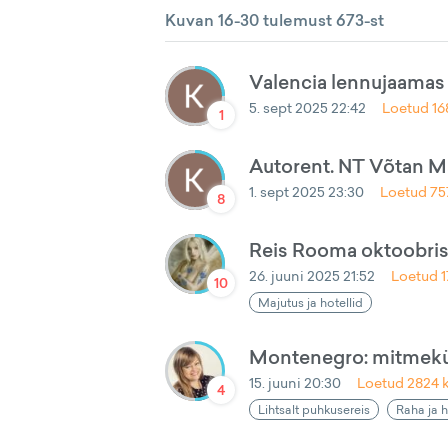
Kuvan 16-30 tulemust 673-st
Valencia lennujaamas
5. sept 2025 22:42
Loetud
16
1
Autorent. NT Võtan Ma
1. sept 2025 23:30
Loetud
75
8
Reis Rooma oktoobris 
26. juuni 2025 21:52
Loetud
10
Majutus ja hotellid
Montenegro: mitmekü
15. juuni 20:30
Loetud
2824
k
4
Lihtsalt puhkusereis
Raha ja 