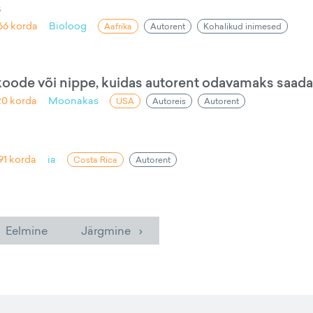
s
66
korda
Bioloog
Aafrika
Autorent
Kohalikud inimesed
oode või nippe, kuidas autorent odavamaks saada
20
korda
Moonakas
USA
Autoreis
Autorent
91
korda
ia
Costa Rica
Autorent
 Eelmine
Järgmine ›