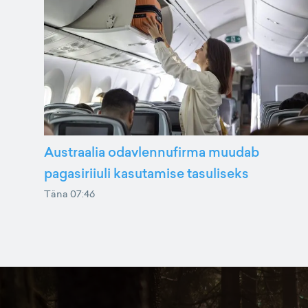
Austraalia odavlennufirma muudab
pagasiriiuli kasutamise tasuliseks
Täna 07:46