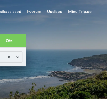
Foorum
Minu Trip.ee
isikaaslased
Uudised
Otsi