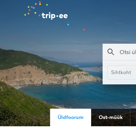
Sihtkoht
Üldfoorum
Ost-müük