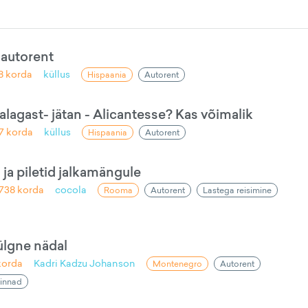
 autorent
8
korda
küllus
Hispaania
Autorent
lagast- jätan - Alicantesse? Kas võimalik
7
korda
küllus
Hispaania
Autorent
ja piletid jalkamängule
1738
korda
cocola
Rooma
Autorent
Lastega reisimine
lgne nädal
orda
Kadri Kadzu Johanson
Montenegro
Autorent
hinnad