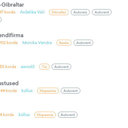
Gibraltar
87
korda
Anželika Väli
Gibraltar
Autoreis
Autorent
rendifirma
902
korda
Monika Vändra
Itaalia
Autorent
655
korda
aavo63
Tai
Autorent
ustused
344
korda
küllus
Hispaania
Autorent
4
korda
küllus
Hispaania
Autorent