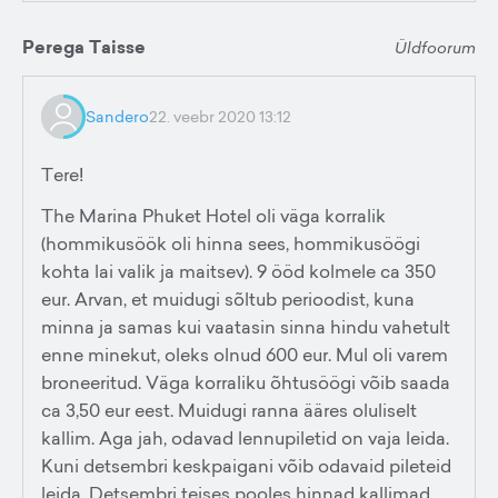
Perega Taisse
Üldfoorum
Sandero
22. veebr 2020 13:12
Tere!
The Marina Phuket Hotel oli väga korralik
(hommikusöök oli hinna sees, hommikusöögi
kohta lai valik ja maitsev). 9 ööd kolmele ca 350
eur. Arvan, et muidugi sõltub perioodist, kuna
minna ja samas kui vaatasin sinna hindu vahetult
enne minekut, oleks olnud 600 eur. Mul oli varem
broneeritud. Väga korraliku õhtusöögi võib saada
ca 3,50 eur eest. Muidugi ranna ääres oluliselt
kallim. Aga jah, odavad lennupiletid on vaja leida.
Kuni detsembri keskpaigani võib odavaid pileteid
leida. Detsembri teises pooles hinnad kallimad,