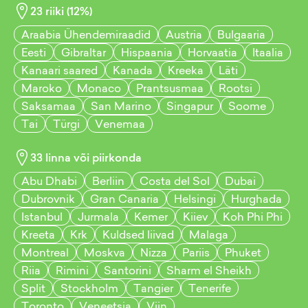
23
riiki (
12
%)
Araabia Ühendemiraadid
Austria
Bulgaaria
Eesti
Gibraltar
Hispaania
Horvaatia
Itaalia
Kanaari saared
Kanada
Kreeka
Läti
Maroko
Monaco
Prantsusmaa
Rootsi
Saksamaa
San Marino
Singapur
Soome
Tai
Türgi
Venemaa
33
linna või piirkonda
Abu Dhabi
Berliin
Costa del Sol
Dubai
Dubrovnik
Gran Canaria
Helsingi
Hurghada
Istanbul
Jurmala
Kemer
Kiiev
Koh Phi Phi
Kreeta
Krk
Kuldsed liivad
Malaga
Montreal
Moskva
Nizza
Pariis
Phuket
Riia
Rimini
Santorini
Sharm el Sheikh
Split
Stockholm
Tangier
Tenerife
Toronto
Veneetsia
Viin