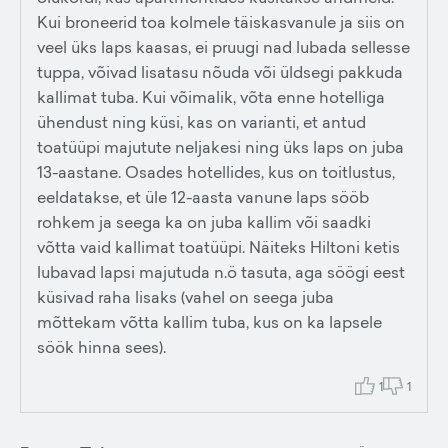
Kui broneerid toa kolmele täiskasvanule ja siis on
veel üks laps kaasas, ei pruugi nad lubada sellesse
tuppa, võivad lisatasu nõuda või üldsegi pakkuda
kallimat tuba. Kui võimalik, võta enne hotelliga
ühendust ning küsi, kas on varianti, et antud
toatüüpi majutute neljakesi ning üks laps on juba
13-aastane. Osades hotellides, kus on toitlustus,
eeldatakse, et üle 12-aasta vanune laps sööb
rohkem ja seega ka on juba kallim või saadki
võtta vaid kallimat toatüüpi. Näiteks Hiltoni ketis
lubavad lapsi majutuda n.ö tasuta, aga söögi eest
küsivad raha lisaks (vahel on seega juba
mõttekam võtta kallim tuba, kus on ka lapsele
söök hinna sees).
1
1