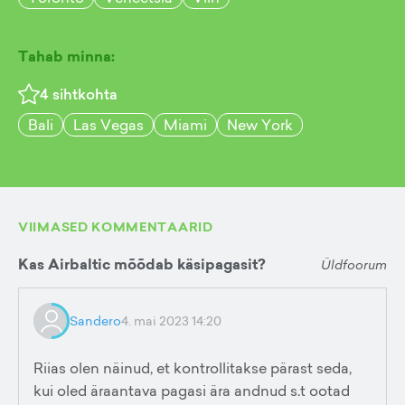
Tahab minna:
4
sihtkohta
Bali
Las Vegas
Miami
New York
VIIMASED KOMMENTAARID
Kas Airbaltic mõõdab käsipagasit?
Üldfoorum
Sandero
4. mai 2023 14:20
Riias olen näinud, et kontrollitakse pärast seda,
kui oled äraantava pagasi ära andnud s.t ootad