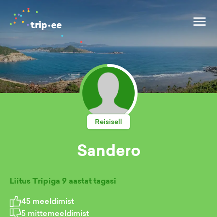
Reisisell
Sandero
Liitus Tripiga
9 aastat tagasi
45
meeldimist
5
mittemeeldimist