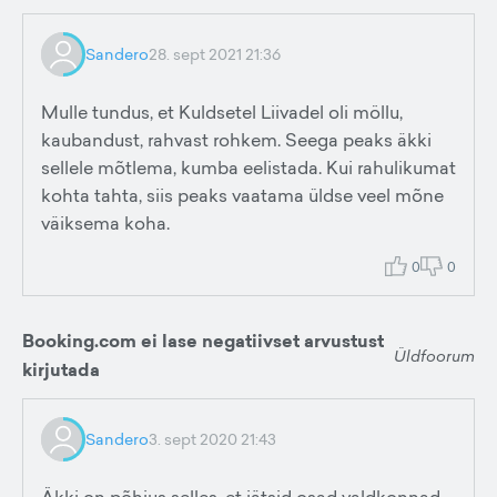
Sandero
28. sept 2021 21:36
Mulle tundus, et Kuldsetel Liivadel oli möllu,
kaubandust, rahvast rohkem. Seega peaks äkki
sellele mõtlema, kumba eelistada. Kui rahulikumat
kohta tahta, siis peaks vaatama üldse veel mõne
väiksema koha.
0
0
Booking.com ei lase negatiivset arvustust
Üldfoorum
kirjutada
Sandero
3. sept 2020 21:43