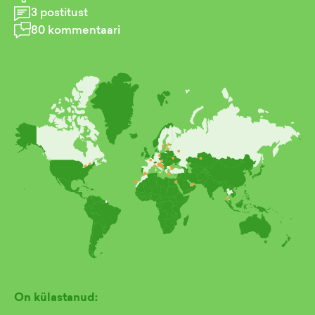
3
postitust
80
kommentaari
On külastanud: