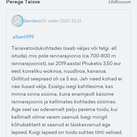
Perega Taisse
Üldfoorum
Sandero
24. veebr 2020 22:21
albert999
Tänavatoidukohtades (saab väljas või telgi all
istuda), mis pole rannarajoonis (ca 700-800 m
rannarajoonist), sai 2019.aastal Phuketis 3,50 eur
eest korraliku wokiroa, nuudliroa, kanaroa.
Grillitud seapraad oli ca 5 eur. Jah need kohad ei
näe ilusad välja. Esialgu isegi kahtlesime, kas
minna sinna sööma, kuna enamjaolt käisime
rannarajoonis ja kallimates kohtades söömas.
Aga seal sai odavamalt palju parema toidu, kui
kallimalt olime varem saanud. Isegi mingit
kõhubakterit ei saanud ei täiskasvanud ega
lapsed. Kuigi lapsed on toidu suhtes tihti valivad,