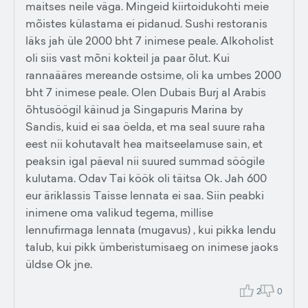
maitses neile väga. Mingeid kiirtoidukohti meie
mõistes külastama ei pidanud. Sushi restoranis
läks jah üle 2000 bht 7 inimese peale. Alkoholist
oli siis vast mõni kokteil ja paar õlut. Kui
rannaääres mereande ostsime, oli ka umbes 2000
bht 7 inimese peale. Olen Dubais Burj al Arabis
õhtusöögil käinud ja Singapuris Marina by
Sandis, kuid ei saa öelda, et ma seal suure raha
eest nii kohutavalt hea maitseelamuse sain, et
peaksin igal päeval nii suured summad söögile
kulutama. Odav Tai köök oli täitsa Ok. Jah 600
eur äriklassis Taisse lennata ei saa. Siin peabki
inimene oma valikud tegema, millise
lennufirmaga lennata (mugavus) , kui pikka lendu
talub, kui pikk ümberistumisaeg on inimese jaoks
üldse Ok jne.
2
0