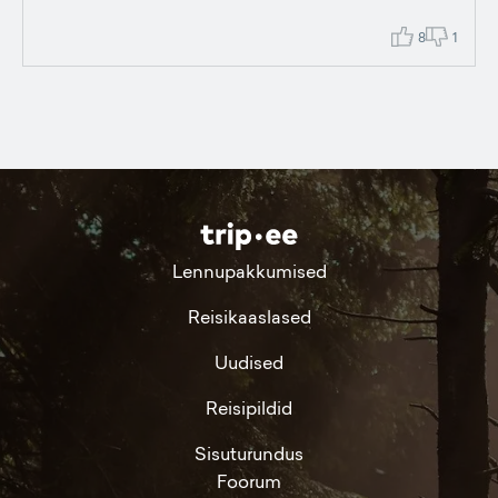
8
1
Lennupakkumised
Reisikaaslased
Uudised
Reisipildid
Sisuturundus
Foorum