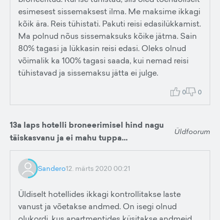
esimesest sissemaksest ilma. Me maksime ikkagi
kõik ära. Reis tühistati. Pakuti reisi edasilükkamist.
Ma polnud nõus sissemaksuks kõike jätma. Sain
80% tagasi ja lükkasin reisi edasi. Oleks olnud
võimalik ka 100% tagasi saada, kui nemad reisi
tühistavad ja sissemaksu jätta ei julge.
0
0
13a laps hotelli broneerimisel hind nagu
Üldfoorum
täiskasvanu ja ei mahu tuppa...
Sandero
12. märts 2020 00:21
Üldiselt hotellides ikkagi kontrollitakse laste
vanust ja võetakse andmed. On isegi olnud
olukordi, kus apartmentides küsitakse andmeid.