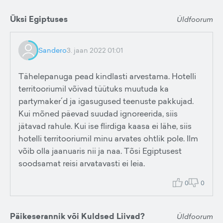
Üksi Egiptuses
Üldfoorum
Sandero
3. jaan 2022 01:01
Tähelepanuga pead kindlasti arvestama. Hotelli
territooriumil võivad tüütuks muutuda ka
partymaker´d ja igasugused teenuste pakkujad.
Kui mõned päevad suudad ignoreerida, siis
jätavad rahule. Kui ise flirdiga kaasa ei lähe, siis
hotelli territooriumil minu arvates ohtlik pole. Ilm
võib olla jaanuaris nii ja naa. Tõsi Egiptusest
soodsamat reisi arvatavasti ei leia.
0
0
Päikeserannik või Kuldsed Liivad?
Üldfoorum