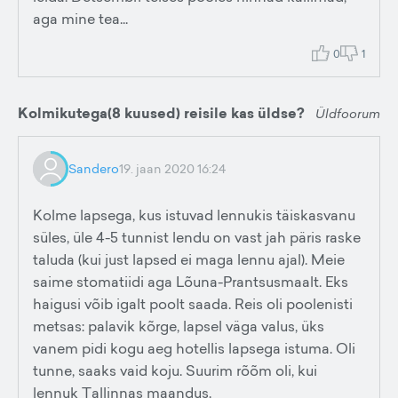
aga mine tea...
0
1
Kolmikutega(8 kuused) reisile kas üldse?
Üldfoorum
Sandero
19. jaan 2020 16:24
Kolme lapsega, kus istuvad lennukis täiskasvanu
süles, üle 4-5 tunnist lendu on vast jah päris raske
taluda (kui just lapsed ei maga lennu ajal). Meie
saime stomatiidi aga Lõuna-Prantsusmaalt. Eks
haigusi võib igalt poolt saada. Reis oli poolenisti
metsas: palavik kõrge, lapsel väga valus, üks
vanem pidi kogu aeg hotellis lapsega istuma. Oli
tunne, saaks vaid koju. Suurim rõõm oli, kui
lennuk Tallinnas maandus.