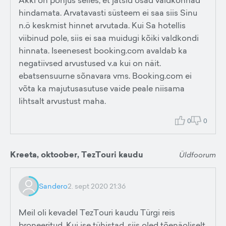
Äkki on põhjus selles, et jätsid osad valdkonnad
hindamata. Arvatavasti süsteem ei saa siis Sinu
n.ö keskmist hinnet arvutada. Kui Sa hotellis
viibinud pole, siis ei saa muidugi kõiki valdkondi
hinnata. Iseenesest booking.com avaldab ka
negatiivsed arvustused v.a kui on näit.
ebatsensuurne sõnavara vms. Booking.com ei
võta ka majutusasutuse vaide peale niisama
lihtsalt arvustust maha.
0
0
Kreeta, oktoober, TezTouri kaudu
Üldfoorum
Sandero
2. sept 2020 21:36
Meil oli kevadel TezTouri kaudu Türgi reis
broneeritud. Kui ise tühistad, siis oled tõenäoliselt