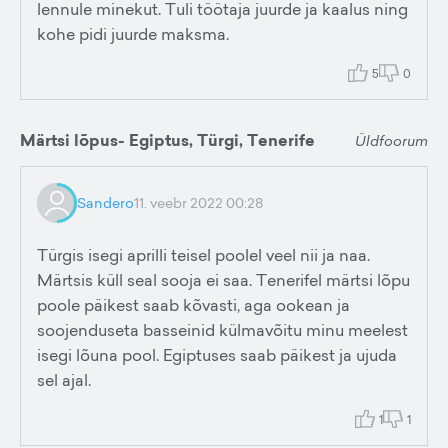
lennule minekut. Tuli töötaja juurde ja kaalus ning
kohe pidi juurde maksma.
5
0
Märtsi lõpus- Egiptus, Türgi, Tenerife
Üldfoorum
Sandero
11. veebr 2022 00:28
Türgis isegi aprilli teisel poolel veel nii ja naa.
Märtsis küll seal sooja ei saa. Tenerifel märtsi lõpu
poole päikest saab kõvasti, aga ookean ja
soojenduseta basseinid külmavõitu minu meelest
isegi lõuna pool. Egiptuses saab päikest ja ujuda
sel ajal.
1
1