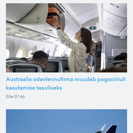
Austraalia odavlennufirma muudab pagasiriiuli
kasutamise tasuliseks
Eile 07:46