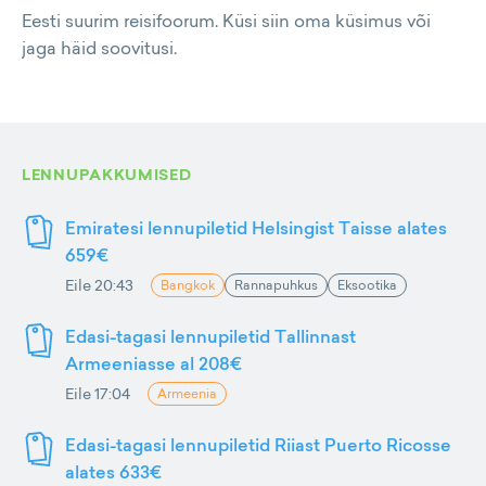
Eesti suurim reisifoorum. Küsi siin oma küsimus või
jaga häid soovitusi.
LENNUPAKKUMISED
Emiratesi lennupiletid Helsingist Taisse alates
659€
Eile 20:43
Bangkok
Rannapuhkus
Eksootika
Edasi-tagasi lennupiletid Tallinnast
Armeeniasse al 208€
Eile 17:04
Armeenia
Edasi-tagasi lennupiletid Riiast Puerto Ricosse
alates 633€