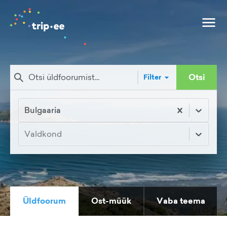
Otsi
Filter
Bulgaaria
Valdkond
Üldfoorum
Ost-müük
Vaba teema