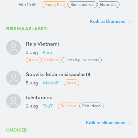
Eile 16:55
Puerto Rico
Rannapuhkus
Eksootika
Kõik pakkumised
REISIKAASLASED
Reis Vietnami
5. aug
Karu
Aasia
Vietnam
Lihtsalt puhkusereis
Sooviks leida reisikaaslast))
5. aug
MarekP
Aasia
talvitumine
2. aug
TruT
Sri Lanka
Reisiideed
Kõik reisikaaslased
UUDISED