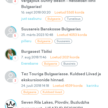
vargajõuk Sunny Beach - Nessebari liinil
4
Bulgaarias!
16. sept 2018 00:20
Loetud
5365
korda
just saabunu
Bulgaaria
Turvalisus
Suusareis Banskosse Bulgaarias
25. märts 2023 10:48
Loetud
4053
korda
5
pilleru
Bulgaaria
Suusareis
Burgasest Tbilisi
7. aug 2018 11:46
Loetud
2021
korda
1
Everebane
Bulgaaria
Bussireis
Tez Touriga Bulgaariasse. Kuldsed Liivad ja
ekskursioonide hinnad.
2
24. juuli 2018 14:18
Loetud
4539
korda
karinku
Bulgaaria
Kuldsed liivad
Seven Rila Lakes, Plovdiv, Buzludzha