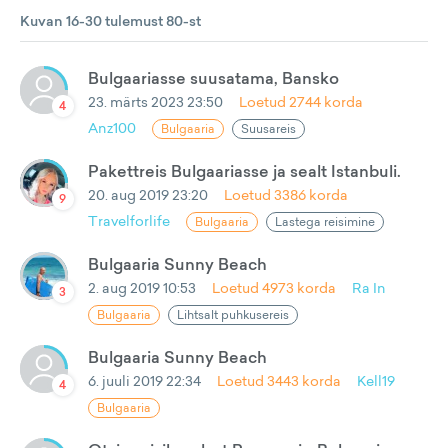
Kuvan 16-30 tulemust 80-st
Bulgaariasse suusatama, Bansko
23. märts 2023 23:50
Loetud
2744
korda
4
Anz100
Bulgaaria
Suusareis
Pakettreis Bulgaariasse ja sealt Istanbuli.
20. aug 2019 23:20
Loetud
3386
korda
9
Travelforlife
Bulgaaria
Lastega reisimine
Bulgaaria Sunny Beach
2. aug 2019 10:53
Loetud
4973
korda
Ra In
3
Bulgaaria
Lihtsalt puhkusereis
Bulgaaria Sunny Beach
6. juuli 2019 22:34
Loetud
3443
korda
Kell19
4
Bulgaaria