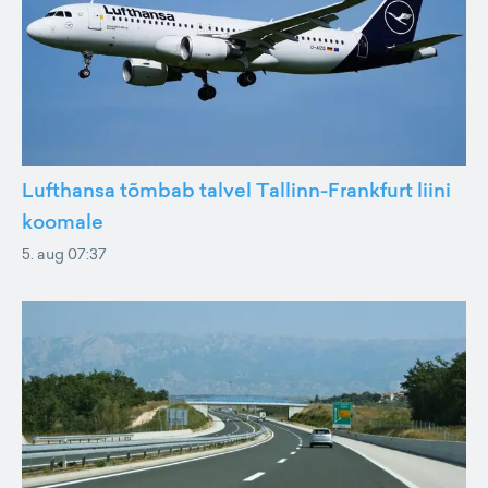
Lufthansa tõmbab talvel Tallinn-Frankfurt liini
koomale
5. aug 07:37