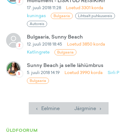
monument - LISATUD REISIKIRI!
2
17. juuli 2018 11:28
Loetud
3301
korda
kuningas
Bulgaaria
Lihtsalt puhkusereis
Autoreis
Bulgaaria, Sunny Beach
12. juuli 2018 18:45
Loetud
3850
korda
2
Katlingrete
Bulgaaria
Sunny Beach ja selle lähiümbrus
5. juuli 2018 14:19
Loetud
3990
korda
Sirli P
5
Bulgaaria
‹ Eelmine
Järgmine ›
ÜLDFOORUM