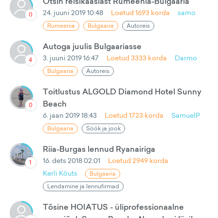
Otsin reisikaaslast Rumeenia-Bulgaaria
24. juuni 2019 10:48
Loetud
1693
korda
samo
0
Rumeenia
Bulgaaria
Autoreis
Autoga juulis Bulgaariasse
3. juuni 2019 16:47
Loetud
3333
korda
Darmo
4
Bulgaaria
Autoreis
Toitlustus ALGOLD Diamond Hotel Sunny
Beach
0
6. jaan 2019 18:43
Loetud
1723
korda
SamuelP
Bulgaaria
Söök ja jook
Riia-Burgas lennud Ryanairiga
16. dets 2018 02:01
Loetud
2949
korda
1
Kerli Kõuts
Bulgaaria
Lendamine ja lennufirmad
Tõsine HOIATUS - üliprofessionaalne